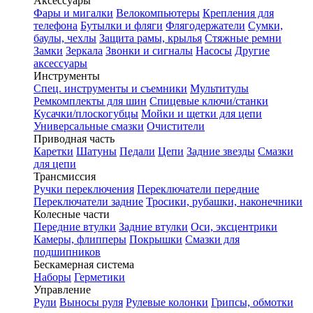
Аксессуары
Фары и мигалки
Велокомпьютеры
Крепления для
телефона
Бутылки и фляги
Флягодержатели
Сумки,
баулы, чехлы
Защита рамы, крылья
Стяжные ремни
Замки
Зеркала
Звонки и сигналы
Насосы
Другие
аксессуары
Инструменты
Спец. инструменты и съемники
Мультитулы
Ремкомплекты для шин
Спицевые ключи/станки
Кусачки/плоскогубцы
Мойки и щетки для цепи
Универсальные смазки
Очистители
Приводная часть
Каретки
Шатуны
Педали
Цепи
Задние звезды
Смазки
для цепи
Трансмиссия
Ручки переключения
Переключатели передние
Переключатели задние
Тросики, рубашки, наконечники
Колесные части
Передние втулки
Задние втулки
Оси, эксцентрики
Камеры, флипперы
Покрышки
Смазки для
подшипников
Бескамерная система
Наборы
Герметики
Управление
Рули
Выносы руля
Рулевые колонки
Грипсы, обмотки