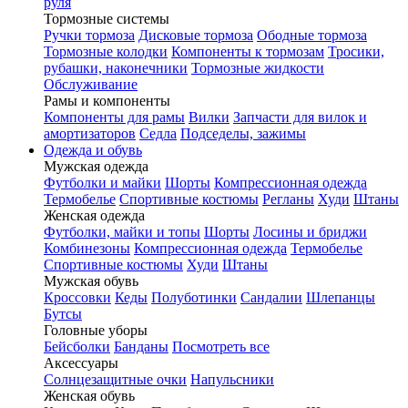
руля
Тормозные системы
Ручки тормоза
Дисковые тормоза
Ободные тормоза
Тормозные колодки
Компоненты к тормозам
Тросики,
рубашки, наконечники
Тормозные жидкости
Обслуживание
Рамы и компоненты
Компоненты для рамы
Вилки
Запчасти для вилок и
амортизаторов
Седла
Подседелы, зажимы
Одежда и обувь
Мужская одежда
Футболки и майки
Шорты
Компрессионная одежда
Термобелье
Спортивные костюмы
Регланы
Худи
Штаны
Женская одежда
Футболки, майки и топы
Шорты
Лосины и бриджи
Комбинезоны
Компрессионная одежда
Термобелье
Спортивные костюмы
Худи
Штаны
Мужская обувь
Кроссовки
Кеды
Полуботинки
Сандалии
Шлепанцы
Бутсы
Головные уборы
Бейсболки
Банданы
Посмотреть все
Аксессуары
Солнцезащитные очки
Напульсники
Женская обувь