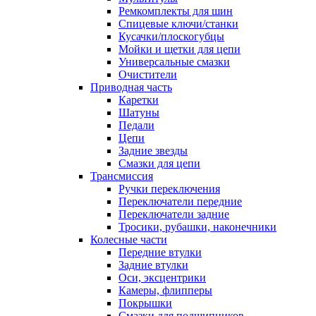
Ремкомплекты для шин
Спицевые ключи/станки
Кусачки/плоскогубцы
Мойки и щетки для цепи
Универсальные смазки
Очистители
Приводная часть
Каретки
Шатуны
Педали
Цепи
Задние звезды
Смазки для цепи
Трансмиссия
Ручки переключения
Переключатели передние
Переключатели задние
Тросики, рубашки, наконечники
Колесные части
Передние втулки
Задние втулки
Оси, эксцентрики
Камеры, флипперы
Покрышки
Смазки для подшипников