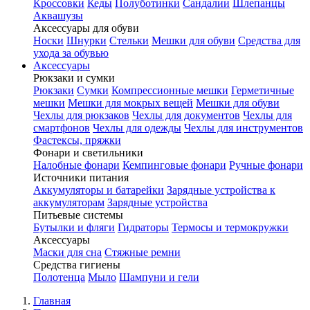
Кроссовки
Кеды
Полуботинки
Сандалии
Шлепанцы
Аквашузы
Аксессуары для обуви
Носки
Шнурки
Стельки
Мешки для обуви
Средства для
ухода за обувью
Аксессуары
Рюкзаки и сумки
Рюкзаки
Сумки
Компрессионные мешки
Герметичные
мешки
Мешки для мокрых вещей
Мешки для обуви
Чехлы для рюкзаков
Чехлы для документов
Чехлы для
смартфонов
Чехлы для одежды
Чехлы для инструментов
Фастексы, пряжки
Фонари и светильники
Налобные фонари
Кемпинговые фонари
Ручные фонари
Источники питания
Аккумуляторы и батарейки
Зарядные устройства к
аккумуляторам
Зарядные устройства
Питьевые системы
Бутылки и фляги
Гидраторы
Термосы и термокружки
Аксессуары
Маски для сна
Стяжные ремни
Средства гигиены
Полотенца
Мыло
Шампуни и гели
Главная