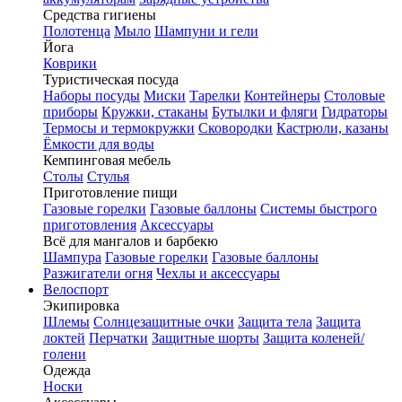
Средства гигиены
Полотенца
Мыло
Шампуни и гели
Йога
Коврики
Туристическая посуда
Наборы посуды
Миски
Тарелки
Контейнеры
Столовые
приборы
Кружки, стаканы
Бутылки и фляги
Гидраторы
Термосы и термокружки
Сковородки
Кастрюли, казаны
Ёмкости для воды
Кемпинговая мебель
Столы
Стулья
Приготовление пищи
Газовые горелки
Газовые баллоны
Системы быстрого
приготовления
Аксессуары
Всё для мангалов и барбекю
Шампура
Газовые горелки
Газовые баллоны
Разжигатели огня
Чехлы и аксессуары
Велоспорт
Экипировка
Шлемы
Солнцезащитные очки
Защита тела
Защита
локтей
Перчатки
Защитные шорты
Защита коленей/
голени
Одежда
Носки