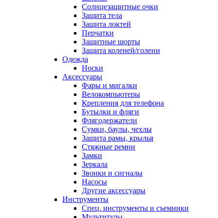
Солнцезащитные очки
Защита тела
Защита локтей
Перчатки
Защитные шорты
Защита коленей/голени
Одежда
Носки
Аксессуары
Фары и мигалки
Велокомпьютеры
Крепления для телефона
Бутылки и фляги
Флягодержатели
Сумки, баулы, чехлы
Защита рамы, крылья
Стяжные ремни
Замки
Зеркала
Звонки и сигналы
Насосы
Другие аксессуары
Инструменты
Спец. инструменты и съемники
Мультитулы