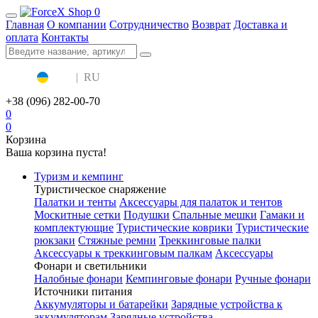
0
Главная
О компании
Сотрудничество
Возврат
Доставка и
оплата
Контакты
UA
|
RU
+38 (096) 282-00-70
0
0
Корзина
Ваша корзина пуста!
Туризм и кемпинг
Туристическое снаряжение
Палатки и тенты
Аксессуары для палаток и тентов
Москитные сетки
Подушки
Спальные мешки
Гамаки и
комплектующие
Туристические коврики
Туристические
рюкзаки
Стяжные ремни
Треккинговые палки
Аксессуары к треккинговым палкам
Аксессуары
Фонари и светильники
Налобные фонари
Кемпинговые фонари
Ручные фонари
Источники питания
Аккумуляторы и батарейки
Зарядные устройства к
аккумуляторам
Зарядные устройства