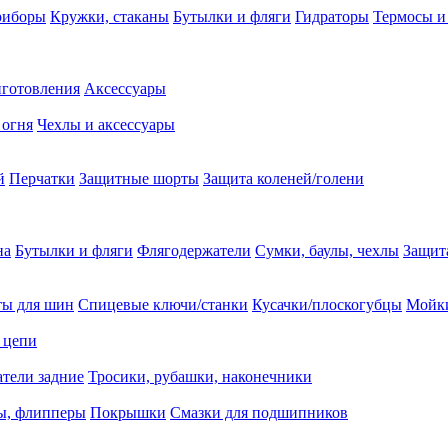
риборы
Кружки, стаканы
Бутылки и фляги
Гидраторы
Термосы и
иготовления
Аксессуары
 огня
Чехлы и аксессуары
й
Перчатки
Защитные шорты
Защита коленей/голени
на
Бутылки и фляги
Флягодержатели
Сумки, баулы, чехлы
Защит
ты для шин
Спицевые ключи/станки
Кусачки/плоскогубцы
Мойки
 цепи
тели задние
Тросики, рубашки, наконечники
ы, флипперы
Покрышки
Смазки для подшипников