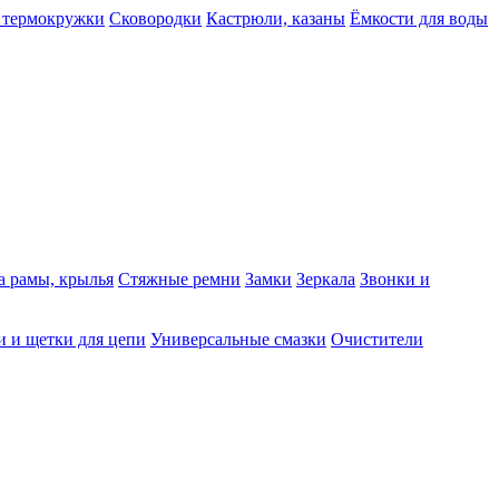
 термокружки
Сковородки
Кастрюли, казаны
Ёмкости для воды
а рамы, крылья
Стяжные ремни
Замки
Зеркала
Звонки и
 и щетки для цепи
Универсальные смазки
Очистители