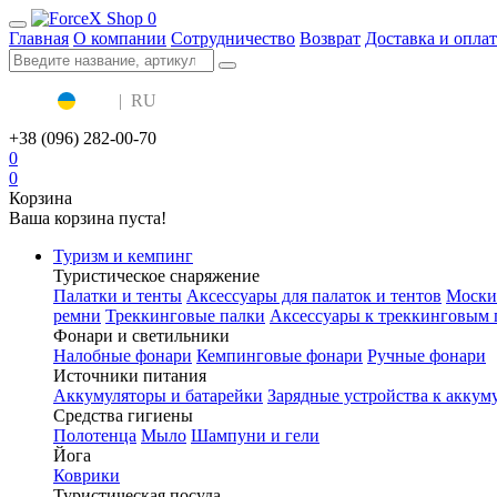
0
Главная
О компании
Сотрудничество
Возврат
Доставка и оплат
UA
|
RU
+38 (096) 282-00-70
0
0
Корзина
Ваша корзина пуста!
Туризм и кемпинг
Туристическое снаряжение
Палатки и тенты
Аксессуары для палаток и тентов
Моски
ремни
Треккинговые палки
Аксессуары к треккинговым 
Фонари и светильники
Налобные фонари
Кемпинговые фонари
Ручные фонари
Источники питания
Аккумуляторы и батарейки
Зарядные устройства к аккум
Средства гигиены
Полотенца
Мыло
Шампуни и гели
Йога
Коврики
Туристическая посуда