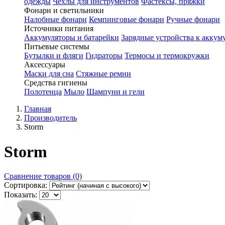
одежды
Чехлы для инструментов
Фастексы, пряжки
Фонари и светильники
Налобные фонари
Кемпинговые фонари
Ручные фонари
Источники питания
Аккумуляторы и батарейки
Зарядные устройства к аккум
Питьевые системы
Бутылки и фляги
Гидраторы
Термосы и термокружки
Аксессуары
Маски для сна
Стяжные ремни
Средства гигиены
Полотенца
Мыло
Шампуни и гели
Главная
Производитель
Storm
Storm
Сравнение товаров (0)
Сортировка:
Показать: