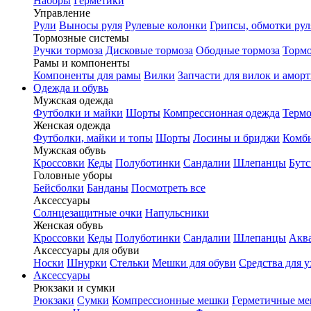
Наборы
Герметики
Управление
Рули
Выносы руля
Рулевые колонки
Грипсы, обмотки рул
Тормозные системы
Ручки тормоза
Дисковые тормоза
Ободные тормоза
Тормо
Рамы и компоненты
Компоненты для рамы
Вилки
Запчасти для вилок и амор
Одежда и обувь
Мужская одежда
Футболки и майки
Шорты
Компрессионная одежда
Термо
Женская одежда
Футболки, майки и топы
Шорты
Лосины и бриджи
Комб
Мужская обувь
Кроссовки
Кеды
Полуботинки
Сандалии
Шлепанцы
Бут
Головные уборы
Бейсболки
Банданы
Посмотреть все
Аксессуары
Солнцезащитные очки
Напульсники
Женская обувь
Кроссовки
Кеды
Полуботинки
Сандалии
Шлепанцы
Акв
Аксессуары для обуви
Носки
Шнурки
Стельки
Мешки для обуви
Средства для у
Аксессуары
Рюкзаки и сумки
Рюкзаки
Сумки
Компрессионные мешки
Герметичные м