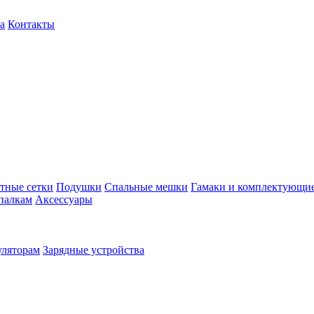
а
Контакты
тные сетки
Подушки
Спальные мешки
Гамаки и комплектующи
палкам
Аксессуары
уляторам
Зарядные устройства