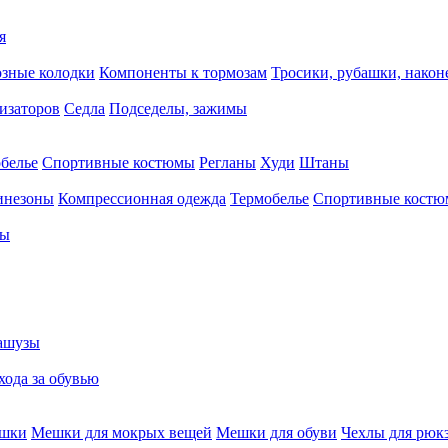
я
зные колодки
Компоненты к тормозам
Тросики, рубашки, нако
тизаторов
Седла
Подседелы, зажимы
белье
Спортивные костюмы
Регланы
Худи
Штаны
инезоны
Компрессионная одежда
Термобелье
Спортивные кост
сы
ашузы
хода за обувью
ешки
Мешки для мокрых вещей
Мешки для обуви
Чехлы для рюк