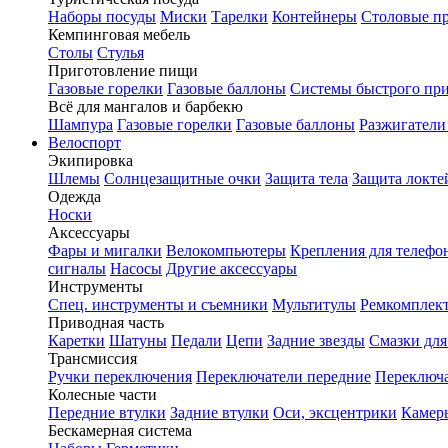
Наборы посуды
Миски
Тарелки
Контейнеры
Столовые п
Кемпинговая мебель
Столы
Стулья
Приготовление пищи
Газовые горелки
Газовые баллоны
Системы быстрого пр
Всё для мангалов и барбекю
Шампура
Газовые горелки
Газовые баллоны
Разжигатели
Велоспорт
Экипировка
Шлемы
Солнцезащитные очки
Защита тела
Защита локте
Одежда
Носки
Аксессуары
Фары и мигалки
Велокомпьютеры
Крепления для телефо
сигналы
Насосы
Другие аксессуары
Инструменты
Спец. инструменты и съемники
Мультитулы
Ремкомплек
Приводная часть
Каретки
Шатуны
Педали
Цепи
Задние звезды
Смазки для
Трансмиссия
Ручки переключения
Переключатели передние
Переключа
Колесные части
Передние втулки
Задние втулки
Оси, эксцентрики
Камер
Бескамерная система