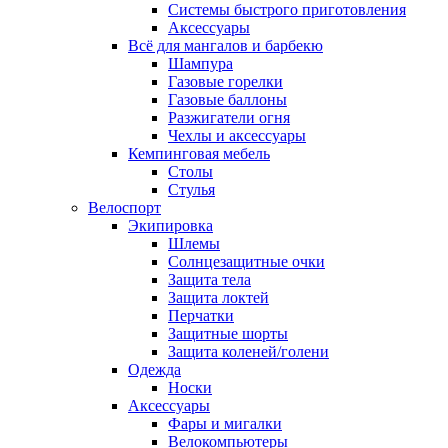
Системы быстрого приготовления
Аксессуары
Всё для мангалов и барбекю
Шампура
Газовые горелки
Газовые баллоны
Разжигатели огня
Чехлы и аксессуары
Кемпинговая мебель
Столы
Стулья
Велоспорт
Экипировка
Шлемы
Солнцезащитные очки
Защита тела
Защита локтей
Перчатки
Защитные шорты
Защита коленей/голени
Одежда
Носки
Аксессуары
Фары и мигалки
Велокомпьютеры