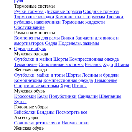
руля
Тормозные системы
Ручки тормоза
Дисковые тормоза
Ободные тормоза
Тормозные колодки
Компоненты к тормозам
Тросики,
рубашки, наконечники
Тормозные жидкости
Обслуживание
Рамы и компоненты
Компоненты для рамы
Вилки
Запчасти для вилок и
амортизаторов
Седла
Подседелы, зажимы
Одежда и обувь
Мужская одежда
Футболки и майки
Шорты
Компрессионная одежда
Термобелье
Спортивные костюмы
Регланы
Худи
Штаны
Женская одежда
Футболки, майки и топы
Шорты
Лосины и бриджи
Комбинезоны
Компрессионная одежда
Термобелье
Спортивные костюмы
Худи
Штаны
Мужская обувь
Кроссовки
Кеды
Полуботинки
Сандалии
Шлепанцы
Бутсы
Головные уборы
Бейсболки
Банданы
Посмотреть все
Аксессуары
Солнцезащитные очки
Напульсники
Женская обувь