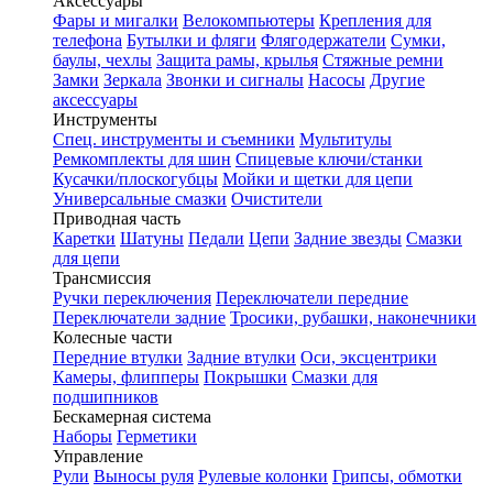
Аксессуары
Фары и мигалки
Велокомпьютеры
Крепления для
телефона
Бутылки и фляги
Флягодержатели
Сумки,
баулы, чехлы
Защита рамы, крылья
Стяжные ремни
Замки
Зеркала
Звонки и сигналы
Насосы
Другие
аксессуары
Инструменты
Спец. инструменты и съемники
Мультитулы
Ремкомплекты для шин
Спицевые ключи/станки
Кусачки/плоскогубцы
Мойки и щетки для цепи
Универсальные смазки
Очистители
Приводная часть
Каретки
Шатуны
Педали
Цепи
Задние звезды
Смазки
для цепи
Трансмиссия
Ручки переключения
Переключатели передние
Переключатели задние
Тросики, рубашки, наконечники
Колесные части
Передние втулки
Задние втулки
Оси, эксцентрики
Камеры, флипперы
Покрышки
Смазки для
подшипников
Бескамерная система
Наборы
Герметики
Управление
Рули
Выносы руля
Рулевые колонки
Грипсы, обмотки