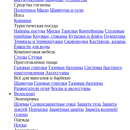
Средства гигиены
Полотенца
Мыло
Шампуни и гели
Йога
Коврики
Туристическая посуда
Наборы посуды
Миски
Тарелки
Контейнеры
Столовые
приборы
Кружки, стаканы
Бутылки и фляги
Гидраторы
Термосы и термокружки
Сковородки
Кастрюли, казаны
Ёмкости для воды
Кемпинговая мебель
Столы
Стулья
Приготовление пищи
Газовые горелки
Газовые баллоны
Системы быстрого
приготовления
Аксессуары
Всё для мангалов и барбекю
Шампура
Газовые горелки
Газовые баллоны
Разжигатели огня
Чехлы и аксессуары
Велоспорт
Экипировка
Шлемы
Солнцезащитные очки
Защита тела
Защита
локтей
Перчатки
Защитные шорты
Защита коленей/
голени
Одежда
Носки