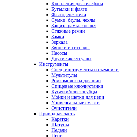
Крепления для телефона
Бутылки и фляги
Флягодержатели
Сумки, баулы, чехлы
Защита рамы, крылья
Стяжные ремни
Замки
Зеркала
Звонки и сигналы
Насосы
Другие аксессуары
Инструменты
Спец. инструменты и съемники
Мультитулы
Ремкомплекты для шин
Спицевые ключи/станки
Кусачки/плоскогубцы
Мойки и щетки для цепи
Универсальные смазки
Очистители
Приводная часть
Каретки
Шатуны
Педали
Цепи