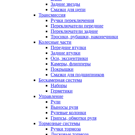
Задние звезды
Смазки для цепи
Трансмиссия
Ручки переключения
Переключатели передние
Переключатели задние
Тросики, рубашки, наконечники
Колесные части
Передние втулки
Задние втулки
Оси, эксцентрики
Камеры, флипперы
Покрышки
Смазки для подшипников
Бескамерная система
Наборы
Герметики
Управление
Рули
Выносы руля
Рулевые колонки
Грипсы, обмотки руля
Тормозные системы
Ручки тормоза
Дисковые тормоза