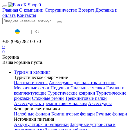
0
Главная
О компании
Сотрудничество
Возврат
Доставка и
оплата
Контакты
UA
|
RU
+38 (096) 282-00-70
0
0
Корзина
Ваша корзина пуста!
Туризм и кемпинг
Туристическое снаряжение
Палатки и тенты
Аксессуары для палаток и тентов
Москитные сетки
Подушки
Спальные мешки
Гамаки и
комплектующие
Туристические коврики
Туристические
рюкзаки
Стяжные ремни
Треккинговые палки
Аксессуары к треккинговым палкам
Аксессуары
Фонари и светильники
Налобные фонари
Кемпинговые фонари
Ручные фонари
Источники питания
Аккумуляторы и батарейки
Зарядные устройства к
аккумуляторам
Зарядные устройства