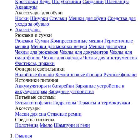
Кроссовки
Кеды
Полуботинки
Сандалии
Шлепанцы
Аквашузы
Аксессуары для обуви
Носки
Шнурки
Стельки
Мешки для обуви
Средства для
ухода за обувью
Аксессуары
Рюкзаки и сумки
Рюкзаки
Сумки
Компрессионные мешки
Герметичные
мешки
Мешки для мокрых вещей
Мешки для обуви
Чехлы для рюкзаков
Чехлы для документов
Чехлы для
смартфонов
Чехлы для одежды
Чехлы для инструментов
Фастексы, пряжки
Фонари и светильники
Налобные фонари
Кемпинговые фонари
Ручные фонари
Источники питания
Аккумуляторы и батарейки
Зарядные устройства к
аккумуляторам
Зарядные устройства
Питьевые системы
Бутылки и фляги
Гидраторы
Термосы и термокружки
Аксессуары
Маски для сна
Стяжные ремни
Средства гигиены
Полотенца
Мыло
Шампуни и гели
Главная