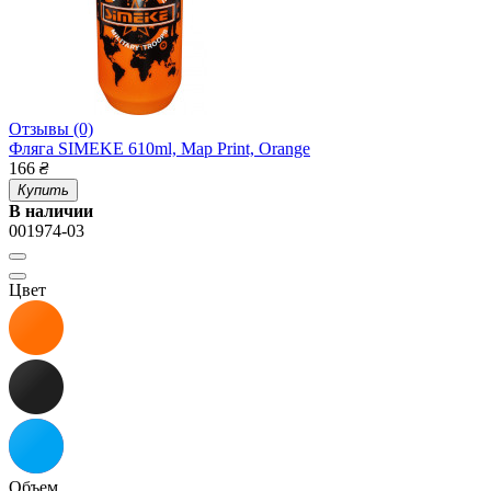
Отзывы (0)
Фляга SIMEKE 610ml, Map Print, Orange
166
₴
Купить
В наличии
001974-03
Цвет
Объем