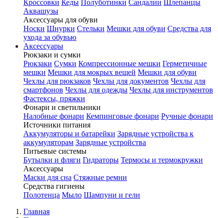
Кроссовки
Кеды
Полуботинки
Сандалии
Шлепанцы
Аквашузы
Аксессуары для обуви
Носки
Шнурки
Стельки
Мешки для обуви
Средства для
ухода за обувью
Аксессуары
Рюкзаки и сумки
Рюкзаки
Сумки
Компрессионные мешки
Герметичные
мешки
Мешки для мокрых вещей
Мешки для обуви
Чехлы для рюкзаков
Чехлы для документов
Чехлы для
смартфонов
Чехлы для одежды
Чехлы для инструментов
Фастексы, пряжки
Фонари и светильники
Налобные фонари
Кемпинговые фонари
Ручные фонари
Источники питания
Аккумуляторы и батарейки
Зарядные устройства к
аккумуляторам
Зарядные устройства
Питьевые системы
Бутылки и фляги
Гидраторы
Термосы и термокружки
Аксессуары
Маски для сна
Стяжные ремни
Средства гигиены
Полотенца
Мыло
Шампуни и гели
Главная