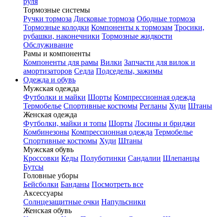
руля
Тормозные системы
Ручки тормоза
Дисковые тормоза
Ободные тормоза
Тормозные колодки
Компоненты к тормозам
Тросики,
рубашки, наконечники
Тормозные жидкости
Обслуживание
Рамы и компоненты
Компоненты для рамы
Вилки
Запчасти для вилок и
амортизаторов
Седла
Подседелы, зажимы
Одежда и обувь
Мужская одежда
Футболки и майки
Шорты
Компрессионная одежда
Термобелье
Спортивные костюмы
Регланы
Худи
Штаны
Женская одежда
Футболки, майки и топы
Шорты
Лосины и бриджи
Комбинезоны
Компрессионная одежда
Термобелье
Спортивные костюмы
Худи
Штаны
Мужская обувь
Кроссовки
Кеды
Полуботинки
Сандалии
Шлепанцы
Бутсы
Головные уборы
Бейсболки
Банданы
Посмотреть все
Аксессуары
Солнцезащитные очки
Напульсники
Женская обувь