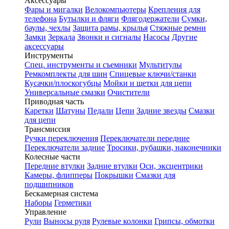
Аксессуары
Фары и мигалки
Велокомпьютеры
Крепления для
телефона
Бутылки и фляги
Флягодержатели
Сумки,
баулы, чехлы
Защита рамы, крылья
Стяжные ремни
Замки
Зеркала
Звонки и сигналы
Насосы
Другие
аксессуары
Инструменты
Спец. инструменты и съемники
Мультитулы
Ремкомплекты для шин
Спицевые ключи/станки
Кусачки/плоскогубцы
Мойки и щетки для цепи
Универсальные смазки
Очистители
Приводная часть
Каретки
Шатуны
Педали
Цепи
Задние звезды
Смазки
для цепи
Трансмиссия
Ручки переключения
Переключатели передние
Переключатели задние
Тросики, рубашки, наконечники
Колесные части
Передние втулки
Задние втулки
Оси, эксцентрики
Камеры, флипперы
Покрышки
Смазки для
подшипников
Бескамерная система
Наборы
Герметики
Управление
Рули
Выносы руля
Рулевые колонки
Грипсы, обмотки