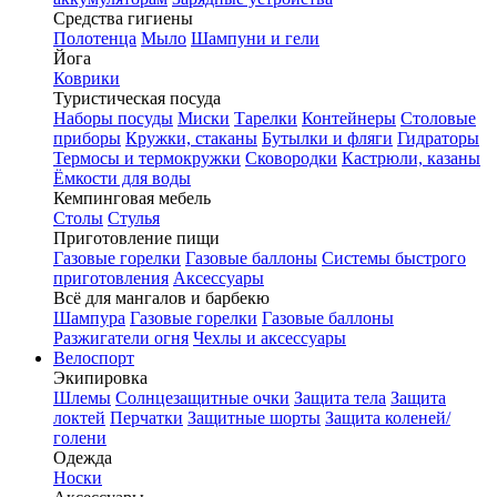
Средства гигиены
Полотенца
Мыло
Шампуни и гели
Йога
Коврики
Туристическая посуда
Наборы посуды
Миски
Тарелки
Контейнеры
Столовые
приборы
Кружки, стаканы
Бутылки и фляги
Гидраторы
Термосы и термокружки
Сковородки
Кастрюли, казаны
Ёмкости для воды
Кемпинговая мебель
Столы
Стулья
Приготовление пищи
Газовые горелки
Газовые баллоны
Системы быстрого
приготовления
Аксессуары
Всё для мангалов и барбекю
Шампура
Газовые горелки
Газовые баллоны
Разжигатели огня
Чехлы и аксессуары
Велоспорт
Экипировка
Шлемы
Солнцезащитные очки
Защита тела
Защита
локтей
Перчатки
Защитные шорты
Защита коленей/
голени
Одежда
Носки