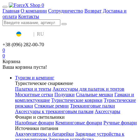
0
Главная
О компании
Сотрудничество
Возврат
Доставка и
оплата
Контакты
UA
|
RU
+38 (096) 282-00-70
0
0
Корзина
Ваша корзина пуста!
Туризм и кемпинг
Туристическое снаряжение
Палатки и тенты
Аксессуары для палаток и тентов
Москитные сетки
Подушки
Спальные мешки
Гамаки и
комплектующие
Туристические коврики
Туристические
рюкзаки
Стяжные ремни
Треккинговые палки
Аксессуары к треккинговым палкам
Аксессуары
Фонари и светильники
Налобные фонари
Кемпинговые фонари
Ручные фонари
Источники питания
Аккумуляторы и батарейки
Зарядные устройства к
аккумуляторам
Зарядные устройства