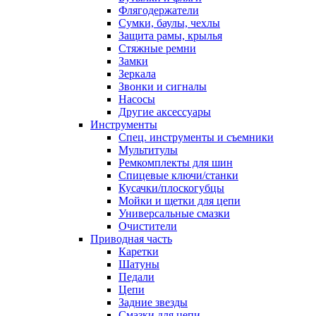
Флягодержатели
Сумки, баулы, чехлы
Защита рамы, крылья
Стяжные ремни
Замки
Зеркала
Звонки и сигналы
Насосы
Другие аксессуары
Инструменты
Спец. инструменты и съемники
Мультитулы
Ремкомплекты для шин
Спицевые ключи/станки
Кусачки/плоскогубцы
Мойки и щетки для цепи
Универсальные смазки
Очистители
Приводная часть
Каретки
Шатуны
Педали
Цепи
Задние звезды
Смазки для цепи