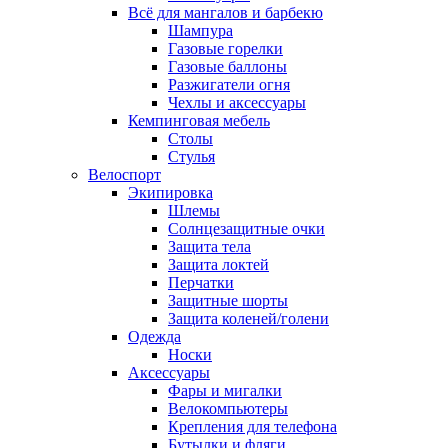
Всё для мангалов и барбекю
Шампура
Газовые горелки
Газовые баллоны
Разжигатели огня
Чехлы и аксессуары
Кемпинговая мебель
Столы
Стулья
Велоспорт
Экипировка
Шлемы
Солнцезащитные очки
Защита тела
Защита локтей
Перчатки
Защитные шорты
Защита коленей/голени
Одежда
Носки
Аксессуары
Фары и мигалки
Велокомпьютеры
Крепления для телефона
Бутылки и фляги