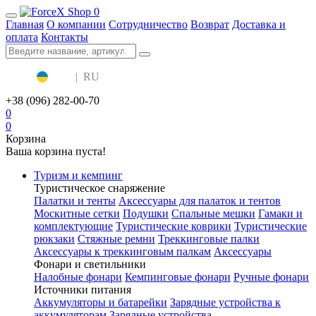
0
Главная
О компании
Сотрудничество
Возврат
Доставка и
оплата
Контакты
UA
|
RU
+38 (096) 282-00-70
0
0
Корзина
Ваша корзина пуста!
Туризм и кемпинг
Туристическое снаряжение
Палатки и тенты
Аксессуары для палаток и тентов
Москитные сетки
Подушки
Спальные мешки
Гамаки и
комплектующие
Туристические коврики
Туристические
рюкзаки
Стяжные ремни
Треккинговые палки
Аксессуары к треккинговым палкам
Аксессуары
Фонари и светильники
Налобные фонари
Кемпинговые фонари
Ручные фонари
Источники питания
Аккумуляторы и батарейки
Зарядные устройства к
аккумуляторам
Зарядные устройства