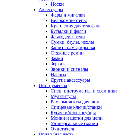
Носки
Аксессуары
Фары и мигалки
Велокомпьютеры
Крепления для телефона
Бутылки и фляги
Флягодержатели
Сумки, баулы, чехлы
Защита рамы, крылья
Стяжные ремни
Замки
Зеркала
Звонки и сигналы
Насосы
Другие аксессуары
Инструменты
Спец. инструменты и съемники
Мультитулы
Ремкомплекты для шин
Спицевые ключи/станки
Кусачки/плоскогубцы
Мойки и щетки для цепи
Универсальные смазки
Очистители
Приводная часть