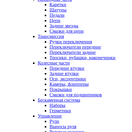
Каретки
Шатуны
Педали
Цепи
Задние звезды
Смазки для цепи
Трансмиссия
Ручки переключения
Переключатели передние
Переключатели задние
Тросики, рубашки, наконечники
Колесные части
Передние втулки
Задние втулки
Оси, эксцентрики
Камеры, флипперы
Покрышки
Смазки для подшипников
Бескамерная система
Наборы
Герметики
Управление
Рули
Выносы руля
Рулевые колонки