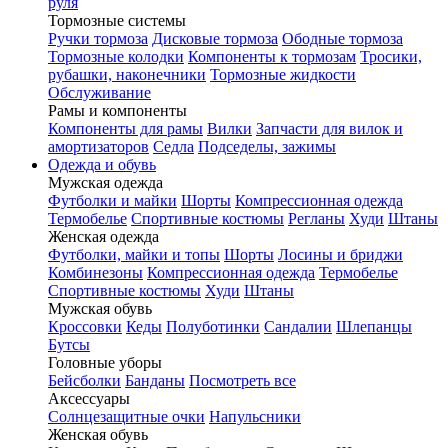
руля
Тормозные системы
Ручки тормоза
Дисковые тормоза
Ободные тормоза
Тормозные колодки
Компоненты к тормозам
Тросики,
рубашки, наконечники
Тормозные жидкости
Обслуживание
Рамы и компоненты
Компоненты для рамы
Вилки
Запчасти для вилок и
амортизаторов
Седла
Подседелы, зажимы
Одежда и обувь
Мужская одежда
Футболки и майки
Шорты
Компрессионная одежда
Термобелье
Спортивные костюмы
Регланы
Худи
Штаны
Женская одежда
Футболки, майки и топы
Шорты
Лосины и бриджи
Комбинезоны
Компрессионная одежда
Термобелье
Спортивные костюмы
Худи
Штаны
Мужская обувь
Кроссовки
Кеды
Полуботинки
Сандалии
Шлепанцы
Бутсы
Головные уборы
Бейсболки
Банданы
Посмотреть все
Аксессуары
Солнцезащитные очки
Напульсники
Женская обувь