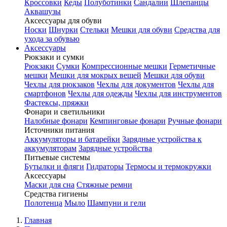
Кроссовки
Кеды
Полуботинки
Сандалии
Шлепанцы
Аквашузы
Аксессуары для обуви
Носки
Шнурки
Стельки
Мешки для обуви
Средства для
ухода за обувью
Аксессуары
Рюкзаки и сумки
Рюкзаки
Сумки
Компрессионные мешки
Герметичные
мешки
Мешки для мокрых вещей
Мешки для обуви
Чехлы для рюкзаков
Чехлы для документов
Чехлы для
смартфонов
Чехлы для одежды
Чехлы для инструментов
Фастексы, пряжки
Фонари и светильники
Налобные фонари
Кемпинговые фонари
Ручные фонари
Источники питания
Аккумуляторы и батарейки
Зарядные устройства к
аккумуляторам
Зарядные устройства
Питьевые системы
Бутылки и фляги
Гидраторы
Термосы и термокружки
Аксессуары
Маски для сна
Стяжные ремни
Средства гигиены
Полотенца
Мыло
Шампуни и гели
Главная