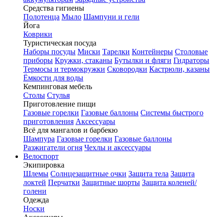
Средства гигиены
Полотенца
Мыло
Шампуни и гели
Йога
Коврики
Туристическая посуда
Наборы посуды
Миски
Тарелки
Контейнеры
Столовые
приборы
Кружки, стаканы
Бутылки и фляги
Гидраторы
Термосы и термокружки
Сковородки
Кастрюли, казаны
Ёмкости для воды
Кемпинговая мебель
Столы
Стулья
Приготовление пищи
Газовые горелки
Газовые баллоны
Системы быстрого
приготовления
Аксессуары
Всё для мангалов и барбекю
Шампура
Газовые горелки
Газовые баллоны
Разжигатели огня
Чехлы и аксессуары
Велоспорт
Экипировка
Шлемы
Солнцезащитные очки
Защита тела
Защита
локтей
Перчатки
Защитные шорты
Защита коленей/
голени
Одежда
Носки