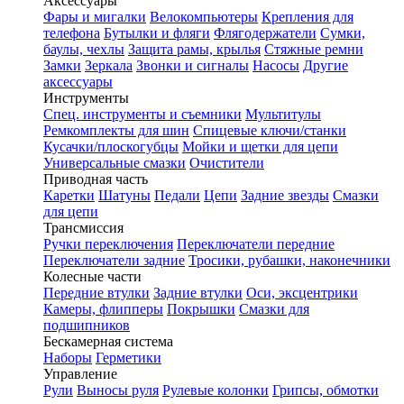
Аксессуары
Фары и мигалки
Велокомпьютеры
Крепления для
телефона
Бутылки и фляги
Флягодержатели
Сумки,
баулы, чехлы
Защита рамы, крылья
Стяжные ремни
Замки
Зеркала
Звонки и сигналы
Насосы
Другие
аксессуары
Инструменты
Спец. инструменты и съемники
Мультитулы
Ремкомплекты для шин
Спицевые ключи/станки
Кусачки/плоскогубцы
Мойки и щетки для цепи
Универсальные смазки
Очистители
Приводная часть
Каретки
Шатуны
Педали
Цепи
Задние звезды
Смазки
для цепи
Трансмиссия
Ручки переключения
Переключатели передние
Переключатели задние
Тросики, рубашки, наконечники
Колесные части
Передние втулки
Задние втулки
Оси, эксцентрики
Камеры, флипперы
Покрышки
Смазки для
подшипников
Бескамерная система
Наборы
Герметики
Управление
Рули
Выносы руля
Рулевые колонки
Грипсы, обмотки