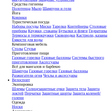
Средства гигиены
Полотенца
Мыло
Шампуни и гели
Йога
Коврики
Туристическая посуда
Наборы посуды
Миски
Тарелки
Контейнеры
Столовые
приборы
Кружки, стаканы
Бутылки и фляги
Гидраторы
Термосы и термокружки
Сковородки
Кастрюли, казаны
Ёмкости для воды
Кемпинговая мебель
Столы
Стулья
Приготовление пищи
Газовые горелки
Газовые баллоны
Системы быстрого
приготовления
Аксессуары
Всё для мангалов и барбекю
Шампура
Газовые горелки
Газовые баллоны
Разжигатели огня
Чехлы и аксессуары
Велоспорт
Экипировка
Шлемы
Солнцезащитные очки
Защита тела
Защита
локтей
Перчатки
Защитные шорты
Защита коленей/
голени
Одежда
Носки