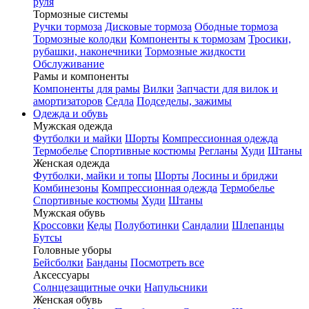
руля
Тормозные системы
Ручки тормоза
Дисковые тормоза
Ободные тормоза
Тормозные колодки
Компоненты к тормозам
Тросики,
рубашки, наконечники
Тормозные жидкости
Обслуживание
Рамы и компоненты
Компоненты для рамы
Вилки
Запчасти для вилок и
амортизаторов
Седла
Подседелы, зажимы
Одежда и обувь
Мужская одежда
Футболки и майки
Шорты
Компрессионная одежда
Термобелье
Спортивные костюмы
Регланы
Худи
Штаны
Женская одежда
Футболки, майки и топы
Шорты
Лосины и бриджи
Комбинезоны
Компрессионная одежда
Термобелье
Спортивные костюмы
Худи
Штаны
Мужская обувь
Кроссовки
Кеды
Полуботинки
Сандалии
Шлепанцы
Бутсы
Головные уборы
Бейсболки
Банданы
Посмотреть все
Аксессуары
Солнцезащитные очки
Напульсники
Женская обувь