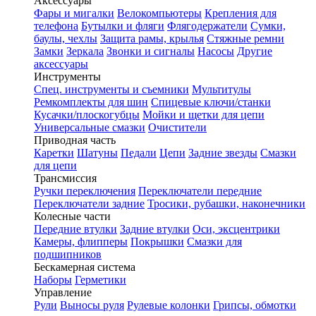
Аксессуары
Фары и мигалки
Велокомпьютеры
Крепления для
телефона
Бутылки и фляги
Флягодержатели
Сумки,
баулы, чехлы
Защита рамы, крылья
Стяжные ремни
Замки
Зеркала
Звонки и сигналы
Насосы
Другие
аксессуары
Инструменты
Спец. инструменты и съемники
Мультитулы
Ремкомплекты для шин
Спицевые ключи/станки
Кусачки/плоскогубцы
Мойки и щетки для цепи
Универсальные смазки
Очистители
Приводная часть
Каретки
Шатуны
Педали
Цепи
Задние звезды
Смазки
для цепи
Трансмиссия
Ручки переключения
Переключатели передние
Переключатели задние
Тросики, рубашки, наконечники
Колесные части
Передние втулки
Задние втулки
Оси, эксцентрики
Камеры, флипперы
Покрышки
Смазки для
подшипников
Бескамерная система
Наборы
Герметики
Управление
Рули
Выносы руля
Рулевые колонки
Грипсы, обмотки