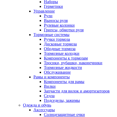
Наборы
Герметики
Управление
Рули
Выносы руля
Рулевые колонки
Грипсы, обмотки руля
Тормозные системы
Ручки тормоза
Дисковые тормоза
Ободные тормоза
Тормозные колодки
Компоненты к тормозам
Тросики, рубашки, наконечники
Тормозные жидкости
Обслуживание
Рамы и компоненты
Компоненты для рамы
Вилки
Запчасти для вилок и амортизаторов
Седла
Подседелы, зажимы
Одежда и обувь
Аксессуары
Солнцезащитные очки