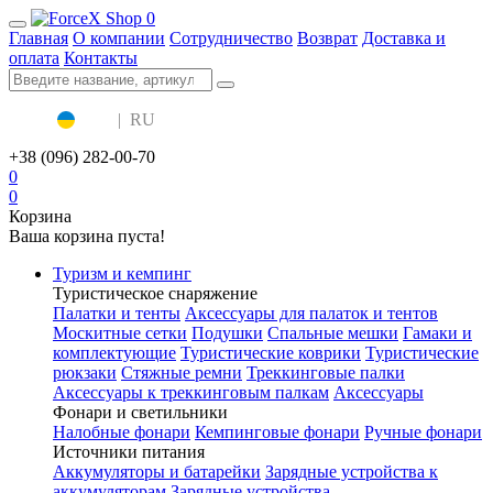
0
Главная
О компании
Сотрудничество
Возврат
Доставка и
оплата
Контакты
UA
|
RU
+38 (096) 282-00-70
0
0
Корзина
Ваша корзина пуста!
Туризм и кемпинг
Туристическое снаряжение
Палатки и тенты
Аксессуары для палаток и тентов
Москитные сетки
Подушки
Спальные мешки
Гамаки и
комплектующие
Туристические коврики
Туристические
рюкзаки
Стяжные ремни
Треккинговые палки
Аксессуары к треккинговым палкам
Аксессуары
Фонари и светильники
Налобные фонари
Кемпинговые фонари
Ручные фонари
Источники питания
Аккумуляторы и батарейки
Зарядные устройства к
аккумуляторам
Зарядные устройства