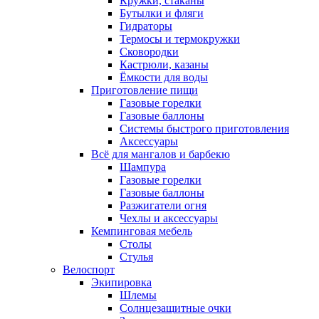
Кружки, стаканы
Бутылки и фляги
Гидраторы
Термосы и термокружки
Сковородки
Кастрюли, казаны
Ёмкости для воды
Приготовление пищи
Газовые горелки
Газовые баллоны
Системы быстрого приготовления
Аксессуары
Всё для мангалов и барбекю
Шампура
Газовые горелки
Газовые баллоны
Разжигатели огня
Чехлы и аксессуары
Кемпинговая мебель
Столы
Стулья
Велоспорт
Экипировка
Шлемы
Солнцезащитные очки