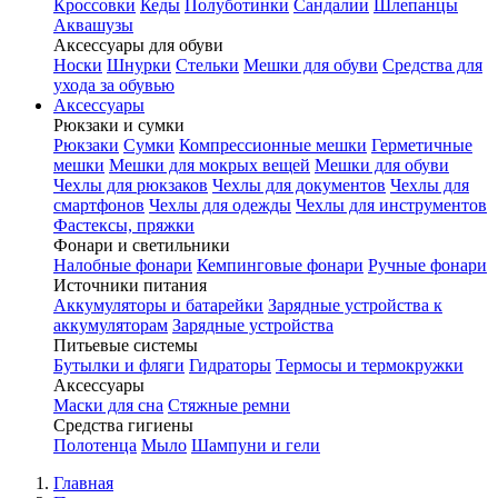
Кроссовки
Кеды
Полуботинки
Сандалии
Шлепанцы
Аквашузы
Аксессуары для обуви
Носки
Шнурки
Стельки
Мешки для обуви
Средства для
ухода за обувью
Аксессуары
Рюкзаки и сумки
Рюкзаки
Сумки
Компрессионные мешки
Герметичные
мешки
Мешки для мокрых вещей
Мешки для обуви
Чехлы для рюкзаков
Чехлы для документов
Чехлы для
смартфонов
Чехлы для одежды
Чехлы для инструментов
Фастексы, пряжки
Фонари и светильники
Налобные фонари
Кемпинговые фонари
Ручные фонари
Источники питания
Аккумуляторы и батарейки
Зарядные устройства к
аккумуляторам
Зарядные устройства
Питьевые системы
Бутылки и фляги
Гидраторы
Термосы и термокружки
Аксессуары
Маски для сна
Стяжные ремни
Средства гигиены
Полотенца
Мыло
Шампуни и гели
Главная