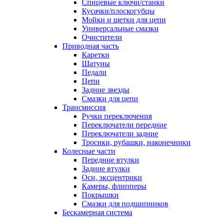
Спицевые ключи/станки
Кусачки/плоскогубцы
Мойки и щетки для цепи
Универсальные смазки
Очистители
Приводная часть
Каретки
Шатуны
Педали
Цепи
Задние звезды
Смазки для цепи
Трансмиссия
Ручки переключения
Переключатели передние
Переключатели задние
Тросики, рубашки, наконечники
Колесные части
Передние втулки
Задние втулки
Оси, эксцентрики
Камеры, флипперы
Покрышки
Смазки для подшипников
Бескамерная система