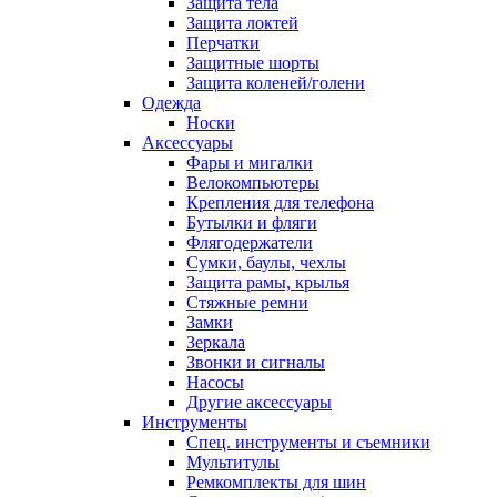
Защита тела
Защита локтей
Перчатки
Защитные шорты
Защита коленей/голени
Одежда
Носки
Аксессуары
Фары и мигалки
Велокомпьютеры
Крепления для телефона
Бутылки и фляги
Флягодержатели
Сумки, баулы, чехлы
Защита рамы, крылья
Стяжные ремни
Замки
Зеркала
Звонки и сигналы
Насосы
Другие аксессуары
Инструменты
Спец. инструменты и съемники
Мультитулы
Ремкомплекты для шин