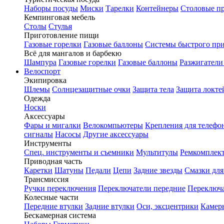
Наборы посуды
Миски
Тарелки
Контейнеры
Столовые п
Кемпинговая мебель
Столы
Стулья
Приготовление пищи
Газовые горелки
Газовые баллоны
Системы быстрого пр
Всё для мангалов и барбекю
Шампура
Газовые горелки
Газовые баллоны
Разжигатели
Велоспорт
Экипировка
Шлемы
Солнцезащитные очки
Защита тела
Защита локте
Одежда
Носки
Аксессуары
Фары и мигалки
Велокомпьютеры
Крепления для телефо
сигналы
Насосы
Другие аксессуары
Инструменты
Спец. инструменты и съемники
Мультитулы
Ремкомплек
Приводная часть
Каретки
Шатуны
Педали
Цепи
Задние звезды
Смазки для
Трансмиссия
Ручки переключения
Переключатели передние
Переключа
Колесные части
Передние втулки
Задние втулки
Оси, эксцентрики
Камер
Бескамерная система