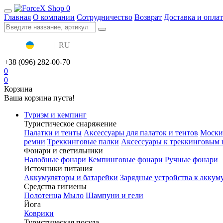
0
Главная
О компании
Сотрудничество
Возврат
Доставка и оплат
UA
|
RU
+38 (096) 282-00-70
0
0
Корзина
Ваша корзина пуста!
Туризм и кемпинг
Туристическое снаряжение
Палатки и тенты
Аксессуары для палаток и тентов
Моски
ремни
Треккинговые палки
Аксессуары к треккинговым 
Фонари и светильники
Налобные фонари
Кемпинговые фонари
Ручные фонари
Источники питания
Аккумуляторы и батарейки
Зарядные устройства к аккум
Средства гигиены
Полотенца
Мыло
Шампуни и гели
Йога
Коврики
Туристическая посуда