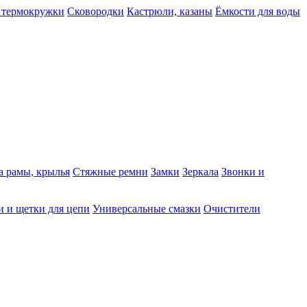
 термокружки
Сковородки
Кастрюли, казаны
Ёмкости для воды
а рамы, крылья
Стяжные ремни
Замки
Зеркала
Звонки и
 и щетки для цепи
Универсальные смазки
Очистители