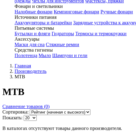
одежды
Чехлы для инструментов
Фастексы, пряжки
Фонари и светильники
Налобные фонари
Кемпинговые фонари
Ручные фонари
Источники питания
Аккумуляторы и батарейки
Зарядные устройства к аккум
Питьевые системы
Бутылки и фляги
Гидраторы
Термосы и термокружки
Аксессуары
Маски для сна
Стяжные ремни
Средства гигиены
Полотенца
Мыло
Шампуни и гели
Главная
Производитель
MTB
MTB
Сравнение товаров (0)
Сортировка:
Показать:
В каталогах отсутствуют товары данного производителя.