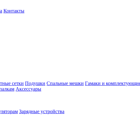
а
Контакты
тные сетки
Подушки
Спальные мешки
Гамаки и комплектующи
палкам
Аксессуары
уляторам
Зарядные устройства