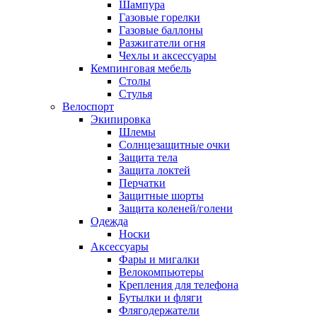
Шампура
Газовые горелки
Газовые баллоны
Разжигатели огня
Чехлы и аксессуары
Кемпинговая мебель
Столы
Стулья
Велоспорт
Экипировка
Шлемы
Солнцезащитные очки
Защита тела
Защита локтей
Перчатки
Защитные шорты
Защита коленей/голени
Одежда
Носки
Аксессуары
Фары и мигалки
Велокомпьютеры
Крепления для телефона
Бутылки и фляги
Флягодержатели