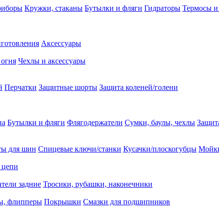
риборы
Кружки, стаканы
Бутылки и фляги
Гидраторы
Термосы и
иготовления
Аксессуары
 огня
Чехлы и аксессуары
й
Перчатки
Защитные шорты
Защита коленей/голени
на
Бутылки и фляги
Флягодержатели
Сумки, баулы, чехлы
Защит
ты для шин
Спицевые ключи/станки
Кусачки/плоскогубцы
Мойки
 цепи
тели задние
Тросики, рубашки, наконечники
ы, флипперы
Покрышки
Смазки для подшипников