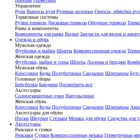
Наборы
Герметики
Управление
Рули
Выносы руля
Рулевые колонки
Грипсы, обмотки рул
Тормозные системы
Ручки тормоза
Дисковые тормоза
Ободные тормоза
Тормо
Рамы и компоненты
Компоненты для рамы
Вилки
Запчасти для вилок и амор
Одежда и обувь
Мужская одежда
Футболки и майки
Шорты
Компрессионная одежда
Термо
Женская одежда
Футболки, майки и топы
Шорты
Лосины и бриджи
Комб
Мужская обувь
Кроссовки
Кеды
Полуботинки
Сандалии
Шлепанцы
Бут
Головные уборы
Бейсболки
Банданы
Посмотреть все
Аксессуары
Солнцезащитные очки
Напульсники
Женская обувь
Кроссовки
Кеды
Полуботинки
Сандалии
Шлепанцы
Акв
Аксессуары для обуви
Носки
Шнурки
Стельки
Мешки для обуви
Средства для у
Аксессуары
Рюкзаки и сумки
Рюкзаки
Сумки
Компрессионные мешки
Герметичные м