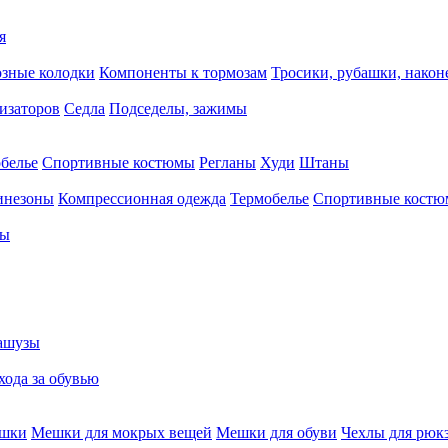
я
зные колодки
Компоненты к тормозам
Тросики, рубашки, нако
тизаторов
Седла
Подседелы, зажимы
белье
Спортивные костюмы
Регланы
Худи
Штаны
инезоны
Компрессионная одежда
Термобелье
Спортивные кост
сы
ашузы
хода за обувью
ешки
Мешки для мокрых вещей
Мешки для обуви
Чехлы для рюк