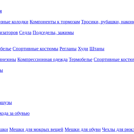
я
зные колодки
Компоненты к тормозам
Тросики, рубашки, нако
тизаторов
Седла
Подседелы, зажимы
белье
Спортивные костюмы
Регланы
Худи
Штаны
инезоны
Компрессионная одежда
Термобелье
Спортивные кост
сы
ашузы
хода за обувью
ешки
Мешки для мокрых вещей
Мешки для обуви
Чехлы для рюк