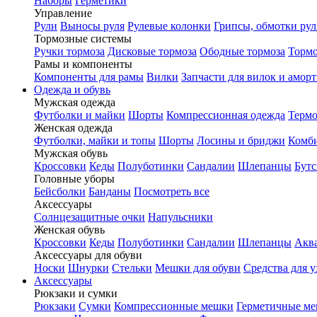
Наборы
Герметики
Управление
Рули
Выносы руля
Рулевые колонки
Грипсы, обмотки рул
Тормозные системы
Ручки тормоза
Дисковые тормоза
Ободные тормоза
Тормо
Рамы и компоненты
Компоненты для рамы
Вилки
Запчасти для вилок и амор
Одежда и обувь
Мужская одежда
Футболки и майки
Шорты
Компрессионная одежда
Термо
Женская одежда
Футболки, майки и топы
Шорты
Лосины и бриджи
Комб
Мужская обувь
Кроссовки
Кеды
Полуботинки
Сандалии
Шлепанцы
Бут
Головные уборы
Бейсболки
Банданы
Посмотреть все
Аксессуары
Солнцезащитные очки
Напульсники
Женская обувь
Кроссовки
Кеды
Полуботинки
Сандалии
Шлепанцы
Акв
Аксессуары для обуви
Носки
Шнурки
Стельки
Мешки для обуви
Средства для у
Аксессуары
Рюкзаки и сумки
Рюкзаки
Сумки
Компрессионные мешки
Герметичные м