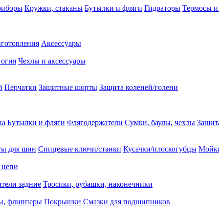
риборы
Кружки, стаканы
Бутылки и фляги
Гидраторы
Термосы и
иготовления
Аксессуары
 огня
Чехлы и аксессуары
й
Перчатки
Защитные шорты
Защита коленей/голени
на
Бутылки и фляги
Флягодержатели
Сумки, баулы, чехлы
Защит
ты для шин
Спицевые ключи/станки
Кусачки/плоскогубцы
Мойки
 цепи
тели задние
Тросики, рубашки, наконечники
ы, флипперы
Покрышки
Смазки для подшипников