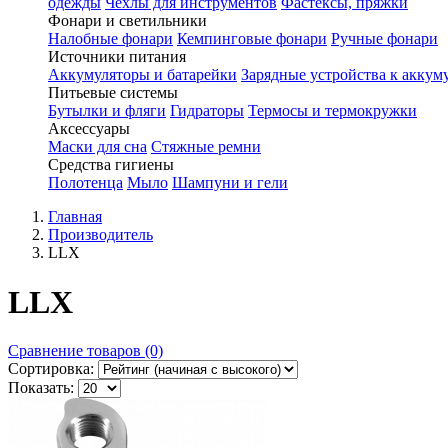
одежды
Чехлы для инструментов
Фастексы, пряжки
Фонари и светильники
Налобные фонари
Кемпинговые фонари
Ручные фонари
Источники питания
Аккумуляторы и батарейки
Зарядные устройства к аккум
Питьевые системы
Бутылки и фляги
Гидраторы
Термосы и термокружки
Аксессуары
Маски для сна
Стяжные ремни
Средства гигиены
Полотенца
Мыло
Шампуни и гели
Главная
Производитель
LLX
LLX
Сравнение товаров (0)
Сортировка:
Показать: