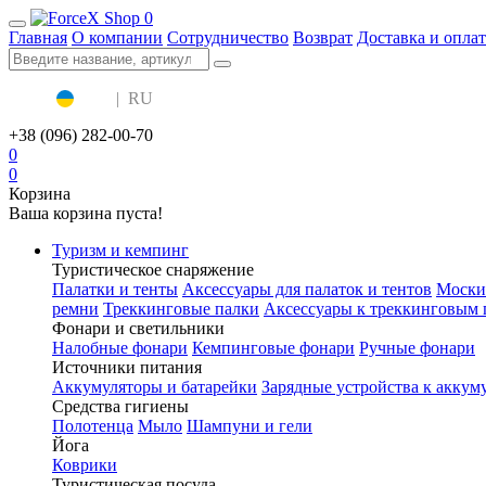
0
Главная
О компании
Сотрудничество
Возврат
Доставка и оплат
UA
|
RU
+38 (096) 282-00-70
0
0
Корзина
Ваша корзина пуста!
Туризм и кемпинг
Туристическое снаряжение
Палатки и тенты
Аксессуары для палаток и тентов
Моски
ремни
Треккинговые палки
Аксессуары к треккинговым 
Фонари и светильники
Налобные фонари
Кемпинговые фонари
Ручные фонари
Источники питания
Аккумуляторы и батарейки
Зарядные устройства к аккум
Средства гигиены
Полотенца
Мыло
Шампуни и гели
Йога
Коврики
Туристическая посуда