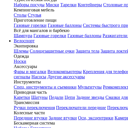
Наборы посуды
Миски
Тарелки
Контейнеры
Столовые п
Кемпинговая мебель
Столы
Стулья
Приготовление пищи
Газовые горелки
Газовые баллоны
Системы быстрого пр
Всё для мангалов и барбекю
Шампура
Газовые горелки
Газовые баллоны
Разжигатели
Велоспорт
Экипировка
Шлемы
Солнцезащитные очки
Защита тела
Защита локте
Одежда
Носки
Аксессуары
Фары и мигалки
Велокомпьютеры
Крепления для телефо
сигналы
Насосы
Другие аксессуары
Инструменты
Спец. инструменты и съемники
Мультитулы
Ремкомплек
Приводная часть
Каретки
Шатуны
Педали
Цепи
Задние звезды
Смазки для
Трансмиссия
Ручки переключения
Переключатели передние
Переключа
Колесные части
Передние втулки
Задние втулки
Оси, эксцентрики
Камер
Бескамерная система