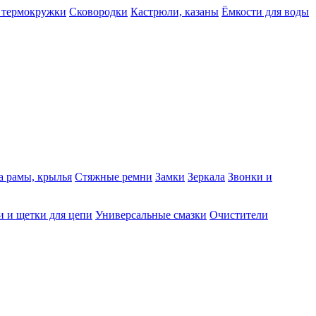
 термокружки
Сковородки
Кастрюли, казаны
Ёмкости для воды
а рамы, крылья
Стяжные ремни
Замки
Зеркала
Звонки и
 и щетки для цепи
Универсальные смазки
Очистители