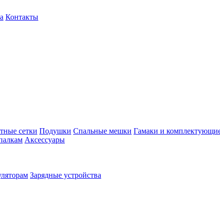
а
Контакты
тные сетки
Подушки
Спальные мешки
Гамаки и комплектующи
палкам
Аксессуары
уляторам
Зарядные устройства