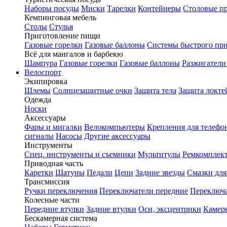
Наборы посуды
Миски
Тарелки
Контейнеры
Столовые п
Кемпинговая мебель
Столы
Стулья
Приготовление пищи
Газовые горелки
Газовые баллоны
Системы быстрого пр
Всё для мангалов и барбекю
Шампура
Газовые горелки
Газовые баллоны
Разжигатели
Велоспорт
Экипировка
Шлемы
Солнцезащитные очки
Защита тела
Защита локте
Одежда
Носки
Аксессуары
Фары и мигалки
Велокомпьютеры
Крепления для телефо
сигналы
Насосы
Другие аксессуары
Инструменты
Спец. инструменты и съемники
Мультитулы
Ремкомплек
Приводная часть
Каретки
Шатуны
Педали
Цепи
Задние звезды
Смазки для
Трансмиссия
Ручки переключения
Переключатели передние
Переключа
Колесные части
Передние втулки
Задние втулки
Оси, эксцентрики
Камер
Бескамерная система