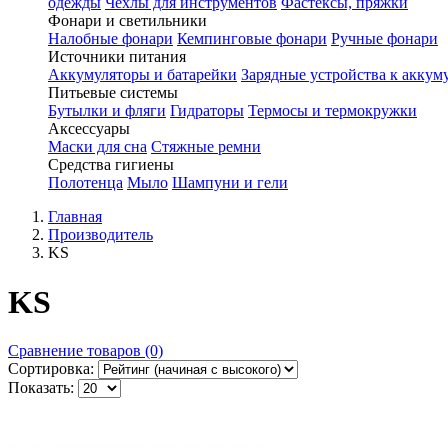
одежды
Чехлы для инструментов
Фастексы, пряжки
Фонари и светильники
Налобные фонари
Кемпинговые фонари
Ручные фонари
Источники питания
Аккумуляторы и батарейки
Зарядные устройства к аккум
Питьевые системы
Бутылки и фляги
Гидраторы
Термосы и термокружки
Аксессуары
Маски для сна
Стяжные ремни
Средства гигиены
Полотенца
Мыло
Шампуни и гели
Главная
Производитель
KS
KS
Сравнение товаров (0)
Сортировка:
Показать: