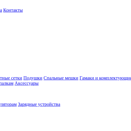
а
Контакты
тные сетки
Подушки
Спальные мешки
Гамаки и комплектующи
палкам
Аксессуары
уляторам
Зарядные устройства