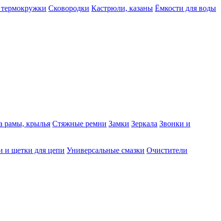
 термокружки
Сковородки
Кастрюли, казаны
Ёмкости для воды
а рамы, крылья
Стяжные ремни
Замки
Зеркала
Звонки и
 и щетки для цепи
Универсальные смазки
Очистители