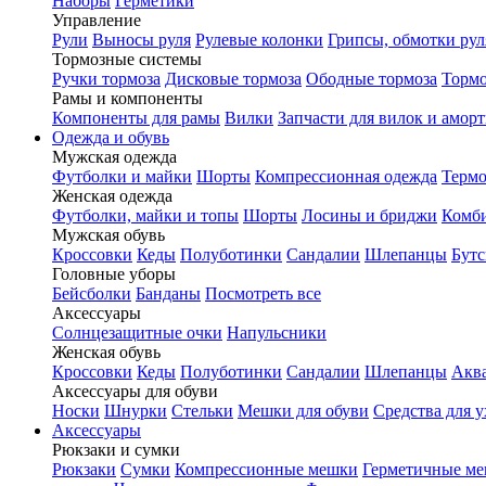
Наборы
Герметики
Управление
Рули
Выносы руля
Рулевые колонки
Грипсы, обмотки рул
Тормозные системы
Ручки тормоза
Дисковые тормоза
Ободные тормоза
Тормо
Рамы и компоненты
Компоненты для рамы
Вилки
Запчасти для вилок и амор
Одежда и обувь
Мужская одежда
Футболки и майки
Шорты
Компрессионная одежда
Термо
Женская одежда
Футболки, майки и топы
Шорты
Лосины и бриджи
Комб
Мужская обувь
Кроссовки
Кеды
Полуботинки
Сандалии
Шлепанцы
Бут
Головные уборы
Бейсболки
Банданы
Посмотреть все
Аксессуары
Солнцезащитные очки
Напульсники
Женская обувь
Кроссовки
Кеды
Полуботинки
Сандалии
Шлепанцы
Акв
Аксессуары для обуви
Носки
Шнурки
Стельки
Мешки для обуви
Средства для у
Аксессуары
Рюкзаки и сумки
Рюкзаки
Сумки
Компрессионные мешки
Герметичные м