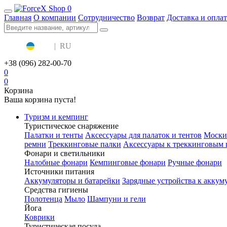
0
Главная
О компании
Сотрудничество
Возврат
Доставка и оплат
UA
|
RU
+38 (096) 282-00-70
0
0
Корзина
Ваша корзина пуста!
Туризм и кемпинг
Туристическое снаряжение
Палатки и тенты
Аксессуары для палаток и тентов
Моски
ремни
Треккинговые палки
Аксессуары к треккинговым 
Фонари и светильники
Налобные фонари
Кемпинговые фонари
Ручные фонари
Источники питания
Аккумуляторы и батарейки
Зарядные устройства к аккум
Средства гигиены
Полотенца
Мыло
Шампуни и гели
Йога
Коврики
Туристическая посуда