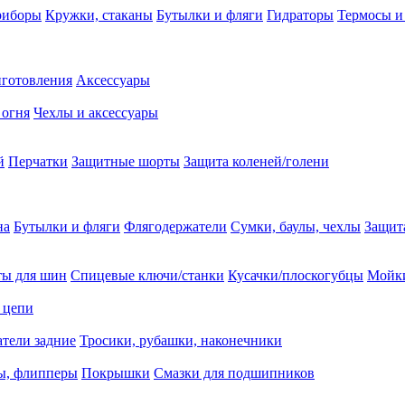
риборы
Кружки, стаканы
Бутылки и фляги
Гидраторы
Термосы и
иготовления
Аксессуары
 огня
Чехлы и аксессуары
й
Перчатки
Защитные шорты
Защита коленей/голени
на
Бутылки и фляги
Флягодержатели
Сумки, баулы, чехлы
Защит
ты для шин
Спицевые ключи/станки
Кусачки/плоскогубцы
Мойки
 цепи
тели задние
Тросики, рубашки, наконечники
ы, флипперы
Покрышки
Смазки для подшипников