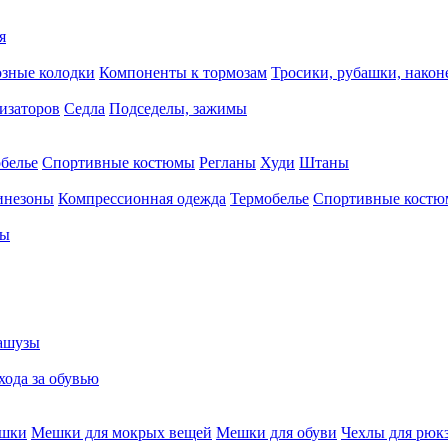
я
зные колодки
Компоненты к тормозам
Тросики, рубашки, нако
тизаторов
Седла
Подседелы, зажимы
белье
Спортивные костюмы
Регланы
Худи
Штаны
инезоны
Компрессионная одежда
Термобелье
Спортивные кост
сы
ашузы
хода за обувью
ешки
Мешки для мокрых вещей
Мешки для обуви
Чехлы для рюк