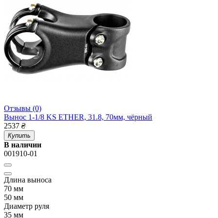
Отзывы (0)
Вынос 1-1/8 KS ETHER, 31.8, 70мм, чёрный
2537
₴
Купить
В наличии
001910-01
Длина выноса
70 мм
50 мм
Диаметр руля
35 мм