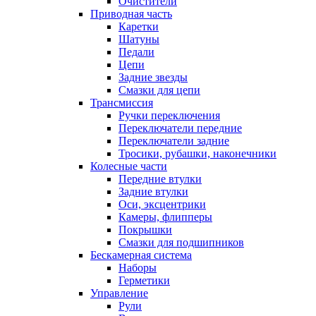
Очистители
Приводная часть
Каретки
Шатуны
Педали
Цепи
Задние звезды
Смазки для цепи
Трансмиссия
Ручки переключения
Переключатели передние
Переключатели задние
Тросики, рубашки, наконечники
Колесные части
Передние втулки
Задние втулки
Оси, эксцентрики
Камеры, флипперы
Покрышки
Смазки для подшипников
Бескамерная система
Наборы
Герметики
Управление
Рули