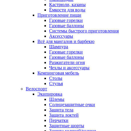
Кастрюли, казаны
Ёмкости для воды
Приготовление пищи
Газовые горелки
Газовые баллоны
Системы быстрого приготовления
Аксессуары
Всё для мангалов и барбекю
Шампура
Газовые горелки
Газовые баллоны
Разжигатели огня
Чехлы и аксессуары
Кемпинговая мебель
Столы
Стулья
Велоспорт
Экипировка
Шлемы
Солнцезащитные очки
Защита тела
Защита локтей
Перчатки
Защитные шорты
Защита коленей/голени