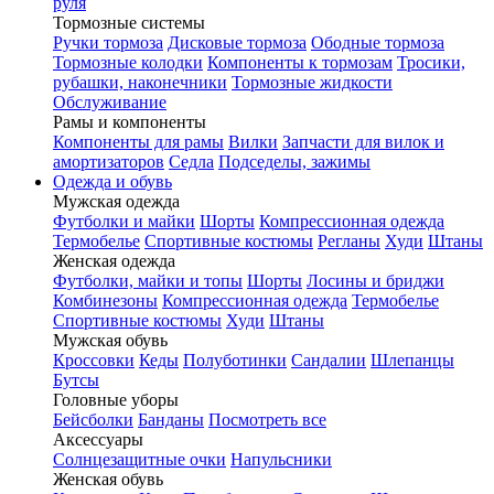
руля
Тормозные системы
Ручки тормоза
Дисковые тормоза
Ободные тормоза
Тормозные колодки
Компоненты к тормозам
Тросики,
рубашки, наконечники
Тормозные жидкости
Обслуживание
Рамы и компоненты
Компоненты для рамы
Вилки
Запчасти для вилок и
амортизаторов
Седла
Подседелы, зажимы
Одежда и обувь
Мужская одежда
Футболки и майки
Шорты
Компрессионная одежда
Термобелье
Спортивные костюмы
Регланы
Худи
Штаны
Женская одежда
Футболки, майки и топы
Шорты
Лосины и бриджи
Комбинезоны
Компрессионная одежда
Термобелье
Спортивные костюмы
Худи
Штаны
Мужская обувь
Кроссовки
Кеды
Полуботинки
Сандалии
Шлепанцы
Бутсы
Головные уборы
Бейсболки
Банданы
Посмотреть все
Аксессуары
Солнцезащитные очки
Напульсники
Женская обувь