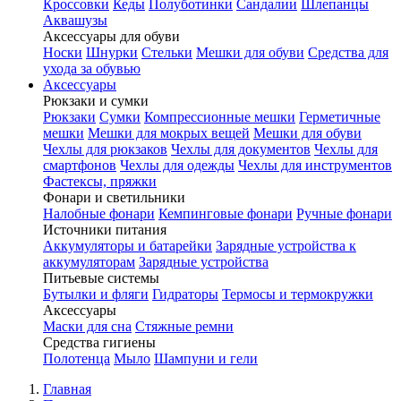
Кроссовки
Кеды
Полуботинки
Сандалии
Шлепанцы
Аквашузы
Аксессуары для обуви
Носки
Шнурки
Стельки
Мешки для обуви
Средства для
ухода за обувью
Аксессуары
Рюкзаки и сумки
Рюкзаки
Сумки
Компрессионные мешки
Герметичные
мешки
Мешки для мокрых вещей
Мешки для обуви
Чехлы для рюкзаков
Чехлы для документов
Чехлы для
смартфонов
Чехлы для одежды
Чехлы для инструментов
Фастексы, пряжки
Фонари и светильники
Налобные фонари
Кемпинговые фонари
Ручные фонари
Источники питания
Аккумуляторы и батарейки
Зарядные устройства к
аккумуляторам
Зарядные устройства
Питьевые системы
Бутылки и фляги
Гидраторы
Термосы и термокружки
Аксессуары
Маски для сна
Стяжные ремни
Средства гигиены
Полотенца
Мыло
Шампуни и гели
Главная