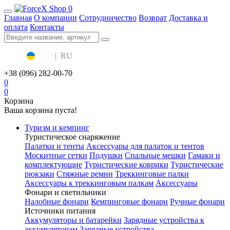
0
Главная
О компании
Сотрудничество
Возврат
Доставка и
оплата
Контакты
UA
|
RU
+38 (096) 282-00-70
0
0
Корзина
Ваша корзина пуста!
Туризм и кемпинг
Туристическое снаряжение
Палатки и тенты
Аксессуары для палаток и тентов
Москитные сетки
Подушки
Спальные мешки
Гамаки и
комплектующие
Туристические коврики
Туристические
рюкзаки
Стяжные ремни
Треккинговые палки
Аксессуары к треккинговым палкам
Аксессуары
Фонари и светильники
Налобные фонари
Кемпинговые фонари
Ручные фонари
Источники питания
Аккумуляторы и батарейки
Зарядные устройства к
аккумуляторам
Зарядные устройства