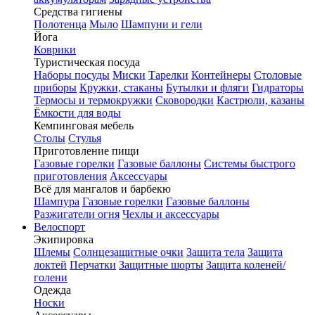
Средства гигиены
Полотенца
Мыло
Шампуни и гели
Йога
Коврики
Туристическая посуда
Наборы посуды
Миски
Тарелки
Контейнеры
Столовые
приборы
Кружки, стаканы
Бутылки и фляги
Гидраторы
Термосы и термокружки
Сковородки
Кастрюли, казаны
Ёмкости для воды
Кемпинговая мебель
Столы
Стулья
Приготовление пищи
Газовые горелки
Газовые баллоны
Системы быстрого
приготовления
Аксессуары
Всё для мангалов и барбекю
Шампура
Газовые горелки
Газовые баллоны
Разжигатели огня
Чехлы и аксессуары
Велоспорт
Экипировка
Шлемы
Солнцезащитные очки
Защита тела
Защита
локтей
Перчатки
Защитные шорты
Защита коленей/
голени
Одежда
Носки