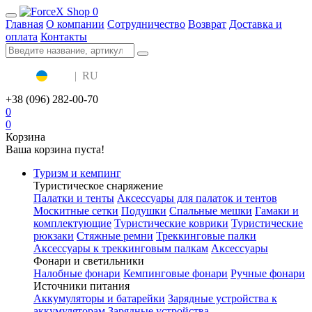
0
Главная
О компании
Сотрудничество
Возврат
Доставка и
оплата
Контакты
UA
|
RU
+38 (096) 282-00-70
0
0
Корзина
Ваша корзина пуста!
Туризм и кемпинг
Туристическое снаряжение
Палатки и тенты
Аксессуары для палаток и тентов
Москитные сетки
Подушки
Спальные мешки
Гамаки и
комплектующие
Туристические коврики
Туристические
рюкзаки
Стяжные ремни
Треккинговые палки
Аксессуары к треккинговым палкам
Аксессуары
Фонари и светильники
Налобные фонари
Кемпинговые фонари
Ручные фонари
Источники питания
Аккумуляторы и батарейки
Зарядные устройства к
аккумуляторам
Зарядные устройства