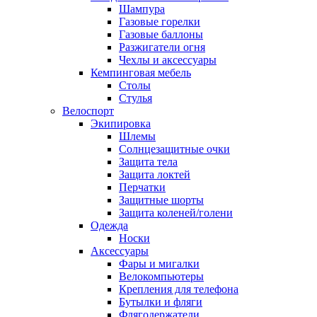
Шампура
Газовые горелки
Газовые баллоны
Разжигатели огня
Чехлы и аксессуары
Кемпинговая мебель
Столы
Стулья
Велоспорт
Экипировка
Шлемы
Солнцезащитные очки
Защита тела
Защита локтей
Перчатки
Защитные шорты
Защита коленей/голени
Одежда
Носки
Аксессуары
Фары и мигалки
Велокомпьютеры
Крепления для телефона
Бутылки и фляги
Флягодержатели