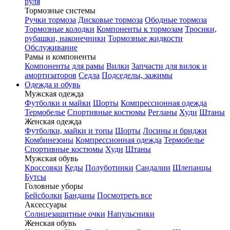
руля
Тормозные системы
Ручки тормоза
Дисковые тормоза
Ободные тормоза
Тормозные колодки
Компоненты к тормозам
Тросики,
рубашки, наконечники
Тормозные жидкости
Обслуживание
Рамы и компоненты
Компоненты для рамы
Вилки
Запчасти для вилок и
амортизаторов
Седла
Подседелы, зажимы
Одежда и обувь
Мужская одежда
Футболки и майки
Шорты
Компрессионная одежда
Термобелье
Спортивные костюмы
Регланы
Худи
Штаны
Женская одежда
Футболки, майки и топы
Шорты
Лосины и бриджи
Комбинезоны
Компрессионная одежда
Термобелье
Спортивные костюмы
Худи
Штаны
Мужская обувь
Кроссовки
Кеды
Полуботинки
Сандалии
Шлепанцы
Бутсы
Головные уборы
Бейсболки
Банданы
Посмотреть все
Аксессуары
Солнцезащитные очки
Напульсники
Женская обувь