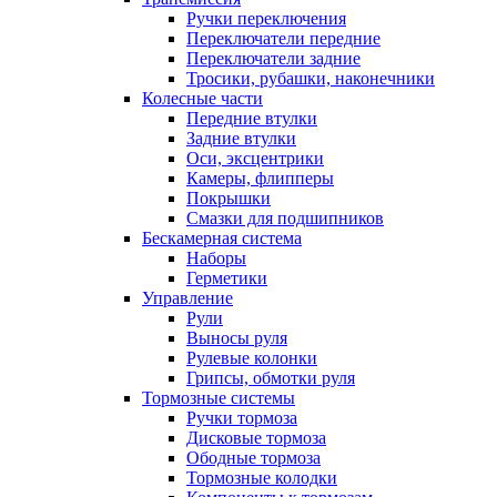
Ручки переключения
Переключатели передние
Переключатели задние
Тросики, рубашки, наконечники
Колесные части
Передние втулки
Задние втулки
Оси, эксцентрики
Камеры, флипперы
Покрышки
Смазки для подшипников
Бескамерная система
Наборы
Герметики
Управление
Рули
Выносы руля
Рулевые колонки
Грипсы, обмотки руля
Тормозные системы
Ручки тормоза
Дисковые тормоза
Ободные тормоза
Тормозные колодки