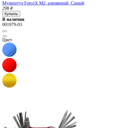
Мультитул ForceX M2, алюминий, Синий
298
₴
Купить
В наличии
001979-03
Цвет