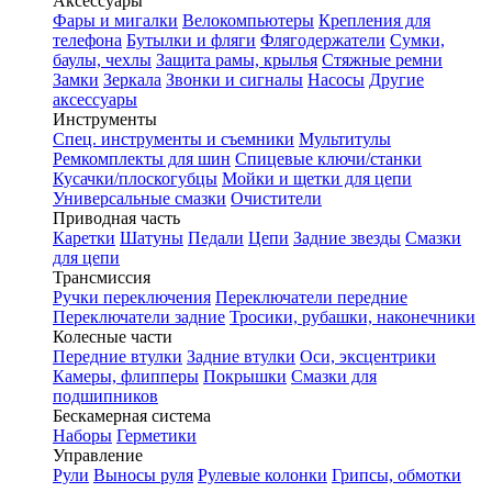
Аксессуары
Фары и мигалки
Велокомпьютеры
Крепления для
телефона
Бутылки и фляги
Флягодержатели
Сумки,
баулы, чехлы
Защита рамы, крылья
Стяжные ремни
Замки
Зеркала
Звонки и сигналы
Насосы
Другие
аксессуары
Инструменты
Спец. инструменты и съемники
Мультитулы
Ремкомплекты для шин
Спицевые ключи/станки
Кусачки/плоскогубцы
Мойки и щетки для цепи
Универсальные смазки
Очистители
Приводная часть
Каретки
Шатуны
Педали
Цепи
Задние звезды
Смазки
для цепи
Трансмиссия
Ручки переключения
Переключатели передние
Переключатели задние
Тросики, рубашки, наконечники
Колесные части
Передние втулки
Задние втулки
Оси, эксцентрики
Камеры, флипперы
Покрышки
Смазки для
подшипников
Бескамерная система
Наборы
Герметики
Управление
Рули
Выносы руля
Рулевые колонки
Грипсы, обмотки