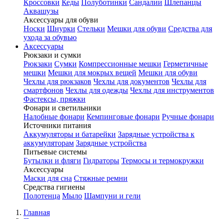
Кроссовки
Кеды
Полуботинки
Сандалии
Шлепанцы
Аквашузы
Аксессуары для обуви
Носки
Шнурки
Стельки
Мешки для обуви
Средства для
ухода за обувью
Аксессуары
Рюкзаки и сумки
Рюкзаки
Сумки
Компрессионные мешки
Герметичные
мешки
Мешки для мокрых вещей
Мешки для обуви
Чехлы для рюкзаков
Чехлы для документов
Чехлы для
смартфонов
Чехлы для одежды
Чехлы для инструментов
Фастексы, пряжки
Фонари и светильники
Налобные фонари
Кемпинговые фонари
Ручные фонари
Источники питания
Аккумуляторы и батарейки
Зарядные устройства к
аккумуляторам
Зарядные устройства
Питьевые системы
Бутылки и фляги
Гидраторы
Термосы и термокружки
Аксессуары
Маски для сна
Стяжные ремни
Средства гигиены
Полотенца
Мыло
Шампуни и гели
Главная