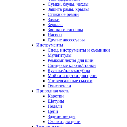
Сумки, баулы, чехлы
Защита рамы, крылья
Стяжные ремни
Замки
Зеркала
Звонки и сигналы
Насосы
Другие аксессуары
Инструменты
Спец. инструменты и съемники
Мультитулы
Ремкомплекты для шин
Спицевые ключи/станки
Кусачки/плоскогубцы
Мойки и щетки для цепи
Универсальные смазки
Очистители
Приводная часть
Каретки
Шатуны
Педали
Цепи
Задние звезды
Смазки для цепи
Трансмиссия