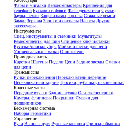
Аксессуары
Фары и мигалки
Велокомпьютеры
Крепления для
телефона
Бутылки и фляги
Флягодержатели
Сумки,
баулы, чехлы
Защита рамы, крылья
Стяжные ремни
Замки
Зеркала
Звонки и сигналы
Насосы
Другие
аксессуары
Инструменты
Спец. инструменты и съемники
Мультитулы
Ремкомплекты для шин
Спицевые ключи/станки
Кусачки/плоскогубцы
Мойки и щетки для цепи
Универсальные смазки
Очистители
Приводная часть
Каретки
Шатуны
Педали
Цепи
Задние звезды
Смазки
для цепи
Трансмиссия
Ручки переключения
Переключатели передние
Переключатели задние
Тросики, рубашки, наконечники
Колесные части
Передние втулки
Задние втулки
Оси, эксцентрики
Камеры, флипперы
Покрышки
Смазки для
подшипников
Бескамерная система
Наборы
Герметики
Управление
Рули
Выносы руля
Рулевые колонки
Грипсы, обмотки