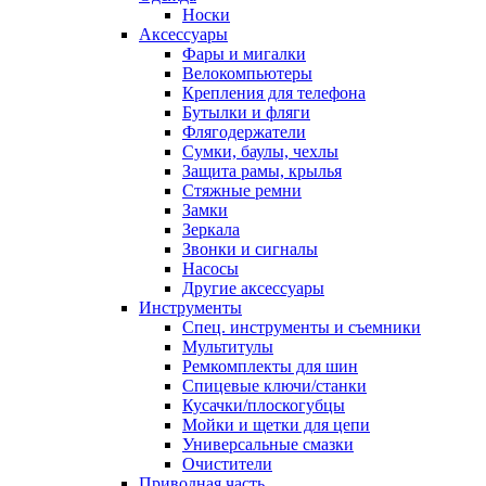
Носки
Аксессуары
Фары и мигалки
Велокомпьютеры
Крепления для телефона
Бутылки и фляги
Флягодержатели
Сумки, баулы, чехлы
Защита рамы, крылья
Стяжные ремни
Замки
Зеркала
Звонки и сигналы
Насосы
Другие аксессуары
Инструменты
Спец. инструменты и съемники
Мультитулы
Ремкомплекты для шин
Спицевые ключи/станки
Кусачки/плоскогубцы
Мойки и щетки для цепи
Универсальные смазки
Очистители
Приводная часть