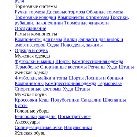
руля
Тормозные системы
Ручки тормоза
Дисковые тормоза
Ободные тормоза
Тормозные колодки
Компоненты к тормозам
Тросики,
рубашки, наконечники
Тормозные жидкости
Обслуживание
Рамы и компоненты
Компоненты для рамы
Вилки
Запчасти для вилок и
амортизаторов
Седла
Подседелы, зажимы
Одежда и обувь
Мужская одежда
Футболки и майки
Шорты
Компрессионная одежда
Термобелье
Спортивные костюмы
Регланы
Худи
Штаны
Женская одежда
Футболки, майки и топы
Шорты
Лосины и бриджи
Комбинезоны
Компрессионная одежда
Термобелье
Спортивные костюмы
Худи
Штаны
Мужская обувь
Кроссовки
Кеды
Полуботинки
Сандалии
Шлепанцы
Бутсы
Головные уборы
Бейсболки
Банданы
Посмотреть все
Аксессуары
Солнцезащитные очки
Напульсники
Женская обувь