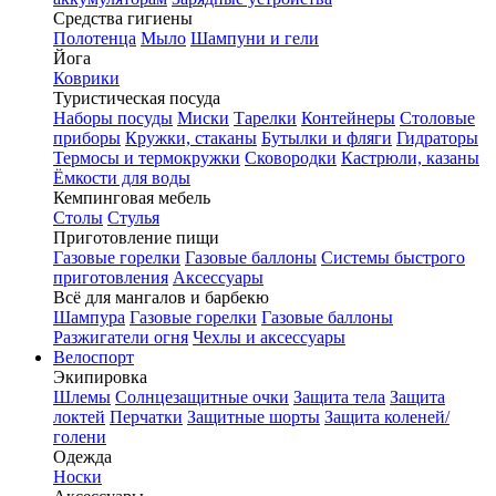
Средства гигиены
Полотенца
Мыло
Шампуни и гели
Йога
Коврики
Туристическая посуда
Наборы посуды
Миски
Тарелки
Контейнеры
Столовые
приборы
Кружки, стаканы
Бутылки и фляги
Гидраторы
Термосы и термокружки
Сковородки
Кастрюли, казаны
Ёмкости для воды
Кемпинговая мебель
Столы
Стулья
Приготовление пищи
Газовые горелки
Газовые баллоны
Системы быстрого
приготовления
Аксессуары
Всё для мангалов и барбекю
Шампура
Газовые горелки
Газовые баллоны
Разжигатели огня
Чехлы и аксессуары
Велоспорт
Экипировка
Шлемы
Солнцезащитные очки
Защита тела
Защита
локтей
Перчатки
Защитные шорты
Защита коленей/
голени
Одежда
Носки