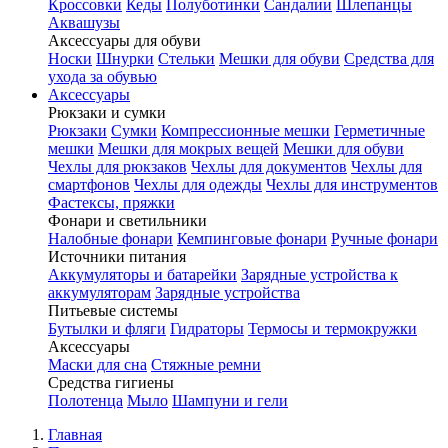
Кроссовки
Кеды
Полуботинки
Сандалии
Шлепанцы
Аквашузы
Аксессуары для обуви
Носки
Шнурки
Стельки
Мешки для обуви
Средства для
ухода за обувью
Аксессуары
Рюкзаки и сумки
Рюкзаки
Сумки
Компрессионные мешки
Герметичные
мешки
Мешки для мокрых вещей
Мешки для обуви
Чехлы для рюкзаков
Чехлы для документов
Чехлы для
смартфонов
Чехлы для одежды
Чехлы для инструментов
Фастексы, пряжки
Фонари и светильники
Налобные фонари
Кемпинговые фонари
Ручные фонари
Источники питания
Аккумуляторы и батарейки
Зарядные устройства к
аккумуляторам
Зарядные устройства
Питьевые системы
Бутылки и фляги
Гидраторы
Термосы и термокружки
Аксессуары
Маски для сна
Стяжные ремни
Средства гигиены
Полотенца
Мыло
Шампуни и гели
Главная