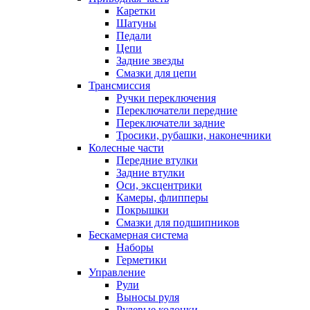
Каретки
Шатуны
Педали
Цепи
Задние звезды
Смазки для цепи
Трансмиссия
Ручки переключения
Переключатели передние
Переключатели задние
Тросики, рубашки, наконечники
Колесные части
Передние втулки
Задние втулки
Оси, эксцентрики
Камеры, флипперы
Покрышки
Смазки для подшипников
Бескамерная система
Наборы
Герметики
Управление
Рули
Выносы руля
Рулевые колонки