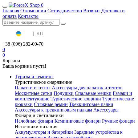
0
Главная
О компании
Сотрудничество
Возврат
Доставка и
оплата
Контакты
UA
|
RU
+38 (096) 282-00-70
0
0
Корзина
Ваша корзина пуста!
Туризм и кемпинг
Туристическое снаряжение
Палатки и тенты
Аксессуары для палаток и тентов
Москитные сетки
Подушки
Спальные мешки
Гамаки и
комплектующие
Туристические коврики
Туристические
рюкзаки
Стяжные ремни
Треккинговые палки
Аксессуары к треккинговым палкам
Аксессуары
Фонари и светильники
Налобные фонари
Кемпинговые фонари
Ручные фонари
Источники питания
Аккумуляторы и батарейки
Зарядные устройства к
аккумуляторам
Зарядные устройства