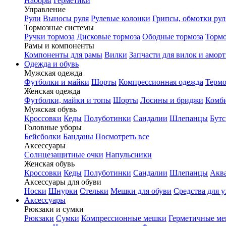
Наборы
Герметики
Управление
Рули
Выносы руля
Рулевые колонки
Грипсы, обмотки рул
Тормозные системы
Ручки тормоза
Дисковые тормоза
Ободные тормоза
Тормо
Рамы и компоненты
Компоненты для рамы
Вилки
Запчасти для вилок и амор
Одежда и обувь
Мужская одежда
Футболки и майки
Шорты
Компрессионная одежда
Термо
Женская одежда
Футболки, майки и топы
Шорты
Лосины и бриджи
Комб
Мужская обувь
Кроссовки
Кеды
Полуботинки
Сандалии
Шлепанцы
Бут
Головные уборы
Бейсболки
Банданы
Посмотреть все
Аксессуары
Солнцезащитные очки
Напульсники
Женская обувь
Кроссовки
Кеды
Полуботинки
Сандалии
Шлепанцы
Акв
Аксессуары для обуви
Носки
Шнурки
Стельки
Мешки для обуви
Средства для у
Аксессуары
Рюкзаки и сумки
Рюкзаки
Сумки
Компрессионные мешки
Герметичные м