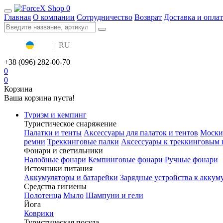
0
Главная
О компании
Сотрудничество
Возврат
Доставка и оплат
UA
|
RU
+38 (096) 282-00-70
0
0
Корзина
Ваша корзина пуста!
Туризм и кемпинг
Туристическое снаряжение
Палатки и тенты
Аксессуары для палаток и тентов
Моски
ремни
Треккинговые палки
Аксессуары к треккинговым 
Фонари и светильники
Налобные фонари
Кемпинговые фонари
Ручные фонари
Источники питания
Аккумуляторы и батарейки
Зарядные устройства к аккум
Средства гигиены
Полотенца
Мыло
Шампуни и гели
Йога
Коврики
Туристическая посуда