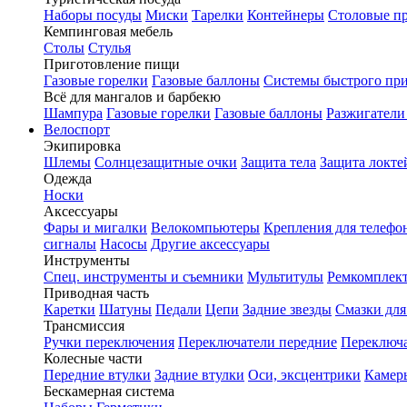
Наборы посуды
Миски
Тарелки
Контейнеры
Столовые п
Кемпинговая мебель
Столы
Стулья
Приготовление пищи
Газовые горелки
Газовые баллоны
Системы быстрого пр
Всё для мангалов и барбекю
Шампура
Газовые горелки
Газовые баллоны
Разжигатели
Велоспорт
Экипировка
Шлемы
Солнцезащитные очки
Защита тела
Защита локте
Одежда
Носки
Аксессуары
Фары и мигалки
Велокомпьютеры
Крепления для телефо
сигналы
Насосы
Другие аксессуары
Инструменты
Спец. инструменты и съемники
Мультитулы
Ремкомплек
Приводная часть
Каретки
Шатуны
Педали
Цепи
Задние звезды
Смазки для
Трансмиссия
Ручки переключения
Переключатели передние
Переключа
Колесные части
Передние втулки
Задние втулки
Оси, эксцентрики
Камер
Бескамерная система