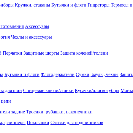
риборы
Кружки, стаканы
Бутылки и фляги
Гидраторы
Термосы и
иготовления
Аксессуары
 огня
Чехлы и аксессуары
й
Перчатки
Защитные шорты
Защита коленей/голени
на
Бутылки и фляги
Флягодержатели
Сумки, баулы, чехлы
Защит
ты для шин
Спицевые ключи/станки
Кусачки/плоскогубцы
Мойки
 цепи
тели задние
Тросики, рубашки, наконечники
ы, флипперы
Покрышки
Смазки для подшипников