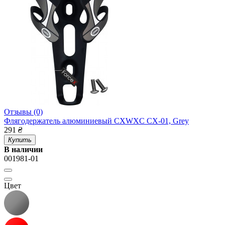
Отзывы (0)
Флягодержатель алюминиевый CXWXC CX-01, Grey
291
₴
Купить
В наличии
001981-01
Цвет