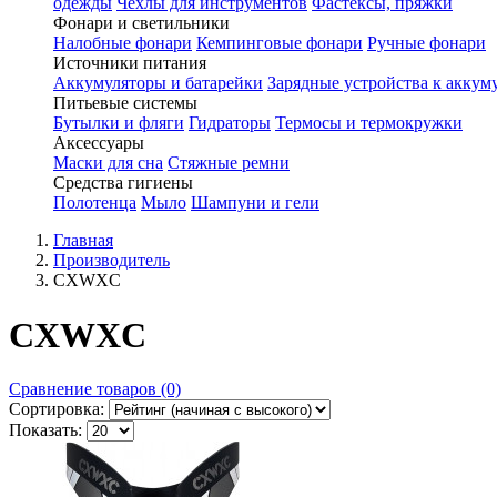
одежды
Чехлы для инструментов
Фастексы, пряжки
Фонари и светильники
Налобные фонари
Кемпинговые фонари
Ручные фонари
Источники питания
Аккумуляторы и батарейки
Зарядные устройства к аккум
Питьевые системы
Бутылки и фляги
Гидраторы
Термосы и термокружки
Аксессуары
Маски для сна
Стяжные ремни
Средства гигиены
Полотенца
Мыло
Шампуни и гели
Главная
Производитель
CXWXC
CXWXC
Сравнение товаров (0)
Сортировка:
Показать: