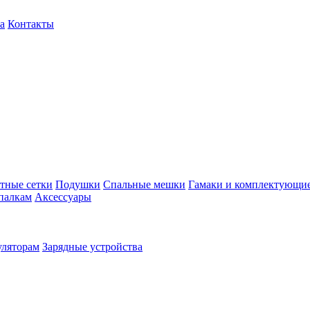
а
Контакты
тные сетки
Подушки
Спальные мешки
Гамаки и комплектующи
палкам
Аксессуары
уляторам
Зарядные устройства