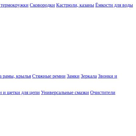
 термокружки
Сковородки
Кастрюли, казаны
Ёмкости для воды
а рамы, крылья
Стяжные ремни
Замки
Зеркала
Звонки и
 и щетки для цепи
Универсальные смазки
Очистители