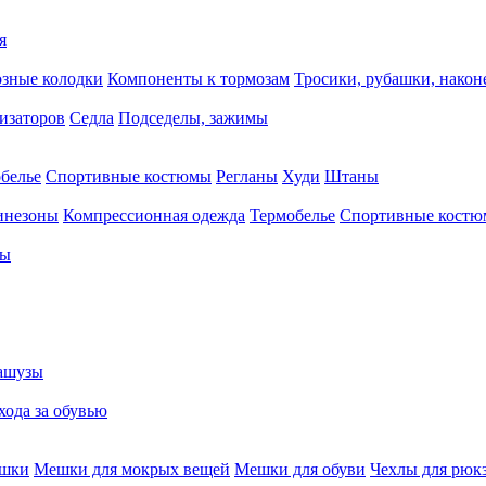
я
зные колодки
Компоненты к тормозам
Тросики, рубашки, нако
тизаторов
Седла
Подседелы, зажимы
белье
Спортивные костюмы
Регланы
Худи
Штаны
инезоны
Компрессионная одежда
Термобелье
Спортивные кост
сы
ашузы
хода за обувью
ешки
Мешки для мокрых вещей
Мешки для обуви
Чехлы для рюк