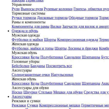
Наборы
Герметики
Управление
Рули
Выносы руля
Рулевые колонки
Грипсы, обмотки рул
Тормозные системы
Ручки тормоза
Дисковые тормоза
Ободные тормоза
Тормо
Рамы и компоненты
Компоненты для рамы
Вилки
Запчасти для вилок и амор
Одежда и обувь
Мужская одежда
Футболки и майки
Шорты
Компрессионная одежда
Термо
Женская одежда
Футболки, майки и топы
Шорты
Лосины и бриджи
Комб
Мужская обувь
Кроссовки
Кеды
Полуботинки
Сандалии
Шлепанцы
Бут
Головные уборы
Бейсболки
Банданы
Посмотреть все
Аксессуары
Солнцезащитные очки
Напульсники
Женская обувь
Кроссовки
Кеды
Полуботинки
Сандалии
Шлепанцы
Акв
Аксессуары для обуви
Носки
Шнурки
Стельки
Мешки для обуви
Средства для у
Аксессуары
Рюкзаки и сумки
Рюкзаки
Сумки
Компрессионные мешки
Герметичные м