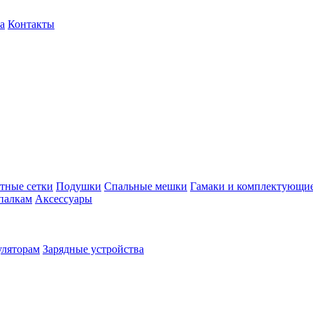
а
Контакты
тные сетки
Подушки
Спальные мешки
Гамаки и комплектующи
палкам
Аксессуары
уляторам
Зарядные устройства