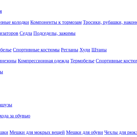
я
зные колодки
Компоненты к тормозам
Тросики, рубашки, нако
тизаторов
Седла
Подседелы, зажимы
белье
Спортивные костюмы
Регланы
Худи
Штаны
инезоны
Компрессионная одежда
Термобелье
Спортивные кост
сы
ашузы
хода за обувью
ешки
Мешки для мокрых вещей
Мешки для обуви
Чехлы для рюк