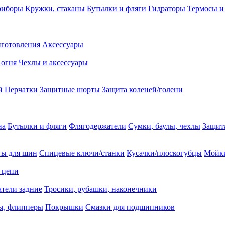
риборы
Кружки, стаканы
Бутылки и фляги
Гидраторы
Термосы и
иготовления
Аксессуары
 огня
Чехлы и аксессуары
й
Перчатки
Защитные шорты
Защита коленей/голени
на
Бутылки и фляги
Флягодержатели
Сумки, баулы, чехлы
Защит
ты для шин
Спицевые ключи/станки
Кусачки/плоскогубцы
Мойки
 цепи
тели задние
Тросики, рубашки, наконечники
ы, флипперы
Покрышки
Смазки для подшипников