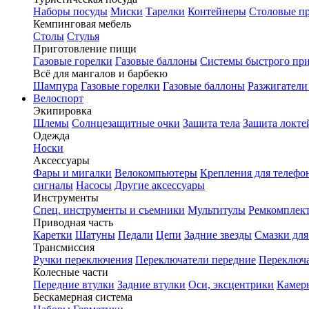
Наборы посуды
Миски
Тарелки
Контейнеры
Столовые п
Кемпинговая мебель
Столы
Стулья
Приготовление пищи
Газовые горелки
Газовые баллоны
Системы быстрого пр
Всё для мангалов и барбекю
Шампура
Газовые горелки
Газовые баллоны
Разжигатели
Велоспорт
Экипировка
Шлемы
Солнцезащитные очки
Защита тела
Защита локте
Одежда
Носки
Аксессуары
Фары и мигалки
Велокомпьютеры
Крепления для телефо
сигналы
Насосы
Другие аксессуары
Инструменты
Спец. инструменты и съемники
Мультитулы
Ремкомплек
Приводная часть
Каретки
Шатуны
Педали
Цепи
Задние звезды
Смазки для
Трансмиссия
Ручки переключения
Переключатели передние
Переключа
Колесные части
Передние втулки
Задние втулки
Оси, эксцентрики
Камер
Бескамерная система