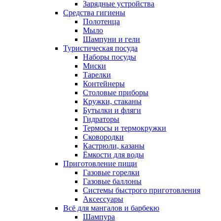
Зарядные устройства
Средства гигиены
Полотенца
Мыло
Шампуни и гели
Туристическая посуда
Наборы посуды
Миски
Тарелки
Контейнеры
Столовые приборы
Кружки, стаканы
Бутылки и фляги
Гидраторы
Термосы и термокружки
Сковородки
Кастрюли, казаны
Ёмкости для воды
Приготовление пищи
Газовые горелки
Газовые баллоны
Системы быстрого приготовления
Аксессуары
Всё для мангалов и барбекю
Шампура