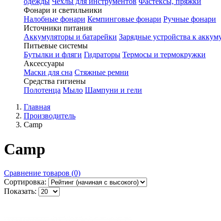
одежды
Чехлы для инструментов
Фастексы, пряжки
Фонари и светильники
Налобные фонари
Кемпинговые фонари
Ручные фонари
Источники питания
Аккумуляторы и батарейки
Зарядные устройства к аккум
Питьевые системы
Бутылки и фляги
Гидраторы
Термосы и термокружки
Аксессуары
Маски для сна
Стяжные ремни
Средства гигиены
Полотенца
Мыло
Шампуни и гели
Главная
Производитель
Camp
Camp
Сравнение товаров (0)
Сортировка:
Показать: