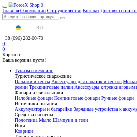
0
Главная
О компании
Сотрудничество
Возврат
Доставка и оплат
UA
|
RU
+38 (096) 282-00-70
0
0
Корзина
Ваша корзина пуста!
Туризм и кемпинг
Туристическое снаряжение
Палатки и тенты
Аксессуары для палаток и тентов
Моски
ремни
Треккинговые палки
Аксессуары к треккинговым 
Фонари и светильники
Налобные фонари
Кемпинговые фонари
Ручные фонари
Источники питания
Аккумуляторы и батарейки
Зарядные устройства к аккум
Средства гигиены
Полотенца
Мыло
Шампуни и гели
Йога
Коврики
Туристическая посуда