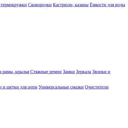
 термокружки
Сковородки
Кастрюли, казаны
Ёмкости для воды
а рамы, крылья
Стяжные ремни
Замки
Зеркала
Звонки и
 и щетки для цепи
Универсальные смазки
Очистители