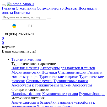
0
Главная
О компании
Сотрудничество
Возврат
Доставка и
оплата
Контакты
UA
|
RU
+38 (096) 282-00-70
0
0
Корзина
Ваша корзина пуста!
Туризм и кемпинг
Туристическое снаряжение
Палатки и тенты
Аксессуары для палаток и тентов
Москитные сетки
Подушки
Спальные мешки
Гамаки и
комплектующие
Туристические коврики
Туристические
рюкзаки
Стяжные ремни
Треккинговые палки
Аксессуары к треккинговым палкам
Аксессуары
Фонари и светильники
Налобные фонари
Кемпинговые фонари
Ручные фонари
Источники питания
Аккумуляторы и батарейки
Зарядные устройства к
аккумуляторам
Зарядные устройства