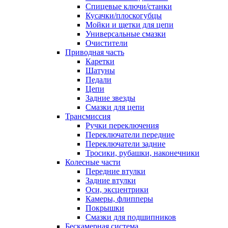
Спицевые ключи/станки
Кусачки/плоскогубцы
Мойки и щетки для цепи
Универсальные смазки
Очистители
Приводная часть
Каретки
Шатуны
Педали
Цепи
Задние звезды
Смазки для цепи
Трансмиссия
Ручки переключения
Переключатели передние
Переключатели задние
Тросики, рубашки, наконечники
Колесные части
Передние втулки
Задние втулки
Оси, эксцентрики
Камеры, флипперы
Покрышки
Смазки для подшипников
Бескамерная система