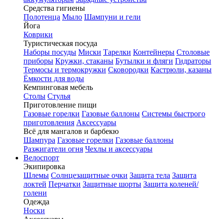
Средства гигиены
Полотенца
Мыло
Шампуни и гели
Йога
Коврики
Туристическая посуда
Наборы посуды
Миски
Тарелки
Контейнеры
Столовые
приборы
Кружки, стаканы
Бутылки и фляги
Гидраторы
Термосы и термокружки
Сковородки
Кастрюли, казаны
Ёмкости для воды
Кемпинговая мебель
Столы
Стулья
Приготовление пищи
Газовые горелки
Газовые баллоны
Системы быстрого
приготовления
Аксессуары
Всё для мангалов и барбекю
Шампура
Газовые горелки
Газовые баллоны
Разжигатели огня
Чехлы и аксессуары
Велоспорт
Экипировка
Шлемы
Солнцезащитные очки
Защита тела
Защита
локтей
Перчатки
Защитные шорты
Защита коленей/
голени
Одежда
Носки