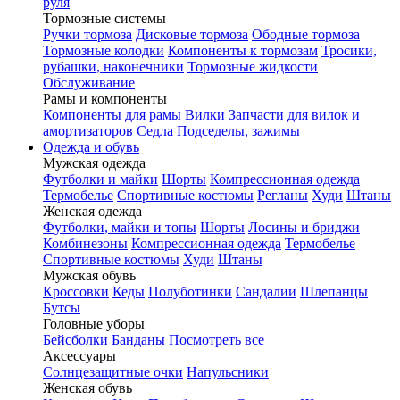
руля
Тормозные системы
Ручки тормоза
Дисковые тормоза
Ободные тормоза
Тормозные колодки
Компоненты к тормозам
Тросики,
рубашки, наконечники
Тормозные жидкости
Обслуживание
Рамы и компоненты
Компоненты для рамы
Вилки
Запчасти для вилок и
амортизаторов
Седла
Подседелы, зажимы
Одежда и обувь
Мужская одежда
Футболки и майки
Шорты
Компрессионная одежда
Термобелье
Спортивные костюмы
Регланы
Худи
Штаны
Женская одежда
Футболки, майки и топы
Шорты
Лосины и бриджи
Комбинезоны
Компрессионная одежда
Термобелье
Спортивные костюмы
Худи
Штаны
Мужская обувь
Кроссовки
Кеды
Полуботинки
Сандалии
Шлепанцы
Бутсы
Головные уборы
Бейсболки
Банданы
Посмотреть все
Аксессуары
Солнцезащитные очки
Напульсники
Женская обувь