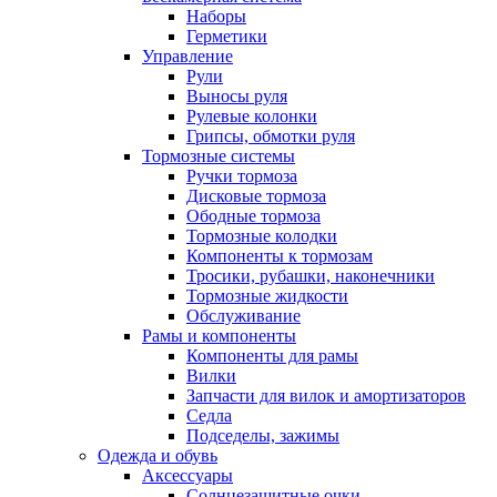
Наборы
Герметики
Управление
Рули
Выносы руля
Рулевые колонки
Грипсы, обмотки руля
Тормозные системы
Ручки тормоза
Дисковые тормоза
Ободные тормоза
Тормозные колодки
Компоненты к тормозам
Тросики, рубашки, наконечники
Тормозные жидкости
Обслуживание
Рамы и компоненты
Компоненты для рамы
Вилки
Запчасти для вилок и амортизаторов
Седла
Подседелы, зажимы
Одежда и обувь
Аксессуары
Солнцезащитные очки