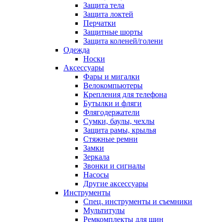
Защита тела
Защита локтей
Перчатки
Защитные шорты
Защита коленей/голени
Одежда
Носки
Аксессуары
Фары и мигалки
Велокомпьютеры
Крепления для телефона
Бутылки и фляги
Флягодержатели
Сумки, баулы, чехлы
Защита рамы, крылья
Стяжные ремни
Замки
Зеркала
Звонки и сигналы
Насосы
Другие аксессуары
Инструменты
Спец. инструменты и съемники
Мультитулы
Ремкомплекты для шин