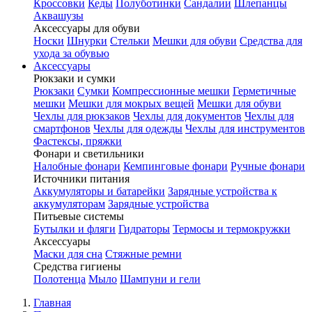
Кроссовки
Кеды
Полуботинки
Сандалии
Шлепанцы
Аквашузы
Аксессуары для обуви
Носки
Шнурки
Стельки
Мешки для обуви
Средства для
ухода за обувью
Аксессуары
Рюкзаки и сумки
Рюкзаки
Сумки
Компрессионные мешки
Герметичные
мешки
Мешки для мокрых вещей
Мешки для обуви
Чехлы для рюкзаков
Чехлы для документов
Чехлы для
смартфонов
Чехлы для одежды
Чехлы для инструментов
Фастексы, пряжки
Фонари и светильники
Налобные фонари
Кемпинговые фонари
Ручные фонари
Источники питания
Аккумуляторы и батарейки
Зарядные устройства к
аккумуляторам
Зарядные устройства
Питьевые системы
Бутылки и фляги
Гидраторы
Термосы и термокружки
Аксессуары
Маски для сна
Стяжные ремни
Средства гигиены
Полотенца
Мыло
Шампуни и гели
Главная