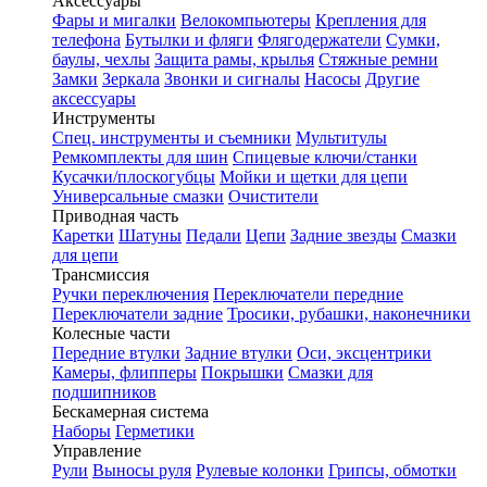
Аксессуары
Фары и мигалки
Велокомпьютеры
Крепления для
телефона
Бутылки и фляги
Флягодержатели
Сумки,
баулы, чехлы
Защита рамы, крылья
Стяжные ремни
Замки
Зеркала
Звонки и сигналы
Насосы
Другие
аксессуары
Инструменты
Спец. инструменты и съемники
Мультитулы
Ремкомплекты для шин
Спицевые ключи/станки
Кусачки/плоскогубцы
Мойки и щетки для цепи
Универсальные смазки
Очистители
Приводная часть
Каретки
Шатуны
Педали
Цепи
Задние звезды
Смазки
для цепи
Трансмиссия
Ручки переключения
Переключатели передние
Переключатели задние
Тросики, рубашки, наконечники
Колесные части
Передние втулки
Задние втулки
Оси, эксцентрики
Камеры, флипперы
Покрышки
Смазки для
подшипников
Бескамерная система
Наборы
Герметики
Управление
Рули
Выносы руля
Рулевые колонки
Грипсы, обмотки