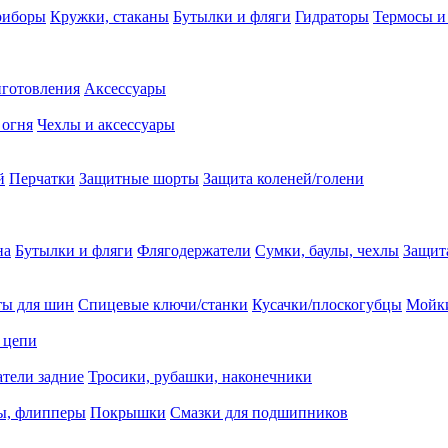
риборы
Кружки, стаканы
Бутылки и фляги
Гидраторы
Термосы и
иготовления
Аксессуары
 огня
Чехлы и аксессуары
й
Перчатки
Защитные шорты
Защита коленей/голени
на
Бутылки и фляги
Флягодержатели
Сумки, баулы, чехлы
Защит
ты для шин
Спицевые ключи/станки
Кусачки/плоскогубцы
Мойки
 цепи
тели задние
Тросики, рубашки, наконечники
ы, флипперы
Покрышки
Смазки для подшипников