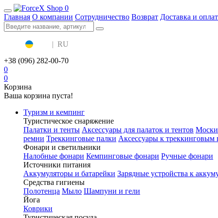
0
Главная
О компании
Сотрудничество
Возврат
Доставка и оплат
UA
|
RU
+38 (096) 282-00-70
0
0
Корзина
Ваша корзина пуста!
Туризм и кемпинг
Туристическое снаряжение
Палатки и тенты
Аксессуары для палаток и тентов
Моски
ремни
Треккинговые палки
Аксессуары к треккинговым 
Фонари и светильники
Налобные фонари
Кемпинговые фонари
Ручные фонари
Источники питания
Аккумуляторы и батарейки
Зарядные устройства к аккум
Средства гигиены
Полотенца
Мыло
Шампуни и гели
Йога
Коврики
Туристическая посуда