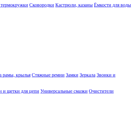
 термокружки
Сковородки
Кастрюли, казаны
Ёмкости для воды
а рамы, крылья
Стяжные ремни
Замки
Зеркала
Звонки и
 и щетки для цепи
Универсальные смазки
Очистители