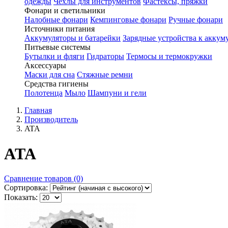
одежды
Чехлы для инструментов
Фастексы, пряжки
Фонари и светильники
Налобные фонари
Кемпинговые фонари
Ручные фонари
Источники питания
Аккумуляторы и батарейки
Зарядные устройства к аккум
Питьевые системы
Бутылки и фляги
Гидраторы
Термосы и термокружки
Аксессуары
Маски для сна
Стяжные ремни
Средства гигиены
Полотенца
Мыло
Шампуни и гели
Главная
Производитель
ATA
ATA
Сравнение товаров (0)
Сортировка:
Показать: