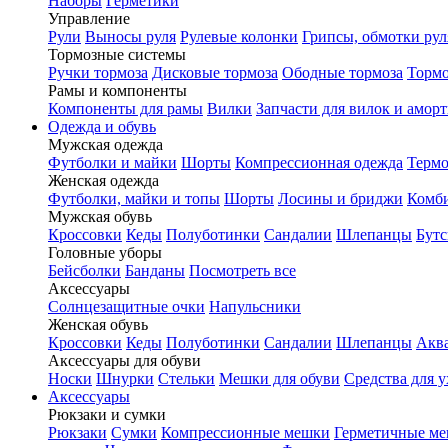
Наборы
Герметики
Управление
Рули
Выносы руля
Рулевые колонки
Грипсы, обмотки рул
Тормозные системы
Ручки тормоза
Дисковые тормоза
Ободные тормоза
Тормо
Рамы и компоненты
Компоненты для рамы
Вилки
Запчасти для вилок и амор
Одежда и обувь
Мужская одежда
Футболки и майки
Шорты
Компрессионная одежда
Термо
Женская одежда
Футболки, майки и топы
Шорты
Лосины и бриджи
Комб
Мужская обувь
Кроссовки
Кеды
Полуботинки
Сандалии
Шлепанцы
Бут
Головные уборы
Бейсболки
Банданы
Посмотреть все
Аксессуары
Солнцезащитные очки
Напульсники
Женская обувь
Кроссовки
Кеды
Полуботинки
Сандалии
Шлепанцы
Акв
Аксессуары для обуви
Носки
Шнурки
Стельки
Мешки для обуви
Средства для у
Аксессуары
Рюкзаки и сумки
Рюкзаки
Сумки
Компрессионные мешки
Герметичные м