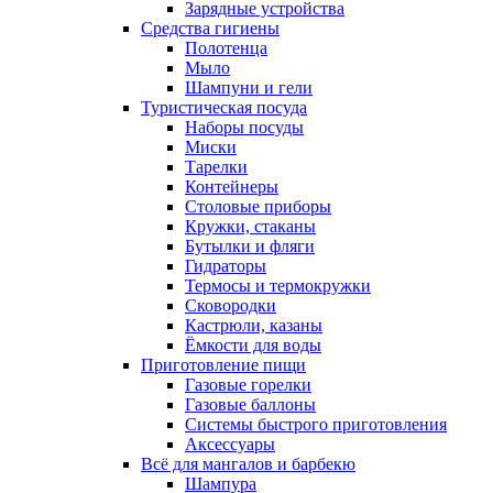
Зарядные устройства
Средства гигиены
Полотенца
Мыло
Шампуни и гели
Туристическая посуда
Наборы посуды
Миски
Тарелки
Контейнеры
Столовые приборы
Кружки, стаканы
Бутылки и фляги
Гидраторы
Термосы и термокружки
Сковородки
Кастрюли, казаны
Ёмкости для воды
Приготовление пищи
Газовые горелки
Газовые баллоны
Системы быстрого приготовления
Аксессуары
Всё для мангалов и барбекю
Шампура