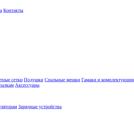
а
Контакты
тные сетки
Подушки
Спальные мешки
Гамаки и комплектующи
палкам
Аксессуары
уляторам
Зарядные устройства