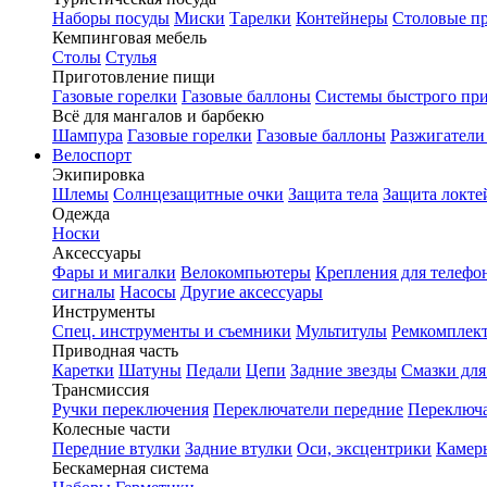
Наборы посуды
Миски
Тарелки
Контейнеры
Столовые п
Кемпинговая мебель
Столы
Стулья
Приготовление пищи
Газовые горелки
Газовые баллоны
Системы быстрого пр
Всё для мангалов и барбекю
Шампура
Газовые горелки
Газовые баллоны
Разжигатели
Велоспорт
Экипировка
Шлемы
Солнцезащитные очки
Защита тела
Защита локте
Одежда
Носки
Аксессуары
Фары и мигалки
Велокомпьютеры
Крепления для телефо
сигналы
Насосы
Другие аксессуары
Инструменты
Спец. инструменты и съемники
Мультитулы
Ремкомплек
Приводная часть
Каретки
Шатуны
Педали
Цепи
Задние звезды
Смазки для
Трансмиссия
Ручки переключения
Переключатели передние
Переключа
Колесные части
Передние втулки
Задние втулки
Оси, эксцентрики
Камер
Бескамерная система