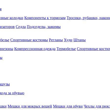
я
зные колодки
Компоненты к тормозам
Тросики, рубашки, нако
тизаторов
Седла
Подседелы, зажимы
белье
Спортивные костюмы
Регланы
Худи
Штаны
инезоны
Компрессионная одежда
Термобелье
Спортивные кост
сы
ашузы
хода за обувью
ешки
Мешки для мокрых вещей
Мешки для обуви
Чехлы для рюк