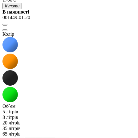
Купити
В наявності
001449-01-20
Колір
Об`єм
5 літрів
8 літрів
20 літрів
35 літрів
65 літрів