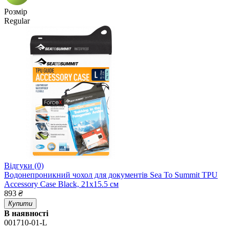
Розмір
Regular
Відгуки (0)
Водонепроникний чохол для документів Sea To Summit TPU
Accessory Case Black, 21x15.5 см
893
₴
Купити
В наявності
001710-01-L