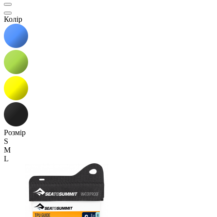
Колір
Розмір
S
M
L