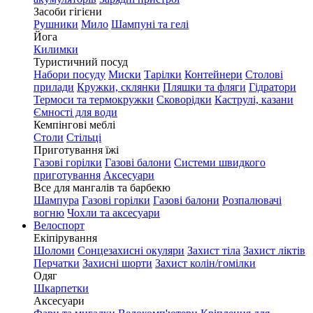
Засоби гігієни
Рушники
Мило
Шампуні та гелі
Йога
Килимки
Туристичний посуд
Набори посуду
Миски
Тарілки
Контейнери
Столові
прилади
Кружки, склянки
Пляшки та фляги
Гідратори
Термоси та термокружки
Сковорідки
Каструлі, казани
Ємності для води
Кемпінгові меблі
Столи
Стільці
Приготування їжі
Газові горілки
Газові балони
Системи швидкого
приготування
Аксесуари
Все для мангалів та барбекю
Шампура
Газові горілки
Газові балони
Розпалювачі
вогню
Чохли та аксесуари
Велоспорт
Екіпірування
Шоломи
Сонцезахисні окуляри
Захист тіла
Захист ліктів
Перчатки
Захисні шорти
Захист колін/гомілки
Одяг
Шкарпетки
Аксесуари