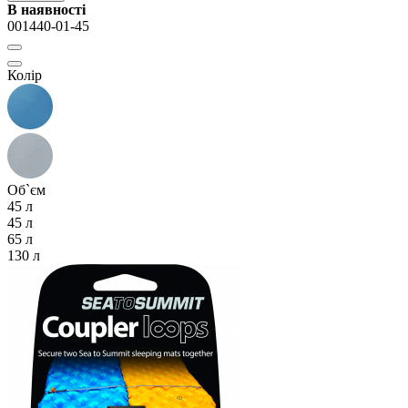
В наявності
001440-01-45
Колір
Об`єм
45 л
45 л
65 л
130 л