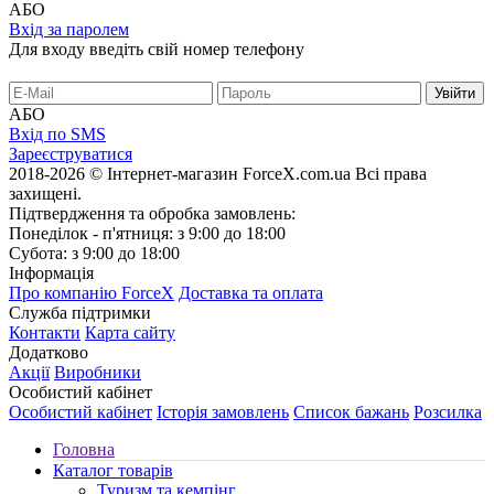
АБО
Вхід за паролем
Для входу введіть свій номер телефону
АБО
Вхід по SMS
Зареєструватися
2018-2026 © Інтернет-магазин ForceX.com.ua
Всі права
захищені.
Підтвердження та обробка замовлень:
Понеділок - п'ятниця: з 9:00 до 18:00
Субота: з 9:00 до 18:00
Інформація
Про компанію ForceX
Доставка та оплата
Служба підтримки
Контакти
Карта сайту
Додатково
Акції
Виробники
Особистий кабінет
Особистий кабінет
Історія замовлень
Список бажань
Розсилка
Головна
Каталог товарів
Туризм та кемпінг