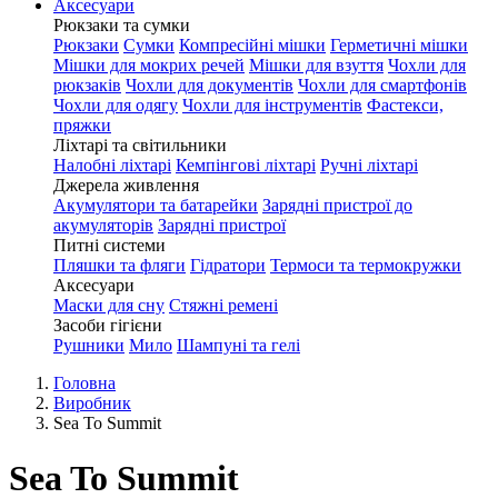
Аксесуари
Рюкзаки та сумки
Рюкзаки
Сумки
Компресійні мішки
Герметичні мішки
Мішки для мокрих речей
Мішки для взуття
Чохли для
рюкзаків
Чохли для документів
Чохли для смартфонів
Чохли для одягу
Чохли для інструментів
Фастекси,
пряжки
Ліхтарі та світильники
Налобні ліхтарі
Кемпінгові ліхтарі
Ручні ліхтарі
Джерела живлення
Акумулятори та батарейки
Зарядні пристрої до
акумуляторів
Зарядні пристрої
Питні системи
Пляшки та фляги
Гідратори
Термоси та термокружки
Аксесуари
Маски для сну
Стяжні ремені
Засоби гігієни
Рушники
Мило
Шампуні та гелі
Головна
Виробник
Sea To Summit
Sea To Summit