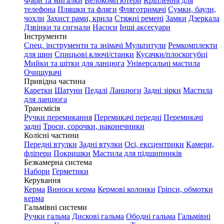
Фари та мигалки
Велокомп'ютери
Кріплення для
телефона
Пляшки та фляги
Фляготримачі
Сумки, баули,
чохли
Захист рами, крила
Стяжні ремені
Замки
Дзеркала
Дзвінки та сигнали
Насоси
Інші аксесуари
Інструменти
Спец. інструменти та знімачі
Мультитули
Ремкомплекти
для шин
Спицьові ключі/станки
Кусачки/плоскогубці
Мийки та щітки для ланцюга
Універсальні мастила
Очищувачі
Привідна частина
Каретки
Шатуни
Педалі
Ланцюги
Задні зірки
Мастила
для ланцюга
Трансмісія
Ручки перемикання
Перемикачі передні
Перемикачі
задні
Троси, сорочки, наконечники
Колісні частини
Передні втулки
Задні втулки
Осі, ексцентрики
Камери,
фліпери
Покришки
Мастила для підшипників
Безкамерна система
Набори
Герметики
Керування
Керма
Виноси керма
Кермові колонки
Гріпси, обмотки
керма
Гальмівні системи
Ручки гальма
Дискові гальма
Ободні гальма
Гальмівні