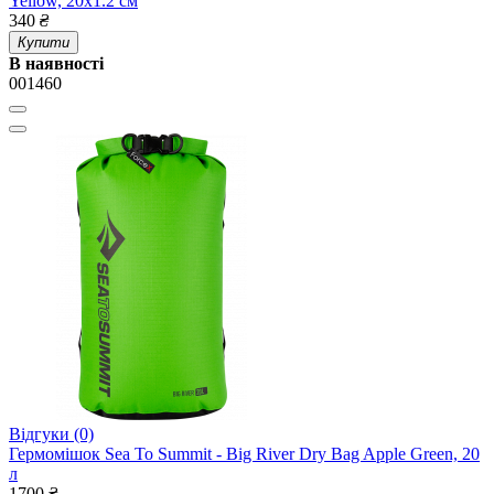
Yellow, 20х1.2 см
340
₴
Купити
В наявності
001460
Відгуки (0)
Гермомішок Sea To Summit - Big River Dry Bag Apple Green, 20
л
1700
₴