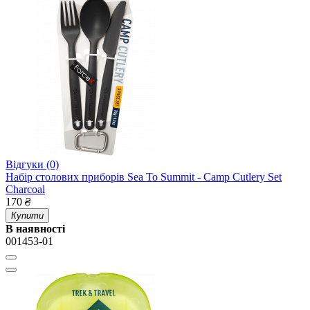
Відгуки (0)
Набір столових приборів Sea To Summit - Camp Cutlery Set
Charcoal
170
₴
Купити
В наявності
001453-01