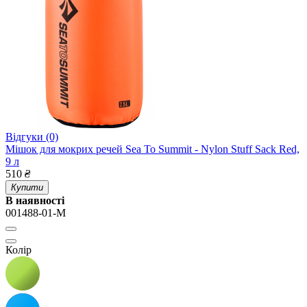
Відгуки (0)
Мішок для мокрих речей Sea To Summit - Nylon Stuff Sack Red,
9 л
510
₴
Купити
В наявності
001488-01-M
Колір