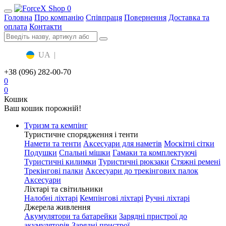
0
Головна
Про компанію
Співпраця
Повернення
Доставка та
оплата
Контакти
UA
|
RU
+38 (096) 282-00-70
0
0
Кошик
Ваш кошик порожній!
Туризм та кемпінг
Туристичне спорядження і тенти
Намети та тенти
Аксесуари для наметів
Москітні сітки
Подушки
Спальні мішки
Гамаки та комплектуючі
Туристичні килимки
Туристичні рюкзаки
Стяжні ремені
Трекінгові палки
Аксесуари до трекінгових палок
Аксесуари
Ліхтарі та світильники
Налобні ліхтарі
Кемпінгові ліхтарі
Ручні ліхтарі
Джерела живлення
Акумулятори та батарейки
Зарядні пристрої до
акумуляторів
Зарядні пристрої