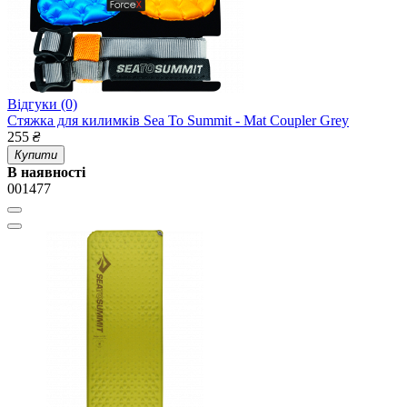
Відгуки (0)
Стяжка для килимків Sea To Summit - Mat Coupler Grey
255
₴
Купити
В наявності
001477