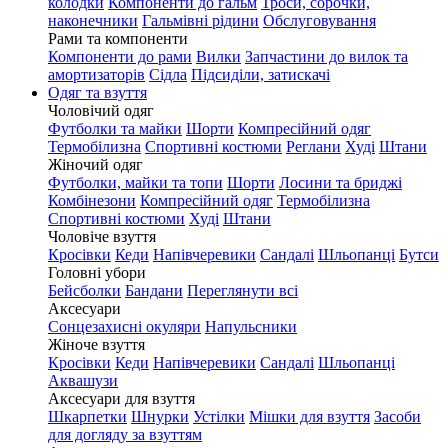
колодки
Компоненти до гальм
Троси, сорочки,
наконечники
Гальмівні рідини
Обслуговування
Рами та компоненти
Компоненти до рами
Вилки
Запчастини до вилок та
амортизаторів
Сідла
Підсиділи, затискачі
Одяг та взуття
Чоловічий одяг
Футболки та майки
Шорти
Компресійний одяг
Термобілизна
Спортивні костюми
Реглани
Худі
Штани
Жіночий одяг
Футболки, майки та топи
Шорти
Лосини та бриджі
Комбінезони
Компресійний одяг
Термобілизна
Спортивні костюми
Худі
Штани
Чоловіче взуття
Кросівки
Кеди
Напівчеревики
Сандалі
Шльопанці
Бутси
Головні убори
Бейсболки
Бандани
Переглянути всі
Аксесуари
Сонцезахисні окуляри
Напульсники
Жіноче взуття
Кросівки
Кеди
Напівчеревики
Сандалі
Шльопанці
Аквашузи
Аксесуари для взуття
Шкарпетки
Шнурки
Устілки
Мішки для взуття
Засоби
для догляду за взуттям