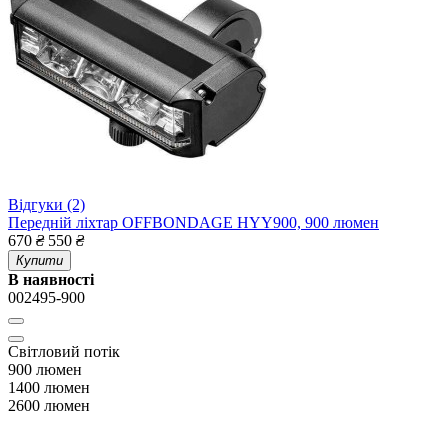
Відгуки (2)
Передній ліхтар OFFBONDAGE HYY900, 900 люмен
670
₴
550
₴
Купити
В наявності
002495-900
Світловий потік
900 люмен
1400 люмен
2600 люмен