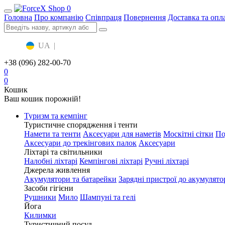
0
Головна
Про компанію
Співпраця
Повернення
Доставка та опл
UA
|
RU
+38 (096) 282-00-70
0
0
Кошик
Ваш кошик порожній!
Туризм та кемпінг
Туристичне спорядження і тенти
Намети та тенти
Аксесуари для наметів
Москітні сітки
По
Аксесуари до трекінгових палок
Аксесуари
Ліхтарі та світильники
Налобні ліхтарі
Кемпінгові ліхтарі
Ручні ліхтарі
Джерела живлення
Акумулятори та батарейки
Зарядні пристрої до акумулято
Засоби гігієни
Рушники
Мило
Шампуні та гелі
Йога
Килимки
Туристичний посуд