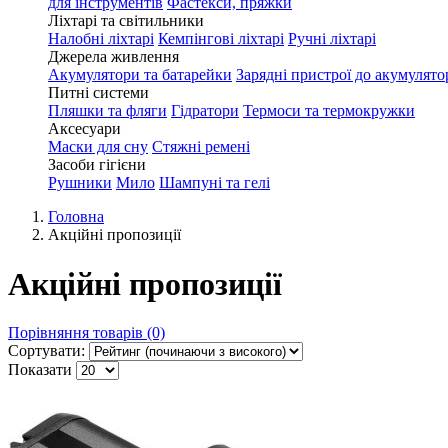
для інструментів
Фастекси, пряжки
Ліхтарі та світильники
Налобні ліхтарі
Кемпінгові ліхтарі
Ручні ліхтарі
Джерела живлення
Акумулятори та батарейки
Зарядні пристрої до акумулято
Питні системи
Пляшки та фляги
Гідратори
Термоси та термокружки
Аксесуари
Маски для сну
Стяжні ремені
Засоби гігієни
Рушники
Мило
Шампуні та гелі
Головна
Акційні пропозиції
Акційні пропозиції
Порівняння товарів (0)
Сортувати:
Показати