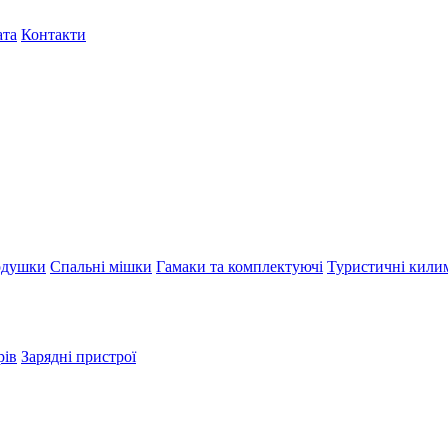
ата
Контакти
душки
Спальні мішки
Гамаки та комплектуючі
Туристичні кили
рів
Зарядні пристрої