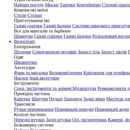
Набори посуду
Миски
Тарілки
Контейнери
Столові прил
Кемпінгові меблі
Столи
Стільці
Приготування їжі
Газові горілки
Газові балони
Системи швидкого приготу
Все для мангалів та барбекю
Шампура
Газові горілки
Газові балони
Розпалювачі вогн
Велоспорт
Екіпірування
Шоломи
Сонцезахисні окуляри
Захист тіла
Захист ліктів
Одяг
Шкарпетки
Аксесуари
Фари та мигалки
Велокомп'ютери
Кріплення для телефон
Насоси
Інші аксесуари
Інструменти
Спец. інструменти та знімачі
Мультитули
Ремкомплекти д
Привідна частина
Каретки
Шатуни
Педалі
Ланцюги
Задні зірки
Мастила дл
Трансмісія
Ручки перемикання
Перемикачі передні
Перемикачі задні
Колісні частини
Передні втулки
Задні втулки
Осі, ексцентрики
Камери, ф
Безкамерна система