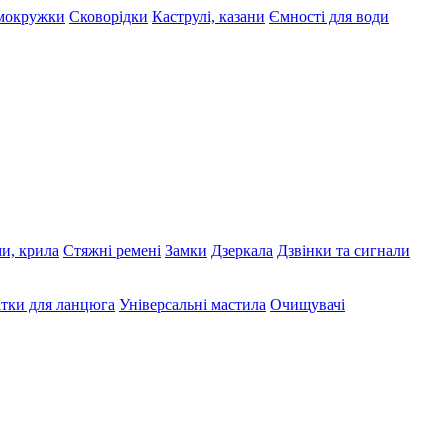
рмокружки
Сковорідки
Каструлі, казани
Ємності для води
ми, крила
Стяжні ремені
Замки
Дзеркала
Дзвінки та сигнали
тки для ланцюга
Універсальні мастила
Очищувачі