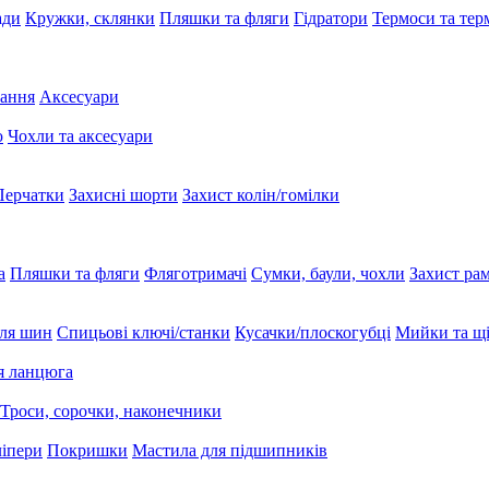
ади
Кружки, склянки
Пляшки та фляги
Гідратори
Термоси та те
вання
Аксесуари
ю
Чохли та аксесуари
Перчатки
Захисні шорти
Захист колін/гомілки
а
Пляшки та фляги
Фляготримачі
Сумки, баули, чохли
Захист ра
ля шин
Спицьові ключі/станки
Кусачки/плоскогубці
Мийки та щі
я ланцюга
Троси, сорочки, наконечники
ліпери
Покришки
Мастила для підшипників