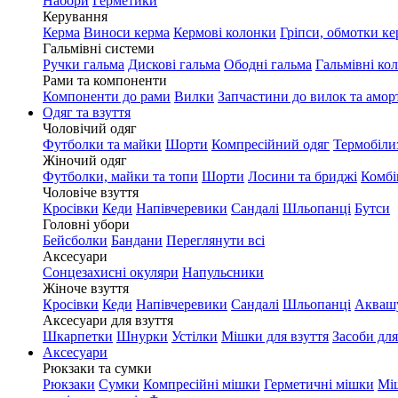
Набори
Герметики
Керування
Керма
Виноси керма
Кермові колонки
Гріпси, обмотки ке
Гальмівні системи
Ручки гальма
Дискові гальма
Ободні гальма
Гальмівні ко
Рами та компоненти
Компоненти до рами
Вилки
Запчастини до вилок та амор
Одяг та взуття
Чоловічий одяг
Футболки та майки
Шорти
Компресійний одяг
Термобіли
Жіночий одяг
Футболки, майки та топи
Шорти
Лосини та бриджі
Комбі
Чоловіче взуття
Кросівки
Кеди
Напівчеревики
Сандалі
Шльопанці
Бутси
Головні убори
Бейсболки
Бандани
Переглянути всі
Аксесуари
Сонцезахисні окуляри
Напульсники
Жіноче взуття
Кросівки
Кеди
Напівчеревики
Сандалі
Шльопанці
Акваш
Аксесуари для взуття
Шкарпетки
Шнурки
Устілки
Мішки для взуття
Засоби для
Аксесуари
Рюкзаки та сумки
Рюкзаки
Сумки
Компресійні мішки
Герметичні мішки
Мі