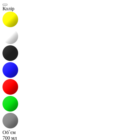
Колір
Об`єм
700 мл