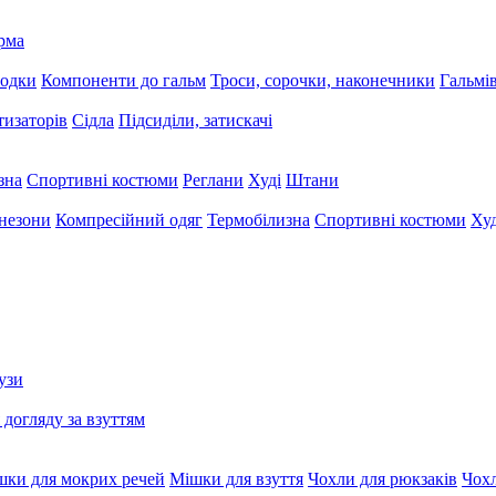
рма
лодки
Компоненти до гальм
Троси, сорочки, наконечники
Гальмі
тизаторів
Сідла
Підсиділи, затискачі
зна
Спортивні костюми
Реглани
Худі
Штани
незони
Компресійний одяг
Термобілизна
Спортивні костюми
Худ
узи
 догляду за взуттям
шки для мокрих речей
Мішки для взуття
Чохли для рюкзаків
Чохл