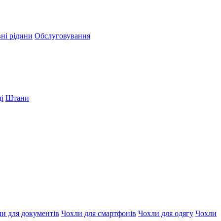
вні рідини
Обслуговування
і
Штани
и для документів
Чохли для смартфонів
Чохли для одягу
Чохли