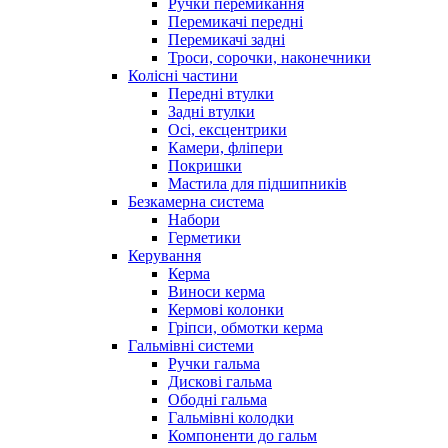
Ручки перемикання
Перемикачі передні
Перемикачі задні
Троси, сорочки, наконечники
Колісні частини
Передні втулки
Задні втулки
Осі, ексцентрики
Камери, фліпери
Покришки
Мастила для підшипників
Безкамерна система
Набори
Герметики
Керування
Керма
Виноси керма
Кермові колонки
Гріпси, обмотки керма
Гальмівні системи
Ручки гальма
Дискові гальма
Ободні гальма
Гальмівні колодки
Компоненти до гальм