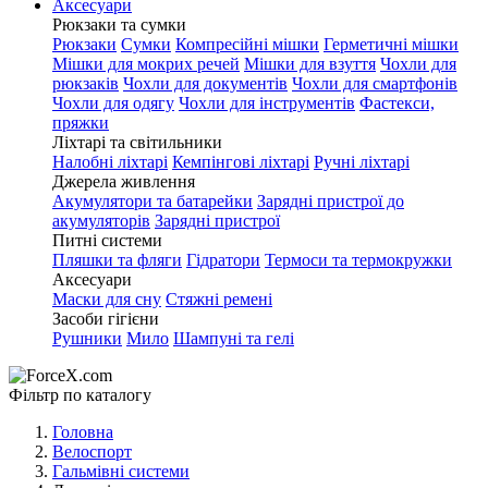
Аксесуари
Рюкзаки та сумки
Рюкзаки
Сумки
Компресійні мішки
Герметичні мішки
Мішки для мокрих речей
Мішки для взуття
Чохли для
рюкзаків
Чохли для документів
Чохли для смартфонів
Чохли для одягу
Чохли для інструментів
Фастекси,
пряжки
Ліхтарі та світильники
Налобні ліхтарі
Кемпінгові ліхтарі
Ручні ліхтарі
Джерела живлення
Акумулятори та батарейки
Зарядні пристрої до
акумуляторів
Зарядні пристрої
Питні системи
Пляшки та фляги
Гідратори
Термоси та термокружки
Аксесуари
Маски для сну
Стяжні ремені
Засоби гігієни
Рушники
Мило
Шампуні та гелі
Фільтр по каталогу
Головна
Велоспорт
Гальмівні системи