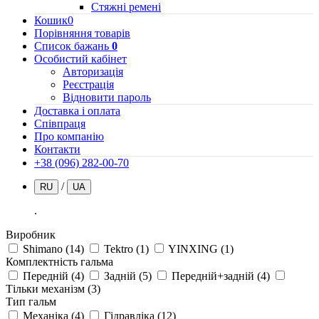
Стяжні ремені
Кошик
0
Порівняння товарів
Список бажань
0
Особистий кабінет
Авторизація
Реєстрація
Відновити пароль
Доставка і оплата
Співпраця
Про компанію
Контакти
+38 (096) 282-00-70
/
RU
UA
.
Виробник
Shimano
(14)
Tektro
(1)
YINXING
(1)
Комплектність гальма
Передній
(4)
Задній
(5)
Передній+задній
(4)
Тільки механізм
(3)
Тип гальм
Механіка
(4)
Гідравліка
(12)