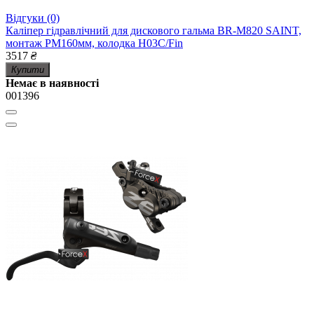
Відгуки (0)
Каліпер гідравлічний для дискового гальма BR-M820 SAINT,
монтаж РМ160мм, колодка H03C/Fin
3517
₴
Купити
Немає в наявності
001396