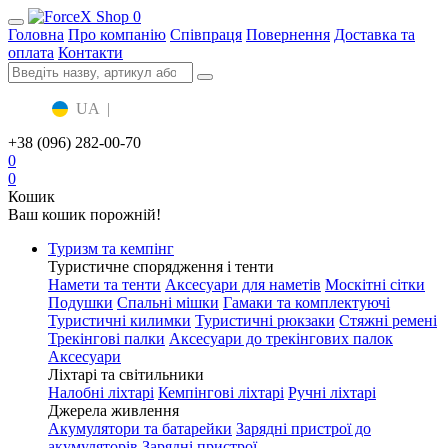
0
Головна
Про компанію
Співпраця
Повернення
Доставка та
оплата
Контакти
UA
|
RU
+38 (096) 282-00-70
0
0
Кошик
Ваш кошик порожній!
Туризм та кемпінг
Туристичне спорядження і тенти
Намети та тенти
Аксесуари для наметів
Москітні сітки
Подушки
Спальні мішки
Гамаки та комплектуючі
Туристичні килимки
Туристичні рюкзаки
Стяжні ремені
Трекінгові палки
Аксесуари до трекінгових палок
Аксесуари
Ліхтарі та світильники
Налобні ліхтарі
Кемпінгові ліхтарі
Ручні ліхтарі
Джерела живлення
Акумулятори та батарейки
Зарядні пристрої до
акумуляторів
Зарядні пристрої