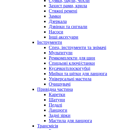
Сумки, баули, чохли
Захист рами, крила
Стяжні ремені
Замки
Дзеркала
Дзвінки та сигнали
Насоси
Інші аксесуари
Інструменти
Спец. інструменти та знімачі
Мультитули
Ремкомплекти для шин
Спицьові ключі/станки
Кусачки/плоскогубці
Мийки та щітки для ланцюга
Універсальні мастила
Очищувачі
Привідна частина
Каретки
Шатуни
Педалі
Ланцюги
Задні зірки
Мастила для ланцюга
Трансмісія