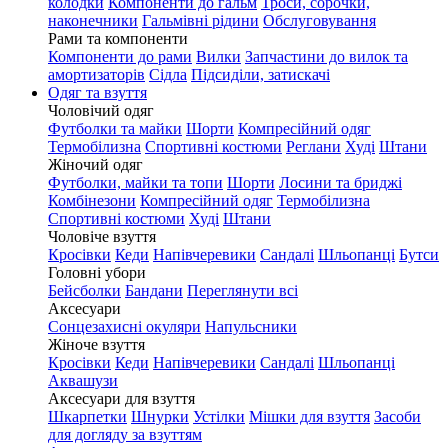
колодки
Компоненти до гальм
Троси, сорочки,
наконечники
Гальмівні рідини
Обслуговування
Рами та компоненти
Компоненти до рами
Вилки
Запчастини до вилок та
амортизаторів
Сідла
Підсиділи, затискачі
Одяг та взуття
Чоловічий одяг
Футболки та майки
Шорти
Компресійний одяг
Термобілизна
Спортивні костюми
Реглани
Худі
Штани
Жіночий одяг
Футболки, майки та топи
Шорти
Лосини та бриджі
Комбінезони
Компресійний одяг
Термобілизна
Спортивні костюми
Худі
Штани
Чоловіче взуття
Кросівки
Кеди
Напівчеревики
Сандалі
Шльопанці
Бутси
Головні убори
Бейсболки
Бандани
Переглянути всі
Аксесуари
Сонцезахисні окуляри
Напульсники
Жіноче взуття
Кросівки
Кеди
Напівчеревики
Сандалі
Шльопанці
Аквашузи
Аксесуари для взуття
Шкарпетки
Шнурки
Устілки
Мішки для взуття
Засоби
для догляду за взуттям