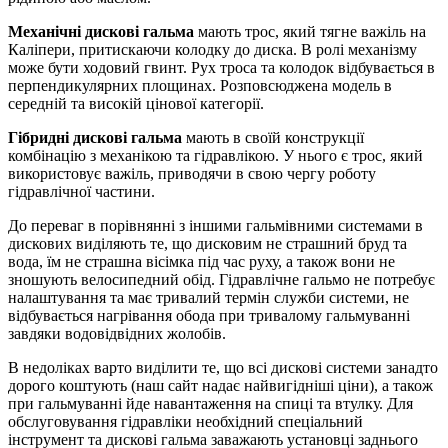
Механічні дискові гальма
мають трос, який тягне важіль на
Каліпери, притискаючи колодку до диска. В ролі механізму
може бути ходовий гвинт. Рух троса та колодок відбувається в
перпендикулярних площинах. Розповсюджена модель в
середній та високій цінової категорії.
Гібридні дискові гальма
мають в своїй конструкції
комбінацію з механікою та гідравлікою. У нього є трос, який
використовує важіль, приводячи в свою чергу роботу
гідравлічної частини.
До переваг в порівнянні з іншими гальмівними системами в
дискових виділяють те, що дисковим не страшний бруд та
вода, їм не страшна вісімка під час руху, а також вони не
зношують велосипедний обід. Гідравлічне гальмо не потребує
налаштування та має тривалий термін служби системи, не
відбувається нагрівання обода при тривалому гальмуванні
завдяки водовідвідних жолобів.
В недоліках варто виділити те, що всі дискові системи занадто
дорого коштують (наш сайт надає найвигідніші ціни), а також
при гальмуванні йде навантаження на спиці та втулку. Для
обслуговування гідравліки необхідний спеціальний
інструмент та дискові гальма заважають установці заднього