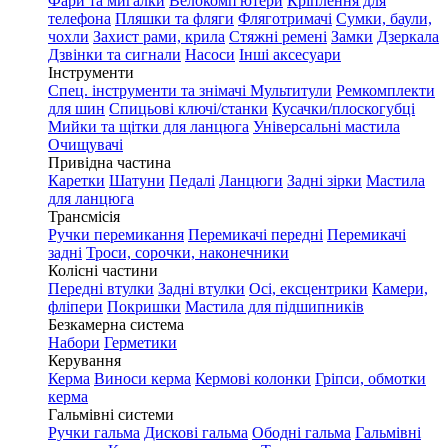
Фари та мигалки
Велокомп'ютери
Кріплення для
телефона
Пляшки та фляги
Фляготримачі
Сумки, баули,
чохли
Захист рами, крила
Стяжні ремені
Замки
Дзеркала
Дзвінки та сигнали
Насоси
Інші аксесуари
Інструменти
Спец. інструменти та знімачі
Мультитули
Ремкомплекти
для шин
Спицьові ключі/станки
Кусачки/плоскогубці
Мийки та щітки для ланцюга
Універсальні мастила
Очищувачі
Привідна частина
Каретки
Шатуни
Педалі
Ланцюги
Задні зірки
Мастила
для ланцюга
Трансмісія
Ручки перемикання
Перемикачі передні
Перемикачі
задні
Троси, сорочки, наконечники
Колісні частини
Передні втулки
Задні втулки
Осі, ексцентрики
Камери,
фліпери
Покришки
Мастила для підшипників
Безкамерна система
Набори
Герметики
Керування
Керма
Виноси керма
Кермові колонки
Гріпси, обмотки
керма
Гальмівні системи
Ручки гальма
Дискові гальма
Ободні гальма
Гальмівні