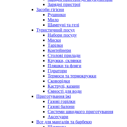
Зарядні пристрої
Засоби гігієни
Рушники
Мило
Шампуні та гелі
Туристичний посуд
Набори посуду
Миски
Тарілки
Контейнери
Столові прилади
Кружки, склянки
Пляшки та фляги
Гідратори
Термоси та термокружки
Сковорідки
Каструлі, казани
Ємності для води
Приготування їжі
Газові горілки
Газові балони
Системи швидкого приготування
Аксесуари
Все для мангалів та барбекю
Шампура