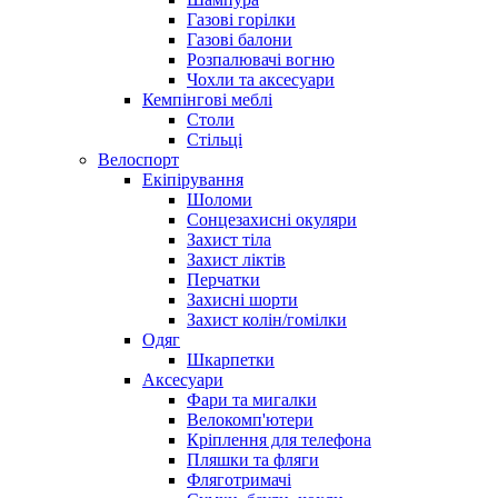
Газові горілки
Газові балони
Розпалювачі вогню
Чохли та аксесуари
Кемпінгові меблі
Столи
Стільці
Велоспорт
Екіпірування
Шоломи
Сонцезахисні окуляри
Захист тіла
Захист ліктів
Перчатки
Захисні шорти
Захист колін/гомілки
Одяг
Шкарпетки
Аксесуари
Фари та мигалки
Велокомп'ютери
Кріплення для телефона
Пляшки та фляги
Фляготримачі