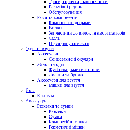
Троси, сорочки, наконечники
Гальмівні рідини
Обслуговування
Рами та компоненти
Компоненти до рами
Вилки
Запчастини до вилок та амортизаторів
Сідла
Підсиділи, затискачі
Одяг та взуття
Аксесуари
Сонцезахисні окуляри
Жіночий одяг
Футболки, майки та топи
Лосини та бриджі
Аксесуари для взуття
Мішки для взуття
Йога
Килимки
Аксесуари
Рюкзаки та сумки
Рюкзаки
Сумки
Компресійні мішки
Герметичні мішки