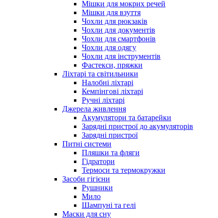
Мішки для мокрих речей
Мішки для взуття
Чохли для рюкзаків
Чохли для документів
Чохли для смартфонів
Чохли для одягу
Чохли для інструментів
Фастекси, пряжки
Ліхтарі та світильники
Налобні ліхтарі
Кемпінгові ліхтарі
Ручні ліхтарі
Джерела живлення
Акумулятори та батарейки
Зарядні пристрої до акумуляторів
Зарядні пристрої
Питні системи
Пляшки та фляги
Гідратори
Термоси та термокружки
Засоби гігієни
Рушники
Мило
Шампуні та гелі
Маски для сну