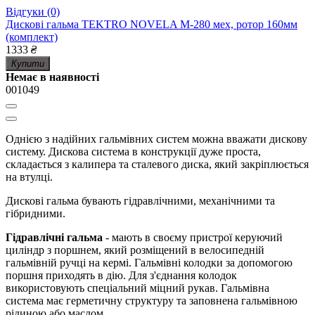
Відгуки (0)
Дискові гальма TEKTRO NOVELA M-280 мех, ротор 160мм
(комплект)
1333
₴
Купити
Немає в наявності
001049
Однією з надійних гальмівних систем можна вважати дискову
систему. Дискова система в конструкції дуже проста,
складається з калипера та сталевого диска, який закріплюється
на втулці.
Дискові гальма бувають гідравлічними, механічними та
гібридними.
Гідравлічні гальма
- мають в своєму пристрої керуючий
циліндр з поршнем, який розміщений в велосипедній
гальмівній ручці на кермі. Гальмівні колодки за допомогою
поршня приходять в дію. Для з'єднання колодок
використовують спеціальний міцний рукав. Гальмівна
система має герметичну структуру та заповнена гальмівною
рідиною або маслом.