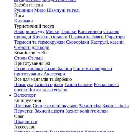
Засоби гігієни
Рушники
Мило
Шампуні та гелі
Йога
Килимки
Туристичний посуд
Набори посуду
Миски
Тарілки
Контейнери
Столові
прилади
Кружки, склянки
Пляшки та фляги
Гідратори
Термоси та термокружки
Сковорідки
Каструлі, казани
Ємності для води
Кемпінгові меблі
Столи
Стільці
Приготування їжі
Газові горілки
Газові балони
Системи швидкого
приготування
Аксесуари
Все для мангалів та барбекю
Шампура
Газові горілки
Газові балони
Розпалювачі
вогню
Чохли та аксесуари
Велоспорт
Екіпірування
Шоломи
Сонцезахисні окуляри
Захист тіла
Захист ліктів
Перчатки
Захисні шорти
Захист колін/гомілки
Одяг
Шкарпетки
Аксесуари