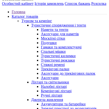
Особистий кабінет
Історія замовлень
Список бажань
Розсилка
Головна
Каталог товарів
Туризм та кемпінг
Туристичне спорядження і тенти
Намети та тенти
Аксесуари для наметів
Москітні сітки
Подушки
Гамаки та комплектуючі
Спальні мішки
Туристичні килимки
Туристичні рюкзаки
Стяжні ремені
Трекінгові палки
Аксесуари до трекінгових палок
Аксесуари
Ліхтарі та світильники
Налобні ліхтарі
Кемпінгові ліхтарі
Ручні ліхтарі
Джерела живлення
Акумулятори та батарейки
Зарядні пристрої до акумуляторів