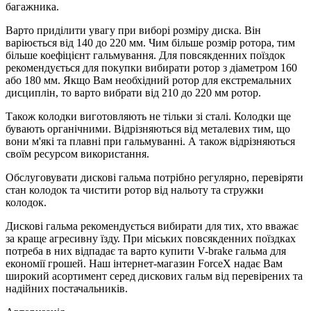
багажника.
Варто приділити увагу при виборі розміру диска. Він
варіюється від 140 до 220 мм. Чим більше розмір ротора, тим
більше коефіцієнт гальмування. Для повсякденних поїздок
рекомендується для покупки вибирати ротор з діаметром 160
або 180 мм. Якщо Вам необхідний ротор для екстремальних
дисциплін, то варто вибрати від 210 до 220 мм ротор.
Також колодки виготовляють не тільки зі сталі. Колодки ще
бувають органічними. Відрізняються від металевих тим, що
вони м'які та плавні при гальмуванні. А також відрізняються
своїм ресурсом використання.
Обслуговувати дискові гальма потрібно регулярно, перевіряти
стан колодок та чистити ротор від нальоту та стружки
колодок.
Дискові гальма рекомендується вибирати для тих, хто вважає
за краще агресивну їзду. При міських повсякденних поїздках
потреба в них відпадає та варто купити V-brake гальма для
економії грошей. Наш інтернет-магазин ForceX надає Вам
широкий асортимент серед дискових гальм від перевірених та
надійних постачальників.