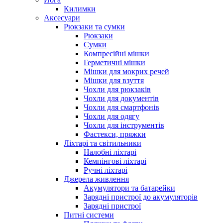
Килимки
Аксесуари
Рюкзаки та сумки
Рюкзаки
Сумки
Компресійні мішки
Герметичні мішки
Мішки для мокрих речей
Мішки для взуття
Чохли для рюкзаків
Чохли для документів
Чохли для смартфонів
Чохли для одягу
Чохли для інструментів
Фастекси, пряжки
Ліхтарі та світильники
Налобні ліхтарі
Кемпінгові ліхтарі
Ручні ліхтарі
Джерела живлення
Акумулятори та батарейки
Зарядні пристрої до акумуляторів
Зарядні пристрої
Питні системи