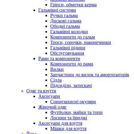
Гріпси, обмотки керма
Гальмівні системи
Ручки гальма
Дискові гальма
Ободні гальма
Гальмівні колодки
Компоненти до гальм
Троси, сорочки, наконечники
Гальмівні рідини
Обслуговування
Рами та компоненти
Компоненти до рами
Вилки
Запчастини до вилок та амортизаторів
Сідла
Підсиділи, затискачі
Одяг та взуття
Аксесуари
Сонцезахисні окуляри
Жіночий одяг
Футболки, майки та топи
Лосини та бриджі
Аксесуари для взуття
Мішки для взуття
Йога