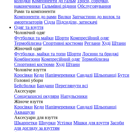
колодки
Компоненти до гальм
Троси, сорочки,
наконечники
Гальмівні рідини
Обслуговування
Рами та компоненти
Компоненти до рами
Вилки
Запчастини до вилок та
амортизаторів
Сідла
Підсиділи, затискачі
Одяг та взуття
Чоловічий одяг
Футболки та майки
Шорти
Компресійний одяг
Термобілизна
Спортивні костюми
Реглани
Худі
Штани
Жіночий одяг
Футболки, майки та топи
Шорти
Лосини та бриджі
Комбінезони
Компресійний одяг
Термобілизна
Спортивні костюми
Худі
Штани
Чоловіче взуття
Кросівки
Кеди
Напівчеревики
Сандалі
Шльопанці
Бутси
Головні убори
Бейсболки
Бандани
Переглянути всі
Аксесуари
Сонцезахисні окуляри
Напульсники
Жіноче взуття
Кросівки
Кеди
Напівчеревики
Сандалі
Шльопанці
Аквашузи
Аксесуари для взуття
Шкарпетки
Шнурки
Устілки
Мішки для взуття
Засоби
для догляду за взуттям