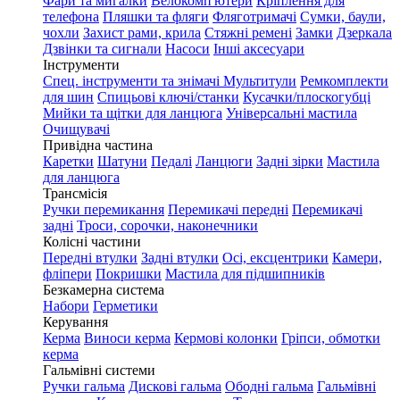
Фари та мигалки
Велокомп'ютери
Кріплення для
телефона
Пляшки та фляги
Фляготримачі
Сумки, баули,
чохли
Захист рами, крила
Стяжні ремені
Замки
Дзеркала
Дзвінки та сигнали
Насоси
Інші аксесуари
Інструменти
Спец. інструменти та знімачі
Мультитули
Ремкомплекти
для шин
Спицьові ключі/станки
Кусачки/плоскогубці
Мийки та щітки для ланцюга
Універсальні мастила
Очищувачі
Привідна частина
Каретки
Шатуни
Педалі
Ланцюги
Задні зірки
Мастила
для ланцюга
Трансмісія
Ручки перемикання
Перемикачі передні
Перемикачі
задні
Троси, сорочки, наконечники
Колісні частини
Передні втулки
Задні втулки
Осі, ексцентрики
Камери,
фліпери
Покришки
Мастила для підшипників
Безкамерна система
Набори
Герметики
Керування
Керма
Виноси керма
Кермові колонки
Гріпси, обмотки
керма
Гальмівні системи
Ручки гальма
Дискові гальма
Ободні гальма
Гальмівні