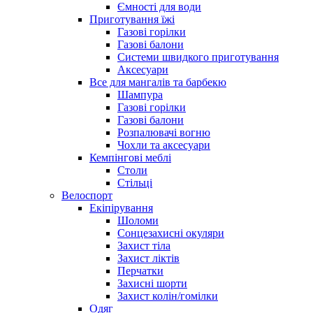
Ємності для води
Приготування їжі
Газові горілки
Газові балони
Системи швидкого приготування
Аксесуари
Все для мангалів та барбекю
Шампура
Газові горілки
Газові балони
Розпалювачі вогню
Чохли та аксесуари
Кемпінгові меблі
Столи
Стільці
Велоспорт
Екіпірування
Шоломи
Сонцезахисні окуляри
Захист тіла
Захист ліктів
Перчатки
Захисні шорти
Захист колін/гомілки
Одяг