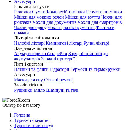
Аксесуари
Рюкзаки та сумки
Рюкзаки
Сумки
Компресійні мішки
Герметичні мішки
Мішки для мокрих речей
Мішки для взуття
Чохли для
рюкзаків
Чохли для документів
Чохли для смартфонів
Чохли для одягу
Чохли для інструментів
Фастекси,
пряжки
Ліхтарі та світильники
Налобні ліхтарі
Кемпінгові ліхтарі
Ручні ліхтарі
Джерела живлення
Акумулятори та батарейки
Зарядні пристрої до
акумуляторів
Зарядні пристрої
Питні системи
Пляшки та фляги
Гідратори
Термоси та термокружки
Аксесуари
Маски для сну
Стяжні ремені
Засоби гігієни
Рушники
Мило
Шампуні та гелі
Фільтр по каталогу
Головна
Туризм та кемпінг
Туристичний посуд