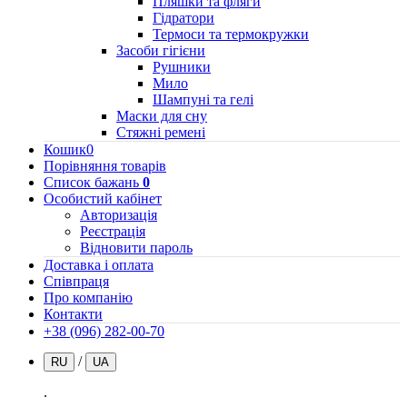
Пляшки та фляги
Гідратори
Термоси та термокружки
Засоби гігієни
Рушники
Мило
Шампуні та гелі
Маски для сну
Стяжні ремені
Кошик
0
Порівняння товарів
Список бажань
0
Особистий кабінет
Авторизація
Реєстрація
Відновити пароль
Доставка і оплата
Співпраця
Про компанію
Контакти
+38 (096) 282-00-70
/
RU
UA
.