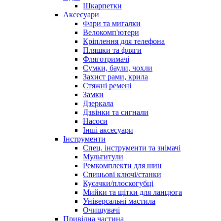
Шкарпетки
Аксесуари
Фари та мигалки
Велокомп'ютери
Кріплення для телефона
Пляшки та фляги
Фляготримачі
Сумки, баули, чохли
Захист рами, крила
Стяжні ремені
Замки
Дзеркала
Дзвінки та сигнали
Насоси
Інші аксесуари
Інструменти
Спец. інструменти та знімачі
Мультитули
Ремкомплекти для шин
Спицьові ключі/станки
Кусачки/плоскогубці
Мийки та щітки для ланцюга
Універсальні мастила
Очищувачі
Привідна частина