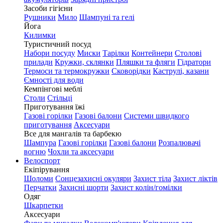
Засоби гігієни
Рушники
Мило
Шампуні та гелі
Йога
Килимки
Туристичний посуд
Набори посуду
Миски
Тарілки
Контейнери
Столові
прилади
Кружки, склянки
Пляшки та фляги
Гідратори
Термоси та термокружки
Сковорідки
Каструлі, казани
Ємності для води
Кемпінгові меблі
Столи
Стільці
Приготування їжі
Газові горілки
Газові балони
Системи швидкого
приготування
Аксесуари
Все для мангалів та барбекю
Шампура
Газові горілки
Газові балони
Розпалювачі
вогню
Чохли та аксесуари
Велоспорт
Екіпірування
Шоломи
Сонцезахисні окуляри
Захист тіла
Захист ліктів
Перчатки
Захисні шорти
Захист колін/гомілки
Одяг
Шкарпетки
Аксесуари