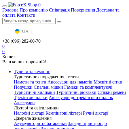
0
Головна
Про компанію
Співпраця
Повернення
Доставка та
оплата
Контакти
UA
|
RU
+38 (096) 282-00-70
0
0
Кошик
Ваш кошик порожній!
Туризм та кемпінг
Туристичне спорядження і тенти
Намети та тенти
Аксесуари для наметів
Москітні сітки
Подушки
Спальні мішки
Гамаки та комплектуючі
Туристичні килимки
Туристичні рюкзаки
Стяжні ремені
Трекінгові палки
Аксесуари до трекінгових палок
Аксесуари
Ліхтарі та світильники
Налобні ліхтарі
Кемпінгові ліхтарі
Ручні ліхтарі
Джерела живлення
Акумулятори та батарейки
Зарядні пристрої до
акумуляторів
Зарядні пристрої