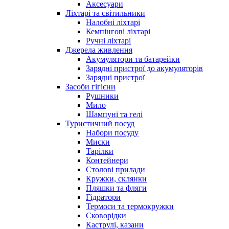
Аксесуари
Ліхтарі та світильники
Налобні ліхтарі
Кемпінгові ліхтарі
Ручні ліхтарі
Джерела живлення
Акумулятори та батарейки
Зарядні пристрої до акумуляторів
Зарядні пристрої
Засоби гігієни
Рушники
Мило
Шампуні та гелі
Туристичний посуд
Набори посуду
Миски
Тарілки
Контейнери
Столові прилади
Кружки, склянки
Пляшки та фляги
Гідратори
Термоси та термокружки
Сковорідки
Каструлі, казани