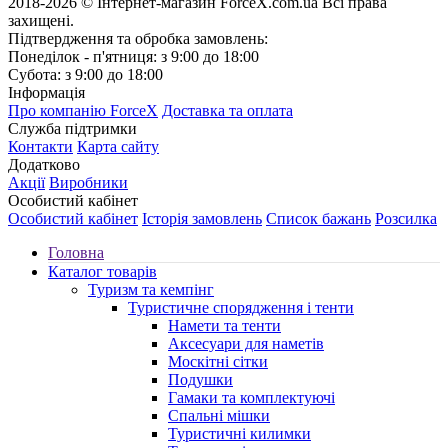
2018-2026 © Інтернет-магазин ForceX.com.ua
Всі права
захищені.
Підтвердження та обробка замовлень:
Понеділок - п'ятниця: з 9:00 до 18:00
Субота: з 9:00 до 18:00
Інформація
Про компанію ForceX
Доставка та оплата
Служба підтримки
Контакти
Карта сайту
Додатково
Акції
Виробники
Особистий кабінет
Особистий кабінет
Історія замовлень
Список бажань
Розсилка
Головна
Каталог товарів
Туризм та кемпінг
Туристичне спорядження і тенти
Намети та тенти
Аксесуари для наметів
Москітні сітки
Подушки
Гамаки та комплектуючі
Спальні мішки
Туристичні килимки