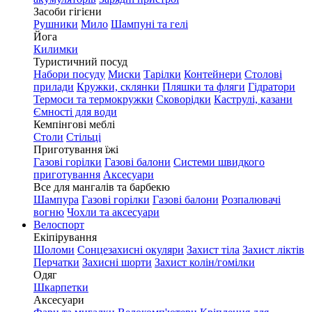
Засоби гігієни
Рушники
Мило
Шампуні та гелі
Йога
Килимки
Туристичний посуд
Набори посуду
Миски
Тарілки
Контейнери
Столові
прилади
Кружки, склянки
Пляшки та фляги
Гідратори
Термоси та термокружки
Сковорідки
Каструлі, казани
Ємності для води
Кемпінгові меблі
Столи
Стільці
Приготування їжі
Газові горілки
Газові балони
Системи швидкого
приготування
Аксесуари
Все для мангалів та барбекю
Шампура
Газові горілки
Газові балони
Розпалювачі
вогню
Чохли та аксесуари
Велоспорт
Екіпірування
Шоломи
Сонцезахисні окуляри
Захист тіла
Захист ліктів
Перчатки
Захисні шорти
Захист колін/гомілки
Одяг
Шкарпетки
Аксесуари