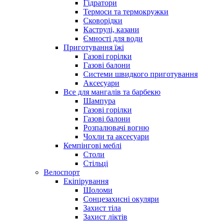
Гідратори
Термоси та термокружки
Сковорідки
Каструлі, казани
Ємності для води
Приготування їжі
Газові горілки
Газові балони
Системи швидкого приготування
Аксесуари
Все для мангалів та барбекю
Шампура
Газові горілки
Газові балони
Розпалювачі вогню
Чохли та аксесуари
Кемпінгові меблі
Столи
Стільці
Велоспорт
Екіпірування
Шоломи
Сонцезахисні окуляри
Захист тіла
Захист ліктів