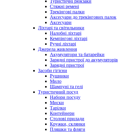
Туристичні рюкзаки
Стяжні ремені
Трекінгові палки
Аксесуари до трекінгових палок
Аксесуари
Ліхтарі та світильники
Налобні ліхтарі
Кемпінгові ліхтарі
Ручні ліхтарі
Джерела живлення
Акумулятори та батарейки
Зарядні пристрої до акумуляторів
Зарядні пристрої
Засоби гігієни
Рушники
Мило
Шампуні та гелі
Туристичний посуд
Набори посуду
Миски
Тарілки
Контейнери
Столові прилади
Кружки, склянки
Пляшки та фляги