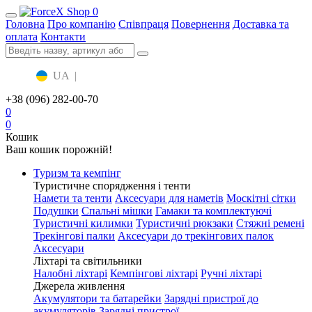
0
Головна
Про компанію
Співпраця
Повернення
Доставка та
оплата
Контакти
UA
|
RU
+38 (096) 282-00-70
0
0
Кошик
Ваш кошик порожній!
Туризм та кемпінг
Туристичне спорядження і тенти
Намети та тенти
Аксесуари для наметів
Москітні сітки
Подушки
Спальні мішки
Гамаки та комплектуючі
Туристичні килимки
Туристичні рюкзаки
Стяжні ремені
Трекінгові палки
Аксесуари до трекінгових палок
Аксесуари
Ліхтарі та світильники
Налобні ліхтарі
Кемпінгові ліхтарі
Ручні ліхтарі
Джерела живлення
Акумулятори та батарейки
Зарядні пристрої до
акумуляторів
Зарядні пристрої