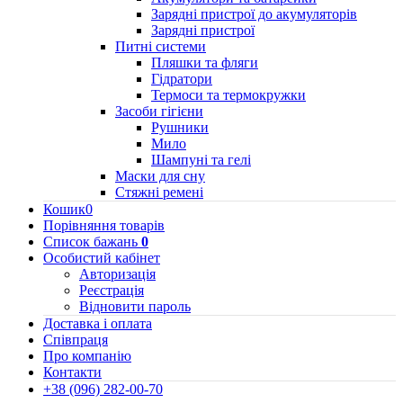
Зарядні пристрої до акумуляторів
Зарядні пристрої
Питні системи
Пляшки та фляги
Гідратори
Термоси та термокружки
Засоби гігієни
Рушники
Мило
Шампуні та гелі
Маски для сну
Стяжні ремені
Кошик
0
Порівняння товарів
Список бажань
0
Особистий кабінет
Авторизація
Реєстрація
Відновити пароль
Доставка і оплата
Співпраця
Про компанію
Контакти
+38 (096) 282-00-70