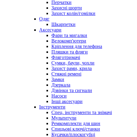
Перчатки
Захисні шорти
Захист колін/гомілки
Одяг
Шкарпетки
Аксесуари
Фари та мигалки
Велокомп'ютери
Кріплення для телефона
Пляшки та фляги
Фляготримачі
Сумки, баули, чохли
Захист рами, крила
Стяжні ремені
Замки
Дзеркала
Дзвінки та сигнали
Насоси
Інші аксесуари
Інструменти
Спец. інструменти та знімачі
Мультитули
Ремкомплекти для шин
Спицьові ключі/станки
Кусачки/плоскогубці