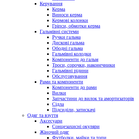
Керування
Керма
Виноси керма
Кермові колонки
Гріпси, обмотки керма
Гальмівні системи
Ручки гальма
Дискові гальма
Ободні гальма
Гальмівні колодки
Компоненти до гальм
Троси, сорочки, наконечники
Гальмівні рідини
Обслуговування
Рами та компоненти
Компоненти до рами
Вилки
Запчастини до вилок та амортизаторів
Сідла
Підсиділи, затискачі
Одяг та взуття
Аксесуари
Сонцезахисні окуляри
Жіночий одяг
Футболки, майки та топи