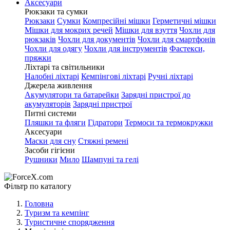
Аксесуари
Рюкзаки та сумки
Рюкзаки
Сумки
Компресійні мішки
Герметичні мішки
Мішки для мокрих речей
Мішки для взуття
Чохли для
рюкзаків
Чохли для документів
Чохли для смартфонів
Чохли для одягу
Чохли для інструментів
Фастекси,
пряжки
Ліхтарі та світильники
Налобні ліхтарі
Кемпінгові ліхтарі
Ручні ліхтарі
Джерела живлення
Акумулятори та батарейки
Зарядні пристрої до
акумуляторів
Зарядні пристрої
Питні системи
Пляшки та фляги
Гідратори
Термоси та термокружки
Аксесуари
Маски для сну
Стяжні ремені
Засоби гігієни
Рушники
Мило
Шампуні та гелі
Фільтр по каталогу
Головна
Туризм та кемпінг
Туристичне спорядження