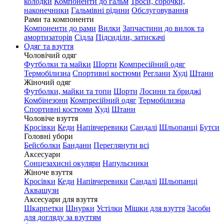
колодки
Компоненти до гальм
Троси, сорочки,
наконечники
Гальмівні рідини
Обслуговування
Рами та компоненти
Компоненти до рами
Вилки
Запчастини до вилок та
амортизаторів
Сідла
Підсиділи, затискачі
Одяг та взуття
Чоловічий одяг
Футболки та майки
Шорти
Компресійний одяг
Термобілизна
Спортивні костюми
Реглани
Худі
Штани
Жіночий одяг
Футболки, майки та топи
Шорти
Лосини та бриджі
Комбінезони
Компресійний одяг
Термобілизна
Спортивні костюми
Худі
Штани
Чоловіче взуття
Кросівки
Кеди
Напівчеревики
Сандалі
Шльопанці
Бутси
Головні убори
Бейсболки
Бандани
Переглянути всі
Аксесуари
Сонцезахисні окуляри
Напульсники
Жіноче взуття
Кросівки
Кеди
Напівчеревики
Сандалі
Шльопанці
Аквашузи
Аксесуари для взуття
Шкарпетки
Шнурки
Устілки
Мішки для взуття
Засоби
для догляду за взуттям