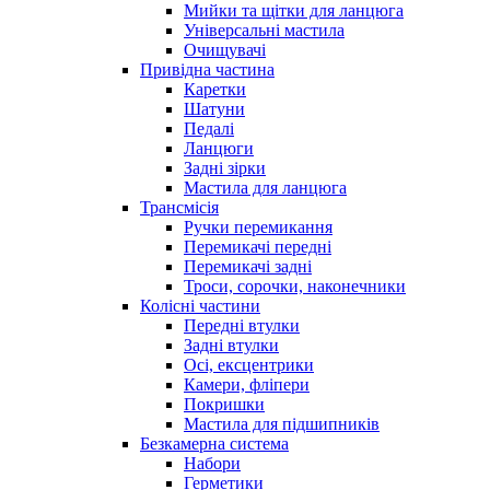
Мийки та щітки для ланцюга
Універсальні мастила
Очищувачі
Привідна частина
Каретки
Шатуни
Педалі
Ланцюги
Задні зірки
Мастила для ланцюга
Трансмісія
Ручки перемикання
Перемикачі передні
Перемикачі задні
Троси, сорочки, наконечники
Колісні частини
Передні втулки
Задні втулки
Осі, ексцентрики
Камери, фліпери
Покришки
Мастила для підшипників
Безкамерна система
Набори
Герметики