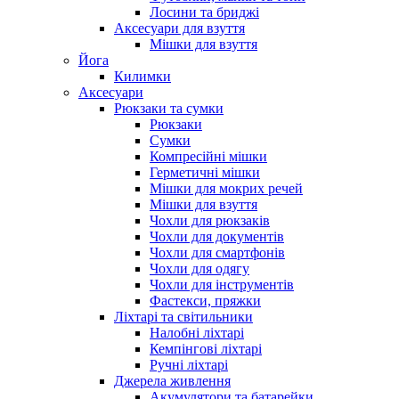
Лосини та бриджі
Аксесуари для взуття
Мішки для взуття
Йога
Килимки
Аксесуари
Рюкзаки та сумки
Рюкзаки
Сумки
Компресійні мішки
Герметичні мішки
Мішки для мокрих речей
Мішки для взуття
Чохли для рюкзаків
Чохли для документів
Чохли для смартфонів
Чохли для одягу
Чохли для інструментів
Фастекси, пряжки
Ліхтарі та світильники
Налобні ліхтарі
Кемпінгові ліхтарі
Ручні ліхтарі
Джерела живлення
Акумулятори та батарейки