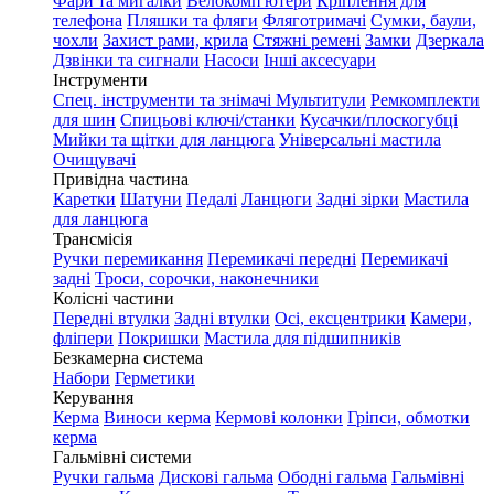
Фари та мигалки
Велокомп'ютери
Кріплення для
телефона
Пляшки та фляги
Фляготримачі
Сумки, баули,
чохли
Захист рами, крила
Стяжні ремені
Замки
Дзеркала
Дзвінки та сигнали
Насоси
Інші аксесуари
Інструменти
Спец. інструменти та знімачі
Мультитули
Ремкомплекти
для шин
Спицьові ключі/станки
Кусачки/плоскогубці
Мийки та щітки для ланцюга
Універсальні мастила
Очищувачі
Привідна частина
Каретки
Шатуни
Педалі
Ланцюги
Задні зірки
Мастила
для ланцюга
Трансмісія
Ручки перемикання
Перемикачі передні
Перемикачі
задні
Троси, сорочки, наконечники
Колісні частини
Передні втулки
Задні втулки
Осі, ексцентрики
Камери,
фліпери
Покришки
Мастила для підшипників
Безкамерна система
Набори
Герметики
Керування
Керма
Виноси керма
Кермові колонки
Гріпси, обмотки
керма
Гальмівні системи
Ручки гальма
Дискові гальма
Ободні гальма
Гальмівні