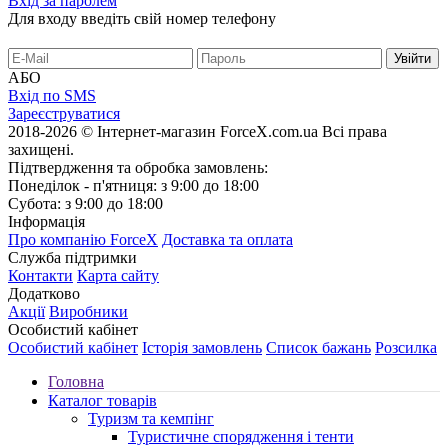
Вхід за паролем
Для входу введіть свій номер телефону
АБО
Вхід по SMS
Зареєструватися
2018-2026 © Інтернет-магазин ForceX.com.ua
Всі права
захищені.
Підтвердження та обробка замовлень:
Понеділок - п'ятниця: з 9:00 до 18:00
Субота: з 9:00 до 18:00
Інформація
Про компанію ForceX
Доставка та оплата
Служба підтримки
Контакти
Карта сайту
Додатково
Акції
Виробники
Особистий кабінет
Особистий кабінет
Історія замовлень
Список бажань
Розсилка
Головна
Каталог товарів
Туризм та кемпінг
Туристичне спорядження і тенти