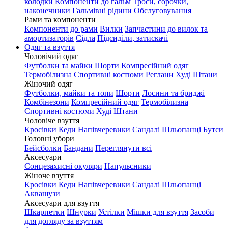
колодки
Компоненти до гальм
Троси, сорочки,
наконечники
Гальмівні рідини
Обслуговування
Рами та компоненти
Компоненти до рами
Вилки
Запчастини до вилок та
амортизаторів
Сідла
Підсиділи, затискачі
Одяг та взуття
Чоловічий одяг
Футболки та майки
Шорти
Компресійний одяг
Термобілизна
Спортивні костюми
Реглани
Худі
Штани
Жіночий одяг
Футболки, майки та топи
Шорти
Лосини та бриджі
Комбінезони
Компресійний одяг
Термобілизна
Спортивні костюми
Худі
Штани
Чоловіче взуття
Кросівки
Кеди
Напівчеревики
Сандалі
Шльопанці
Бутси
Головні убори
Бейсболки
Бандани
Переглянути всі
Аксесуари
Сонцезахисні окуляри
Напульсники
Жіноче взуття
Кросівки
Кеди
Напівчеревики
Сандалі
Шльопанці
Аквашузи
Аксесуари для взуття
Шкарпетки
Шнурки
Устілки
Мішки для взуття
Засоби
для догляду за взуттям