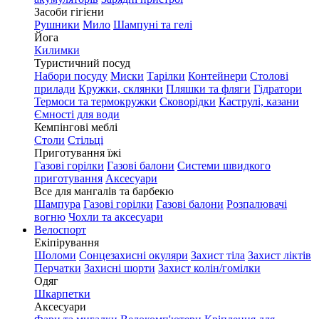
Засоби гігієни
Рушники
Мило
Шампуні та гелі
Йога
Килимки
Туристичний посуд
Набори посуду
Миски
Тарілки
Контейнери
Столові
прилади
Кружки, склянки
Пляшки та фляги
Гідратори
Термоси та термокружки
Сковорідки
Каструлі, казани
Ємності для води
Кемпінгові меблі
Столи
Стільці
Приготування їжі
Газові горілки
Газові балони
Системи швидкого
приготування
Аксесуари
Все для мангалів та барбекю
Шампура
Газові горілки
Газові балони
Розпалювачі
вогню
Чохли та аксесуари
Велоспорт
Екіпірування
Шоломи
Сонцезахисні окуляри
Захист тіла
Захист ліктів
Перчатки
Захисні шорти
Захист колін/гомілки
Одяг
Шкарпетки
Аксесуари