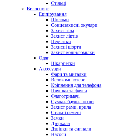
Стільці
Велоспорт
Екіпірування
Шоломи
Сонцезахисні окуляри
Захист тіла
Захист ліктів
Перчатки
Захисні шорти
Захист колін/гомілки
Одяг
Шкарпетки
Аксесуари
Фари та мигалки
Велокомп'ютери
Кріплення для телефона
Пляшки та фляги
Фляготримачі
Сумки, баули, чохли
Захист рами, крила
Стяжні ремені
Замки
Дзеркала
Дзвінки та сигнали
Насоси