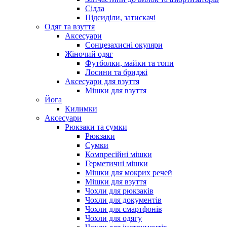
Сідла
Підсиділи, затискачі
Одяг та взуття
Аксесуари
Сонцезахисні окуляри
Жіночий одяг
Футболки, майки та топи
Лосини та бриджі
Аксесуари для взуття
Мішки для взуття
Йога
Килимки
Аксесуари
Рюкзаки та сумки
Рюкзаки
Сумки
Компресійні мішки
Герметичні мішки
Мішки для мокрих речей
Мішки для взуття
Чохли для рюкзаків
Чохли для документів
Чохли для смартфонів
Чохли для одягу