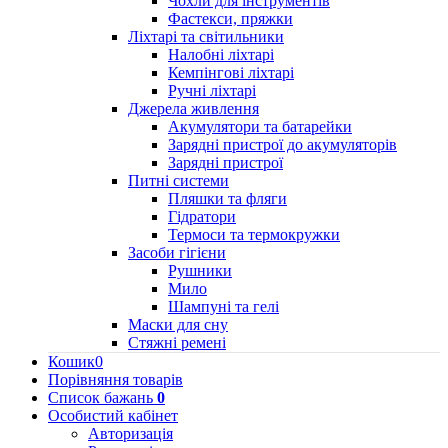
Чохли для інструментів
Фастекси, пряжки
Ліхтарі та світильники
Налобні ліхтарі
Кемпінгові ліхтарі
Ручні ліхтарі
Джерела живлення
Акумулятори та батарейки
Зарядні пристрої до акумуляторів
Зарядні пристрої
Питні системи
Пляшки та фляги
Гідратори
Термоси та термокружки
Засоби гігієни
Рушники
Мило
Шампуні та гелі
Маски для сну
Стяжні ремені
Кошик
0
Порівняння товарів
Список бажань
0
Особистий кабінет
Авторизація