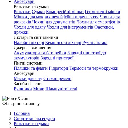
Аксесуари
Рюкзаки та сумки
Рюкзаки
Сумки
Компресійні мішки
Герметичні мішки
Мішки для мокрих речей
Мішки для взуття
Чохли для
рюкзаків
Чохли для документів
Чохли для смартфонів
Чохли для одягу
Чохли для інструментів
Фастекси,
пряжки
Ліхтарі та світильники
Налобні ліхтарі
Кемпінгові ліхтарі
Ручні ліхтарі
Джерела живлення
Акумулятори та батарейки
Зарядні пристрої до
акумуляторів
Зарядні пристрої
Питні системи
Пляшки та фляги
Гідратори
Термоси та термокружки
Аксесуари
Маски для сну
Стяжні ремені
Засоби гігієни
Рушники
Мило
Шампуні та гелі
Фільтр по каталогу
Головна
Спортивні аксесуари
Рюкзаки та сумки