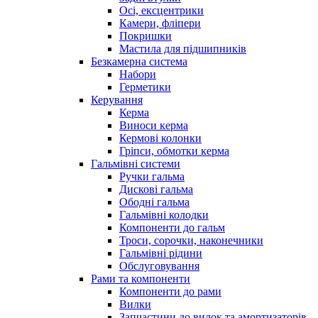
Осі, ексцентрики
Камери, фліпери
Покришки
Мастила для підшипників
Безкамерна система
Набори
Герметики
Керування
Керма
Виноси керма
Кермові колонки
Гріпси, обмотки керма
Гальмівні системи
Ручки гальма
Дискові гальма
Ободні гальма
Гальмівні колодки
Компоненти до гальм
Троси, сорочки, наконечники
Гальмівні рідини
Обслуговування
Рами та компоненти
Компоненти до рами
Вилки
Запчастини до вилок та амортизаторів