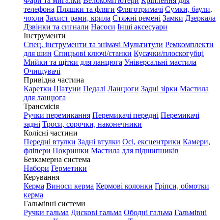
Фари та мигалки
Велокомп'ютери
Кріплення для
телефона
Пляшки та фляги
Фляготримачі
Сумки, баули,
чохли
Захист рами, крила
Стяжні ремені
Замки
Дзеркала
Дзвінки та сигнали
Насоси
Інші аксесуари
Інструменти
Спец. інструменти та знімачі
Мультитули
Ремкомплекти
для шин
Спицьові ключі/станки
Кусачки/плоскогубці
Мийки та щітки для ланцюга
Універсальні мастила
Очищувачі
Привідна частина
Каретки
Шатуни
Педалі
Ланцюги
Задні зірки
Мастила
для ланцюга
Трансмісія
Ручки перемикання
Перемикачі передні
Перемикачі
задні
Троси, сорочки, наконечники
Колісні частини
Передні втулки
Задні втулки
Осі, ексцентрики
Камери,
фліпери
Покришки
Мастила для підшипників
Безкамерна система
Набори
Герметики
Керування
Керма
Виноси керма
Кермові колонки
Гріпси, обмотки
керма
Гальмівні системи
Ручки гальма
Дискові гальма
Ободні гальма
Гальмівні