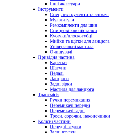
Інші аксесуари
Інструменти
Спец. інструменти та знімачі
Мультитули
Ремкомплекти для шин
Спицьові ключі/станки
Кусачки/плоскогубці
Мийки та щітки для ланцюга
Універсальні мастила
Очищувачі
Привідна частина
Каретки
Шатуни
Педалі
Ланцюги
Задні зірки
Мастила для ланцюга
Трансмісія
Ручки перемикання
Перемикачі передні
Перемикачі задні
Троси, сорочки, наконечники
Колісні частини
Передні втулки
Задні втулки