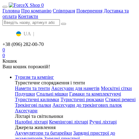
0
Головна
Про компанію
Співпраця
Повернення
Доставка та
оплата
Контакти
UA
|
RU
+38 (096) 282-00-70
0
0
Кошик
Ваш кошик порожній!
Туризм та кемпінг
Туристичне спорядження і тенти
Намети та тенти
Аксесуари для наметів
Москітні сітки
Подушки
Спальні мішки
Гамаки та комплектуючі
Туристичні килимки
Туристичні рюкзаки
Стяжні ремені
Трекінгові палки
Аксесуари до трекінгових палок
Аксесуари
Ліхтарі та світильники
Налобні ліхтарі
Кемпінгові ліхтарі
Ручні ліхтарі
Джерела живлення
Акумулятори та батарейки
Зарядні пристрої до
акумуляторів
Зарядні пристрої