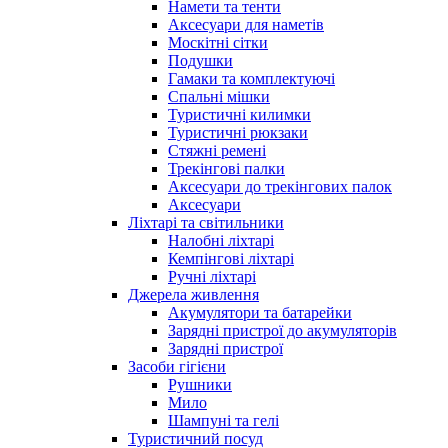
Намети та тенти
Аксесуари для наметів
Москітні сітки
Подушки
Гамаки та комплектуючі
Спальні мішки
Туристичні килимки
Туристичні рюкзаки
Стяжні ремені
Трекінгові палки
Аксесуари до трекінгових палок
Аксесуари
Ліхтарі та світильники
Налобні ліхтарі
Кемпінгові ліхтарі
Ручні ліхтарі
Джерела живлення
Акумулятори та батарейки
Зарядні пристрої до акумуляторів
Зарядні пристрої
Засоби гігієни
Рушники
Мило
Шампуні та гелі
Туристичний посуд