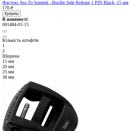
Фастекс Sea To Summit - Buckle Side Release 1 PIN Black, 15 мм
170
₴
Купити
В наявності
001484-01-15
Кількість штифтів
1
2
Ширина
15 мм
20 мм
25 мм
38 мм