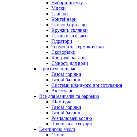
Набори посуду
Миски
Тарілки
Контейнери
Столові прилади
Кружки, склянки
Пляшки та фляги
Гідратори
Термоси та термокружки
Сковорідки
Каструлі, казани
Ємності для води
Приготування їжі
Газові горілки
Газові балони
Системи швидкого приготування
Аксесуари
Все для мангалів та барбекю
Шампура
Газові горілки
Газові балони
Розпалювачі вогню
Чохли та аксесуари
Кемпінгові меблі
Столи