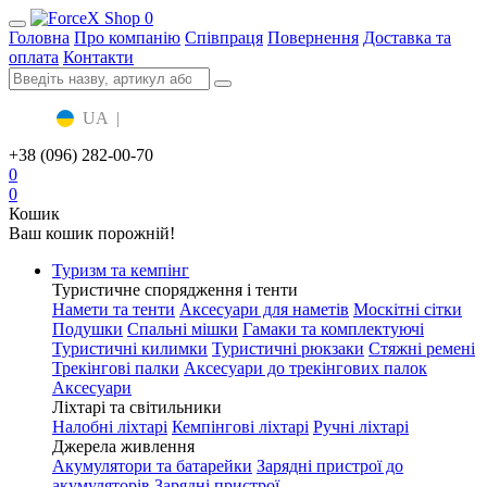
0
Головна
Про компанію
Співпраця
Повернення
Доставка та
оплата
Контакти
UA
|
RU
+38 (096) 282-00-70
0
0
Кошик
Ваш кошик порожній!
Туризм та кемпінг
Туристичне спорядження і тенти
Намети та тенти
Аксесуари для наметів
Москітні сітки
Подушки
Спальні мішки
Гамаки та комплектуючі
Туристичні килимки
Туристичні рюкзаки
Стяжні ремені
Трекінгові палки
Аксесуари до трекінгових палок
Аксесуари
Ліхтарі та світильники
Налобні ліхтарі
Кемпінгові ліхтарі
Ручні ліхтарі
Джерела живлення
Акумулятори та батарейки
Зарядні пристрої до
акумуляторів
Зарядні пристрої