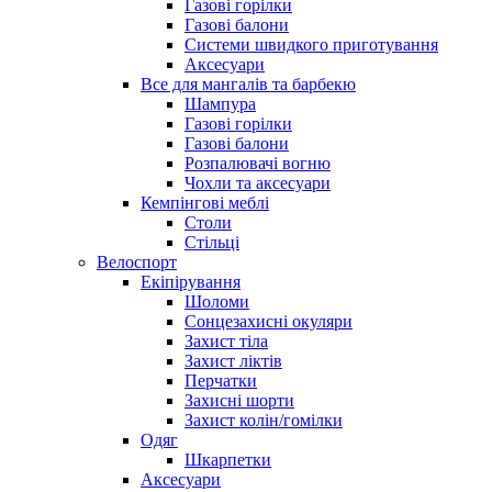
Газові горілки
Газові балони
Системи швидкого приготування
Аксесуари
Все для мангалів та барбекю
Шампура
Газові горілки
Газові балони
Розпалювачі вогню
Чохли та аксесуари
Кемпінгові меблі
Столи
Стільці
Велоспорт
Екіпірування
Шоломи
Сонцезахисні окуляри
Захист тіла
Захист ліктів
Перчатки
Захисні шорти
Захист колін/гомілки
Одяг
Шкарпетки
Аксесуари