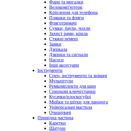
Фари та мигалки
Велокомп'ютери
Кріплення для телефона
Пляшки та фляги
Фляготримачі
Сумки, баули, чохли
Захист рами, крила
Стяжні ремені
Замки
Дзеркала
Дзвінки та сигнали
Насоси
Інші аксесуари
Інструменти
Спец. інструменти та знімачі
Мультитули
Ремкомплекти для шин
Спицьові ключі/станки
Кусачки/плоскогубці
Мийки та щітки для ланцюга
Універсальні мастила
Очищувачі
Привідна частина
Каретки
Шатуни