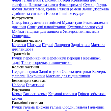
Фари та мигалки
Велокомп'ютери
Кріплення для
телефона
Пляшки та фляги
Фляготримачі
Сумки, баули,
чохли
Захист рами, крила
Стяжні ремені
Замки
Дзеркала
Дзвінки та сигнали
Насоси
Інші аксесуари
Інструменти
Спец. інструменти та знімачі
Мультитули
Ремкомплекти
для шин
Спицьові ключі/станки
Кусачки/плоскогубці
Мийки та щітки для ланцюга
Універсальні мастила
Очищувачі
Привідна частина
Каретки
Шатуни
Педалі
Ланцюги
Задні зірки
Мастила
для ланцюга
Трансмісія
Ручки перемикання
Перемикачі передні
Перемикачі
задні
Троси, сорочки, наконечники
Колісні частини
Передні втулки
Задні втулки
Осі, ексцентрики
Камери,
фліпери
Покришки
Мастила для підшипників
Безкамерна система
Набори
Герметики
Керування
Керма
Виноси керма
Кермові колонки
Гріпси, обмотки
керма
Гальмівні системи
Ручки гальма
Дискові гальма
Ободні гальма
Гальмівні