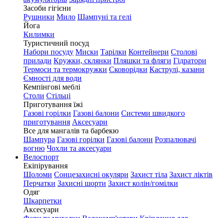
Засоби гігієни
Рушники
Мило
Шампуні та гелі
Йога
Килимки
Туристичний посуд
Набори посуду
Миски
Тарілки
Контейнери
Столові
прилади
Кружки, склянки
Пляшки та фляги
Гідратори
Термоси та термокружки
Сковорідки
Каструлі, казани
Ємності для води
Кемпінгові меблі
Столи
Стільці
Приготування їжі
Газові горілки
Газові балони
Системи швидкого
приготування
Аксесуари
Все для мангалів та барбекю
Шампура
Газові горілки
Газові балони
Розпалювачі
вогню
Чохли та аксесуари
Велоспорт
Екіпірування
Шоломи
Сонцезахисні окуляри
Захист тіла
Захист ліктів
Перчатки
Захисні шорти
Захист колін/гомілки
Одяг
Шкарпетки
Аксесуари