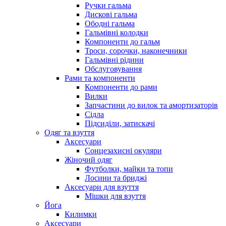
Ручки гальма
Дискові гальма
Ободні гальма
Гальмівні колодки
Компоненти до гальм
Троси, сорочки, наконечники
Гальмівні рідини
Обслуговування
Рами та компоненти
Компоненти до рами
Вилки
Запчастини до вилок та амортизаторів
Сідла
Підсиділи, затискачі
Одяг та взуття
Аксесуари
Сонцезахисні окуляри
Жіночий одяг
Футболки, майки та топи
Лосини та бриджі
Аксесуари для взуття
Мішки для взуття
Йога
Килимки
Аксесуари