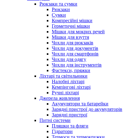
Рюкзаки та сумки
Рюкзаки
Сумки
Компресійні мішки
Герметичні мішки
Мішки для мокрих речей
Мішки для взуття
Чохли для рюкзаків
Чохли для документів
Чохли для смартфонів
Чохли для одягу
Чохли для інструментів
Фастекси, пряжки
Ліхтарі та світильники
Налобні ліхтарі
Кемпінгові ліхтарі
Ручні ліхтарі
Джерела живлення
Акумулятори та батарейки
Зарядні пристрої до акумуляторів
Зарядні пристрої
Питні системи
Пляшки та фляги
Гідратори
Термоси та термокружки