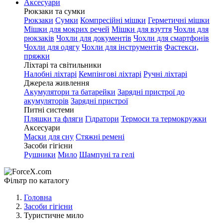
Аксесуари
Рюкзаки та сумки
Рюкзаки
Сумки
Компресійні мішки
Герметичні мішки
Мішки для мокрих речей
Мішки для взуття
Чохли для
рюкзаків
Чохли для документів
Чохли для смартфонів
Чохли для одягу
Чохли для інструментів
Фастекси,
пряжки
Ліхтарі та світильники
Налобні ліхтарі
Кемпінгові ліхтарі
Ручні ліхтарі
Джерела живлення
Акумулятори та батарейки
Зарядні пристрої до
акумуляторів
Зарядні пристрої
Питні системи
Пляшки та фляги
Гідратори
Термоси та термокружки
Аксесуари
Маски для сну
Стяжні ремені
Засоби гігієни
Рушники
Мило
Шампуні та гелі
Фільтр по каталогу
Головна
Засоби гігієни
Туристичне мило