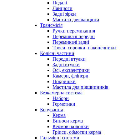
Педалі
Ланцюги
Задні зірки
Мастила для ланцюга
Трансмісія
Ручки перемикання
Перемикачі передні
Перемикачі задні
Троси, сорочки, наконечники
Колісні частини
Передні втулки
Задні втулки
Осі, ексцентрики
Камери, фліпери
Покришки
Мастила для підшипників
Безкамерна система
Набори
Герметики
Керування
Керма
Виноси керма
Кермові колонки
Гріпси, обмотки керма
Гальмівні системи