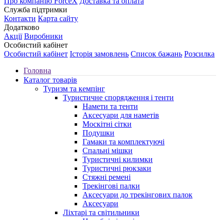
Про компанію ForceX
Доставка та оплата
Служба підтримки
Контакти
Карта сайту
Додатково
Акції
Виробники
Особистий кабінет
Особистий кабінет
Історія замовлень
Список бажань
Розсилка
Головна
Каталог товарів
Туризм та кемпінг
Туристичне спорядження і тенти
Намети та тенти
Аксесуари для наметів
Москітні сітки
Подушки
Гамаки та комплектуючі
Спальні мішки
Туристичні килимки
Туристичні рюкзаки
Стяжні ремені
Трекінгові палки
Аксесуари до трекінгових палок
Аксесуари
Ліхтарі та світильники