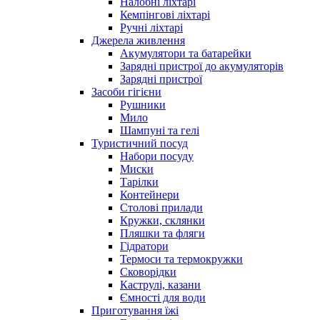
Налобні ліхтарі
Кемпінгові ліхтарі
Ручні ліхтарі
Джерела живлення
Акумулятори та батарейки
Зарядні пристрої до акумуляторів
Зарядні пристрої
Засоби гігієни
Рушники
Мило
Шампуні та гелі
Туристичний посуд
Набори посуду
Миски
Тарілки
Контейнери
Столові прилади
Кружки, склянки
Пляшки та фляги
Гідратори
Термоси та термокружки
Сковорідки
Каструлі, казани
Ємності для води
Приготування їжі