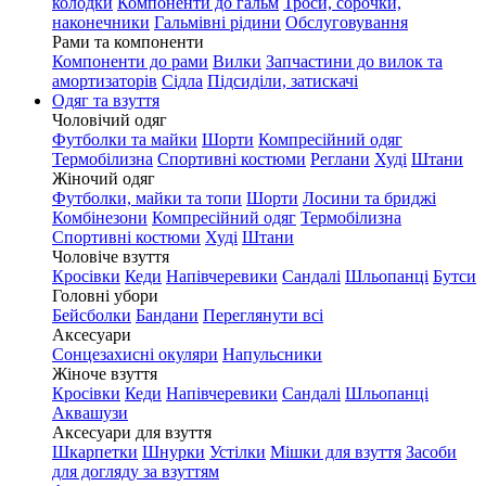
колодки
Компоненти до гальм
Троси, сорочки,
наконечники
Гальмівні рідини
Обслуговування
Рами та компоненти
Компоненти до рами
Вилки
Запчастини до вилок та
амортизаторів
Сідла
Підсиділи, затискачі
Одяг та взуття
Чоловічий одяг
Футболки та майки
Шорти
Компресійний одяг
Термобілизна
Спортивні костюми
Реглани
Худі
Штани
Жіночий одяг
Футболки, майки та топи
Шорти
Лосини та бриджі
Комбінезони
Компресійний одяг
Термобілизна
Спортивні костюми
Худі
Штани
Чоловіче взуття
Кросівки
Кеди
Напівчеревики
Сандалі
Шльопанці
Бутси
Головні убори
Бейсболки
Бандани
Переглянути всі
Аксесуари
Сонцезахисні окуляри
Напульсники
Жіноче взуття
Кросівки
Кеди
Напівчеревики
Сандалі
Шльопанці
Аквашузи
Аксесуари для взуття
Шкарпетки
Шнурки
Устілки
Мішки для взуття
Засоби
для догляду за взуттям