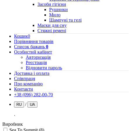
Засоби гігієни
Рушники
Мило
Шампуні та гелі
Маски для сну
Стяжні ремені
Кошик
0
Порівняння товарів
Список бажань
0
Особистий кабінет
Авторизація
Реєстрація
Відновити пароль
Доставка і оплата
Співпраця
Про компанію
Контакти
+38 (096) 282-00-70
/
RU
UA
.
Виробник
Sea To Summit
(8)