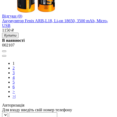
Відгуки (0)
Акумулятор Fenix ARB-L18, Li-on 18650, 3500 mAh, Micro-
USB
1150
₴
Купити
В наявності
002107
1
2
3
4
5
6
>
>|
Авторизація
Для входу введіть свій номер телефону