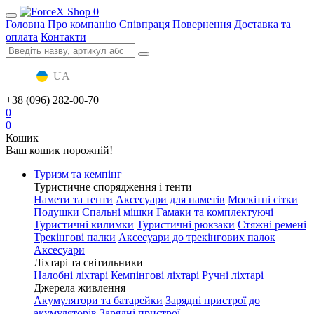
0
Головна
Про компанію
Співпраця
Повернення
Доставка та
оплата
Контакти
UA
|
RU
+38 (096) 282-00-70
0
0
Кошик
Ваш кошик порожній!
Туризм та кемпінг
Туристичне спорядження і тенти
Намети та тенти
Аксесуари для наметів
Москітні сітки
Подушки
Спальні мішки
Гамаки та комплектуючі
Туристичні килимки
Туристичні рюкзаки
Стяжні ремені
Трекінгові палки
Аксесуари до трекінгових палок
Аксесуари
Ліхтарі та світильники
Налобні ліхтарі
Кемпінгові ліхтарі
Ручні ліхтарі
Джерела живлення
Акумулятори та батарейки
Зарядні пристрої до
акумуляторів
Зарядні пристрої