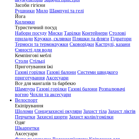
Засоби гігієни
Рушники
Мило
Шампуні та гелі
Йога
Килимки
Туристичний посуд
Набори посуду
Миски
Тарілки
Контейнери
Столові
прилади
Кружки, склянки
Пляшки та фляги
Гідратори
Термоси та термокружки
Сковорідки
Каструлі, казани
Ємності для води
Кемпінгові меблі
Столи
Стільці
Приготування їжі
Газові горілки
Газові балони
Системи швидкого
приготування
Аксесуари
Все для мангалів та барбекю
Шампура
Газові горілки
Газові балони
Розпалювачі
вогню
Чохли та аксесуари
Велоспорт
Екіпірування
Шоломи
Сонцезахисні окуляри
Захист тіла
Захист ліктів
Перчатки
Захисні шорти
Захист колін/гомілки
Одяг
Шкарпетки
Аксесуари