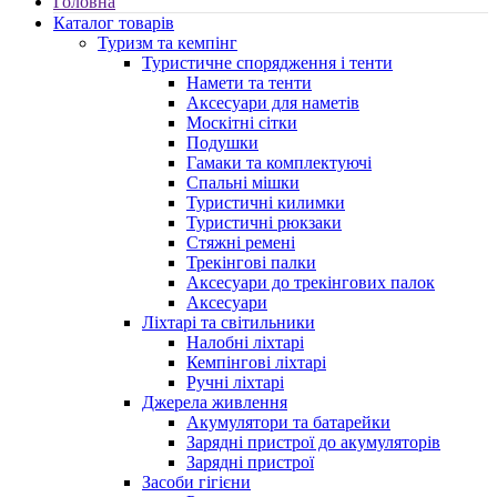
Головна
Каталог товарів
Туризм та кемпінг
Туристичне спорядження і тенти
Намети та тенти
Аксесуари для наметів
Москітні сітки
Подушки
Гамаки та комплектуючі
Спальні мішки
Туристичні килимки
Туристичні рюкзаки
Стяжні ремені
Трекінгові палки
Аксесуари до трекінгових палок
Аксесуари
Ліхтарі та світильники
Налобні ліхтарі
Кемпінгові ліхтарі
Ручні ліхтарі
Джерела живлення
Акумулятори та батарейки
Зарядні пристрої до акумуляторів
Зарядні пристрої
Засоби гігієни