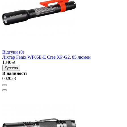
Відгуки (0)
Ліхтар Fenix WF05E-E Cree XP-G2, 85 люмен
1340
₴
Купити
В наявності
002023