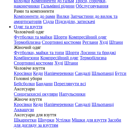
колодки
Компоненти до гальм
Троси, сорочки,
наконечники
Гальмівні рідини
Обслуговування
Рами та компоненти
Компоненти до рами
Вилки
Запчастини до вилок та
амортизаторів
Сідла
Підсиділи, затискачі
Одяг та взуття
Чоловічий одяг
Футболки та майки
Шорти
Компресійний одяг
Термобілизна
Спортивні костюми
Реглани
Худі
Штани
Жіночий одяг
Футболки, майки та топи
Шорти
Лосини та бриджі
Комбінезони
Компресійний одяг
Термобілизна
Спортивні костюми
Худі
Штани
Чоловіче взуття
Кросівки
Кеди
Напівчеревики
Сандалі
Шльопанці
Бутси
Головні убори
Бейсболки
Бандани
Переглянути всі
Аксесуари
Сонцезахисні окуляри
Напульсники
Жіноче взуття
Кросівки
Кеди
Напівчеревики
Сандалі
Шльопанці
Аквашузи
Аксесуари для взуття
Шкарпетки
Шнурки
Устілки
Мішки для взуття
Засоби
для догляду за взуттям