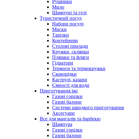
Рушники
Мило
Шампуні та гелі
Туристичний посуд
Набори посуду
Миски
Тарілки
Контейнери
Столові прилади
Кружки, склянки
Пляшки та фляги
Гідратори
Термоси та термокружки
Сковорідки
Каструлі, казани
Ємності для води
Приготування їжі
Газові горілки
Газові балони
Системи швидкого приготування
Аксесуари
Все для мангалів та барбекю
Шампура
Газові горілки
Газові балони