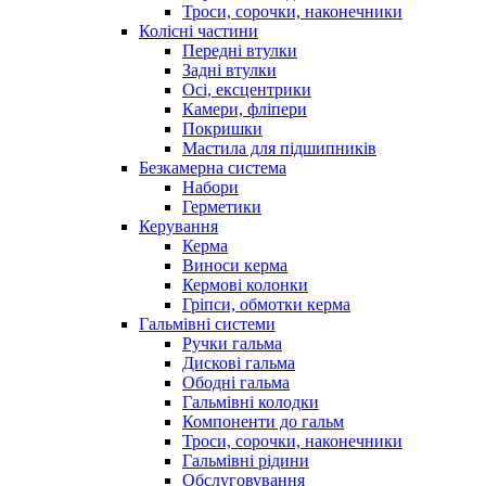
Троси, сорочки, наконечники
Колісні частини
Передні втулки
Задні втулки
Осі, ексцентрики
Камери, фліпери
Покришки
Мастила для підшипників
Безкамерна система
Набори
Герметики
Керування
Керма
Виноси керма
Кермові колонки
Гріпси, обмотки керма
Гальмівні системи
Ручки гальма
Дискові гальма
Ободні гальма
Гальмівні колодки
Компоненти до гальм
Троси, сорочки, наконечники
Гальмівні рідини
Обслуговування