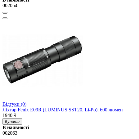
002054
Відгуки (0)
Ліхтар Fenix E09R (LUMINUS SST20, Li-Po), 600 люмен
1940
₴
Купити
В наявності
002063