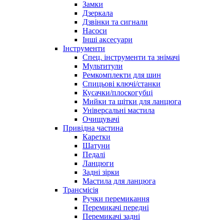
Замки
Дзеркала
Дзвінки та сигнали
Насоси
Інші аксесуари
Інструменти
Спец. інструменти та знімачі
Мультитули
Ремкомплекти для шин
Спицьові ключі/станки
Кусачки/плоскогубці
Мийки та щітки для ланцюга
Універсальні мастила
Очищувачі
Привідна частина
Каретки
Шатуни
Педалі
Ланцюги
Задні зірки
Мастила для ланцюга
Трансмісія
Ручки перемикання
Перемикачі передні
Перемикачі задні