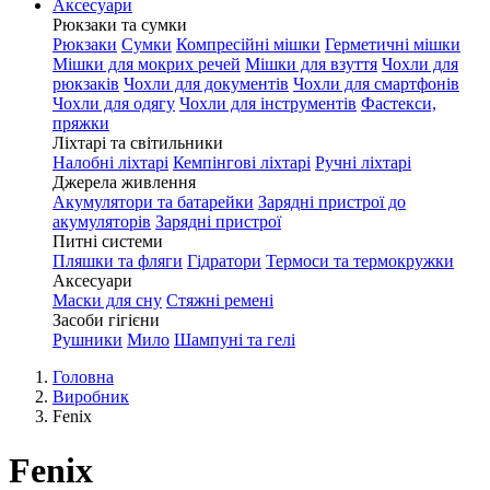
Аксесуари
Рюкзаки та сумки
Рюкзаки
Сумки
Компресійні мішки
Герметичні мішки
Мішки для мокрих речей
Мішки для взуття
Чохли для
рюкзаків
Чохли для документів
Чохли для смартфонів
Чохли для одягу
Чохли для інструментів
Фастекси,
пряжки
Ліхтарі та світильники
Налобні ліхтарі
Кемпінгові ліхтарі
Ручні ліхтарі
Джерела живлення
Акумулятори та батарейки
Зарядні пристрої до
акумуляторів
Зарядні пристрої
Питні системи
Пляшки та фляги
Гідратори
Термоси та термокружки
Аксесуари
Маски для сну
Стяжні ремені
Засоби гігієни
Рушники
Мило
Шампуні та гелі
Головна
Виробник
Fenix
Fenix