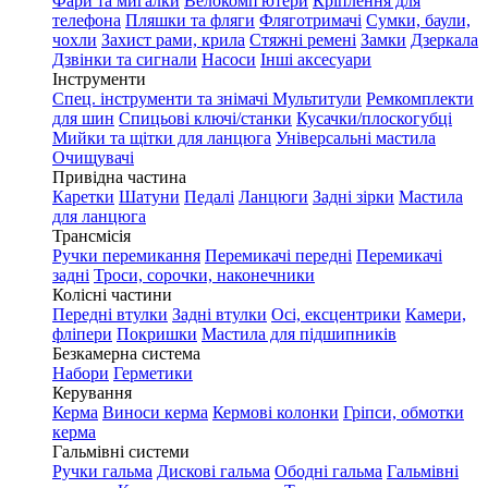
Фари та мигалки
Велокомп'ютери
Кріплення для
телефона
Пляшки та фляги
Фляготримачі
Сумки, баули,
чохли
Захист рами, крила
Стяжні ремені
Замки
Дзеркала
Дзвінки та сигнали
Насоси
Інші аксесуари
Інструменти
Спец. інструменти та знімачі
Мультитули
Ремкомплекти
для шин
Спицьові ключі/станки
Кусачки/плоскогубці
Мийки та щітки для ланцюга
Універсальні мастила
Очищувачі
Привідна частина
Каретки
Шатуни
Педалі
Ланцюги
Задні зірки
Мастила
для ланцюга
Трансмісія
Ручки перемикання
Перемикачі передні
Перемикачі
задні
Троси, сорочки, наконечники
Колісні частини
Передні втулки
Задні втулки
Осі, ексцентрики
Камери,
фліпери
Покришки
Мастила для підшипників
Безкамерна система
Набори
Герметики
Керування
Керма
Виноси керма
Кермові колонки
Гріпси, обмотки
керма
Гальмівні системи
Ручки гальма
Дискові гальма
Ободні гальма
Гальмівні