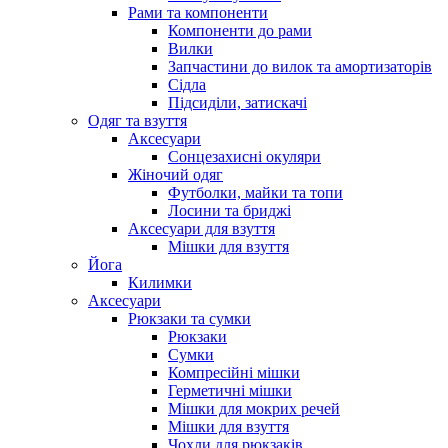
Рами та компоненти
Компоненти до рами
Вилки
Запчастини до вилок та амортизаторів
Сідла
Підсиділи, затискачі
Одяг та взуття
Аксесуари
Сонцезахисні окуляри
Жіночий одяг
Футболки, майки та топи
Лосини та бриджі
Аксесуари для взуття
Мішки для взуття
Йога
Килимки
Аксесуари
Рюкзаки та сумки
Рюкзаки
Сумки
Компресійні мішки
Герметичні мішки
Мішки для мокрих речей
Мішки для взуття
Чохли для рюкзаків