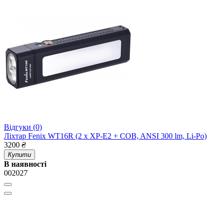
Відгуки (0)
Ліхтар Fenix WT16R (2 x XP-E2 + COB, ANSI 300 lm, Li-Po)
3200
₴
Купити
В наявності
002027