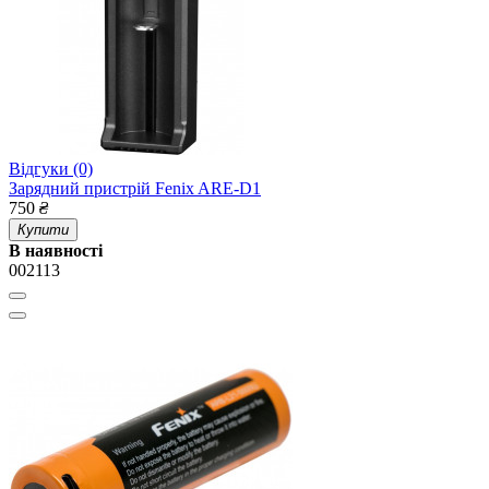
Відгуки (0)
Зарядний пристрій Fenix ARE-D1
750
₴
Купити
В наявності
002113