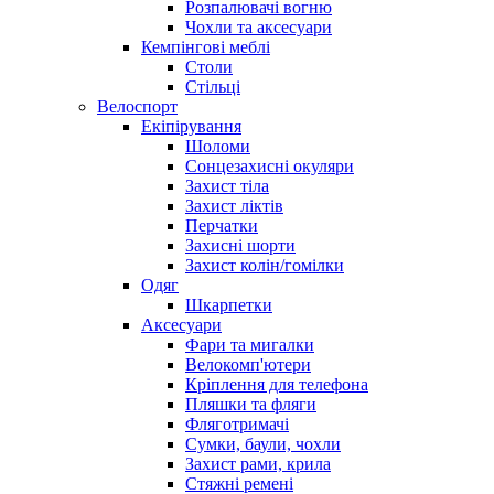
Розпалювачі вогню
Чохли та аксесуари
Кемпінгові меблі
Столи
Стільці
Велоспорт
Екіпірування
Шоломи
Сонцезахисні окуляри
Захист тіла
Захист ліктів
Перчатки
Захисні шорти
Захист колін/гомілки
Одяг
Шкарпетки
Аксесуари
Фари та мигалки
Велокомп'ютери
Кріплення для телефона
Пляшки та фляги
Фляготримачі
Сумки, баули, чохли
Захист рами, крила
Стяжні ремені