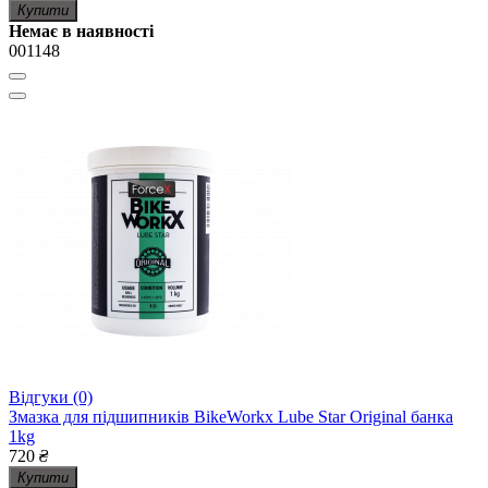
Купити
Немає в наявності
001148
Відгуки (0)
Змазка для підшипників BikeWorkx Lube Star Original банка
1kg
720
₴
Купити