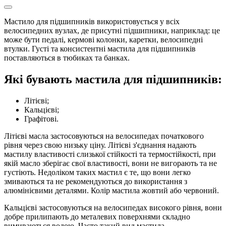
Мастило для підшипників використовується у всіх
велосипедних вузлах, де присутні підшипники, наприклад: це
може бути педалі, кермові колонки, каретки, велосипедні
втулки. Густі та консистентні мастила для підшипників
поставляються в тюбиках та банках.
Які бувають мастила для підшипників:
Літієві;
Кальцієві;
Графітові.
Літієві масла застосовуються на велосипедах початкового
рівня через свою низьку ціну. Літієві з'єднання надають
мастилу властивості слизької стійкості та термостійкості, при
якій масло зберігає свої властивості, вони не вигорають та не
густіють. Недоліком таких мастил є те, що вони легко
змиваються та не рекомендуються до використання з
алюмінієвими деталями. Колір мастила жовтий або червоний.
Кальцієві застосовуються на велосипедах високого рівня, вони
добре прилипають до металевих поверхнями складно
вимиваються водою. Часто такий вид мастила