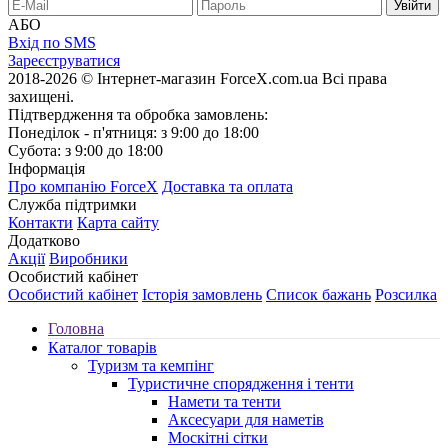
АБО
Вхід по SMS
Зареєструватися
2018-2026 © Інтернет-магазин ForceX.com.ua
Всі права
захищені.
Підтвердження та обробка замовлень:
Понеділок - п'ятниця: з 9:00 до 18:00
Субота: з 9:00 до 18:00
Інформація
Про компанію ForceX
Доставка та оплата
Служба підтримки
Контакти
Карта сайту
Додатково
Акції
Виробники
Особистий кабінет
Особистий кабінет
Історія замовлень
Список бажань
Розсилка
Головна
Каталог товарів
Туризм та кемпінг
Туристичне спорядження і тенти
Намети та тенти
Аксесуари для наметів
Москітні сітки