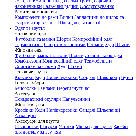
колодки
Компоненти до гальм
Троси, сорочки,
наконечники
Гальмівні рідини
Обслуговування
Рами та компоненти
Компоненти до рами
Вилки
Запчастини до вилок та
амортизаторів
Сідла
Підсиділи, затискачі
Одяг та взуття
Чоловічий одяг
Футболки та майки
Шорти
Компресійний одяг
Термобілизна
Спортивні костюми
Реглани
Худі
Штани
Жіночий одяг
Футболки, майки та топи
Шорти
Лосини та бриджі
Комбінезони
Компресійний одяг
Термобілизна
Спортивні костюми
Худі
Штани
Чоловіче взуття
Кросівки
Кеди
Напівчеревики
Сандалі
Шльопанці
Бутси
Головні убори
Бейсболки
Бандани
Переглянути всі
Аксесуари
Сонцезахисні окуляри
Напульсники
Жіноче взуття
Кросівки
Кеди
Напівчеревики
Сандалі
Шльопанці
Аквашузи
Аксесуари для взуття
Шкарпетки
Шнурки
Устілки
Мішки для взуття
Засоби
для догляду за взуттям