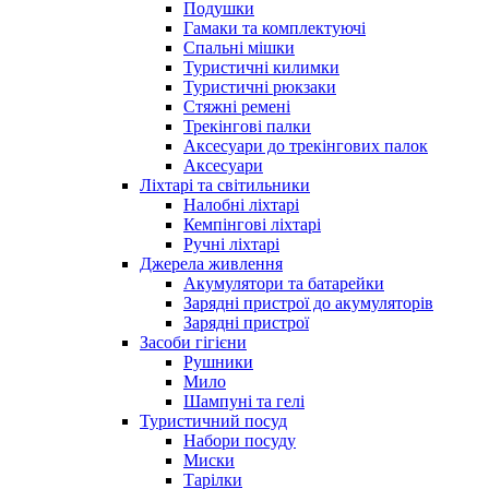
Подушки
Гамаки та комплектуючі
Спальні мішки
Туристичні килимки
Туристичні рюкзаки
Стяжні ремені
Трекінгові палки
Аксесуари до трекінгових палок
Аксесуари
Ліхтарі та світильники
Налобні ліхтарі
Кемпінгові ліхтарі
Ручні ліхтарі
Джерела живлення
Акумулятори та батарейки
Зарядні пристрої до акумуляторів
Зарядні пристрої
Засоби гігієни
Рушники
Мило
Шампуні та гелі
Туристичний посуд
Набори посуду
Миски
Тарілки