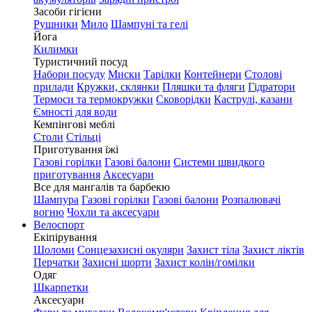
Засоби гігієни
Рушники
Мило
Шампуні та гелі
Йога
Килимки
Туристичний посуд
Набори посуду
Миски
Тарілки
Контейнери
Столові
прилади
Кружки, склянки
Пляшки та фляги
Гідратори
Термоси та термокружки
Сковорідки
Каструлі, казани
Ємності для води
Кемпінгові меблі
Столи
Стільці
Приготування їжі
Газові горілки
Газові балони
Системи швидкого
приготування
Аксесуари
Все для мангалів та барбекю
Шампура
Газові горілки
Газові балони
Розпалювачі
вогню
Чохли та аксесуари
Велоспорт
Екіпірування
Шоломи
Сонцезахисні окуляри
Захист тіла
Захист ліктів
Перчатки
Захисні шорти
Захист колін/гомілки
Одяг
Шкарпетки
Аксесуари