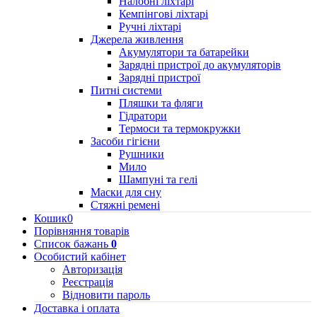
Налобні ліхтарі
Кемпінгові ліхтарі
Ручні ліхтарі
Джерела живлення
Акумулятори та батарейки
Зарядні пристрої до акумуляторів
Зарядні пристрої
Питні системи
Пляшки та фляги
Гідратори
Термоси та термокружки
Засоби гігієни
Рушники
Мило
Шампуні та гелі
Маски для сну
Стяжні ремені
Кошик
0
Порівняння товарів
Список бажань
0
Особистий кабінет
Авторизація
Реєстрація
Відновити пароль
Доставка і оплата