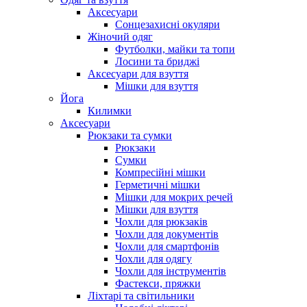
Аксесуари
Сонцезахисні окуляри
Жіночий одяг
Футболки, майки та топи
Лосини та бриджі
Аксесуари для взуття
Мішки для взуття
Йога
Килимки
Аксесуари
Рюкзаки та сумки
Рюкзаки
Сумки
Компресійні мішки
Герметичні мішки
Мішки для мокрих речей
Мішки для взуття
Чохли для рюкзаків
Чохли для документів
Чохли для смартфонів
Чохли для одягу
Чохли для інструментів
Фастекси, пряжки
Ліхтарі та світильники