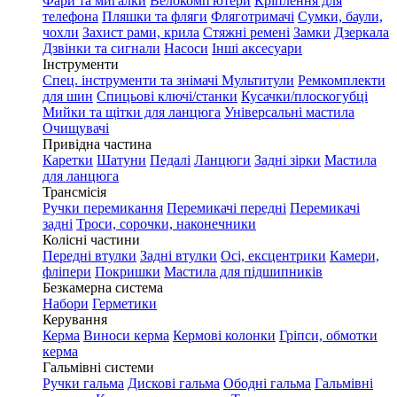
Фари та мигалки
Велокомп'ютери
Кріплення для
телефона
Пляшки та фляги
Фляготримачі
Сумки, баули,
чохли
Захист рами, крила
Стяжні ремені
Замки
Дзеркала
Дзвінки та сигнали
Насоси
Інші аксесуари
Інструменти
Спец. інструменти та знімачі
Мультитули
Ремкомплекти
для шин
Спицьові ключі/станки
Кусачки/плоскогубці
Мийки та щітки для ланцюга
Універсальні мастила
Очищувачі
Привідна частина
Каретки
Шатуни
Педалі
Ланцюги
Задні зірки
Мастила
для ланцюга
Трансмісія
Ручки перемикання
Перемикачі передні
Перемикачі
задні
Троси, сорочки, наконечники
Колісні частини
Передні втулки
Задні втулки
Осі, ексцентрики
Камери,
фліпери
Покришки
Мастила для підшипників
Безкамерна система
Набори
Герметики
Керування
Керма
Виноси керма
Кермові колонки
Гріпси, обмотки
керма
Гальмівні системи
Ручки гальма
Дискові гальма
Ободні гальма
Гальмівні