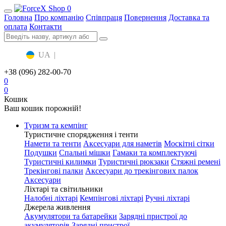
0
Головна
Про компанію
Співпраця
Повернення
Доставка та
оплата
Контакти
UA
|
RU
+38 (096) 282-00-70
0
0
Кошик
Ваш кошик порожній!
Туризм та кемпінг
Туристичне спорядження і тенти
Намети та тенти
Аксесуари для наметів
Москітні сітки
Подушки
Спальні мішки
Гамаки та комплектуючі
Туристичні килимки
Туристичні рюкзаки
Стяжні ремені
Трекінгові палки
Аксесуари до трекінгових палок
Аксесуари
Ліхтарі та світильники
Налобні ліхтарі
Кемпінгові ліхтарі
Ручні ліхтарі
Джерела живлення
Акумулятори та батарейки
Зарядні пристрої до
акумуляторів
Зарядні пристрої