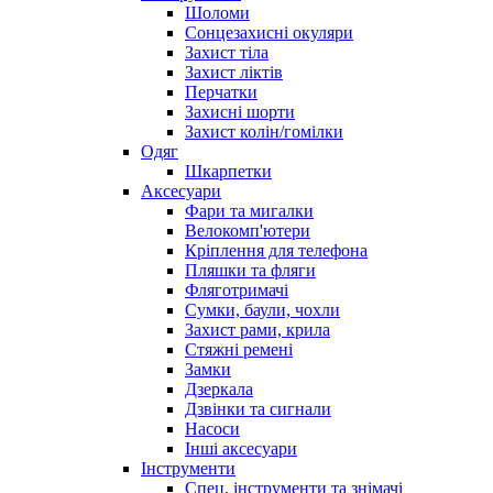
Шоломи
Сонцезахисні окуляри
Захист тіла
Захист ліктів
Перчатки
Захисні шорти
Захист колін/гомілки
Одяг
Шкарпетки
Аксесуари
Фари та мигалки
Велокомп'ютери
Кріплення для телефона
Пляшки та фляги
Фляготримачі
Сумки, баули, чохли
Захист рами, крила
Стяжні ремені
Замки
Дзеркала
Дзвінки та сигнали
Насоси
Інші аксесуари
Інструменти
Спец. інструменти та знімачі