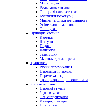
Мультитули
Ремкомплекти для шин
Спицьові ключі/станки
Кусачки/плоскогубці
Мийки та щітки для ланцюга
Універсальні мастила
Очищувачі
Привідна частина
Каретки
Шатуни
Педалі
Ланцюги
Задні зірки
Мастила для ланцюга
Трансмісія
Ручки перемикання
Перемикачі передні
Перемикачі задні
Троси, сорочки, наконечники
Колісні частини
Передні втулки
Задні втулки
Осі, ексцентрики
Камери, фліпери
Покришки