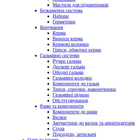
Мастила для підшипників
Безкамерна система
Набори
Герметики
Керування
Керма
Виноси керма
Кермові колонки
Гріпси, обмотки керма
Гальмівні системи
Ручки гальма
Дискові гальма
Ободні гальма
Гальмівні колодки
Компоненти до гальм
Троси, сорочки, наконечники
Гальмівні рідини
Обслуговування
Рами та компоненти
Компоненти до рами
Вилки
Запчастини до вилок та амортизаторів
Сідла
Підсиділи, затискачі
Одяг та взуття