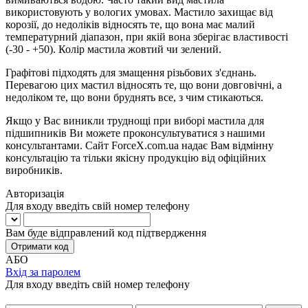
використовують у вологих умовах. Мастило захищає від
корозії, до недоліків відносять те, що вона має малий
температурний діапазон, при якій вона зберігає властивості
(-30 - +50). Колір мастила жовтий чи зелений.
Графітові підходять для змащення різьбових з'єднань.
Перевагою цих мастил відносять те, що вони довговічні, а
недоліком те, що вони бруднять все, з чим стикаються.
Якщо у Вас виникли труднощі при виборі мастила для
підшипників Ви можете проконсультуватися з нашими
консультантами. Сайт ForceX.com.ua надає Вам відмінну
консультацію та тільки якісну продукцію від офіційних
виробників.
Авторизація
Для входу введіть свій номер телефону
Вам буде відправлений код підтвердження
Отримати код
АБО
Вхід за паролем
Для входу введіть свій номер телефону