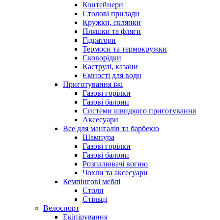
Контейнери
Столові прилади
Кружки, склянки
Пляшки та фляги
Гідратори
Термоси та термокружки
Сковорідки
Каструлі, казани
Ємності для води
Приготування їжі
Газові горілки
Газові балони
Системи швидкого приготування
Аксесуари
Все для мангалів та барбекю
Шампура
Газові горілки
Газові балони
Розпалювачі вогню
Чохли та аксесуари
Кемпінгові меблі
Столи
Стільці
Велоспорт
Екіпірування