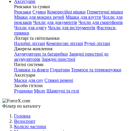
Аксесуари
Рюкзаки та сумки
Рюкзаки
Сумки
Компресійні мішки
Герметичні мішки
Мішки для мокрих речей
Мішки для взуття
Чохли для
рюкзаків
Чохли для документів
Чохли для смартфонів
Чохли для одягу
Чохли для інструментів
Фастекси,
пряжки
Ліхтарі та світильники
Налобні ліхтарі
Кемпінгові ліхтарі
Ручні ліхтарі
Джерела живлення
Акумулятори та батарейки
Зарядні пристрої до
акумуляторів
Зарядні пристрої
Питні системи
Пляшки та фляги
Гідратори
Термоси та термокружки
Аксесуари
Маски для сну
Стяжні ремені
Засоби гігієни
Рушники
Мило
Шампуні та гелі
Фільтр по каталогу
Головна
Велоспорт
Колісні частини