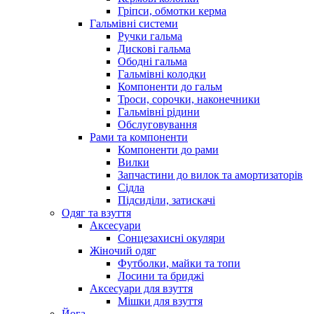
Гріпси, обмотки керма
Гальмівні системи
Ручки гальма
Дискові гальма
Ободні гальма
Гальмівні колодки
Компоненти до гальм
Троси, сорочки, наконечники
Гальмівні рідини
Обслуговування
Рами та компоненти
Компоненти до рами
Вилки
Запчастини до вилок та амортизаторів
Сідла
Підсиділи, затискачі
Одяг та взуття
Аксесуари
Сонцезахисні окуляри
Жіночий одяг
Футболки, майки та топи
Лосини та бриджі
Аксесуари для взуття
Мішки для взуття
Йога