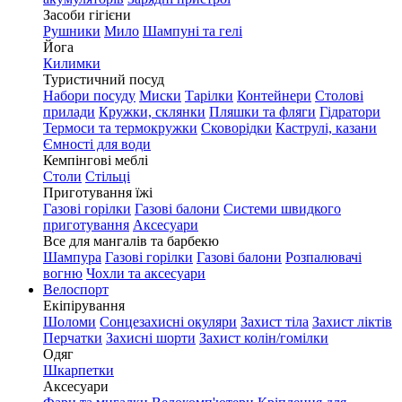
Засоби гігієни
Рушники
Мило
Шампуні та гелі
Йога
Килимки
Туристичний посуд
Набори посуду
Миски
Тарілки
Контейнери
Столові
прилади
Кружки, склянки
Пляшки та фляги
Гідратори
Термоси та термокружки
Сковорідки
Каструлі, казани
Ємності для води
Кемпінгові меблі
Столи
Стільці
Приготування їжі
Газові горілки
Газові балони
Системи швидкого
приготування
Аксесуари
Все для мангалів та барбекю
Шампура
Газові горілки
Газові балони
Розпалювачі
вогню
Чохли та аксесуари
Велоспорт
Екіпірування
Шоломи
Сонцезахисні окуляри
Захист тіла
Захист ліктів
Перчатки
Захисні шорти
Захист колін/гомілки
Одяг
Шкарпетки
Аксесуари