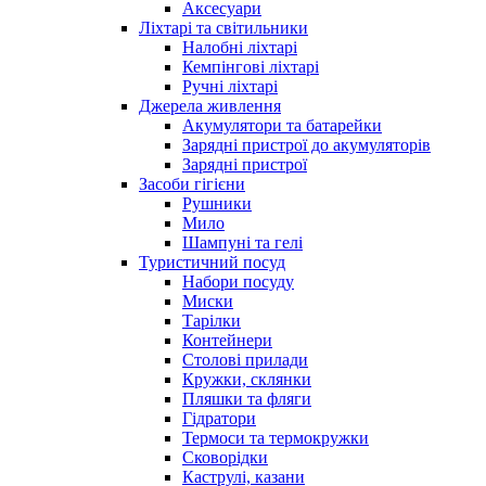
Аксесуари
Ліхтарі та світильники
Налобні ліхтарі
Кемпінгові ліхтарі
Ручні ліхтарі
Джерела живлення
Акумулятори та батарейки
Зарядні пристрої до акумуляторів
Зарядні пристрої
Засоби гігієни
Рушники
Мило
Шампуні та гелі
Туристичний посуд
Набори посуду
Миски
Тарілки
Контейнери
Столові прилади
Кружки, склянки
Пляшки та фляги
Гідратори
Термоси та термокружки
Сковорідки
Каструлі, казани