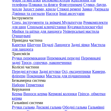
Фари та мигалки
Велокомп'ютери
Кріплення для
телефона
Пляшки та фляги
Фляготримачі
Сумки, баули,
чохли
Захист рами, крила
Стяжні ремені
Замки
Дзеркала
Дзвінки та сигнали
Насоси
Інші аксесуари
Інструменти
Спец. інструменти та знімачі
Мультитули
Ремкомплекти
для шин
Спицьові ключі/станки
Кусачки/плоскогубці
Мийки та щітки для ланцюга
Універсальні мастила
Очищувачі
Привідна частина
Каретки
Шатуни
Педалі
Ланцюги
Задні зірки
Мастила
для ланцюга
Трансмісія
Ручки перемикання
Перемикачі передні
Перемикачі
задні
Троси, сорочки, наконечники
Колісні частини
Передні втулки
Задні втулки
Осі, ексцентрики
Камери,
фліпери
Покришки
Мастила для підшипників
Безкамерна система
Набори
Герметики
Керування
Керма
Виноси керма
Кермові колонки
Гріпси, обмотки
керма
Гальмівні системи
Ручки гальма
Дискові гальма
Ободні гальма
Гальмівні