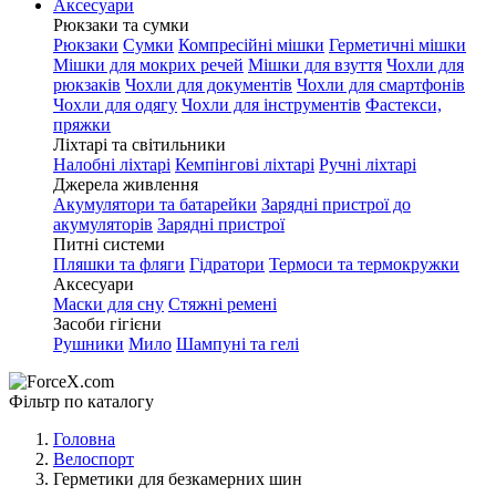
Аксесуари
Рюкзаки та сумки
Рюкзаки
Сумки
Компресійні мішки
Герметичні мішки
Мішки для мокрих речей
Мішки для взуття
Чохли для
рюкзаків
Чохли для документів
Чохли для смартфонів
Чохли для одягу
Чохли для інструментів
Фастекси,
пряжки
Ліхтарі та світильники
Налобні ліхтарі
Кемпінгові ліхтарі
Ручні ліхтарі
Джерела живлення
Акумулятори та батарейки
Зарядні пристрої до
акумуляторів
Зарядні пристрої
Питні системи
Пляшки та фляги
Гідратори
Термоси та термокружки
Аксесуари
Маски для сну
Стяжні ремені
Засоби гігієни
Рушники
Мило
Шампуні та гелі
Фільтр по каталогу
Головна
Велоспорт
Герметики для безкамерних шин