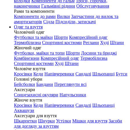
колодки
Компоненти до гальм
Троси, сорочки,
наконечники
Гальмівні рідини
Обслуговування
Рами та компоненти
Компоненти до рами
Вилки
Запчастини до вилок та
амортизаторів
Сідла
Підсиділи, затискачі
Одяг та взуття
Чоловічий одяг
Футболки та майки
Шорти
Компресійний одяг
Термобілизна
Спортивні костюми
Реглани
Худі
Штани
Жіночий одяг
Футболки, майки та топи
Шорти
Лосини та бриджі
Комбінезони
Компресійний одяг
Термобілизна
Спортивні костюми
Худі
Штани
Чоловіче взуття
Кросівки
Кеди
Напівчеревики
Сандалі
Шльопанці
Бутси
Головні убори
Бейсболки
Бандани
Переглянути всі
Аксесуари
Сонцезахисні окуляри
Напульсники
Жіноче взуття
Кросівки
Кеди
Напівчеревики
Сандалі
Шльопанці
Аквашузи
Аксесуари для взуття
Шкарпетки
Шнурки
Устілки
Мішки для взуття
Засоби
для догляду за взуттям