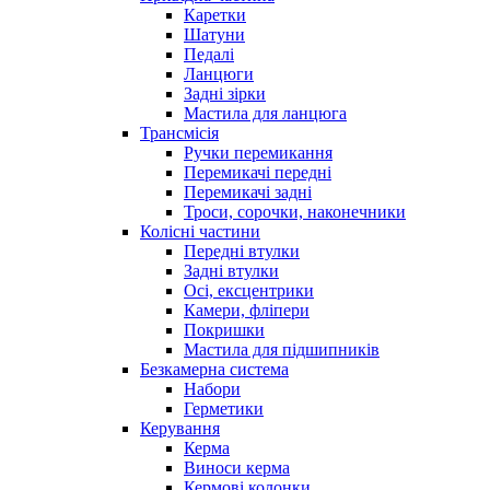
Каретки
Шатуни
Педалі
Ланцюги
Задні зірки
Мастила для ланцюга
Трансмісія
Ручки перемикання
Перемикачі передні
Перемикачі задні
Троси, сорочки, наконечники
Колісні частини
Передні втулки
Задні втулки
Осі, ексцентрики
Камери, фліпери
Покришки
Мастила для підшипників
Безкамерна система
Набори
Герметики
Керування
Керма
Виноси керма
Кермові колонки