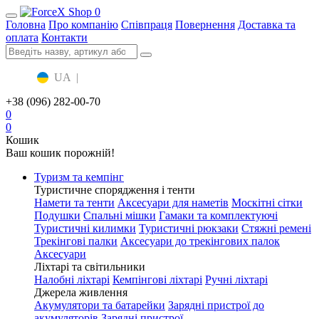
0
Головна
Про компанію
Співпраця
Повернення
Доставка та
оплата
Контакти
UA
|
RU
+38 (096) 282-00-70
0
0
Кошик
Ваш кошик порожній!
Туризм та кемпінг
Туристичне спорядження і тенти
Намети та тенти
Аксесуари для наметів
Москітні сітки
Подушки
Спальні мішки
Гамаки та комплектуючі
Туристичні килимки
Туристичні рюкзаки
Стяжні ремені
Трекінгові палки
Аксесуари до трекінгових палок
Аксесуари
Ліхтарі та світильники
Налобні ліхтарі
Кемпінгові ліхтарі
Ручні ліхтарі
Джерела живлення
Акумулятори та батарейки
Зарядні пристрої до
акумуляторів
Зарядні пристрої