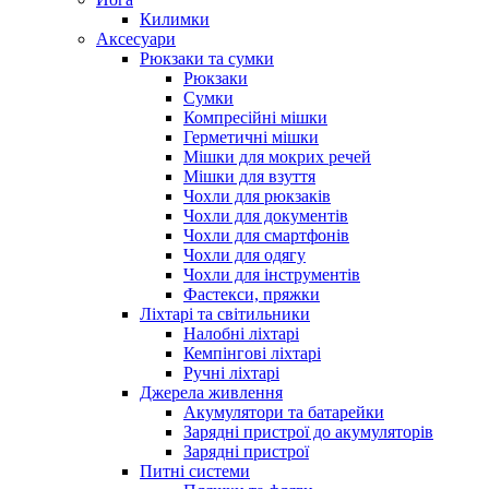
Килимки
Аксесуари
Рюкзаки та сумки
Рюкзаки
Сумки
Компресійні мішки
Герметичні мішки
Мішки для мокрих речей
Мішки для взуття
Чохли для рюкзаків
Чохли для документів
Чохли для смартфонів
Чохли для одягу
Чохли для інструментів
Фастекси, пряжки
Ліхтарі та світильники
Налобні ліхтарі
Кемпінгові ліхтарі
Ручні ліхтарі
Джерела живлення
Акумулятори та батарейки
Зарядні пристрої до акумуляторів
Зарядні пристрої
Питні системи