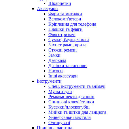
Шкарпетки
Аксесуари
Фари та мигалки
Велокомп'ютери
Кріплення для телефона
Пляшки та фляги
Фляготримачі
Сумки, баули, чохли
Захист рами, крила
Стяжні ремені
Замки
Дзеркала
Дзвінки та сигнали
Насоси
Інші аксесуари
Інструменти
Спец. інструменти та знімачі
Мультитули
Ремкомплекти для шин
Спицьові ключі/станки
Кусачки/плоскогубці
Мийки та щітки для ланцюга
Універсальні мастила
Очищувачі
Привідна частина