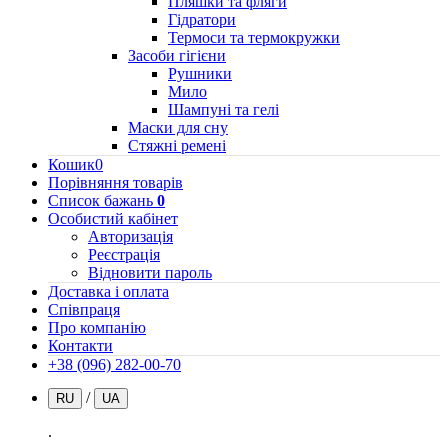
Пляшки та фляги
Гідратори
Термоси та термокружки
Засоби гігієни
Рушники
Мило
Шампуні та гелі
Маски для сну
Стяжні ремені
Кошик
0
Порівняння товарів
Список бажань
0
Особистий кабінет
Авторизація
Реєстрація
Відновити пароль
Доставка і оплата
Співпраця
Про компанію
Контакти
+38 (096) 282-00-70
/
RU
UA
.