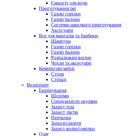
Ємності для води
Приготування їжі
Газові горілки
Газові балони
Системи швидкого приготування
Аксесуари
Все для мангалів та барбекю
Шампура
Газові горілки
Газові балони
Розпалювачі вогню
Чохли та аксесуари
Кемпінгові меблі
Столи
Стільці
Велоспорт
Екіпірування
Шоломи
Сонцезахисні окуляри
Захист тіла
Захист ліктів
Перчатки
Захисні шорти
Захист колін/гомілки
Одяг