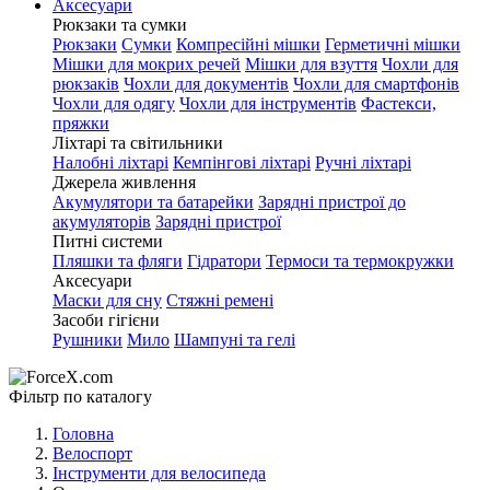
Аксесуари
Рюкзаки та сумки
Рюкзаки
Сумки
Компресійні мішки
Герметичні мішки
Мішки для мокрих речей
Мішки для взуття
Чохли для
рюкзаків
Чохли для документів
Чохли для смартфонів
Чохли для одягу
Чохли для інструментів
Фастекси,
пряжки
Ліхтарі та світильники
Налобні ліхтарі
Кемпінгові ліхтарі
Ручні ліхтарі
Джерела живлення
Акумулятори та батарейки
Зарядні пристрої до
акумуляторів
Зарядні пристрої
Питні системи
Пляшки та фляги
Гідратори
Термоси та термокружки
Аксесуари
Маски для сну
Стяжні ремені
Засоби гігієни
Рушники
Мило
Шампуні та гелі
Фільтр по каталогу
Головна
Велоспорт
Інструменти для велосипеда