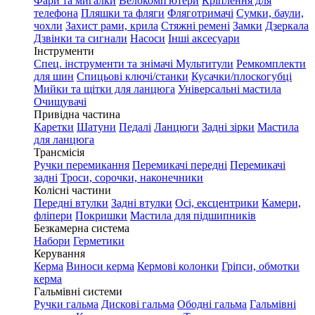
Фари та мигалки
Велокомп'ютери
Кріплення для
телефона
Пляшки та фляги
Фляготримачі
Сумки, баули,
чохли
Захист рами, крила
Стяжні ремені
Замки
Дзеркала
Дзвінки та сигнали
Насоси
Інші аксесуари
Інструменти
Спец. інструменти та знімачі
Мультитули
Ремкомплекти
для шин
Спицьові ключі/станки
Кусачки/плоскогубці
Мийки та щітки для ланцюга
Універсальні мастила
Очищувачі
Привідна частина
Каретки
Шатуни
Педалі
Ланцюги
Задні зірки
Мастила
для ланцюга
Трансмісія
Ручки перемикання
Перемикачі передні
Перемикачі
задні
Троси, сорочки, наконечники
Колісні частини
Передні втулки
Задні втулки
Осі, ексцентрики
Камери,
фліпери
Покришки
Мастила для підшипників
Безкамерна система
Набори
Герметики
Керування
Керма
Виноси керма
Кермові колонки
Гріпси, обмотки
керма
Гальмівні системи
Ручки гальма
Дискові гальма
Ободні гальма
Гальмівні