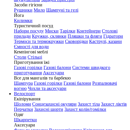
Засоби гігієни
Рушники
Мило
Шампуні та гелі
Йога
Килимки
Туристичний посуд
Набори посуду
Миски
Тарілки
Контейнери
Столові
прилади
Кружки, склянки
Пляшки та фляги
Гідратори
Термоси та термокружки
Сковорідки
Каструлі, казани
Ємності для води
Кемпінгові меблі
Столи
Стільці
Приготування їжі
Газові горілки
Газові балони
Системи швидкого
приготування
Аксесуари
Все для мангалів та барбекю
Шампура
Газові горілки
Газові балони
Розпалювачі
вогню
Чохли та аксесуари
Велоспорт
Екіпірування
Шоломи
Сонцезахисні окуляри
Захист тіла
Захист ліктів
Перчатки
Захисні шорти
Захист колін/гомілки
Одяг
Шкарпетки
Аксесуари