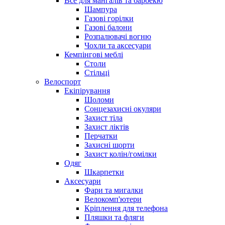
Все для мангалів та барбекю
Шампура
Газові горілки
Газові балони
Розпалювачі вогню
Чохли та аксесуари
Кемпінгові меблі
Столи
Стільці
Велоспорт
Екіпірування
Шоломи
Сонцезахисні окуляри
Захист тіла
Захист ліктів
Перчатки
Захисні шорти
Захист колін/гомілки
Одяг
Шкарпетки
Аксесуари
Фари та мигалки
Велокомп'ютери
Кріплення для телефона
Пляшки та фляги