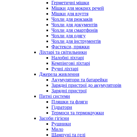
Герметичні мішки
Мішки для мокрих речей
Мішки для взуття
Чохли для рюкзаків
Чохли для документів
Чохли для смартфонів
Чохли для одягу
Чохли для інструментів
Фастекси, пряжки
Ліхтарі та світильники
Налобні ліхтарі
Кемпінгові ліхтарі
Ручні ліхтарі
Джерела живлення
Акумулятори та батарейки
Зарядні пристрої до акумуляторів
Зарядні пристрої
Питні системи
Пляшки та фляги
Гідратори
Термоси та термокружки
Засоби гігієни
Рушники
Мило
Шампуні та гелі