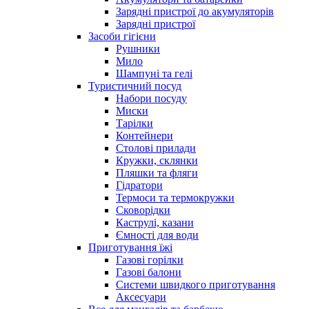
Зарядні пристрої до акумуляторів
Зарядні пристрої
Засоби гігієни
Рушники
Мило
Шампуні та гелі
Туристичний посуд
Набори посуду
Миски
Тарілки
Контейнери
Столові прилади
Кружки, склянки
Пляшки та фляги
Гідратори
Термоси та термокружки
Сковорідки
Каструлі, казани
Ємності для води
Приготування їжі
Газові горілки
Газові балони
Системи швидкого приготування
Аксесуари