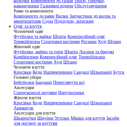
колодки
Компоненти до гальм
Троси, сорочки,
наконечники
Гальмівні рідини
Обслуговування
Рами та компоненти
Компоненти до рами
Вилки
Запчастини до вилок та
амортизаторів
Сідла
Підсиділи, затискачі
Одяг та взуття
Чоловічий одяг
Футболки та майки
Шорти
Компресійний одяг
Термобілизна
Спортивні костюми
Реглани
Худі
Штани
Жіночий одяг
Футболки, майки та топи
Шорти
Лосини та бриджі
Комбінезони
Компресійний одяг
Термобілизна
Спортивні костюми
Худі
Штани
Чоловіче взуття
Кросівки
Кеди
Напівчеревики
Сандалі
Шльопанці
Бутси
Головні убори
Бейсболки
Бандани
Переглянути всі
Аксесуари
Сонцезахисні окуляри
Напульсники
Жіноче взуття
Кросівки
Кеди
Напівчеревики
Сандалі
Шльопанці
Аквашузи
Аксесуари для взуття
Шкарпетки
Шнурки
Устілки
Мішки для взуття
Засоби
для догляду за взуттям