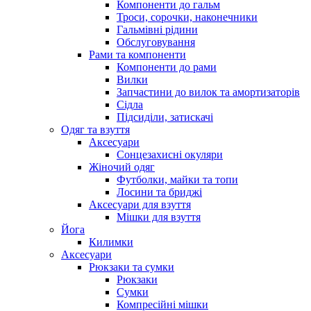
Компоненти до гальм
Троси, сорочки, наконечники
Гальмівні рідини
Обслуговування
Рами та компоненти
Компоненти до рами
Вилки
Запчастини до вилок та амортизаторів
Сідла
Підсиділи, затискачі
Одяг та взуття
Аксесуари
Сонцезахисні окуляри
Жіночий одяг
Футболки, майки та топи
Лосини та бриджі
Аксесуари для взуття
Мішки для взуття
Йога
Килимки
Аксесуари
Рюкзаки та сумки
Рюкзаки
Сумки
Компресійні мішки