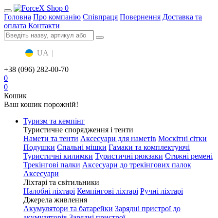
0
Головна
Про компанію
Співпраця
Повернення
Доставка та
оплата
Контакти
UA
|
RU
+38 (096) 282-00-70
0
0
Кошик
Ваш кошик порожній!
Туризм та кемпінг
Туристичне спорядження і тенти
Намети та тенти
Аксесуари для наметів
Москітні сітки
Подушки
Спальні мішки
Гамаки та комплектуючі
Туристичні килимки
Туристичні рюкзаки
Стяжні ремені
Трекінгові палки
Аксесуари до трекінгових палок
Аксесуари
Ліхтарі та світильники
Налобні ліхтарі
Кемпінгові ліхтарі
Ручні ліхтарі
Джерела живлення
Акумулятори та батарейки
Зарядні пристрої до
акумуляторів
Зарядні пристрої