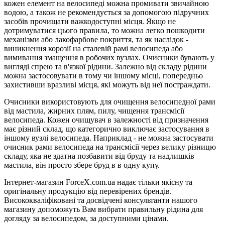
кожен елемент на велосипеді можна промивати звичайною
водою, а також не рекомендується за допомогою підручних
засобів прочищати важкодоступні місця. Якщо не
дотримуватися цього правила, то можна легко пошкодити
механізми або лакофарбове покриття, та як наслідок -
виникнення корозії на сталевій рамі велосипеда або
вимивання змащення в робочих вузлах. Очисники бувають у
вигляді спрею та в'язкої рідини. Залежно від складу рідини
можна застосовувати в тому чи іншому місці, попередньо
захистивши вразливі місця, які можуть від неї постраждати.
Очисники використовують для очищення велосипедної рами
від мастила, жирних плям, пилу, чищення трансмісії
велосипеда. Кожен очищувач в залежності від призначення
має різний склад, що категорично виключає застосування в
іншому вузлі велосипеда. Наприклад - не можна застосувати
очисник рами велосипеда на трансмісії через велику різницю
складу, яка не здатна позбавити від бруду та надлишків
мастила, він просто збере бруд в в одну купу.
Інтернет-магазин ForceX.com.ua надає тільки якісну та
оригінальну продукцію від перевірених брендів.
Висококваліфіковані та досвідчені консультанти нашого
магазину допоможуть Вам вибрати правильну рідина для
догляду за велосипедом, за доступними цінами.