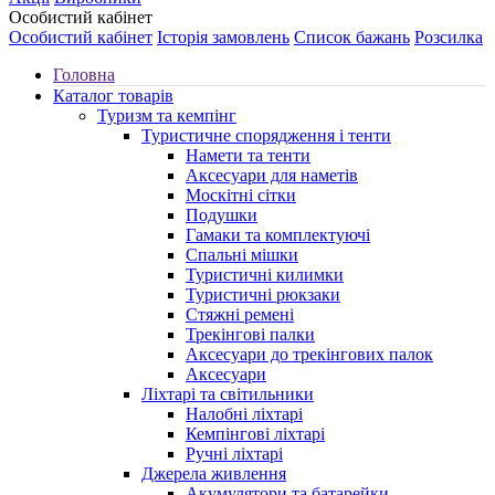
Особистий кабінет
Особистий кабінет
Історія замовлень
Список бажань
Розсилка
Головна
Каталог товарів
Туризм та кемпінг
Туристичне спорядження і тенти
Намети та тенти
Аксесуари для наметів
Москітні сітки
Подушки
Гамаки та комплектуючі
Спальні мішки
Туристичні килимки
Туристичні рюкзаки
Стяжні ремені
Трекінгові палки
Аксесуари до трекінгових палок
Аксесуари
Ліхтарі та світильники
Налобні ліхтарі
Кемпінгові ліхтарі
Ручні ліхтарі
Джерела живлення
Акумулятори та батарейки