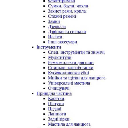
Фляготримачі
Сумки, баули, чохли
Захист рами, крила
Стяжні ремені
Замки
Дзеркала
Дзвінки та сигнали
Насоси
Інші аксесуари
Інструменти
Спец. інструменти та знімачі
Мультитули
Ремкомплекти для шин
Спицьові ключі/станки
Кусачки/плоскогубці
Мийки та щітки для ланцюга
Універсальні мастила
Очищувачі
Привідна частина
Каретки
Шатуни
Педалі
Ланцюги
Задні зірки
Мастила для ланцюга