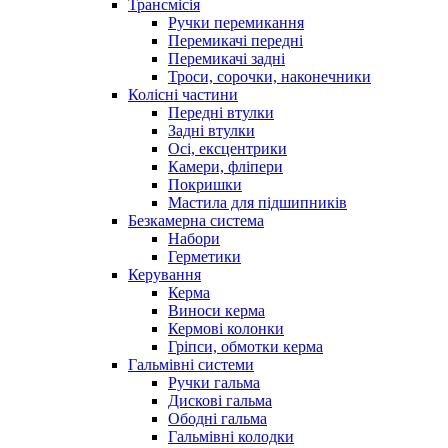
Трансмісія
Ручки перемикання
Перемикачі передні
Перемикачі задні
Троси, сорочки, наконечники
Колісні частини
Передні втулки
Задні втулки
Осі, ексцентрики
Камери, фліпери
Покришки
Мастила для підшипників
Безкамерна система
Набори
Герметики
Керування
Керма
Виноси керма
Кермові колонки
Гріпси, обмотки керма
Гальмівні системи
Ручки гальма
Дискові гальма
Ободні гальма
Гальмівні колодки