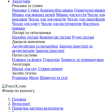
Аксесуари
Рюкзаки та сумки
Рюкзаки
Сумки
Компресійні мішки
Герметичні мішки
Мішки для мокрих речей
Мішки для взуття
Чохли для
рюкзаків
Чохли для документів
Чохли для смартфонів
Чохли для одягу
Чохли для інструментів
Фастекси,
пряжки
Ліхтарі та світильники
Налобні ліхтарі
Кемпінгові ліхтарі
Ручні ліхтарі
Джерела живлення
Акумулятори та батарейки
Зарядні пристрої до
акумуляторів
Зарядні пристрої
Питні системи
Пляшки та фляги
Гідратори
Термоси та термокружки
Аксесуари
Маски для сну
Стяжні ремені
Засоби гігієни
Рушники
Мило
Шампуні та гелі
Фільтр по каталогу
Головна
Велоспорт
Привідна частина велосипеда