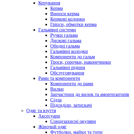
Керування
Керма
Виноси керма
Кермові колонки
Гріпси, обмотки керма
Гальмівні системи
Ручки гальма
Дискові гальма
Ободні гальма
Гальмівні колодки
Компоненти до гальм
Троси, сорочки, наконечники
Гальмівні рідини
Обслуговування
Рами та компоненти
Компоненти до рами
Вилки
Запчастини до вилок та амортизаторів
Сідла
Підсиділи, затискачі
Одяг та взуття
Аксесуари
Сонцезахисні окуляри
Жіночий одяг
Футболки, майки та топи