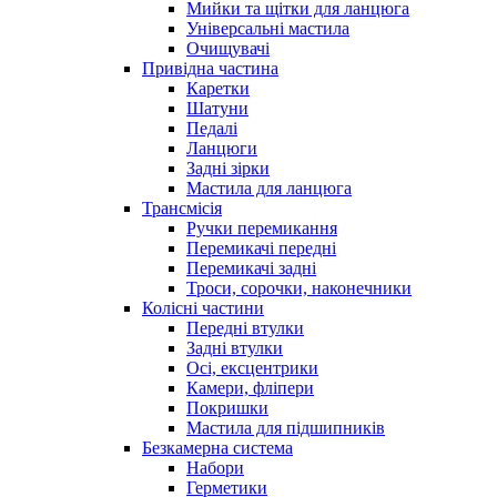
Мийки та щітки для ланцюга
Універсальні мастила
Очищувачі
Привідна частина
Каретки
Шатуни
Педалі
Ланцюги
Задні зірки
Мастила для ланцюга
Трансмісія
Ручки перемикання
Перемикачі передні
Перемикачі задні
Троси, сорочки, наконечники
Колісні частини
Передні втулки
Задні втулки
Осі, ексцентрики
Камери, фліпери
Покришки
Мастила для підшипників
Безкамерна система
Набори
Герметики