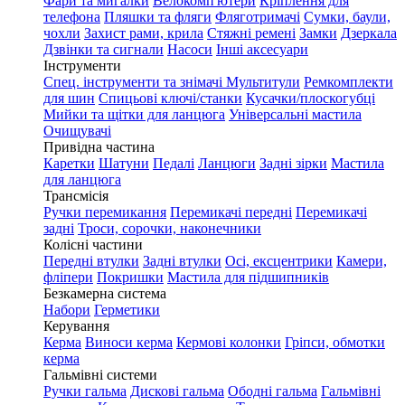
Фари та мигалки
Велокомп'ютери
Кріплення для
телефона
Пляшки та фляги
Фляготримачі
Сумки, баули,
чохли
Захист рами, крила
Стяжні ремені
Замки
Дзеркала
Дзвінки та сигнали
Насоси
Інші аксесуари
Інструменти
Спец. інструменти та знімачі
Мультитули
Ремкомплекти
для шин
Спицьові ключі/станки
Кусачки/плоскогубці
Мийки та щітки для ланцюга
Універсальні мастила
Очищувачі
Привідна частина
Каретки
Шатуни
Педалі
Ланцюги
Задні зірки
Мастила
для ланцюга
Трансмісія
Ручки перемикання
Перемикачі передні
Перемикачі
задні
Троси, сорочки, наконечники
Колісні частини
Передні втулки
Задні втулки
Осі, ексцентрики
Камери,
фліпери
Покришки
Мастила для підшипників
Безкамерна система
Набори
Герметики
Керування
Керма
Виноси керма
Кермові колонки
Гріпси, обмотки
керма
Гальмівні системи
Ручки гальма
Дискові гальма
Ободні гальма
Гальмівні