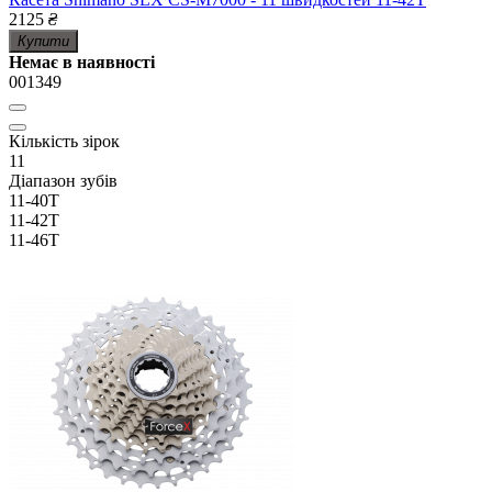
2125
₴
Купити
Немає в наявності
001349
Кількість зірок
11
Діапазон зубів
11-40Т
11-42Т
11-46Т