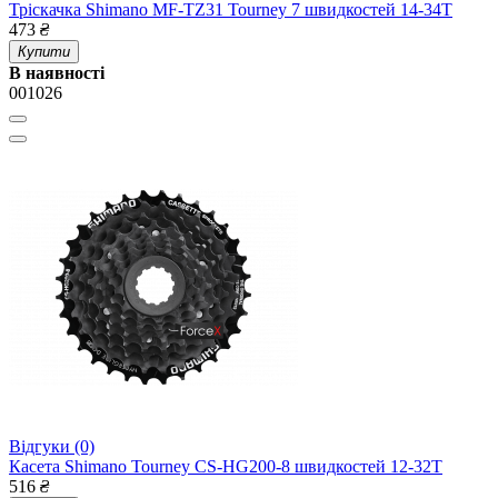
Тріскачка Shimano MF-TZ31 Tourney 7 швидкостей 14-34Т
473
₴
Купити
В наявності
001026
Відгуки (0)
Касета Shimano Tourney CS-HG200-8 швидкостей 12-32T
516
₴