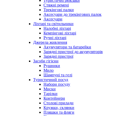
Туристичні рюкзаки
Стяжні ремені
Трекінгові палки
Аксесуари до трекінгових палок
Аксесуари
Ліхтарі та світильники
Налобні ліхтарі
Кемпінгові ліхтарі
Ручні ліхтарі
Джерела живлення
Акумулятори та батарейки
Зарядні пристрої до акумуляторів
Зарядні пристрої
Засоби гігієни
Рушники
Мило
Шампуні та гелі
Туристичний посуд
Набори посуду
Миски
Тарілки
Контейнери
Столові прилади
Кружки, склянки
Пляшки та фляги