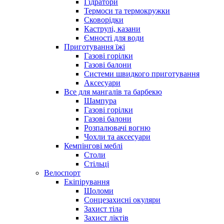
Гідратори
Термоси та термокружки
Сковорідки
Каструлі, казани
Ємності для води
Приготування їжі
Газові горілки
Газові балони
Системи швидкого приготування
Аксесуари
Все для мангалів та барбекю
Шампура
Газові горілки
Газові балони
Розпалювачі вогню
Чохли та аксесуари
Кемпінгові меблі
Столи
Стільці
Велоспорт
Екіпірування
Шоломи
Сонцезахисні окуляри
Захист тіла
Захист ліктів