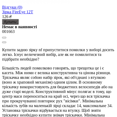
Відгуки (0)
Зірка FireEye 12T
126
₴
Купити
Немає в наявності
001663
Купити задню зірку nf припуститися помилки у виборі досить
легко. Існує величезний вибір, але як не помилитися та
підібрати необхідне?
Більшість людей помилково говорять, що трещотка це і є
касета. Між ними є велика конструктивна та цінова різниця.
Тріскачка являє собою набір зірок, які об'єднані з втулкою
(воно ж храповий механізм) одним цілим. В основному
тріскачку використовують для бюджетних велосипедів або на
дуже старі моделі. Конструктивний мінус полягає в тому, що
центр маси переноситься на край осі, через що вся тріскачка
при прокручуванні повторює рух "вісімки". Мінімальна
кількість зубів на маленькій зірці складає 14, максимальне 34.
Установка тріскачки відбувається на втулку. Щоб зняти
тріскачку необхідно купити знімач тріскачки. Мінімальна