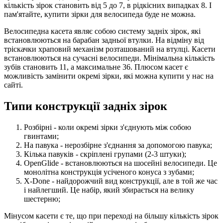
кількість зірок становить від 5 до 7, в рідкісних випадках 8. І
пам'ятайте, купити зірки для велосипеда буде не можна.
Велосипедна касета являє собою систему задніх зірок, які
встановлюються на барабан задньої втулки. На відміну від
тріскачки храповий механізм розташований на втулці. Касети
встановлюються на сучасні велосипеди. Мінімальна кількість
зубів становить 11, а максимальне 36. Плюсом касет є
можливість замінити окремі зірки, які можна купити у нас на
сайті.
Типи конструкції задніх зірок
Розбірні - коли окремі зірки з'єднують між собою
гвинтами;
На павука - нерозбірне з'єднання за допомогою павука;
Кілька павуків - скріплені групами (2-3 штуки);
OpenGlide - встановлюються на шосейні велосипеди. Це
монолітна конструкція усіченого конуса з зубами;
X-Done - найдорожчий вид конструкції, але в той же час
і найлегший. Це набір, який збирається на велику
шестерню;
Мінусом касети є те, що при переході на більшу кількість зірок