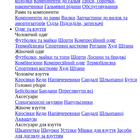
колодки
Компоненти до гальм
Троси, сорочки,
наконечники
Гальмівні рідини
Обслуговування
Рами та компоненти
Компоненти до рами
Вилки
Запчастини до вилок та
амортизаторів
Сідла
Підсиділи, затискачі
Одяг та взуття
Чоловічий одяг
Футболки та майки
Шорти
Компресійний одяг
Термобілизна
Спортивні костюми
Реглани
Худі
Штани
Жіночий одяг
Футболки, майки та топи
Шорти
Лосини та бриджі
Комбінезони
Компресійний одяг
Термобілизна
Спортивні костюми
Худі
Штани
Чоловіче взуття
Кросівки
Кеди
Напівчеревики
Сандалі
Шльопанці
Бутси
Головні убори
Бейсболки
Бандани
Переглянути всі
Аксесуари
Сонцезахисні окуляри
Напульсники
Жіноче взуття
Кросівки
Кеди
Напівчеревики
Сандалі
Шльопанці
Аквашузи
Аксесуари для взуття
Шкарпетки
Шнурки
Устілки
Мішки для взуття
Засоби
для догляду за взуттям