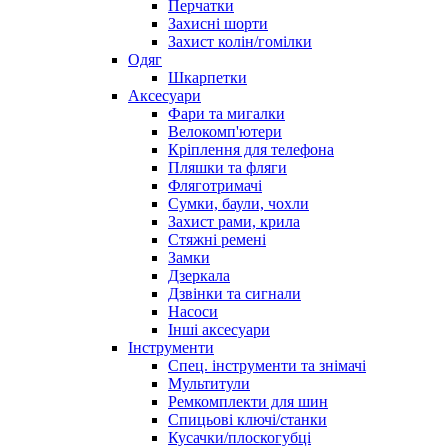
Перчатки
Захисні шорти
Захист колін/гомілки
Одяг
Шкарпетки
Аксесуари
Фари та мигалки
Велокомп'ютери
Кріплення для телефона
Пляшки та фляги
Фляготримачі
Сумки, баули, чохли
Захист рами, крила
Стяжні ремені
Замки
Дзеркала
Дзвінки та сигнали
Насоси
Інші аксесуари
Інструменти
Спец. інструменти та знімачі
Мультитули
Ремкомплекти для шин
Спицьові ключі/станки
Кусачки/плоскогубці