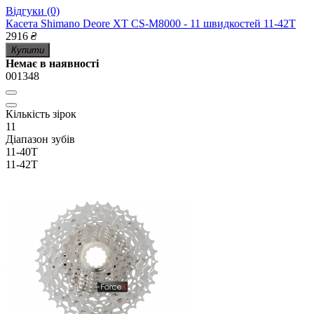
Відгуки (0)
Касета Shimano Deore XT CS-M8000 - 11 швидкостей 11-42Т
2916
₴
Купити
Немає в наявності
001348
Кількість зірок
11
Діапазон зубів
11-40Т
11-42Т