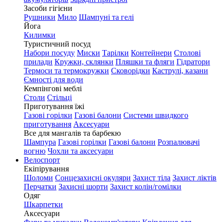
Засоби гігієни
Рушники
Мило
Шампуні та гелі
Йога
Килимки
Туристичний посуд
Набори посуду
Миски
Тарілки
Контейнери
Столові
прилади
Кружки, склянки
Пляшки та фляги
Гідратори
Термоси та термокружки
Сковорідки
Каструлі, казани
Ємності для води
Кемпінгові меблі
Столи
Стільці
Приготування їжі
Газові горілки
Газові балони
Системи швидкого
приготування
Аксесуари
Все для мангалів та барбекю
Шампура
Газові горілки
Газові балони
Розпалювачі
вогню
Чохли та аксесуари
Велоспорт
Екіпірування
Шоломи
Сонцезахисні окуляри
Захист тіла
Захист ліктів
Перчатки
Захисні шорти
Захист колін/гомілки
Одяг
Шкарпетки
Аксесуари