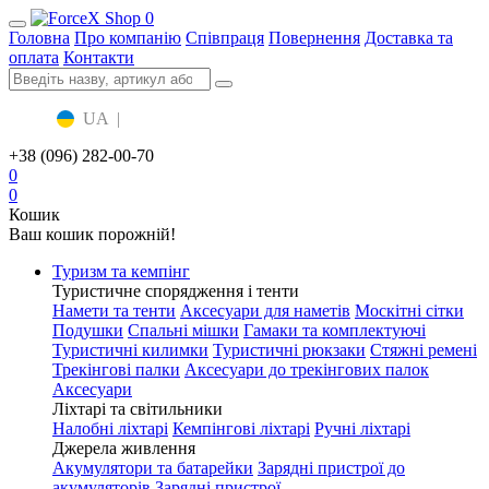
0
Головна
Про компанію
Співпраця
Повернення
Доставка та
оплата
Контакти
UA
|
RU
+38 (096) 282-00-70
0
0
Кошик
Ваш кошик порожній!
Туризм та кемпінг
Туристичне спорядження і тенти
Намети та тенти
Аксесуари для наметів
Москітні сітки
Подушки
Спальні мішки
Гамаки та комплектуючі
Туристичні килимки
Туристичні рюкзаки
Стяжні ремені
Трекінгові палки
Аксесуари до трекінгових палок
Аксесуари
Ліхтарі та світильники
Налобні ліхтарі
Кемпінгові ліхтарі
Ручні ліхтарі
Джерела живлення
Акумулятори та батарейки
Зарядні пристрої до
акумуляторів
Зарядні пристрої