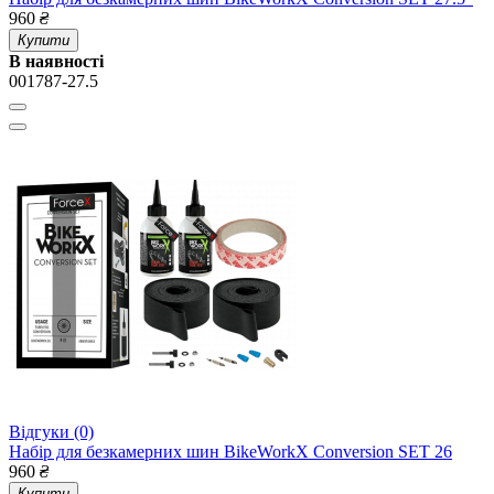
960
₴
Купити
В наявності
001787-27.5
Відгуки (0)
Набір для безкамерних шин BikeWorkX Conversion SET 26
960
₴
Купити