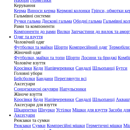
Набори
Герметики
Керування
Керма
Виноси керма
Кермові колонки
Гріпси, обмотки ке
Гальмівні системи
Ручки гальма
Дискові гальма
Ободні гальма
Гальмівні ко
Рами та компоненти
Компоненти до рами
Вилки
Запчастини до вилок та амор
Одяг та взуття
Чоловічий одяг
Футболки та майки
Шорти
Компресійний одяг
Термобіли
Жіночий одяг
Футболки, майки та топи
Шорти
Лосини та бриджі
Комбі
Чоловіче взуття
Кросівки
Кеди
Напівчеревики
Сандалі
Шльопанці
Бутси
Головні убори
Бейсболки
Бандани
Переглянути всі
Аксесуари
Сонцезахисні окуляри
Напульсники
Жіноче взуття
Кросівки
Кеди
Напівчеревики
Сандалі
Шльопанці
Акваш
Аксесуари для взуття
Шкарпетки
Шнурки
Устілки
Мішки для взуття
Засоби для
Аксесуари
Рюкзаки та сумки
Рюкзаки
Сумки
Компресійні мішки
Герметичні мішки
Мі