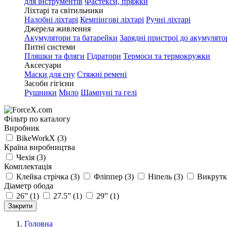
для інструментів
Фастекси, пряжки
Ліхтарі та світильники
Налобні ліхтарі
Кемпінгові ліхтарі
Ручні ліхтарі
Джерела живлення
Акумулятори та батарейки
Зарядні пристрої до акумулято
Питні системи
Пляшки та фляги
Гідратори
Термоси та термокружки
Аксесуари
Маски для сну
Стяжні ремені
Засоби гігієни
Рушники
Мило
Шампуні та гелі
Фільтр по каталогу
Виробник
BikeWorkX
(3)
Країна виробництва
Чехія
(3)
Комплектація
Клейка стрічка
(3)
Фліппер
(3)
Ніпель
(3)
Викрутка
Діаметр обода
26”
(1)
27.5”
(1)
29”
(1)
Закрити
Головна