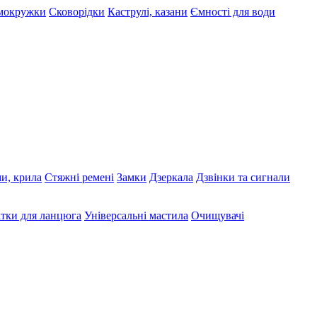
рмокружки
Сковорідки
Каструлі, казани
Ємності для води
ми, крила
Стяжні ремені
Замки
Дзеркала
Дзвінки та сигнали
тки для ланцюга
Універсальні мастила
Очищувачі