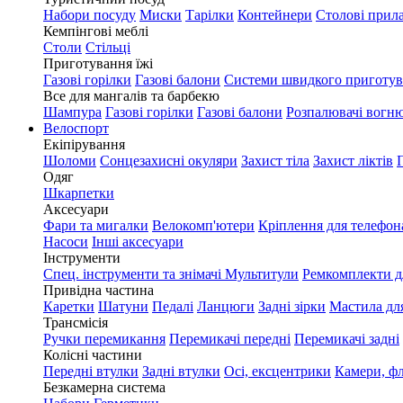
Набори посуду
Миски
Тарілки
Контейнери
Столові прил
Кемпінгові меблі
Столи
Стільці
Приготування їжі
Газові горілки
Газові балони
Системи швидкого приготу
Все для мангалів та барбекю
Шампура
Газові горілки
Газові балони
Розпалювачі вогн
Велоспорт
Екіпірування
Шоломи
Сонцезахисні окуляри
Захист тіла
Захист ліктів
Одяг
Шкарпетки
Аксесуари
Фари та мигалки
Велокомп'ютери
Кріплення для телефон
Насоси
Інші аксесуари
Інструменти
Спец. інструменти та знімачі
Мультитули
Ремкомплекти д
Привідна частина
Каретки
Шатуни
Педалі
Ланцюги
Задні зірки
Мастила дл
Трансмісія
Ручки перемикання
Перемикачі передні
Перемикачі задні
Колісні частини
Передні втулки
Задні втулки
Осі, ексцентрики
Камери, ф
Безкамерна система