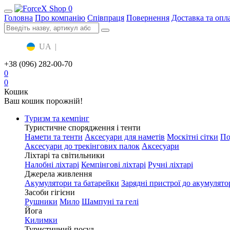
0
Головна
Про компанію
Співпраця
Повернення
Доставка та опл
UA
|
RU
+38 (096) 282-00-70
0
0
Кошик
Ваш кошик порожній!
Туризм та кемпінг
Туристичне спорядження і тенти
Намети та тенти
Аксесуари для наметів
Москітні сітки
По
Аксесуари до трекінгових палок
Аксесуари
Ліхтарі та світильники
Налобні ліхтарі
Кемпінгові ліхтарі
Ручні ліхтарі
Джерела живлення
Акумулятори та батарейки
Зарядні пристрої до акумулято
Засоби гігієни
Рушники
Мило
Шампуні та гелі
Йога
Килимки
Туристичний посуд