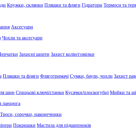
ади
Кружки, склянки
Пляшки та фляги
Гідратори
Термоси та те
вання
Аксесуари
ю
Чохли та аксесуари
Перчатки
Захисні шорти
Захист колін/гомілки
а
Пляшки та фляги
Фляготримачі
Сумки, баули, чохли
Захист ра
ля шин
Спицьові ключі/станки
Кусачки/плоскогубці
Мийки та щі
я ланцюга
Троси, сорочки, наконечники
ліпери
Покришки
Мастила для підшипників