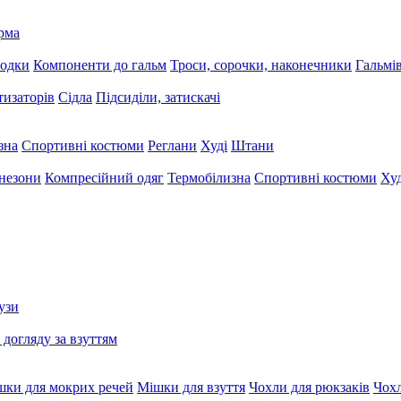
рма
лодки
Компоненти до гальм
Троси, сорочки, наконечники
Гальмі
тизаторів
Сідла
Підсиділи, затискачі
зна
Спортивні костюми
Реглани
Худі
Штани
незони
Компресійний одяг
Термобілизна
Спортивні костюми
Худ
узи
 догляду за взуттям
шки для мокрих речей
Мішки для взуття
Чохли для рюкзаків
Чохл