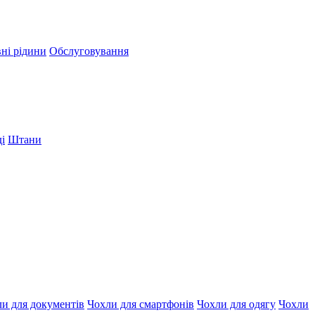
вні рідини
Обслуговування
і
Штани
и для документів
Чохли для смартфонів
Чохли для одягу
Чохли