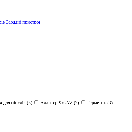
рів
Зарядні пристрої
 для ніпелів
(3)
Адаптер SV-AV
(3)
Герметик
(3)