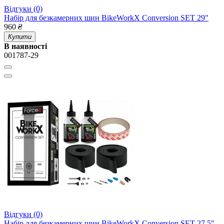
Відгуки (0)
Набір для безкамерних шин BikeWorkX Conversion SET 29"
960
₴
Купити
В наявності
001787-29
Відгуки (0)
Набір для безкамерних шин BikeWorkX Conversion SET 27.5"