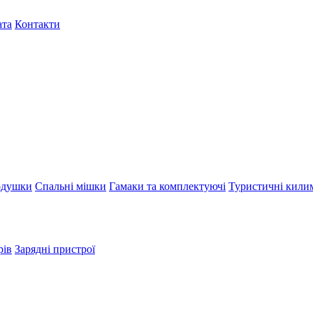
ата
Контакти
душки
Спальні мішки
Гамаки та комплектуючі
Туристичні кили
рів
Зарядні пристрої