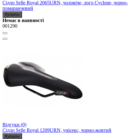
Сідло Selle Royal 2065URN, чоловіче, лого Сyclone, чорно-
помаранчевий
Купити
Немає в наявності
001290
Відгуки (0)
Сідло Selle Royal 1209URN, унісекс, чорно-жовтий
Купити