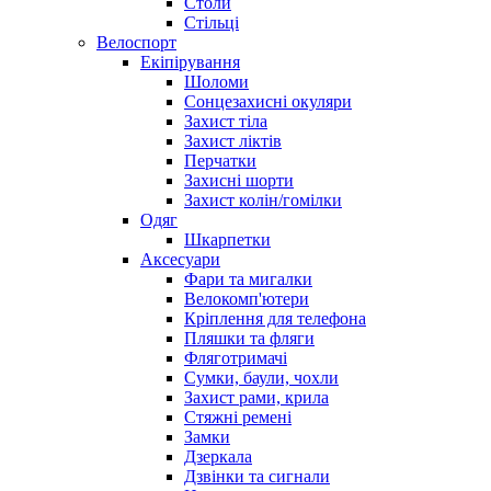
Столи
Стільці
Велоспорт
Екіпірування
Шоломи
Сонцезахисні окуляри
Захист тіла
Захист ліктів
Перчатки
Захисні шорти
Захист колін/гомілки
Одяг
Шкарпетки
Аксесуари
Фари та мигалки
Велокомп'ютери
Кріплення для телефона
Пляшки та фляги
Фляготримачі
Сумки, баули, чохли
Захист рами, крила
Стяжні ремені
Замки
Дзеркала
Дзвінки та сигнали