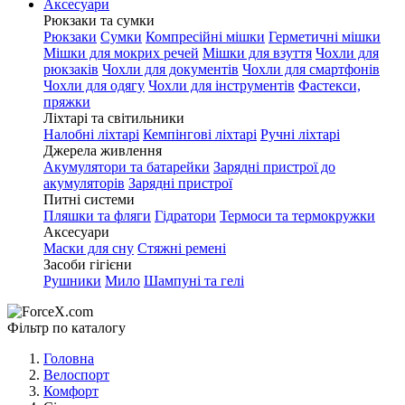
Аксесуари
Рюкзаки та сумки
Рюкзаки
Сумки
Компресійні мішки
Герметичні мішки
Мішки для мокрих речей
Мішки для взуття
Чохли для
рюкзаків
Чохли для документів
Чохли для смартфонів
Чохли для одягу
Чохли для інструментів
Фастекси,
пряжки
Ліхтарі та світильники
Налобні ліхтарі
Кемпінгові ліхтарі
Ручні ліхтарі
Джерела живлення
Акумулятори та батарейки
Зарядні пристрої до
акумуляторів
Зарядні пристрої
Питні системи
Пляшки та фляги
Гідратори
Термоси та термокружки
Аксесуари
Маски для сну
Стяжні ремені
Засоби гігієни
Рушники
Мило
Шампуні та гелі
Фільтр по каталогу
Головна
Велоспорт
Комфорт