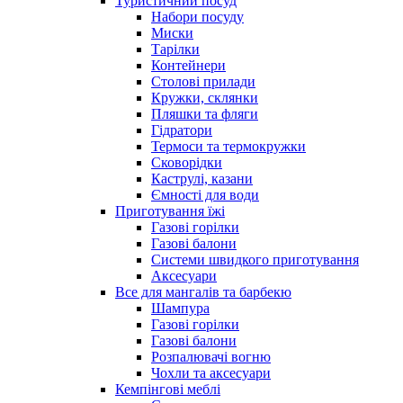
Туристичний посуд
Набори посуду
Миски
Тарілки
Контейнери
Столові прилади
Кружки, склянки
Пляшки та фляги
Гідратори
Термоси та термокружки
Сковорідки
Каструлі, казани
Ємності для води
Приготування їжі
Газові горілки
Газові балони
Системи швидкого приготування
Аксесуари
Все для мангалів та барбекю
Шампура
Газові горілки
Газові балони
Розпалювачі вогню
Чохли та аксесуари
Кемпінгові меблі