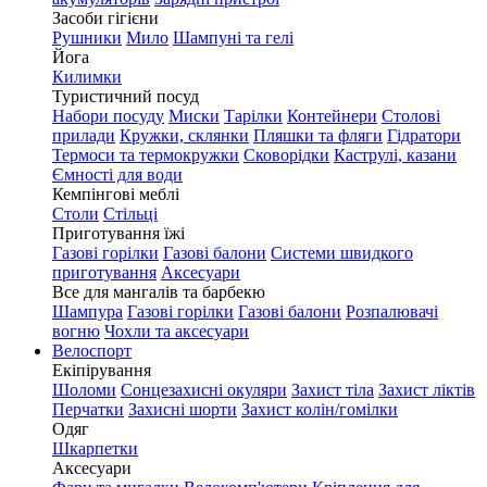
Засоби гігієни
Рушники
Мило
Шампуні та гелі
Йога
Килимки
Туристичний посуд
Набори посуду
Миски
Тарілки
Контейнери
Столові
прилади
Кружки, склянки
Пляшки та фляги
Гідратори
Термоси та термокружки
Сковорідки
Каструлі, казани
Ємності для води
Кемпінгові меблі
Столи
Стільці
Приготування їжі
Газові горілки
Газові балони
Системи швидкого
приготування
Аксесуари
Все для мангалів та барбекю
Шампура
Газові горілки
Газові балони
Розпалювачі
вогню
Чохли та аксесуари
Велоспорт
Екіпірування
Шоломи
Сонцезахисні окуляри
Захист тіла
Захист ліктів
Перчатки
Захисні шорти
Захист колін/гомілки
Одяг
Шкарпетки
Аксесуари