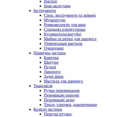
Насоси
Інші аксесуари
Інструменти
Спец. інструменти та знімачі
Мультитули
Ремкомплекти для шин
Спицьові ключі/станки
Кусачки/плоскогубці
Мийки та щітки для ланцюга
Універсальні мастила
Очищувачі
Привідна частина
Каретки
Шатуни
Педалі
Ланцюги
Задні зірки
Мастила для ланцюга
Трансмісія
Ручки перемикання
Перемикачі передні
Перемикачі задні
Троси, сорочки, наконечники
Колісні частини
Передні втулки