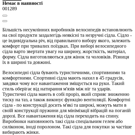
Немає в наявності
001289
Більшість несумлінних виробників велосипедів встановлюють
на свої продукти заздалегідь неякісні та незручні сідла. Сідло -
це індивідуальна річ, від правильного вибору якого, залежить
комфорт при тривалих поїздках. При виборі велосипедного
сідла варто звертати увагу на ширину, жорсткість, матеріал,
форму. Сідла виготовляються для жінок та чоловіків. Різниця
їх в ширині та довжині.
Велосипедні сідла бувають туристичними, спортивними та
комфортними. Спортивні сідла мають нахил в 45 градусів,
завдяки чому все навантаження зміщується на руки. Такий
стиль оберігає від натирання м'язів між ніг та ударів.
Туристичні сідла мають в собі проріз, який сприяє зниженню
тиску на таз, а також виконує функцію вентиляції. Комфортні
сідла - по конструкції досить м'які та широкі, можуть мати в
своїй конструкції пружини для мінімізації вібрацій на поганій
дорозі. Все навантаження від сідла переходить на спину.
Виробники наповнюють такі сідла спеціальним гелем або
силіконом, іноді поролоном. Такі сідла для покупки за частіше
вибирають жінки.