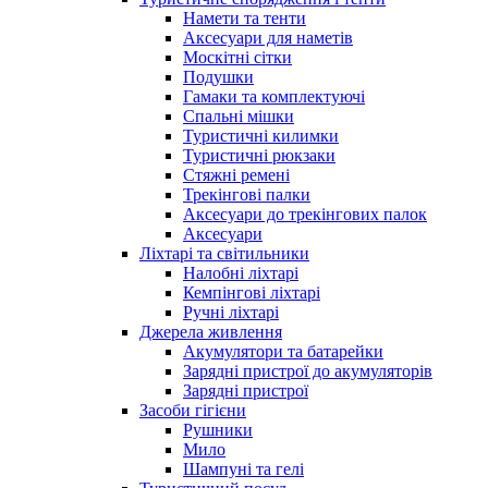
Намети та тенти
Аксесуари для наметів
Москітні сітки
Подушки
Гамаки та комплектуючі
Спальні мішки
Туристичні килимки
Туристичні рюкзаки
Стяжні ремені
Трекінгові палки
Аксесуари до трекінгових палок
Аксесуари
Ліхтарі та світильники
Налобні ліхтарі
Кемпінгові ліхтарі
Ручні ліхтарі
Джерела живлення
Акумулятори та батарейки
Зарядні пристрої до акумуляторів
Зарядні пристрої
Засоби гігієни
Рушники
Мило
Шампуні та гелі