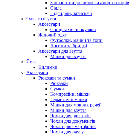
Запчастини до вилок та амортизаторів
Сідла
Підсиділи, затискачі
Одяг та взуття
Аксесуари
Сонцезахисні окуляри
Жіночий одяг
Футболки, майки та топи
Лосини та бриджі
Аксесуари для взуття
Мішки для взуття
Йога
Килимки
Аксесуари
Рюкзаки та сумки
Рюкзаки
Сумки
Компресійні мішки
Герметичні мішки
Мішки для мокрих речей
Мішки для взуття
Чохли для рюкзаків
Чохли для документів
Чохли для смартфонів
Чохли для одягу