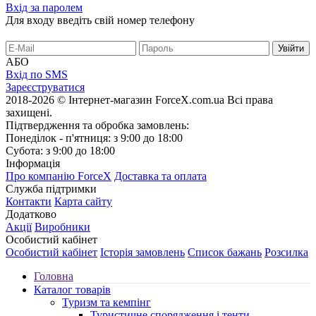
Вхід за паролем
Для входу введіть свій номер телефону
АБО
Вхід по SMS
Зареєструватися
2018-2026 © Інтернет-магазин ForceX.com.ua
Всі права
захищені.
Підтвердження та обробка замовлень:
Понеділок - п'ятниця: з 9:00 до 18:00
Субота: з 9:00 до 18:00
Інформація
Про компанію ForceX
Доставка та оплата
Служба підтримки
Контакти
Карта сайту
Додатково
Акції
Виробники
Особистий кабінет
Особистий кабінет
Історія замовлень
Список бажань
Розсилка
Головна
Каталог товарів
Туризм та кемпінг
Туристичне спорядження і тенти