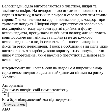
Велосипедні сідла виготовляються з пластика, шкіри та
замінника шкіри. На недорогі велосипеди встановлюються
сідла із пластику, пластик не вбирає в себе вологу, тим самим
сприяє її накопиченню на сідлі викликаючи дискомфорт при
тривалих поїздках. Шкіряні сідла користуються особливою
популярністю, тому що вони здатні приймати форму
велосипедиста, пропускати та вбирати вологу, але коштують
вони дорожче звичайних, та підійдуть не до кожного
велосипеда по стилю, їх ставлять в більшості випадків на
фікси та ретро велосипеди. Також є особливий вид сідла, який
виготовляється з карбону, вони користуються популярністю
лише у спортсменів, яким важливо позбутися від зайвої ваги
велосипеда.
Інтернет-магазин ForceX.com.ua надає Вам широкий вибір
серед велосипедного сідла за найкращими цінами на ринку
України.
Авторизація
Для входу введіть свій номер телефону
Вам буде відправлений код підтвердження
Отримати код
АБО