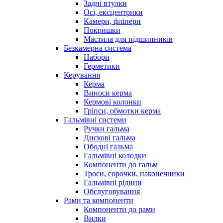
Задні втулки
Осі, ексцентрики
Камери, фліпери
Покришки
Мастила для підшипників
Безкамерна система
Набори
Герметики
Керування
Керма
Виноси керма
Кермові колонки
Гріпси, обмотки керма
Гальмівні системи
Ручки гальма
Дискові гальма
Ободні гальма
Гальмівні колодки
Компоненти до гальм
Троси, сорочки, наконечники
Гальмівні рідини
Обслуговування
Рами та компоненти
Компоненти до рами
Вилки