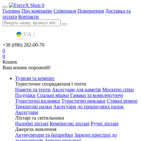
0
Головна
Про компанію
Співпраця
Повернення
Доставка та
оплата
Контакти
UA
|
RU
+38 (096) 282-00-70
0
0
Кошик
Ваш кошик порожній!
Туризм та кемпінг
Туристичне спорядження і тенти
Намети та тенти
Аксесуари для наметів
Москітні сітки
Подушки
Спальні мішки
Гамаки та комплектуючі
Туристичні килимки
Туристичні рюкзаки
Стяжні ремені
Трекінгові палки
Аксесуари до трекінгових палок
Аксесуари
Ліхтарі та світильники
Налобні ліхтарі
Кемпінгові ліхтарі
Ручні ліхтарі
Джерела живлення
Акумулятори та батарейки
Зарядні пристрої до
акумуляторів
Зарядні пристрої