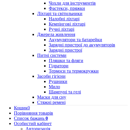
Чохли для інструментів
Фастекси, пряжки
Ліхтарі та світильники
Налобні ліхтарі
Кемпінгові ліхтарі
Ручні ліхтарі
Джерела живлення
Акумулятори та батарейки
Зарядні пристрої до акумуляторів
Зарядні пристрої
Питні системи
Пляшки та фляги
Гідратори
Термоси та термокружки
Засоби гігієни
Рушники
Мило
Шампуні та гелі
Маски для сну
Стяжні ремені
Кошик
0
Порівняння товарів
Список бажань
0
Особистий кабінет
Авторизація