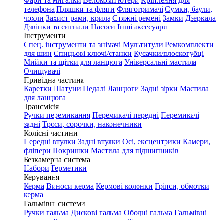
Фари та мигалки
Велокомп'ютери
Кріплення для
телефона
Пляшки та фляги
Фляготримачі
Сумки, баули,
чохли
Захист рами, крила
Стяжні ремені
Замки
Дзеркала
Дзвінки та сигнали
Насоси
Інші аксесуари
Інструменти
Спец. інструменти та знімачі
Мультитули
Ремкомплекти
для шин
Спицьові ключі/станки
Кусачки/плоскогубці
Мийки та щітки для ланцюга
Універсальні мастила
Очищувачі
Привідна частина
Каретки
Шатуни
Педалі
Ланцюги
Задні зірки
Мастила
для ланцюга
Трансмісія
Ручки перемикання
Перемикачі передні
Перемикачі
задні
Троси, сорочки, наконечники
Колісні частини
Передні втулки
Задні втулки
Осі, ексцентрики
Камери,
фліпери
Покришки
Мастила для підшипників
Безкамерна система
Набори
Герметики
Керування
Керма
Виноси керма
Кермові колонки
Гріпси, обмотки
керма
Гальмівні системи
Ручки гальма
Дискові гальма
Ободні гальма
Гальмівні