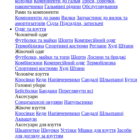
колодки
Компоненти до гальм
Троси, сорочки,
наконечники
Гальмівні рідини
Обслуговування
Рами та компоненти
Компоненти до рами
Вилки
Запчастини до вилок та
амортизаторів
Сідла
Підсиділи, затискачі
Одяг та взуття
Чоловічий одяг
Футболки та майки
Шорти
Компресійний одяг
Термобілизна
Спортивні костюми
Реглани
Худі
Штани
Жіночий одяг
Футболки, майки та топи
Шорти
Лосини та бриджі
Комбінезони
Компресійний одяг
Термобілизна
Спортивні костюми
Худі
Штани
Чоловіче взуття
Кросівки
Кеди
Напівчеревики
Сандалі
Шльопанці
Бутси
Головні убори
Бейсболки
Бандани
Переглянути всі
Аксесуари
Сонцезахисні окуляри
Напульсники
Жіноче взуття
Кросівки
Кеди
Напівчеревики
Сандалі
Шльопанці
Аквашузи
Аксесуари для взуття
Шкарпетки
Шнурки
Устілки
Мішки для взуття
Засоби
для догляду за взуттям