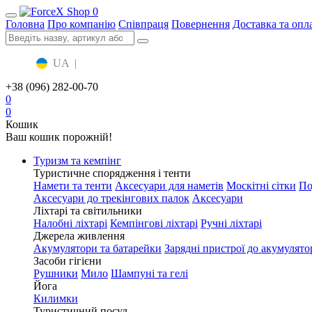
0
Головна
Про компанію
Співпраця
Повернення
Доставка та опл
UA
|
RU
+38 (096) 282-00-70
0
0
Кошик
Ваш кошик порожній!
Туризм та кемпінг
Туристичне спорядження і тенти
Намети та тенти
Аксесуари для наметів
Москітні сітки
По
Аксесуари до трекінгових палок
Аксесуари
Ліхтарі та світильники
Налобні ліхтарі
Кемпінгові ліхтарі
Ручні ліхтарі
Джерела живлення
Акумулятори та батарейки
Зарядні пристрої до акумулято
Засоби гігієни
Рушники
Мило
Шампуні та гелі
Йога
Килимки
Туристичний посуд