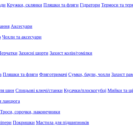
ади
Кружки, склянки
Пляшки та фляги
Гідратори
Термоси та те
вання
Аксесуари
ю
Чохли та аксесуари
Перчатки
Захисні шорти
Захист колін/гомілки
а
Пляшки та фляги
Фляготримачі
Сумки, баули, чохли
Захист ра
ля шин
Спицьові ключі/станки
Кусачки/плоскогубці
Мийки та щі
я ланцюга
Троси, сорочки, наконечники
ліпери
Покришки
Мастила для підшипників