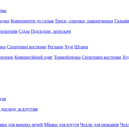
рма
лодки
Компоненти до гальм
Троси, сорочки, наконечники
Гальмі
тизаторів
Сідла
Підсиділи, затискачі
зна
Спортивні костюми
Реглани
Худі
Штани
незони
Компресійний одяг
Термобілизна
Спортивні костюми
Худ
узи
 догляду за взуттям
шки для мокрих речей
Мішки для взуття
Чохли для рюкзаків
Чохл