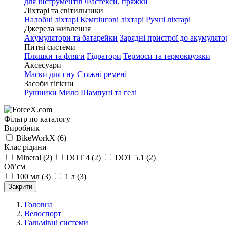
для інструментів
Фастекси, пряжки
Ліхтарі та світильники
Налобні ліхтарі
Кемпінгові ліхтарі
Ручні ліхтарі
Джерела живлення
Акумулятори та батарейки
Зарядні пристрої до акумулято
Питні системи
Пляшки та фляги
Гідратори
Термоси та термокружки
Аксесуари
Маски для сну
Стяжні ремені
Засоби гігієни
Рушники
Мило
Шампуні та гелі
Фільтр по каталогу
Виробник
BikeWorkX
(6)
Клас рідини
Mineral
(2)
DOT 4
(2)
DOT 5.1
(2)
Об’єм
100 мл
(3)
1 л
(3)
Закрити
Головна
Велоспорт
Гальмівні системи