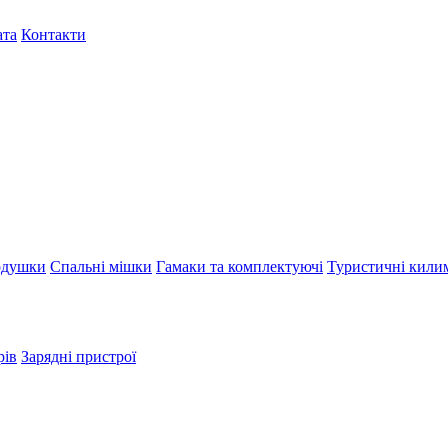
ата
Контакти
душки
Спальні мішки
Гамаки та комплектуючі
Туристичні кили
рів
Зарядні пристрої