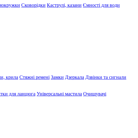
рмокружки
Сковорідки
Каструлі, казани
Ємності для води
ми, крила
Стяжні ремені
Замки
Дзеркала
Дзвінки та сигнали
тки для ланцюга
Універсальні мастила
Очищувачі