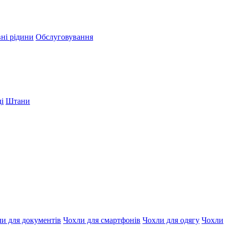
вні рідини
Обслуговування
і
Штани
и для документів
Чохли для смартфонів
Чохли для одягу
Чохли