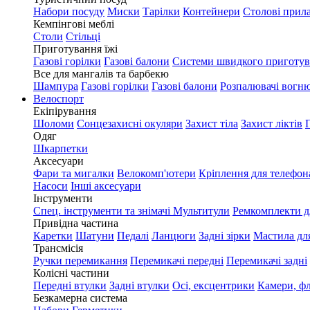
Набори посуду
Миски
Тарілки
Контейнери
Столові прил
Кемпінгові меблі
Столи
Стільці
Приготування їжі
Газові горілки
Газові балони
Системи швидкого приготу
Все для мангалів та барбекю
Шампура
Газові горілки
Газові балони
Розпалювачі вогн
Велоспорт
Екіпірування
Шоломи
Сонцезахисні окуляри
Захист тіла
Захист ліктів
Одяг
Шкарпетки
Аксесуари
Фари та мигалки
Велокомп'ютери
Кріплення для телефон
Насоси
Інші аксесуари
Інструменти
Спец. інструменти та знімачі
Мультитули
Ремкомплекти д
Привідна частина
Каретки
Шатуни
Педалі
Ланцюги
Задні зірки
Мастила дл
Трансмісія
Ручки перемикання
Перемикачі передні
Перемикачі задні
Колісні частини
Передні втулки
Задні втулки
Осі, ексцентрики
Камери, ф
Безкамерна система