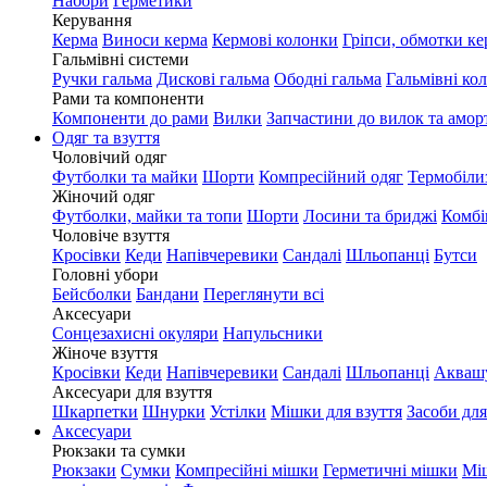
Набори
Герметики
Керування
Керма
Виноси керма
Кермові колонки
Гріпси, обмотки ке
Гальмівні системи
Ручки гальма
Дискові гальма
Ободні гальма
Гальмівні ко
Рами та компоненти
Компоненти до рами
Вилки
Запчастини до вилок та амор
Одяг та взуття
Чоловічий одяг
Футболки та майки
Шорти
Компресійний одяг
Термобіли
Жіночий одяг
Футболки, майки та топи
Шорти
Лосини та бриджі
Комбі
Чоловіче взуття
Кросівки
Кеди
Напівчеревики
Сандалі
Шльопанці
Бутси
Головні убори
Бейсболки
Бандани
Переглянути всі
Аксесуари
Сонцезахисні окуляри
Напульсники
Жіноче взуття
Кросівки
Кеди
Напівчеревики
Сандалі
Шльопанці
Акваш
Аксесуари для взуття
Шкарпетки
Шнурки
Устілки
Мішки для взуття
Засоби для
Аксесуари
Рюкзаки та сумки
Рюкзаки
Сумки
Компресійні мішки
Герметичні мішки
Мі