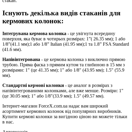
стакан.
Існують декілька видів стаканів для
кермових колонок:
Інтегрувана кермова колонка
- це увігнута всередину
поверхня, яка буває в чотирьох розмірах: 1”( 26.35 мм); 1 або
1/8”(41.1 мм);1 або 1/8” Italian (41.95 мм);1 та 1.8” FSA Standard
(41.6 мм).
Напівінтегрована
- це кермова колонка з виключно прямою
трубою. Пряма фаска з прямим кутом та глибиною в 15 мм з
розмірами: 1" (це 41.35 мм); 1" або 1/8" (43.95 мм); 1.5" (55.9
мм).
Стандартні кермові колонки
- це аналог в розмірах з
напівінтегрованими колонками, але вже менше. Розміри: 1"
(це 30.05 мм); 1" або 1/8"(33.9 мм); 1.5" (49.57 мм).
Інтернет-магазин ForceX.com.ua надає вам широкий
асортимент кермових колонок від популярних виробників.
Купити кермові колонки за вигідною ціною ви можете тільки
в нас.
Авторизація