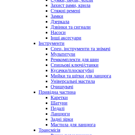
Захист рами, крила
Стяжні ремені
Замки
Дзеркала
Дзвінки та сигнали
Насоси
Інші аксесуари
Інструменти
Спец. інструменти та знімачі
Мультитули
Ремкомплекти для шин
Спицьові ключі/станки
Кусачки/плоскогубці
Мийки та щітки для ланцюга
Універсальні мастила
Очищувачі
Привідна частина
Каретки
Шатуни
Педалі
Ланцюги
Задні зірки
Мастила для ланцюга
Трансмісія