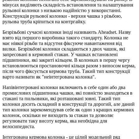
мінусах виділяють складність встановлення та налаштування
рульової колонки з низькою надійністю у використанні.
Конструкція рульової колонки - верхня чашка з різьбою,
рульова труба кріпиться на контргайку.
Безрізьбові сучасні колонки іноді називають Aheadset. Назву
взято від першого виробника такого стандарту. Колонка не
має ніякої різьби та відсутня фіксуюче навантаження від
вилки. Безрізьбові колонки складаються з двох чашок, які
запресовані в кермовий стакан. У чашках встановлені
підшипники, які закриті кільцем. В колонках в першу чергу
встановлюються простановочні кільця разом з виносом керма,
після чого фіксується кермова труба. Такий тип конструкції
варто називати як "неінтегрована колонка".
Напівінтегровані колонки включають в себе один або два
промислових підшипника чашки, які повністю знаходяться в
стакані та пильовики, які розташовані зовні. Такий тип
колонки досить складний в конструкції та дорогий, але даний
тип колонки зарекомендував себе як один з кращих кермових
колонок, оскільки не виходить за стакан та дозволяє
регулювати таку висоту керма, яка необхідна для
велосипедиста.
Інтегрована кермова колонка - це цілий модельний ряд