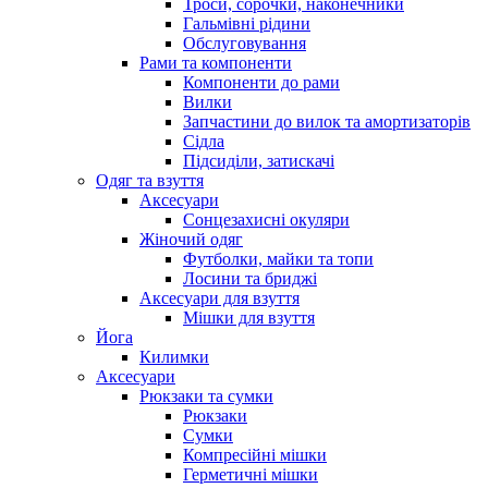
Троси, сорочки, наконечники
Гальмівні рідини
Обслуговування
Рами та компоненти
Компоненти до рами
Вилки
Запчастини до вилок та амортизаторів
Сідла
Підсиділи, затискачі
Одяг та взуття
Аксесуари
Сонцезахисні окуляри
Жіночий одяг
Футболки, майки та топи
Лосини та бриджі
Аксесуари для взуття
Мішки для взуття
Йога
Килимки
Аксесуари
Рюкзаки та сумки
Рюкзаки
Сумки
Компресійні мішки
Герметичні мішки