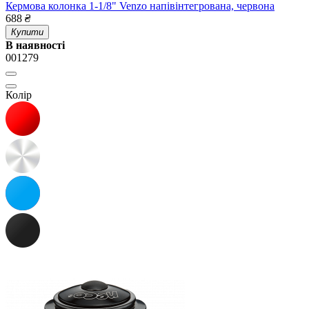
Кермова колонка 1-1/8" Venzo напівінтегрована, червона
688
₴
Купити
В наявності
001279
Колір