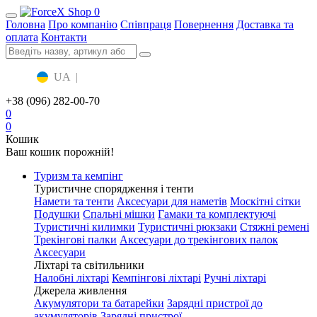
0
Головна
Про компанію
Співпраця
Повернення
Доставка та
оплата
Контакти
UA
|
RU
+38 (096) 282-00-70
0
0
Кошик
Ваш кошик порожній!
Туризм та кемпінг
Туристичне спорядження і тенти
Намети та тенти
Аксесуари для наметів
Москітні сітки
Подушки
Спальні мішки
Гамаки та комплектуючі
Туристичні килимки
Туристичні рюкзаки
Стяжні ремені
Трекінгові палки
Аксесуари до трекінгових палок
Аксесуари
Ліхтарі та світильники
Налобні ліхтарі
Кемпінгові ліхтарі
Ручні ліхтарі
Джерела живлення
Акумулятори та батарейки
Зарядні пристрої до
акумуляторів
Зарядні пристрої