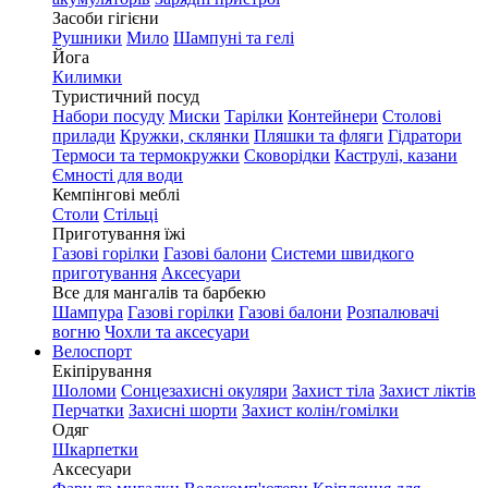
Засоби гігієни
Рушники
Мило
Шампуні та гелі
Йога
Килимки
Туристичний посуд
Набори посуду
Миски
Тарілки
Контейнери
Столові
прилади
Кружки, склянки
Пляшки та фляги
Гідратори
Термоси та термокружки
Сковорідки
Каструлі, казани
Ємності для води
Кемпінгові меблі
Столи
Стільці
Приготування їжі
Газові горілки
Газові балони
Системи швидкого
приготування
Аксесуари
Все для мангалів та барбекю
Шампура
Газові горілки
Газові балони
Розпалювачі
вогню
Чохли та аксесуари
Велоспорт
Екіпірування
Шоломи
Сонцезахисні окуляри
Захист тіла
Захист ліктів
Перчатки
Захисні шорти
Захист колін/гомілки
Одяг
Шкарпетки
Аксесуари