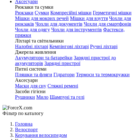
Аксесуари
Рюкзаки та сумки
Рюкзаки
Сумки
Компресійні мішки
Герметичні мішки
Мішки для мокрих речей
Мішки для взуття
Чохли для
рюкзаків
Чохли для документів
Чохли для смартфонів
Чохли для одягу
Чохли для інструментів
Фастекси,
пряжки
Ліхтарі та світильники
Налобні ліхтарі
Кемпінгові ліхтарі
Ручні ліхтарі
Джерела живлення
Акумулятори та батарейки
Зарядні пристрої до
акумуляторів
Зарядні пристрої
Питні системи
Пляшки та фляги
Гідратори
Термоси та термокружки
Аксесуари
Маски для сну
Стяжні ремені
Засоби гігієни
Рушники
Мило
Шампуні та гелі
Фільтр по каталогу
Головна
Велоспорт
Керування велосипедом