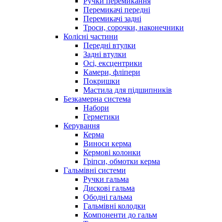
Ручки перемикання
Перемикачі передні
Перемикачі задні
Троси, сорочки, наконечники
Колісні частини
Передні втулки
Задні втулки
Осі, ексцентрики
Камери, фліпери
Покришки
Мастила для підшипників
Безкамерна система
Набори
Герметики
Керування
Керма
Виноси керма
Кермові колонки
Гріпси, обмотки керма
Гальмівні системи
Ручки гальма
Дискові гальма
Ободні гальма
Гальмівні колодки
Компоненти до гальм