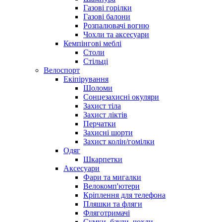
Газові горілки
Газові балони
Розпалювачі вогню
Чохли та аксесуари
Кемпінгові меблі
Столи
Стільці
Велоспорт
Екіпірування
Шоломи
Сонцезахисні окуляри
Захист тіла
Захист ліктів
Перчатки
Захисні шорти
Захист колін/гомілки
Одяг
Шкарпетки
Аксесуари
Фари та мигалки
Велокомп'ютери
Кріплення для телефона
Пляшки та фляги
Фляготримачі
Сумки, баули, чохли