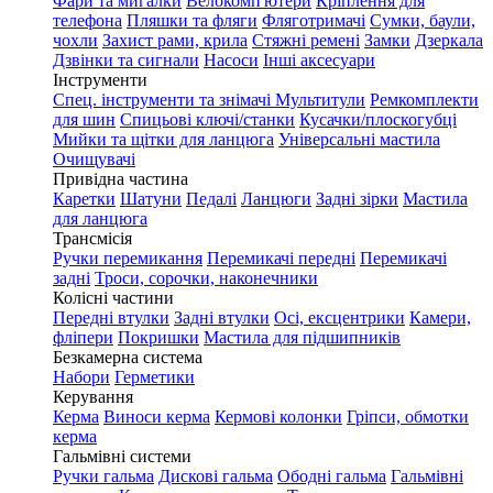
Фари та мигалки
Велокомп'ютери
Кріплення для
телефона
Пляшки та фляги
Фляготримачі
Сумки, баули,
чохли
Захист рами, крила
Стяжні ремені
Замки
Дзеркала
Дзвінки та сигнали
Насоси
Інші аксесуари
Інструменти
Спец. інструменти та знімачі
Мультитули
Ремкомплекти
для шин
Спицьові ключі/станки
Кусачки/плоскогубці
Мийки та щітки для ланцюга
Універсальні мастила
Очищувачі
Привідна частина
Каретки
Шатуни
Педалі
Ланцюги
Задні зірки
Мастила
для ланцюга
Трансмісія
Ручки перемикання
Перемикачі передні
Перемикачі
задні
Троси, сорочки, наконечники
Колісні частини
Передні втулки
Задні втулки
Осі, ексцентрики
Камери,
фліпери
Покришки
Мастила для підшипників
Безкамерна система
Набори
Герметики
Керування
Керма
Виноси керма
Кермові колонки
Гріпси, обмотки
керма
Гальмівні системи
Ручки гальма
Дискові гальма
Ободні гальма
Гальмівні