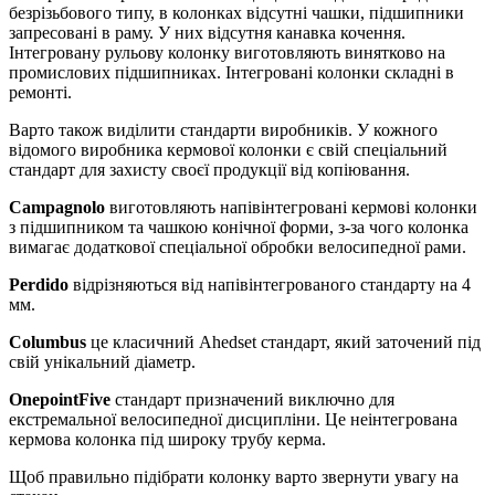
безрізьбового типу, в колонках відсутні чашки, підшипники
запресовані в раму. У них відсутня канавка кочення.
Інтегровану рульову колонку виготовляють винятково на
промислових підшипниках. Інтегровані колонки складні в
ремонті.
Варто також виділити стандарти виробників. У кожного
відомого виробника кермової колонки є свій спеціальний
стандарт для захисту своєї продукції від копіювання.
Campagnolo
виготовляють напівінтегровані кермові колонки
з підшипником та чашкою конічної форми, з-за чого колонка
вимагає додаткової спеціальної обробки велосипедної рами.
Perdido
відрізняються від напівінтегрованого стандарту на 4
мм.
Columbus
це класичний Ahedset стандарт, який заточений під
свій унікальний діаметр.
OnepointFive
стандарт призначений виключно для
екстремальної велосипедної дисципліни. Це неінтегрована
кермова колонка під широку трубу керма.
Щоб правильно підібрати колонку варто звернути увагу на