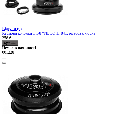
Відгуки (0)
Кермова колонка 1-1/8 "NECO H-841, різьбова, чорна
258
₴
Купити
Немає в наявності
001228