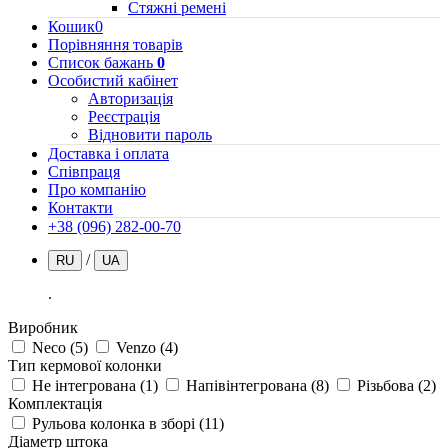
Стяжні ремені
Кошик
0
Порівняння товарів
Список бажань
0
Особистий кабінет
Авторизація
Реєстрація
Відновити пароль
Доставка і оплата
Співпраця
Про компанію
Контакти
+38 (096) 282-00-70
/
RU
UA
.
Виробник
Neco
(5)
Venzo
(4)
Тип кермової колонки
Не інтегрована
(1)
Напівінтегрована
(8)
Різьбова
(2)
Комплектація
Рульова колонка в зборі
(11)
Діаметр штока