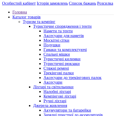
Особистий кабінет
Історія замовлень
Список бажань
Розсилка
Головна
Каталог товарів
Туризм та кемпінг
Туристичне спорядження і тенти
Намети та тенти
Аксесуари для наметів
Москітні сітки
Подушки
Гамаки та комплектуючі
Спальні мішки
Туристичні килимки
Туристичні рюкзаки
Стяжні ремені
Трекінгові палки
Аксесуари до трекінгових палок
Аксесуари
Ліхтарі та світильники
Налобні ліхтарі
Кемпінгові ліхтарі
Ручні ліхтарі
Джерела живлення
Акумулятори та батарейки
Зарядні пристрої до акумуляторів