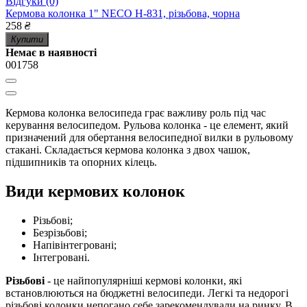
Відгуки (0)
Кермова колонка 1" NECO H-831, різьбова, чорна
258
₴
Купити
Немає в наявності
001758
Кермова колонка велосипеда грає важливу роль під час
керування велосипедом. Рульова колонка - це елемент, який
призначений для обертання велосипедної вилки в рульовому
стакані. Складається кермова колонка з двох чашок,
підшипників та опорних кілець.
Види кермових колонок
Різьбові;
Безрізьбові;
Напівінтегровані;
Інтегровані.
Різьбові
- це найпопулярніші кермові колонки, які
встановлюються на бюджетні велосипеди. Легкі та недорогі
різьбові колонки непогано себе зарекомендували на ринку. В