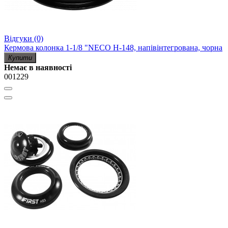
Відгуки (0)
Кермова колонка 1-1/8 "NECO H-148, напівінтегрована, чорна
Купити
Немає в наявності
001229