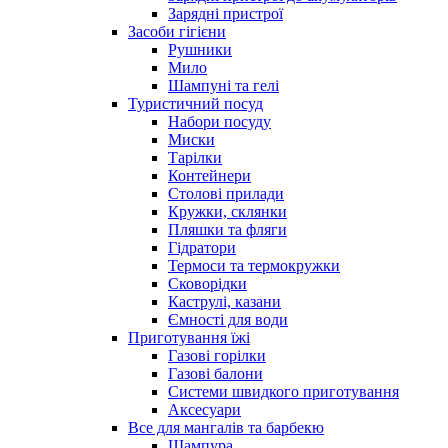
Зарядні пристрої
Засоби гігієни
Рушники
Мило
Шампуні та гелі
Туристичний посуд
Набори посуду
Миски
Тарілки
Контейнери
Столові прилади
Кружки, склянки
Пляшки та фляги
Гідратори
Термоси та термокружки
Сковорідки
Каструлі, казани
Ємності для води
Приготування їжі
Газові горілки
Газові балони
Системи швидкого приготування
Аксесуари
Все для мангалів та барбекю
Шампура