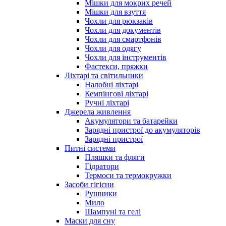
Мішки для мокрих речей
Мішки для взуття
Чохли для рюкзаків
Чохли для документів
Чохли для смартфонів
Чохли для одягу
Чохли для інструментів
Фастекси, пряжки
Ліхтарі та світильники
Налобні ліхтарі
Кемпінгові ліхтарі
Ручні ліхтарі
Джерела живлення
Акумулятори та батарейки
Зарядні пристрої до акумуляторів
Зарядні пристрої
Питні системи
Пляшки та фляги
Гідратори
Термоси та термокружки
Засоби гігієни
Рушники
Мило
Шампуні та гелі
Маски для сну