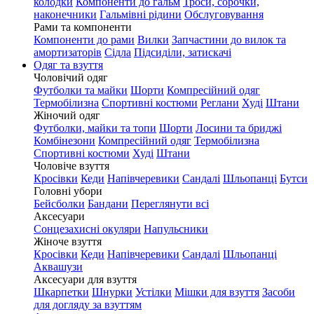
колодки
Компоненти до гальм
Троси, сорочки,
наконечники
Гальмівні рідини
Обслуговування
Рами та компоненти
Компоненти до рами
Вилки
Запчастини до вилок та
амортизаторів
Сідла
Підсиділи, затискачі
Одяг та взуття
Чоловічий одяг
Футболки та майки
Шорти
Компресійний одяг
Термобілизна
Спортивні костюми
Реглани
Худі
Штани
Жіночий одяг
Футболки, майки та топи
Шорти
Лосини та бриджі
Комбінезони
Компресійний одяг
Термобілизна
Спортивні костюми
Худі
Штани
Чоловіче взуття
Кросівки
Кеди
Напівчеревики
Сандалі
Шльопанці
Бутси
Головні убори
Бейсболки
Бандани
Переглянути всі
Аксесуари
Сонцезахисні окуляри
Напульсники
Жіноче взуття
Кросівки
Кеди
Напівчеревики
Сандалі
Шльопанці
Аквашузи
Аксесуари для взуття
Шкарпетки
Шнурки
Устілки
Мішки для взуття
Засоби
для догляду за взуттям