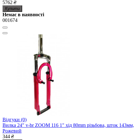
5762
₴
Купити
Немає в наявності
001674
Відгуки (0)
Вилка 24" v-br ZOOM 116 1" хід 80mm різьбова, шток 143мм,
Рожевий
344
₴