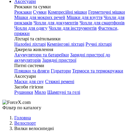
Аксесуари
Рюкзаки та сумки
Рюкзаки
Сумки
Компресійні мішки
Герметичні мішки
Мішки для мокрих речей
Мішки для взуття
Чохли для
рюкзаків
Чохли для документів
Чохли для смартфонів
Чохли для одягу
Чохли для інструментів
Фастекси,
пряжки
Ліхтарі та світильники
Налобні ліхтарі
Кемпінгові ліхтарі
Ручні ліхтарі
Джерела живлення
Акумулятори та батарейки
Зарядні пристрої до
акумуляторів
Зарядні пристрої
Питні системи
Пляшки та фляги
Гідратори
Термоси та термокружки
Аксесуари
Маски для сну
Стяжні ремені
Засоби гігієни
Рушники
Мило
Шампуні та гелі
Фільтр по каталогу
Головна
Велоспорт
Вилки велосипедні