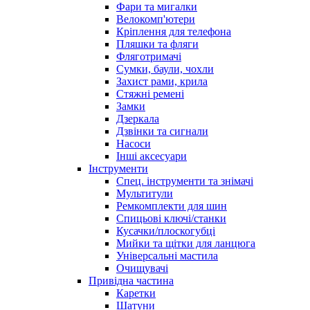
Фари та мигалки
Велокомп'ютери
Кріплення для телефона
Пляшки та фляги
Фляготримачі
Сумки, баули, чохли
Захист рами, крила
Стяжні ремені
Замки
Дзеркала
Дзвінки та сигнали
Насоси
Інші аксесуари
Інструменти
Спец. інструменти та знімачі
Мультитули
Ремкомплекти для шин
Спицьові ключі/станки
Кусачки/плоскогубці
Мийки та щітки для ланцюга
Універсальні мастила
Очищувачі
Привідна частина
Каретки
Шатуни