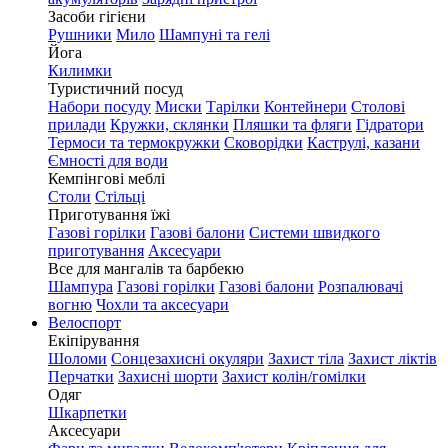
Засоби гігієни
Рушники
Мило
Шампуні та гелі
Йога
Килимки
Туристичний посуд
Набори посуду
Миски
Тарілки
Контейнери
Столові
прилади
Кружки, склянки
Пляшки та фляги
Гідратори
Термоси та термокружки
Сковорідки
Каструлі, казани
Ємності для води
Кемпінгові меблі
Столи
Стільці
Приготування їжі
Газові горілки
Газові балони
Системи швидкого
приготування
Аксесуари
Все для мангалів та барбекю
Шампура
Газові горілки
Газові балони
Розпалювачі
вогню
Чохли та аксесуари
Велоспорт
Екіпірування
Шоломи
Сонцезахисні окуляри
Захист тіла
Захист ліктів
Перчатки
Захисні шорти
Захист колін/гомілки
Одяг
Шкарпетки
Аксесуари