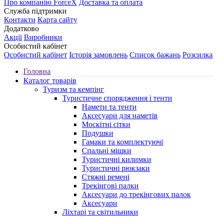
Про компанію ForceX
Доставка та оплата
Служба підтримки
Контакти
Карта сайту
Додатково
Акції
Виробники
Особистий кабінет
Особистий кабінет
Історія замовлень
Список бажань
Розсилка
Головна
Каталог товарів
Туризм та кемпінг
Туристичне спорядження і тенти
Намети та тенти
Аксесуари для наметів
Москітні сітки
Подушки
Гамаки та комплектуючі
Спальні мішки
Туристичні килимки
Туристичні рюкзаки
Стяжні ремені
Трекінгові палки
Аксесуари до трекінгових палок
Аксесуари
Ліхтарі та світильники