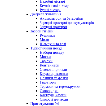
Налобні ліхтарі
Кемпінгові ліхтарі
Ручні ліхтарі
Джерела живлення
Акумулятори та батарейки
Зарядні пристрої до акумуляторів
Зарядні пристрої
Засоби гігієни
Рушники
Мило
Шампуні та гелі
Туристичний посуд
Набори посуду
Миски
Тарілки
Контейнери
Столові прилади
Кружки, склянки
Пляшки та фляги
Гідратори
Термоси та термокружки
Сковорідки
Каструлі, казани
Ємності для води
Приготування їжі