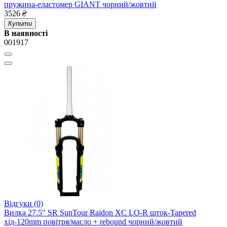
пружина-еластомер GIANT чорний/жовтий
3526
₴
Купити
В наявності
001917
Відгуки (0)
Вилка 27.5" SR SunTour Raidon XC LO-R шток-Tapered
хід-120mm повітря/масло + rebound чорний/жовтий