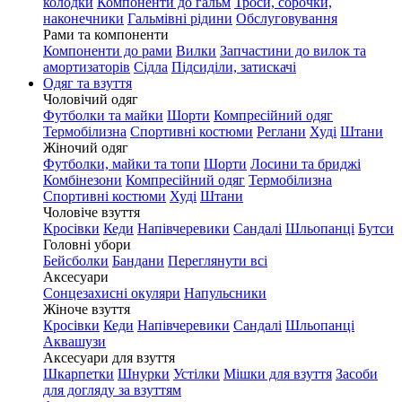
колодки
Компоненти до гальм
Троси, сорочки,
наконечники
Гальмівні рідини
Обслуговування
Рами та компоненти
Компоненти до рами
Вилки
Запчастини до вилок та
амортизаторів
Сідла
Підсиділи, затискачі
Одяг та взуття
Чоловічий одяг
Футболки та майки
Шорти
Компресійний одяг
Термобілизна
Спортивні костюми
Реглани
Худі
Штани
Жіночий одяг
Футболки, майки та топи
Шорти
Лосини та бриджі
Комбінезони
Компресійний одяг
Термобілизна
Спортивні костюми
Худі
Штани
Чоловіче взуття
Кросівки
Кеди
Напівчеревики
Сандалі
Шльопанці
Бутси
Головні убори
Бейсболки
Бандани
Переглянути всі
Аксесуари
Сонцезахисні окуляри
Напульсники
Жіноче взуття
Кросівки
Кеди
Напівчеревики
Сандалі
Шльопанці
Аквашузи
Аксесуари для взуття
Шкарпетки
Шнурки
Устілки
Мішки для взуття
Засоби
для догляду за взуттям