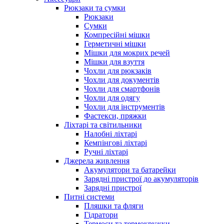
Рюкзаки та сумки
Рюкзаки
Сумки
Компресійні мішки
Герметичні мішки
Мішки для мокрих речей
Мішки для взуття
Чохли для рюкзаків
Чохли для документів
Чохли для смартфонів
Чохли для одягу
Чохли для інструментів
Фастекси, пряжки
Ліхтарі та світильники
Налобні ліхтарі
Кемпінгові ліхтарі
Ручні ліхтарі
Джерела живлення
Акумулятори та батарейки
Зарядні пристрої до акумуляторів
Зарядні пристрої
Питні системи
Пляшки та фляги
Гідратори
Термоси та термокружки