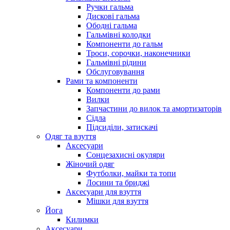
Ручки гальма
Дискові гальма
Ободні гальма
Гальмівні колодки
Компоненти до гальм
Троси, сорочки, наконечники
Гальмівні рідини
Обслуговування
Рами та компоненти
Компоненти до рами
Вилки
Запчастини до вилок та амортизаторів
Сідла
Підсиділи, затискачі
Одяг та взуття
Аксесуари
Сонцезахисні окуляри
Жіночий одяг
Футболки, майки та топи
Лосини та бриджі
Аксесуари для взуття
Мішки для взуття
Йога
Килимки
Аксесуари