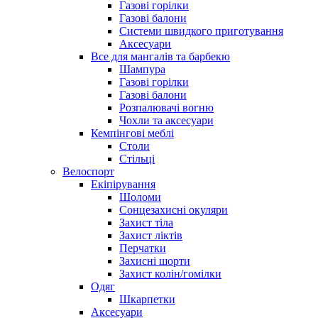
Газові горілки
Газові балони
Системи швидкого приготування
Аксесуари
Все для мангалів та барбекю
Шампура
Газові горілки
Газові балони
Розпалювачі вогню
Чохли та аксесуари
Кемпінгові меблі
Столи
Стільці
Велоспорт
Екіпірування
Шоломи
Сонцезахисні окуляри
Захист тіла
Захист ліктів
Перчатки
Захисні шорти
Захист колін/гомілки
Одяг
Шкарпетки
Аксесуари