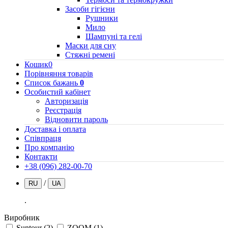
Засоби гігієни
Рушники
Мило
Шампуні та гелі
Маски для сну
Стяжні ремені
Кошик
0
Порівняння товарів
Список бажань
0
Особистий кабінет
Авторизація
Реєстрація
Відновити пароль
Доставка і оплата
Співпраця
Про компанію
Контакти
+38 (096) 282-00-70
/
RU
UA
.
Виробник
Suntour
(2)
ZOOM
(1)