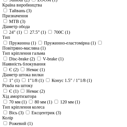
Країна виробництва
Тайвань
(3)
Призначення
MTB
(3)
Діаметр обода
24"
(1)
27.5”
(1)
700C
(1)
Тип
Пружинна
(1)
Пружинно-еластомірна
(1)
Повітряно-масляна
(1)
Тип кріплення гальма
Disc-brake
(2)
V-brake
(1)
Наявність блокування
Є
(2)
Немає
(1)
Діаметр штока вилки
1"
(1)
1"1/8
(1)
Конус 1.5" / 1"1/8
(1)
Різьба на штоку
Є
(1)
Немає
(2)
Хід амортизатора
70 мм
(1)
80 мм
(1)
120 мм
(1)
Тип кріплення колеса
Вісь
(3)
Ексцентрик
(3)
Колір
Рожевий
(1)