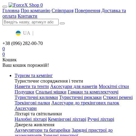
0
Головна
Про компанію
Співпраця
Повернення
Доставка та
оплата
Контакти
UA
|
RU
+38 (096) 282-00-70
0
0
Кошик
Ваш кошик порожній!
Туризм та кемпінг
Туристичне спорядження і тенти
Намети та тенти
Аксесуари для наметів
Москітні сітки
Подушки
Спальні мішки
Гамаки та комплектуючі
Туристичні килимки
Туристичні рюкзаки
Стяжні ремені
Трекінгові палки
Аксесуари до трекінгових палок
Аксесуари
Ліхтарі та світильники
Налобні ліхтарі
Кемпінгові ліхтарі
Ручні ліхтарі
Джерела живлення
Акумулятори та батарейки
Зарядні пристрої до
акумуляторів
Зарядні пристрої