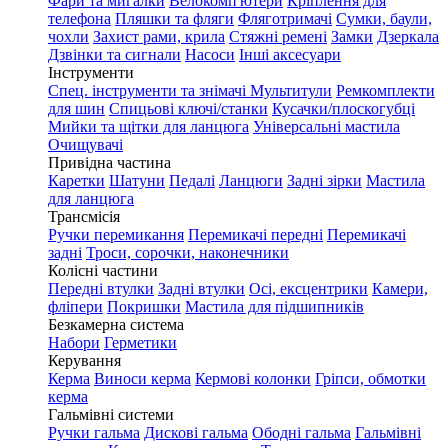
Фари та мигалки
Велокомп'ютери
Кріплення для
телефона
Пляшки та фляги
Фляготримачі
Сумки, баули,
чохли
Захист рами, крила
Стяжні ремені
Замки
Дзеркала
Дзвінки та сигнали
Насоси
Інші аксесуари
Інструменти
Спец. інструменти та знімачі
Мультитули
Ремкомплекти
для шин
Спицьові ключі/станки
Кусачки/плоскогубці
Мийки та щітки для ланцюга
Універсальні мастила
Очищувачі
Привідна частина
Каретки
Шатуни
Педалі
Ланцюги
Задні зірки
Мастила
для ланцюга
Трансмісія
Ручки перемикання
Перемикачі передні
Перемикачі
задні
Троси, сорочки, наконечники
Колісні частини
Передні втулки
Задні втулки
Осі, ексцентрики
Камери,
фліпери
Покришки
Мастила для підшипників
Безкамерна система
Набори
Герметики
Керування
Керма
Виноси керма
Кермові колонки
Гріпси, обмотки
керма
Гальмівні системи
Ручки гальма
Дискові гальма
Ободні гальма
Гальмівні