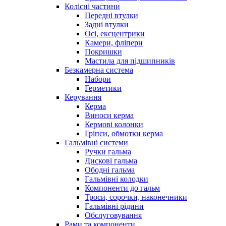
Колісні частини
Передні втулки
Задні втулки
Осі, ексцентрики
Камери, фліпери
Покришки
Мастила для підшипників
Безкамерна система
Набори
Герметики
Керування
Керма
Виноси керма
Кермові колонки
Гріпси, обмотки керма
Гальмівні системи
Ручки гальма
Дискові гальма
Ободні гальма
Гальмівні колодки
Компоненти до гальм
Троси, сорочки, наконечники
Гальмівні рідини
Обслуговування
Рами та компоненти