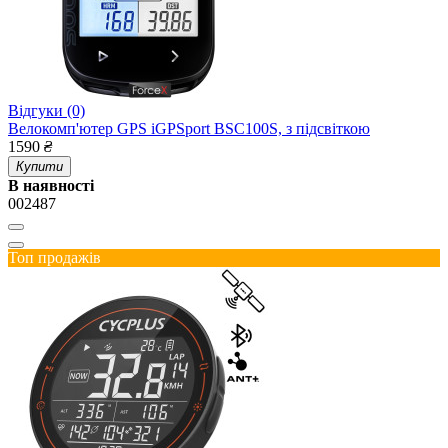
Відгуки (0)
Велокомп'ютер GPS iGPSport BSC100S, з підсвіткою
1590
₴
Купити
В наявності
002487
Топ продажів