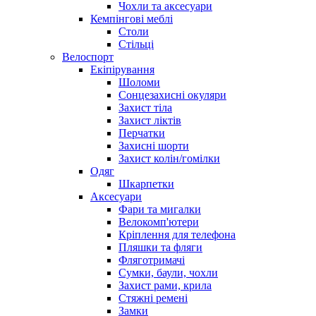
Чохли та аксесуари
Кемпінгові меблі
Столи
Стільці
Велоспорт
Екіпірування
Шоломи
Сонцезахисні окуляри
Захист тіла
Захист ліктів
Перчатки
Захисні шорти
Захист колін/гомілки
Одяг
Шкарпетки
Аксесуари
Фари та мигалки
Велокомп'ютери
Кріплення для телефона
Пляшки та фляги
Фляготримачі
Сумки, баули, чохли
Захист рами, крила
Стяжні ремені
Замки