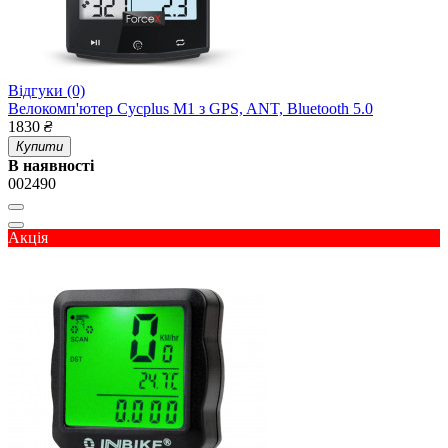
Відгуки (0)
Велокомп'ютер Cycplus M1 з GPS, ANT, Bluetooth 5.0
1830
₴
Купити
В наявності
002490
Акція