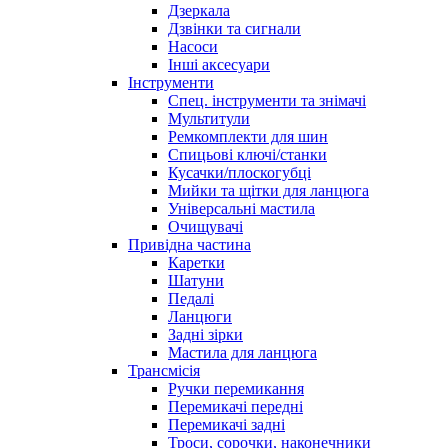
Дзеркала
Дзвінки та сигнали
Насоси
Інші аксесуари
Інструменти
Спец. інструменти та знімачі
Мультитули
Ремкомплекти для шин
Спицьові ключі/станки
Кусачки/плоскогубці
Мийки та щітки для ланцюга
Універсальні мастила
Очищувачі
Привідна частина
Каретки
Шатуни
Педалі
Ланцюги
Задні зірки
Мастила для ланцюга
Трансмісія
Ручки перемикання
Перемикачі передні
Перемикачі задні
Троси, сорочки, наконечники