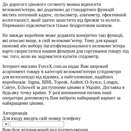
До дорогого цінового сегменту можна відносити
велокомп'ютери, які додатково до стандартних функцій
містять поточний каденс, пульсометр, альтиметр, ефективний
вологозахист, який здатен захистити від бризків та вологи.
Переважно підключається тільки бездротовим шляхом.
Не завжди виробник може додавати конкретно такі функції,
які описані вище, в свій велокомп’ютер. Тому для кращої
економії або вибору багатофункціонального велокомп’ютера
варто скористатися нашим фільтром для сортування товару під
час того, коли ви задумаєтеся купити спідометр.
Інтернет-магазин ForceX.com.ua надає Вам широкий
асортимент товару в категорії велокомп'ютери (спідометри
для велосипеда) від відомих, а найголовніше, надійних
виробників: Sigma, BBB, Topeak, Author, O-Synce, Longus,
Cateye, Echowell за доступними цінами в Україні. Доставка в
будь-яку точку країни. У разі виникнення питань наші
оператори допоможуть Вам вибрати найкращий варіант за
найкращими цінами.
Авторизація
Для входу введіть свій номер телефону
Вам буде відправлений код підтвердження