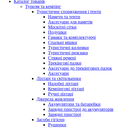
Каталог товарів
Туризм та кемпінг
Туристичне спорядження і тенти
Намети та тенти
Аксесуари для наметів
Москітні сітки
Подушки
Гамаки та комплектуючі
Спальні мішки
Туристичні килимки
Туристичні рюкзаки
Стяжні ремені
Трекінгові палки
Аксесуари до трекінгових палок
Аксесуари
Ліхтарі та світильники
Налобні ліхтарі
Кемпінгові ліхтарі
Ручні ліхтарі
Джерела живлення
Акумулятори та батарейки
Зарядні пристрої до акумуляторів
Зарядні пристрої
Засоби гігієни
Рушники