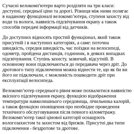
Сучасні велокомп'ютери варто розділяти на три класи:
доступні, середньої ціни та дорогі. Різниця між ними полягає
в наданому функціоналі велокомп’ютера, ступеня захисту від
води та вологи, наявність підсвічування екрану а також
способів передачі інформації від датчиків.
До доступних відносять простий функціонал, який також
присутній і в наступних категоріях, а саме: поточна
швидкість, середня швидкість, час поїздки на велосипеді,
одометр, пройдена дистанція, годинник, в деяких випадках
підсвічування. Ступінь захисту, зазвичай, відсутній. В
основному вони підключаються до передавача через дріт. До
дротового типу підключення можна віднести те, що як би ви
його не підключали, є можливість пошкодити дріт при
експлуатації велосипеда.
Велокомп’ютер середнього рівня може похвалитися наявністю
якісного підсвічування екрану, функцією відображення
температури навколишнього середовища, лічильника калорій,
а також функцією оповіщення про необхідне проведення
технічного обслуговування після певного кілометражу.
Велокомп’ютер такої цінової категорії оснащують
вологозахистом та захистом від бризків. Присутні два типи
підключення - бездротове та дротове.