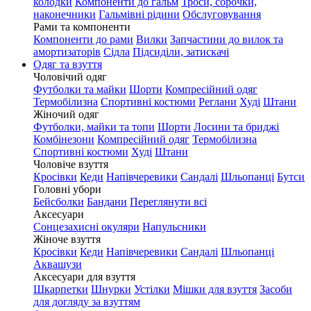
колодки
Компоненти до гальм
Троси, сорочки,
наконечники
Гальмівні рідини
Обслуговування
Рами та компоненти
Компоненти до рами
Вилки
Запчастини до вилок та
амортизаторів
Сідла
Підсиділи, затискачі
Одяг та взуття
Чоловічий одяг
Футболки та майки
Шорти
Компресійний одяг
Термобілизна
Спортивні костюми
Реглани
Худі
Штани
Жіночий одяг
Футболки, майки та топи
Шорти
Лосини та бриджі
Комбінезони
Компресійний одяг
Термобілизна
Спортивні костюми
Худі
Штани
Чоловіче взуття
Кросівки
Кеди
Напівчеревики
Сандалі
Шльопанці
Бутси
Головні убори
Бейсболки
Бандани
Переглянути всі
Аксесуари
Сонцезахисні окуляри
Напульсники
Жіноче взуття
Кросівки
Кеди
Напівчеревики
Сандалі
Шльопанці
Аквашузи
Аксесуари для взуття
Шкарпетки
Шнурки
Устілки
Мішки для взуття
Засоби
для догляду за взуттям