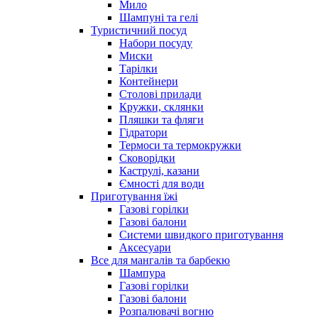
Мило
Шампуні та гелі
Туристичний посуд
Набори посуду
Миски
Тарілки
Контейнери
Столові прилади
Кружки, склянки
Пляшки та фляги
Гідратори
Термоси та термокружки
Сковорідки
Каструлі, казани
Ємності для води
Приготування їжі
Газові горілки
Газові балони
Системи швидкого приготування
Аксесуари
Все для мангалів та барбекю
Шампура
Газові горілки
Газові балони
Розпалювачі вогню