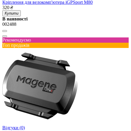
Кріплення для велокомп'ютера iGPSport M80
320
₴
Купити
В наявності
002488
Рекомендуємо
Топ продажів
Відгуки (0)