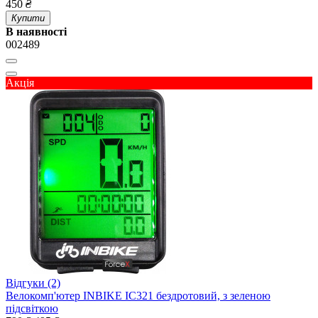
450
₴
Купити
В наявності
002489
Акція
Відгуки (2)
Велокомп'ютер INBIKE IC321 бездротовий, з зеленою
підсвіткою