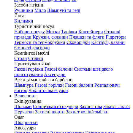
Засоби гігієни
Рушники
Мило
Шампуні та гелі
Йога
Килимки
Туристичний посуд
Набори посуду
Миски
Тарілки
Контейнери
Столові
прилади
Кружки, склянки
Пляшки та фляги
Гідратори
Термоси та термокружки
Сковорідки
Каструлі, казани
Ємності для води
Кемпінгові меблі
Столи
Стільці
Приготування їжі
Газові горілки
Газові балони
Системи швидкого
приготування
Аксесуари
Все для мангалів та барбекю
Шампура
Газові горілки
Газові балони
Розпалювачі
вогню
Чохли та аксесуари
Велоспорт
Екіпірування
Шоломи
Сонцезахисні окуляри
Захист тіла
Захист ліктів
Перчатки
Захисні шорти
Захист колін/гомілки
Одяг
Шкарпетки
Аксесуари