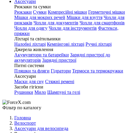
Аксесуари
Рюкзаки та сумки
Рюкзаки
Сумки
Компресійні мішки
Герметичні мішки
Мішки для мокрих речей
Мішки для взуття
Чохли для
рюкзаків
Чохли для документів
Чохли для смартфонів
Чохли для одягу
Чохли для інструментів
Фастекси,
пряжки
Ліхтарі та світильники
Налобні ліхтарі
Кемпінгові ліхтарі
Ручні ліхтарі
Джерела живлення
Акумулятори та батарейки
Зарядні пристрої до
акумуляторів
Зарядні пристрої
Питні системи
Пляшки та фляги
Гідратори
Термоси та термокружки
Аксесуари
Маски для сну
Стяжні ремені
Засоби гігієни
Рушники
Мило
Шампуні та гелі
Фільтр по каталогу
Головна
Велоспорт
Аксесуари для велосипеда