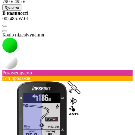
790
₴
495
₴
Купити
В наявності
002485-W-01
Колір підсвічування
Рекомендуємо
Топ продажів