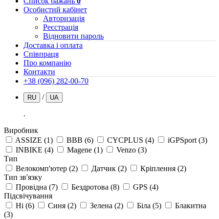
Список бажань
0
Особистий кабінет
Авторизація
Реєстрація
Відновити пароль
Доставка і оплата
Співпраця
Про компанію
Контакти
+38 (096) 282-00-70
/
RU
UA
.
Виробник
ASSIZE
(1)
BBB
(6)
CYCPLUS
(4)
iGPSport
(3)
INBIKE
(4)
Magene
(1)
Venzo
(3)
Тип
Велокомп'ютер
(2)
Датчик
(2)
Кріплення
(2)
Тип зв'язку
Провідна
(7)
Бездротова
(8)
GPS
(4)
Підсвічування
Ні
(6)
Синя
(2)
Зелена
(2)
Біла
(5)
Блакитна
(3)