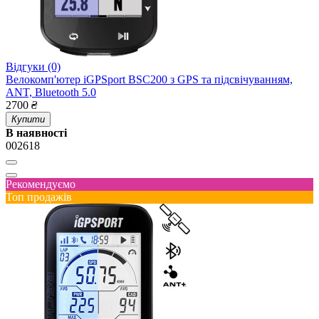
Відгуки (0)
Велокомп'ютер iGPSport BSC200 з GPS та підсвічуванням,
ANT, Bluetooth 5.0
2700
₴
Купити
В наявності
002618
Рекомендуємо
Топ продажів