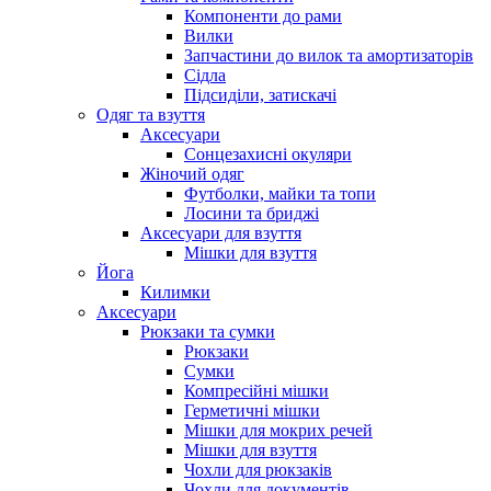
Компоненти до рами
Вилки
Запчастини до вилок та амортизаторів
Сідла
Підсиділи, затискачі
Одяг та взуття
Аксесуари
Сонцезахисні окуляри
Жіночий одяг
Футболки, майки та топи
Лосини та бриджі
Аксесуари для взуття
Мішки для взуття
Йога
Килимки
Аксесуари
Рюкзаки та сумки
Рюкзаки
Сумки
Компресійні мішки
Герметичні мішки
Мішки для мокрих речей
Мішки для взуття
Чохли для рюкзаків
Чохли для документів