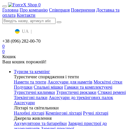
0
Головна
Про компанію
Співпраця
Повернення
Доставка та
оплата
Контакти
UA
|
RU
+38 (096) 282-00-70
0
0
Кошик
Ваш кошик порожній!
Туризм та кемпінг
Туристичне спорядження і тенти
Намети та тенти
Аксесуари для наметів
Москітні сітки
Подушки
Спальні мішки
Гамаки та комплектуючі
Туристичні килимки
Туристичні рюкзаки
Стяжні ремені
Трекінгові палки
Аксесуари до трекінгових палок
Аксесуари
Ліхтарі та світильники
Налобні ліхтарі
Кемпінгові ліхтарі
Ручні ліхтарі
Джерела живлення
Акумулятори та батарейки
Зарядні пристрої до
акумуляторів
Зарядні пристрої