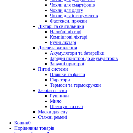
Чохли для смартфонів
Чохли для одягу
Чохли для інструментів
Фастекси, пряжки
Ліхтарі та світильники
Налобні ліхтарі
Кемпінгові ліхтарі
Ручні ліхтарі
Джерела живлення
Акумулятори та батарейки
Зарядні пристрої до акумуляторів
Зарядні пристрої
Питні системи
Пляшки та фляги
Гідратори
Термоси та термокружки
Засоби гігієни
Рушники
Мило
Шампуні та гелі
Маски для сну
Стяжні ремені
Кошик
0
Порівняння товарів