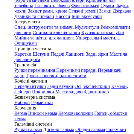
Фари та мигалки
Велокомп'ютери
Кріплення для
телефона
Пляшки та фляги
Фляготримачі
Сумки, баули,
чохли
Захист рами, крила
Стяжні ремені
Замки
Дзеркала
Дзвінки та сигнали
Насоси
Інші аксесуари
Інструменти
Спец. інструменти та знімачі
Мультитули
Ремкомплекти
для шин
Спицьові ключі/станки
Кусачки/плоскогубці
Мийки та щітки для ланцюга
Універсальні мастила
Очищувачі
Привідна частина
Каретки
Шатуни
Педалі
Ланцюги
Задні зірки
Мастила
для ланцюга
Трансмісія
Ручки перемикання
Перемикачі передні
Перемикачі
задні
Троси, сорочки, наконечники
Колісні частини
Передні втулки
Задні втулки
Осі, ексцентрики
Камери,
фліпери
Покришки
Мастила для підшипників
Безкамерна система
Набори
Герметики
Керування
Керма
Виноси керма
Кермові колонки
Гріпси, обмотки
керма
Гальмівні системи
Ручки гальма
Дискові гальма
Ободні гальма
Гальмівні