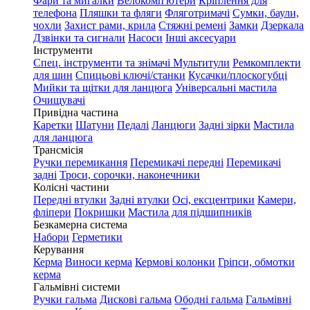
Фари та мигалки
Велокомп'ютери
Кріплення для
телефона
Пляшки та фляги
Фляготримачі
Сумки, баули,
чохли
Захист рами, крила
Стяжні ремені
Замки
Дзеркала
Дзвінки та сигнали
Насоси
Інші аксесуари
Інструменти
Спец. інструменти та знімачі
Мультитули
Ремкомплекти
для шин
Спицьові ключі/станки
Кусачки/плоскогубці
Мийки та щітки для ланцюга
Універсальні мастила
Очищувачі
Привідна частина
Каретки
Шатуни
Педалі
Ланцюги
Задні зірки
Мастила
для ланцюга
Трансмісія
Ручки перемикання
Перемикачі передні
Перемикачі
задні
Троси, сорочки, наконечники
Колісні частини
Передні втулки
Задні втулки
Осі, ексцентрики
Камери,
фліпери
Покришки
Мастила для підшипників
Безкамерна система
Набори
Герметики
Керування
Керма
Виноси керма
Кермові колонки
Гріпси, обмотки
керма
Гальмівні системи
Ручки гальма
Дискові гальма
Ободні гальма
Гальмівні