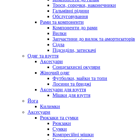
Троси, сорочки, наконечники
Гальмівні рідини
Обслуговування
Рами та компоненти
Компоненти до рами
Вилки
Запчастини до вилок та амортизаторів
Сідла
Підсиділи, затискачі
Одяг та взуття
Аксесуари
Сонцезахисні окуляри
Жіночий одяг
Футболки, майки та топи
Лосини та бриджі
Аксесуари для взуття
Мішки для взуття
Йога
Килимки
Аксесуари
Рюкзаки та сумки
Рюкзаки
Сумки
Компресійні мішки