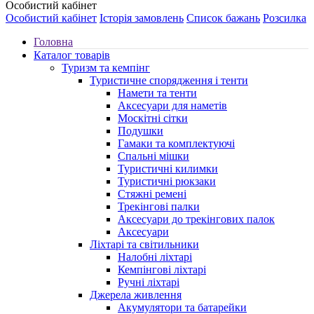
Особистий кабінет
Особистий кабінет
Історія замовлень
Список бажань
Розсилка
Головна
Каталог товарів
Туризм та кемпінг
Туристичне спорядження і тенти
Намети та тенти
Аксесуари для наметів
Москітні сітки
Подушки
Гамаки та комплектуючі
Спальні мішки
Туристичні килимки
Туристичні рюкзаки
Стяжні ремені
Трекінгові палки
Аксесуари до трекінгових палок
Аксесуари
Ліхтарі та світильники
Налобні ліхтарі
Кемпінгові ліхтарі
Ручні ліхтарі
Джерела живлення
Акумулятори та батарейки