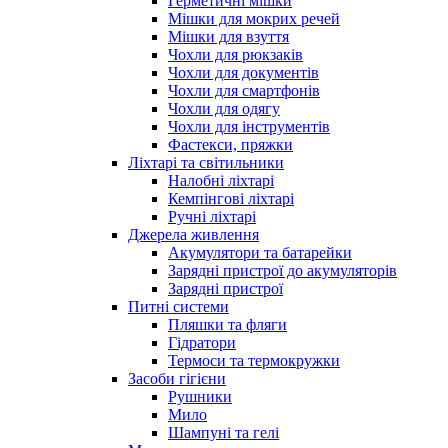
Герметичні мішки
Мішки для мокрих речей
Мішки для взуття
Чохли для рюкзаків
Чохли для документів
Чохли для смартфонів
Чохли для одягу
Чохли для інструментів
Фастекси, пряжки
Ліхтарі та світильники
Налобні ліхтарі
Кемпінгові ліхтарі
Ручні ліхтарі
Джерела живлення
Акумулятори та батарейки
Зарядні пристрої до акумуляторів
Зарядні пристрої
Питні системи
Пляшки та фляги
Гідратори
Термоси та термокружки
Засоби гігієни
Рушники
Мило
Шампуні та гелі