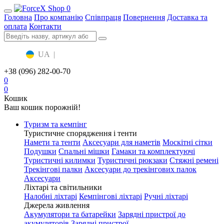
0
Головна
Про компанію
Співпраця
Повернення
Доставка та
оплата
Контакти
UA
|
RU
+38 (096) 282-00-70
0
0
Кошик
Ваш кошик порожній!
Туризм та кемпінг
Туристичне спорядження і тенти
Намети та тенти
Аксесуари для наметів
Москітні сітки
Подушки
Спальні мішки
Гамаки та комплектуючі
Туристичні килимки
Туристичні рюкзаки
Стяжні ремені
Трекінгові палки
Аксесуари до трекінгових палок
Аксесуари
Ліхтарі та світильники
Налобні ліхтарі
Кемпінгові ліхтарі
Ручні ліхтарі
Джерела живлення
Акумулятори та батарейки
Зарядні пристрої до
акумуляторів
Зарядні пристрої