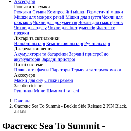
Аксесуари
Рюкзаки та сумки
Рюкзаки
Сумки
Компресійні мішки
Герметичні мішки
Мішки для мокрих речей
Мішки для взуття
Чохли для
рюкзаків
Чохли для документів
Чохли для смартфонів
Чохли для одягу
Чохли для інструментів
Фастекси,
пряжки
Ліхтарі та світильники
Налобні ліхтарі
Кемпінгові ліхтарі
Ручні ліхтарі
Джерела живлення
Акумулятори та батарейки
Зарядні пристрої до
акумуляторів
Зарядні пристрої
Питні системи
Пляшки та фляги
Гідратори
Термоси та термокружки
Аксесуари
Маски для сну
Стяжні ремені
Засоби гігієни
Рушники
Мило
Шампуні та гелі
Головна
Фастекс Sea To Summit - Buckle Side Release 2 PIN Black,
38 мм
Фастекс Sea To Summit -