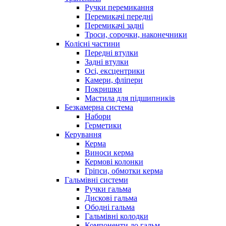
Ручки перемикання
Перемикачі передні
Перемикачі задні
Троси, сорочки, наконечники
Колісні частини
Передні втулки
Задні втулки
Осі, ексцентрики
Камери, фліпери
Покришки
Мастила для підшипників
Безкамерна система
Набори
Герметики
Керування
Керма
Виноси керма
Кермові колонки
Гріпси, обмотки керма
Гальмівні системи
Ручки гальма
Дискові гальма
Ободні гальма
Гальмівні колодки
Компоненти до гальм