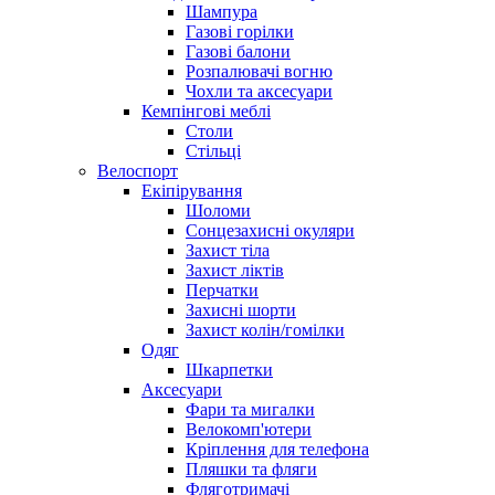
Шампура
Газові горілки
Газові балони
Розпалювачі вогню
Чохли та аксесуари
Кемпінгові меблі
Столи
Стільці
Велоспорт
Екіпірування
Шоломи
Сонцезахисні окуляри
Захист тіла
Захист ліктів
Перчатки
Захисні шорти
Захист колін/гомілки
Одяг
Шкарпетки
Аксесуари
Фари та мигалки
Велокомп'ютери
Кріплення для телефона
Пляшки та фляги
Фляготримачі