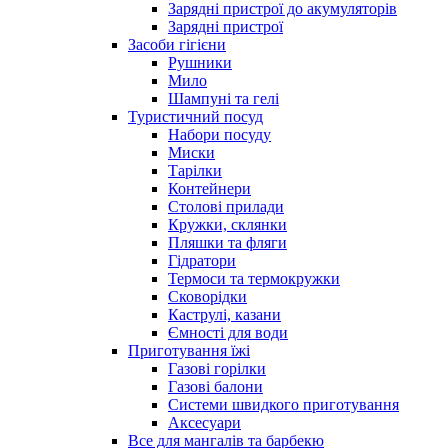
Зарядні пристрої до акумуляторів
Зарядні пристрої
Засоби гігієни
Рушники
Мило
Шампуні та гелі
Туристичний посуд
Набори посуду
Миски
Тарілки
Контейнери
Столові прилади
Кружки, склянки
Пляшки та фляги
Гідратори
Термоси та термокружки
Сковорідки
Каструлі, казани
Ємності для води
Приготування їжі
Газові горілки
Газові балони
Системи швидкого приготування
Аксесуари
Все для мангалів та барбекю