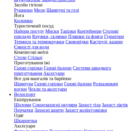
Засоби гігієни
Рушники
Мило
Шампуні та гелі
Йога
Килимки
Туристичний посуд
Набори посуду
Миски
Тарілки
Контейнери
Столові
прилади
Кружки, склянки
Пляшки та фляги
Гідратори
Термоси та термокружки
Сковорідки
Каструлі, казани
Ємності для води
Кемпінгові меблі
Столи
Стільці
Приготування їжі
Газові горілки
Газові балони
Системи швидкого
приготування
Аксесуари
Все для мангалів та барбекю
Шампура
Газові горілки
Газові балони
Розпалювачі
вогню
Чохли та аксесуари
Велоспорт
Екіпірування
Шоломи
Сонцезахисні окуляри
Захист тіла
Захист ліктів
Перчатки
Захисні шорти
Захист колін/гомілки
Одяг
Шкарпетки
Аксесуари