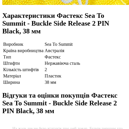
Характеристики
Фастекс Sea To
Summit - Buckle Side Release 2 PIN
Black, 38 мм
Виробник
Sea To Summit
Країна виробництва
Австралія
Тип
Фастекс
Штифти
Нержавіюча сталь
Кількість штифтів
2
Матеріал
Пластик
Ширина
38 мм
Відгуки та оцінки покупців
Фастекс
Sea To Summit - Buckle Side Release 2
PIN Black, 38 мм
На жаль ще не було відгуків про цей товар. Будьте першим хто