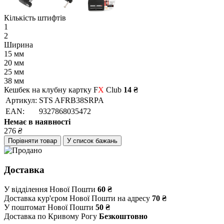
Кількість штифтів
1
2
Ширина
15 мм
20 мм
25 мм
38 мм
Кешбек на клубну картку F
X
Club
14 ₴
Артикул:
STS AFRB38SRPA
EAN:
9327868035472
Немає в наявності
276
₴
Порівняти товар
У список бажань
Доставка
У відділення Нової Пошти
60 ₴
Доставка кур'єром Нової Пошти на адресу
70 ₴
У поштомат Нової Пошти
50 ₴
Доставка по Кривому Рогу
Безкоштовно