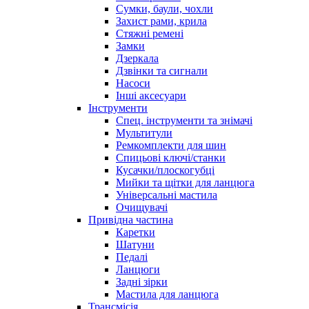
Сумки, баули, чохли
Захист рами, крила
Стяжні ремені
Замки
Дзеркала
Дзвінки та сигнали
Насоси
Інші аксесуари
Інструменти
Спец. інструменти та знімачі
Мультитули
Ремкомплекти для шин
Спицьові ключі/станки
Кусачки/плоскогубці
Мийки та щітки для ланцюга
Універсальні мастила
Очищувачі
Привідна частина
Каретки
Шатуни
Педалі
Ланцюги
Задні зірки
Мастила для ланцюга
Трансмісія