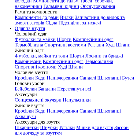
колодки
Компоненти до гальм
Троси, сорочки,
наконечники
Гальмівні рідини
Обслуговування
Рами та компоненти
Компоненти до рами
Вилки
Запчастини до вилок та
амортизаторів
Сідла
Підсиділи, затискачі
Одяг та взуття
Чоловічий одяг
Футболки та майки
Шорти
Компресійний одяг
Термобілизна
Спортивні костюми
Реглани
Худі
Штани
Жіночий одяг
Футболки, майки та топи
Шорти
Лосини та бриджі
Комбінезони
Компресійний одяг
Термобілизна
Спортивні костюми
Худі
Штани
Чоловіче взуття
Кросівки
Кеди
Напівчеревики
Сандалі
Шльопанці
Бутси
Головні убори
Бейсболки
Бандани
Переглянути всі
Аксесуари
Сонцезахисні окуляри
Напульсники
Жіноче взуття
Кросівки
Кеди
Напівчеревики
Сандалі
Шльопанці
Аквашузи
Аксесуари для взуття
Шкарпетки
Шнурки
Устілки
Мішки для взуття
Засоби
для догляду за взуттям