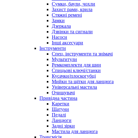
Сумки, баули, чохли
Захист рами, крила
Стяжні ремені
Замки
Дзеркала
Дзвінки та сигнали
Насоси
Інші аксесуари
Інструменти
Спец. інструменти та знімачі
Мультитули
Ремкомплекти для шин
Спицьові ключі/станки
Кусачки/плоскогубці
Мийки та щітки для ланцюга
Універсальні мастила
Очищувачі
Привідна частина
Каретки
Шатуни
Педалі
Ланцюги
Задні зірки
Мастила для ланцюга
Трансмісія