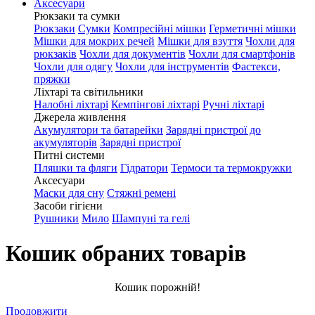
Аксесуари
Рюкзаки та сумки
Рюкзаки
Сумки
Компресійні мішки
Герметичні мішки
Мішки для мокрих речей
Мішки для взуття
Чохли для
рюкзаків
Чохли для документів
Чохли для смартфонів
Чохли для одягу
Чохли для інструментів
Фастекси,
пряжки
Ліхтарі та світильники
Налобні ліхтарі
Кемпінгові ліхтарі
Ручні ліхтарі
Джерела живлення
Акумулятори та батарейки
Зарядні пристрої до
акумуляторів
Зарядні пристрої
Питні системи
Пляшки та фляги
Гідратори
Термоси та термокружки
Аксесуари
Маски для сну
Стяжні ремені
Засоби гігієни
Рушники
Мило
Шампуні та гелі
Кошик обраних товарів
Кошик порожній!
Продовжити