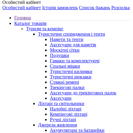
Особистий кабінет
Особистий кабінет
Історія замовлень
Список бажань
Розсилка
Головна
Каталог товарів
Туризм та кемпінг
Туристичне спорядження і тенти
Намети та тенти
Аксесуари для наметів
Москітні сітки
Подушки
Гамаки та комплектуючі
Спальні мішки
Туристичні килимки
Туристичні рюкзаки
Стяжні ремені
Трекінгові палки
Аксесуари до трекінгових палок
Аксесуари
Ліхтарі та світильники
Налобні ліхтарі
Кемпінгові ліхтарі
Ручні ліхтарі
Джерела живлення
Акумулятори та батарейки