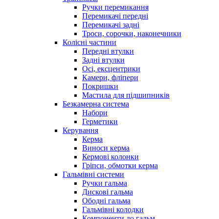
Ручки перемикання
Перемикачі передні
Перемикачі задні
Троси, сорочки, наконечники
Колісні частини
Передні втулки
Задні втулки
Осі, ексцентрики
Камери, фліпери
Покришки
Мастила для підшипників
Безкамерна система
Набори
Герметики
Керування
Керма
Виноси керма
Кермові колонки
Гріпси, обмотки керма
Гальмівні системи
Ручки гальма
Дискові гальма
Ободні гальма
Гальмівні колодки
Компоненти до гальм