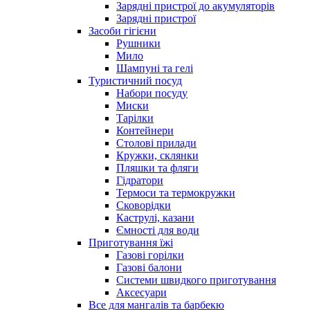
Зарядні пристрої до акумуляторів
Зарядні пристрої
Засоби гігієни
Рушники
Мило
Шампуні та гелі
Туристичний посуд
Набори посуду
Миски
Тарілки
Контейнери
Столові прилади
Кружки, склянки
Пляшки та фляги
Гідратори
Термоси та термокружки
Сковорідки
Каструлі, казани
Ємності для води
Приготування їжі
Газові горілки
Газові балони
Системи швидкого приготування
Аксесуари
Все для мангалів та барбекю