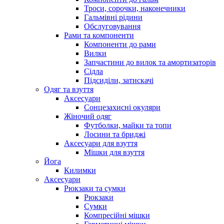
Троси, сорочки, наконечники
Гальмівні рідини
Обслуговування
Рами та компоненти
Компоненти до рами
Вилки
Запчастини до вилок та амортизаторів
Сідла
Підсиділи, затискачі
Одяг та взуття
Аксесуари
Сонцезахисні окуляри
Жіночий одяг
Футболки, майки та топи
Лосини та бриджі
Аксесуари для взуття
Мішки для взуття
Йога
Килимки
Аксесуари
Рюкзаки та сумки
Рюкзаки
Сумки
Компресійні мішки