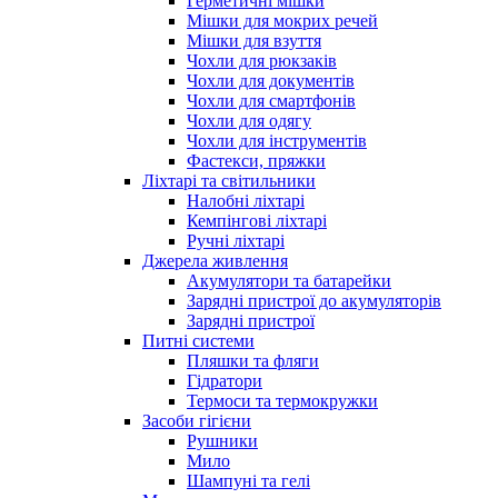
Герметичні мішки
Мішки для мокрих речей
Мішки для взуття
Чохли для рюкзаків
Чохли для документів
Чохли для смартфонів
Чохли для одягу
Чохли для інструментів
Фастекси, пряжки
Ліхтарі та світильники
Налобні ліхтарі
Кемпінгові ліхтарі
Ручні ліхтарі
Джерела живлення
Акумулятори та батарейки
Зарядні пристрої до акумуляторів
Зарядні пристрої
Питні системи
Пляшки та фляги
Гідратори
Термоси та термокружки
Засоби гігієни
Рушники
Мило
Шампуні та гелі