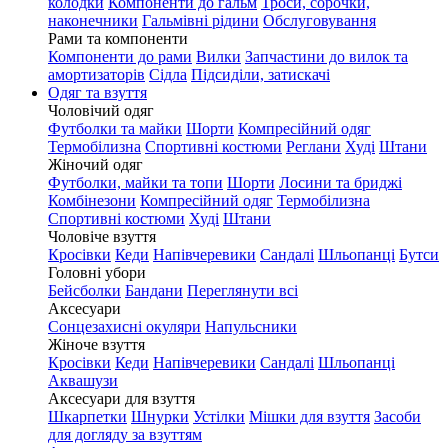
колодки
Компоненти до гальм
Троси, сорочки,
наконечники
Гальмівні рідини
Обслуговування
Рами та компоненти
Компоненти до рами
Вилки
Запчастини до вилок та
амортизаторів
Сідла
Підсиділи, затискачі
Одяг та взуття
Чоловічий одяг
Футболки та майки
Шорти
Компресійний одяг
Термобілизна
Спортивні костюми
Реглани
Худі
Штани
Жіночий одяг
Футболки, майки та топи
Шорти
Лосини та бриджі
Комбінезони
Компресійний одяг
Термобілизна
Спортивні костюми
Худі
Штани
Чоловіче взуття
Кросівки
Кеди
Напівчеревики
Сандалі
Шльопанці
Бутси
Головні убори
Бейсболки
Бандани
Переглянути всі
Аксесуари
Сонцезахисні окуляри
Напульсники
Жіноче взуття
Кросівки
Кеди
Напівчеревики
Сандалі
Шльопанці
Аквашузи
Аксесуари для взуття
Шкарпетки
Шнурки
Устілки
Мішки для взуття
Засоби
для догляду за взуттям