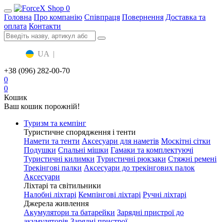
0
Головна
Про компанію
Співпраця
Повернення
Доставка та
оплата
Контакти
UA
|
RU
+38 (096) 282-00-70
0
0
Кошик
Ваш кошик порожній!
Туризм та кемпінг
Туристичне спорядження і тенти
Намети та тенти
Аксесуари для наметів
Москітні сітки
Подушки
Спальні мішки
Гамаки та комплектуючі
Туристичні килимки
Туристичні рюкзаки
Стяжні ремені
Трекінгові палки
Аксесуари до трекінгових палок
Аксесуари
Ліхтарі та світильники
Налобні ліхтарі
Кемпінгові ліхтарі
Ручні ліхтарі
Джерела живлення
Акумулятори та батарейки
Зарядні пристрої до
акумуляторів
Зарядні пристрої