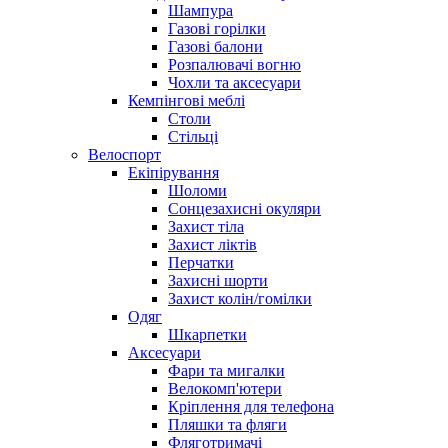
Шампура
Газові горілки
Газові балони
Розпалювачі вогню
Чохли та аксесуари
Кемпінгові меблі
Столи
Стільці
Велоспорт
Екіпірування
Шоломи
Сонцезахисні окуляри
Захист тіла
Захист ліктів
Перчатки
Захисні шорти
Захист колін/гомілки
Одяг
Шкарпетки
Аксесуари
Фари та мигалки
Велокомп'ютери
Кріплення для телефона
Пляшки та фляги
Фляготримачі