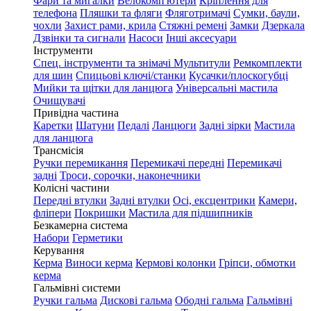
Фари та мигалки
Велокомп'ютери
Кріплення для
телефона
Пляшки та фляги
Фляготримачі
Сумки, баули,
чохли
Захист рами, крила
Стяжні ремені
Замки
Дзеркала
Дзвінки та сигнали
Насоси
Інші аксесуари
Інструменти
Спец. інструменти та знімачі
Мультитули
Ремкомплекти
для шин
Спицьові ключі/станки
Кусачки/плоскогубці
Мийки та щітки для ланцюга
Універсальні мастила
Очищувачі
Привідна частина
Каретки
Шатуни
Педалі
Ланцюги
Задні зірки
Мастила
для ланцюга
Трансмісія
Ручки перемикання
Перемикачі передні
Перемикачі
задні
Троси, сорочки, наконечники
Колісні частини
Передні втулки
Задні втулки
Осі, ексцентрики
Камери,
фліпери
Покришки
Мастила для підшипників
Безкамерна система
Набори
Герметики
Керування
Керма
Виноси керма
Кермові колонки
Гріпси, обмотки
керма
Гальмівні системи
Ручки гальма
Дискові гальма
Ободні гальма
Гальмівні