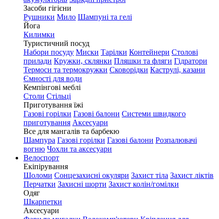
Засоби гігієни
Рушники
Мило
Шампуні та гелі
Йога
Килимки
Туристичний посуд
Набори посуду
Миски
Тарілки
Контейнери
Столові
прилади
Кружки, склянки
Пляшки та фляги
Гідратори
Термоси та термокружки
Сковорідки
Каструлі, казани
Ємності для води
Кемпінгові меблі
Столи
Стільці
Приготування їжі
Газові горілки
Газові балони
Системи швидкого
приготування
Аксесуари
Все для мангалів та барбекю
Шампура
Газові горілки
Газові балони
Розпалювачі
вогню
Чохли та аксесуари
Велоспорт
Екіпірування
Шоломи
Сонцезахисні окуляри
Захист тіла
Захист ліктів
Перчатки
Захисні шорти
Захист колін/гомілки
Одяг
Шкарпетки
Аксесуари