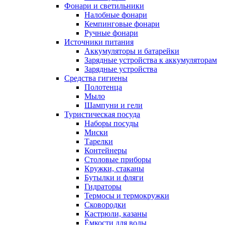
Фонари и светильники
Налобные фонари
Кемпинговые фонари
Ручные фонари
Источники питания
Аккумуляторы и батарейки
Зарядные устройства к аккумуляторам
Зарядные устройства
Средства гигиены
Полотенца
Мыло
Шампуни и гели
Туристическая посуда
Наборы посуды
Миски
Тарелки
Контейнеры
Столовые приборы
Кружки, стаканы
Бутылки и фляги
Гидраторы
Термосы и термокружки
Сковородки
Кастрюли, казаны
Ёмкости для воды