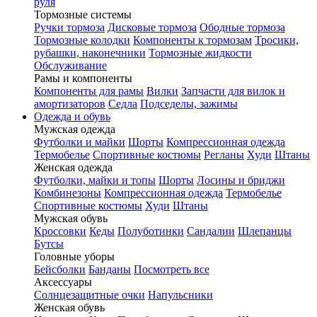
руля
Тормозные системы
Ручки тормоза
Дисковые тормоза
Ободные тормоза
Тормозные колодки
Компоненты к тормозам
Тросики,
рубашки, наконечники
Тормозные жидкости
Обслуживание
Рамы и компоненты
Компоненты для рамы
Вилки
Запчасти для вилок и
амортизаторов
Седла
Подседелы, зажимы
Одежда и обувь
Мужская одежда
Футболки и майки
Шорты
Компрессионная одежда
Термобелье
Спортивные костюмы
Регланы
Худи
Штаны
Женская одежда
Футболки, майки и топы
Шорты
Лосины и бриджи
Комбинезоны
Компрессионная одежда
Термобелье
Спортивные костюмы
Худи
Штаны
Мужская обувь
Кроссовки
Кеды
Полуботинки
Сандалии
Шлепанцы
Бутсы
Головные уборы
Бейсболки
Банданы
Посмотреть все
Аксессуары
Солнцезащитные очки
Напульсники
Женская обувь