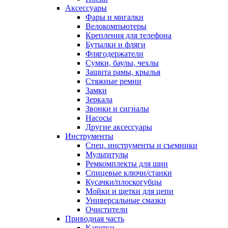
Аксессуары
Фары и мигалки
Велокомпьютеры
Крепления для телефона
Бутылки и фляги
Флягодержатели
Сумки, баулы, чехлы
Защита рамы, крылья
Стяжные ремни
Замки
Зеркала
Звонки и сигналы
Насосы
Другие аксессуары
Инструменты
Спец. инструменты и съемники
Мультитулы
Ремкомплекты для шин
Спицевые ключи/станки
Кусачки/плоскогубцы
Мойки и щетки для цепи
Универсальные смазки
Очистители
Приводная часть
Каретки