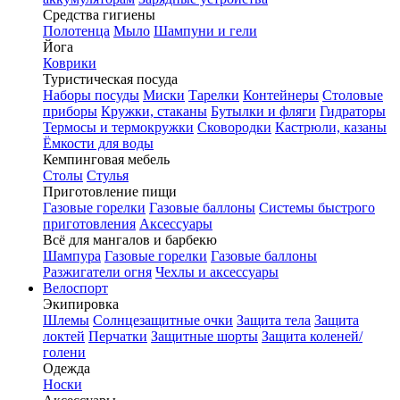
Средства гигиены
Полотенца
Мыло
Шампуни и гели
Йога
Коврики
Туристическая посуда
Наборы посуды
Миски
Тарелки
Контейнеры
Столовые
приборы
Кружки, стаканы
Бутылки и фляги
Гидраторы
Термосы и термокружки
Сковородки
Кастрюли, казаны
Ёмкости для воды
Кемпинговая мебель
Столы
Стулья
Приготовление пищи
Газовые горелки
Газовые баллоны
Системы быстрого
приготовления
Аксессуары
Всё для мангалов и барбекю
Шампура
Газовые горелки
Газовые баллоны
Разжигатели огня
Чехлы и аксессуары
Велоспорт
Экипировка
Шлемы
Солнцезащитные очки
Защита тела
Защита
локтей
Перчатки
Защитные шорты
Защита коленей/
голени
Одежда
Носки