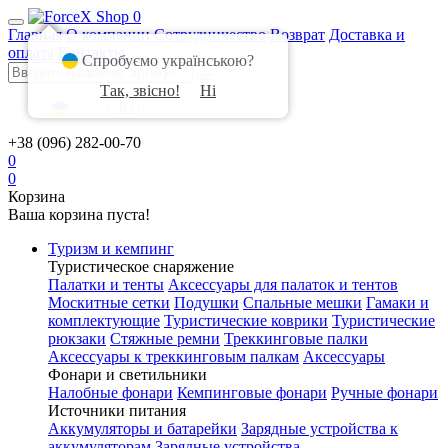
0
Главная
О компании
Сотрудничество
Возврат
Доставка и
оплата
Контакты
Спробуємо українською?
Так, звісно!
Ні
UA
|
RU
+38 (096) 282-00-70
0
0
Корзина
Ваша корзина пуста!
Туризм и кемпинг
Туристическое снаряжение
Палатки и тенты
Аксессуары для палаток и тентов
Москитные сетки
Подушки
Спальные мешки
Гамаки и
комплектующие
Туристические коврики
Туристические
рюкзаки
Стяжные ремни
Треккинговые палки
Аксессуары к треккинговым палкам
Аксессуары
Фонари и светильники
Налобные фонари
Кемпинговые фонари
Ручные фонари
Источники питания
Аккумуляторы и батарейки
Зарядные устройства к
аккумуляторам
Зарядные устройства