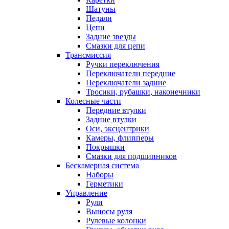
Шатуны
Педали
Цепи
Задние звезды
Смазки для цепи
Трансмиссия
Ручки переключения
Переключатели передние
Переключатели задние
Тросики, рубашки, наконечники
Колесные части
Передние втулки
Задние втулки
Оси, эксцентрики
Камеры, флипперы
Покрышки
Смазки для подшипников
Бескамерная система
Наборы
Герметики
Управление
Рули
Выносы руля
Рулевые колонки