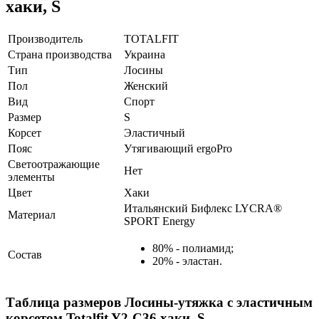
хаки, S
Производитель
TOTALFIT
Страна производства
Украина
Тип
Лосины
Пол
Женский
Вид
Спорт
Размер
S
Корсет
Эластичный
Пояс
Утягивающий ergoPro
Светоотражающие
Нет
элементы
Цвет
Хаки
Итальянский Бифлекс LYCRA®
Материал
SPORT Energy
80% - полиамид;
Состав
20% - эластан.
Таблица размеров
Лосины-утяжка с эластичным
корсетом Totalfit Y2-C36 хаки, S