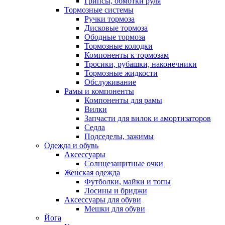
Грипсы, обмотки руля
Тормозные системы
Ручки тормоза
Дисковые тормоза
Ободные тормоза
Тормозные колодки
Компоненты к тормозам
Тросики, рубашки, наконечники
Тормозные жидкости
Обслуживание
Рамы и компоненты
Компоненты для рамы
Вилки
Запчасти для вилок и амортизаторов
Седла
Подседелы, зажимы
Одежда и обувь
Аксессуары
Солнцезащитные очки
Женская одежда
Футболки, майки и топы
Лосины и бриджи
Аксессуары для обуви
Мешки для обуви
Йога