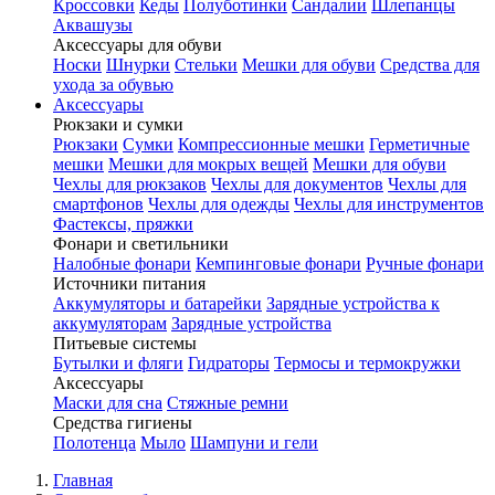
Кроссовки
Кеды
Полуботинки
Сандалии
Шлепанцы
Аквашузы
Аксессуары для обуви
Носки
Шнурки
Стельки
Мешки для обуви
Средства для
ухода за обувью
Аксессуары
Рюкзаки и сумки
Рюкзаки
Сумки
Компрессионные мешки
Герметичные
мешки
Мешки для мокрых вещей
Мешки для обуви
Чехлы для рюкзаков
Чехлы для документов
Чехлы для
смартфонов
Чехлы для одежды
Чехлы для инструментов
Фастексы, пряжки
Фонари и светильники
Налобные фонари
Кемпинговые фонари
Ручные фонари
Источники питания
Аккумуляторы и батарейки
Зарядные устройства к
аккумуляторам
Зарядные устройства
Питьевые системы
Бутылки и фляги
Гидраторы
Термосы и термокружки
Аксессуары
Маски для сна
Стяжные ремни
Средства гигиены
Полотенца
Мыло
Шампуни и гели
Главная