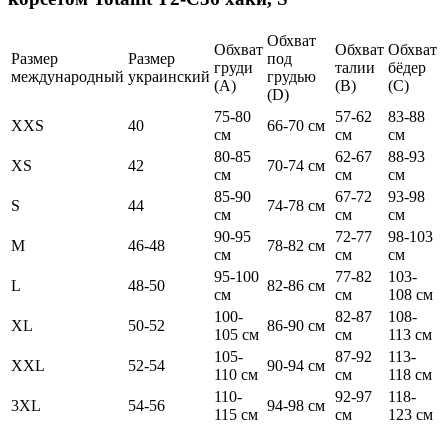
Обхват
Обхват
Обхват
Обхват
Размер
Размер
под
груди
талии
бёдер
международный
украинский
грудью
(А)
(В)
(С)
(D)
75-80
57-62
83-88
XXS
40
66-70 см
см
см
см
80-85
62-67
88-93
XS
42
70-74 см
см
см
см
85-90
67-72
93-98
S
44
74-78 см
см
см
см
90-95
72-77
98-103
M
46-48
78-82 см
см
см
см
95-100
77-82
103-
L
48-50
82-86 см
см
см
108 см
100-
82-87
108-
XL
50-52
86-90 см
105 см
см
113 см
105-
87-92
113-
XXL
52-54
90-94 см
110 см
см
118 см
110-
92-97
118-
3XL
54-56
94-98 см
115 см
см
123 см