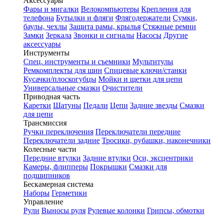
Аксессуары
Фары и мигалки
Велокомпьютеры
Крепления для
телефона
Бутылки и фляги
Флягодержатели
Сумки,
баулы, чехлы
Защита рамы, крылья
Стяжные ремни
Замки
Зеркала
Звонки и сигналы
Насосы
Другие
аксессуары
Инструменты
Спец. инструменты и съемники
Мультитулы
Ремкомплекты для шин
Спицевые ключи/станки
Кусачки/плоскогубцы
Мойки и щетки для цепи
Универсальные смазки
Очистители
Приводная часть
Каретки
Шатуны
Педали
Цепи
Задние звезды
Смазки
для цепи
Трансмиссия
Ручки переключения
Переключатели передние
Переключатели задние
Тросики, рубашки, наконечники
Колесные части
Передние втулки
Задние втулки
Оси, эксцентрики
Камеры, флипперы
Покрышки
Смазки для
подшипников
Бескамерная система
Наборы
Герметики
Управление
Рули
Выносы руля
Рулевые колонки
Грипсы, обмотки