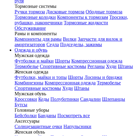
руля
Тормозные системы
Ручки тормоза
Дисковые тормоза
Ободные тормоза
Тормозные колодки
Компоненты к тормозам
Тросики,
рубашки, наконечники
Тормозные жидкости
Обслуживание
Рамы и компоненты
Компоненты для рамы
Вилки
Запчасти для вилок и
амортизаторов
Седла
Подседелы, зажимы
Одежда и обувь
Мужская одежда
Футболки и майки
Шорты
Компрессионная одежда
Термобелье
Спортивные костюмы
Регланы
Худи
Штаны
Женская одежда
Футболки, майки и топы
Шорты
Лосины и бриджи
Комбинезоны
Компрессионная одежда
Термобелье
Спортивные костюмы
Худи
Штаны
Мужская обувь
Кроссовки
Кеды
Полуботинки
Сандалии
Шлепанцы
Бутсы
Головные уборы
Бейсболки
Банданы
Посмотреть все
Аксессуары
Солнцезащитные очки
Напульсники
Женская обувь