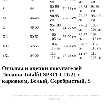
см
см
см
85-90
67-72
93-98
S
44
74-78 см
см
см
см
90-95
72-77
98-103
M
46-48
78-82 см
см
см
см
95-100
77-82
103-
L
48-50
82-86 см
см
см
108 см
100-
82-87
108-
XL
50-52
86-90 см
105 см
см
113 см
105-
87-92
113-
XXL
52-54
90-94 см
110 см
см
118 см
110-
92-97
118-
3XL
54-56
94-98 см
115 см
см
123 см
Отзывы и оценки покупателей
Лосины Totalfit SP311-C11/21 с
карманом, Белый, Серебристый, S
Еще никто не написал отзыв об этом товаре, вы можете быть
первым.