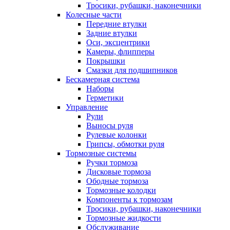
Тросики, рубашки, наконечники
Колесные части
Передние втулки
Задние втулки
Оси, эксцентрики
Камеры, флипперы
Покрышки
Смазки для подшипников
Бескамерная система
Наборы
Герметики
Управление
Рули
Выносы руля
Рулевые колонки
Грипсы, обмотки руля
Тормозные системы
Ручки тормоза
Дисковые тормоза
Ободные тормоза
Тормозные колодки
Компоненты к тормозам
Тросики, рубашки, наконечники
Тормозные жидкости
Обслуживание