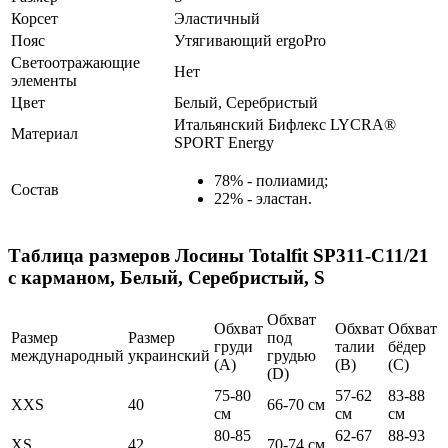
Корсет
Эластичный
Пояс
Утягивающий ergoPro
Светоотражающие
Нет
элементы
Цвет
Белый, Серебристый
Итальянский Бифлекс LYCRA®
Материал
SPORT Energy
78% - полиамид;
Состав
22% - эластан.
Таблица размеров
Лосины Totalfit SP311-C11/21
с карманом, Белый, Серебристый, S
Обхват
Обхват
Обхват
Обхват
Размер
Размер
под
груди
талии
бёдер
международный
украинский
грудью
(А)
(В)
(С)
(D)
75-80
57-62
83-88
XXS
40
66-70 см
см
см
см
80-85
62-67
88-93
XS
42
70-74 см