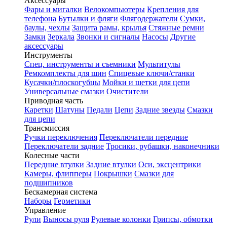
Аксессуары
Фары и мигалки
Велокомпьютеры
Крепления для
телефона
Бутылки и фляги
Флягодержатели
Сумки,
баулы, чехлы
Защита рамы, крылья
Стяжные ремни
Замки
Зеркала
Звонки и сигналы
Насосы
Другие
аксессуары
Инструменты
Спец. инструменты и съемники
Мультитулы
Ремкомплекты для шин
Спицевые ключи/станки
Кусачки/плоскогубцы
Мойки и щетки для цепи
Универсальные смазки
Очистители
Приводная часть
Каретки
Шатуны
Педали
Цепи
Задние звезды
Смазки
для цепи
Трансмиссия
Ручки переключения
Переключатели передние
Переключатели задние
Тросики, рубашки, наконечники
Колесные части
Передние втулки
Задние втулки
Оси, эксцентрики
Камеры, флипперы
Покрышки
Смазки для
подшипников
Бескамерная система
Наборы
Герметики
Управление
Рули
Выносы руля
Рулевые колонки
Грипсы, обмотки