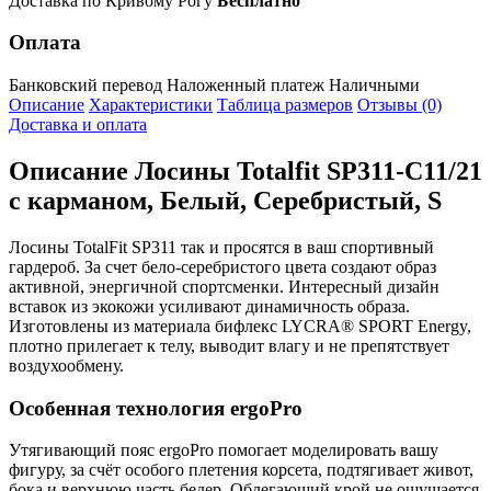
Доставка по Кривому Рогу
Бесплатно
Оплата
Банковский перевод
Наложенный платеж
Наличными
Описание
Характеристики
Таблица размеров
Отзывы (0)
Доставка и оплата
Описание
Лосины Totalfit SP311-C11/21
с карманом, Белый, Серебристый, S
Лосины TotalFit SP311 так и просятся в ваш спортивный
гардероб. За счет бело-серебристого цвета создают образ
активной, энергичной спортсменки. Интересный дизайн
вставок из экокожи усиливают динамичность образа.
Изготовлены из материала бифлекс LYCRA® SPORT Energy,
плотно прилегает к телу, выводит влагу и не препятствует
воздухообмену.
Особенная технология ergoPro
Утягивающий пояс ergoPro помогает моделировать вашу
фигуру, за счёт особого плетения корсета, подтягивает живот,
бока и верхнюю часть бедер. Облегающий крой не ощущается