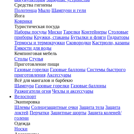
Средства гигиены
Полотенца
Мыло
Шампуни и гели
Йога
Коврики
Туристическая посуда
Наборы посуды
Миски
Тарелки
Контейнеры
Столовые
приборы
Кружки, стаканы
Бутылки и фляги
Гидраторы
Термосы и термокружки
Сковородки
Кастрюли, казаны
Ёмкости для воды
Кемпинговая мебель
Столы
Стулья
Приготовление пищи
Газовые горелки
Газовые баллоны
Системы быстрого
приготовления
Аксессуары
Всё для мангалов и барбекю
Шампура
Газовые горелки
Газовые баллоны
Разжигатели огня
Чехлы и аксессуары
Велоспорт
Экипировка
Шлемы
Солнцезащитные очки
Защита тела
Защита
локтей
Перчатки
Защитные шорты
Защита коленей/
голени
Одежда
Носки