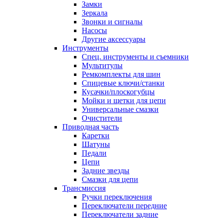
Замки
Зеркала
Звонки и сигналы
Насосы
Другие аксессуары
Инструменты
Спец. инструменты и съемники
Мультитулы
Ремкомплекты для шин
Спицевые ключи/станки
Кусачки/плоскогубцы
Мойки и щетки для цепи
Универсальные смазки
Очистители
Приводная часть
Каретки
Шатуны
Педали
Цепи
Задние звезды
Смазки для цепи
Трансмиссия
Ручки переключения
Переключатели передние
Переключатели задние