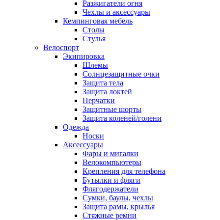
Разжигатели огня
Чехлы и аксессуары
Кемпинговая мебель
Столы
Стулья
Велоспорт
Экипировка
Шлемы
Солнцезащитные очки
Защита тела
Защита локтей
Перчатки
Защитные шорты
Защита коленей/голени
Одежда
Носки
Аксессуары
Фары и мигалки
Велокомпьютеры
Крепления для телефона
Бутылки и фляги
Флягодержатели
Сумки, баулы, чехлы
Защита рамы, крылья
Стяжные ремни