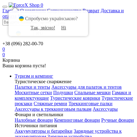
0
Главная
О компании
Сотрудничество
Возврат
Доставка и
оплата
Контакты
Спробуємо українською?
Так, звісно!
Ні
UA
|
RU
+38 (096) 282-00-70
0
0
Корзина
Ваша корзина пуста!
Туризм и кемпинг
Туристическое снаряжение
Палатки и тенты
Аксессуары для палаток и тентов
Москитные сетки
Подушки
Спальные мешки
Гамаки и
комплектующие
Туристические коврики
Туристические
рюкзаки
Стяжные ремни
Треккинговые палки
Аксессуары к треккинговым палкам
Аксессуары
Фонари и светильники
Налобные фонари
Кемпинговые фонари
Ручные фонари
Источники питания
Аккумуляторы и батарейки
Зарядные устройства к
аккумуляторам
Зарядные устройства