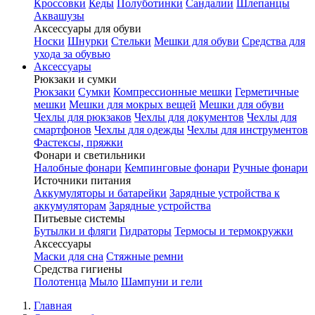
Кроссовки
Кеды
Полуботинки
Сандалии
Шлепанцы
Аквашузы
Аксессуары для обуви
Носки
Шнурки
Стельки
Мешки для обуви
Средства для
ухода за обувью
Аксессуары
Рюкзаки и сумки
Рюкзаки
Сумки
Компрессионные мешки
Герметичные
мешки
Мешки для мокрых вещей
Мешки для обуви
Чехлы для рюкзаков
Чехлы для документов
Чехлы для
смартфонов
Чехлы для одежды
Чехлы для инструментов
Фастексы, пряжки
Фонари и светильники
Налобные фонари
Кемпинговые фонари
Ручные фонари
Источники питания
Аккумуляторы и батарейки
Зарядные устройства к
аккумуляторам
Зарядные устройства
Питьевые системы
Бутылки и фляги
Гидраторы
Термосы и термокружки
Аксессуары
Маски для сна
Стяжные ремни
Средства гигиены
Полотенца
Мыло
Шампуни и гели
Главная