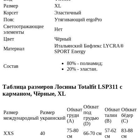
Размер
XL
Корсет
Эластичный
Пояс
Утягивающий ergoPro
Светоотражающие
Нет
элементы
Цвет
Чёрный
Итальянский Бифлекс LYCRA®
Материал
SPORT Energy
80% - полиамид;
Состав
20% - эластан.
Таблица размеров
Лосины Totalfit LSP311 с
карманом, Чёрные, XL
Обхват
Обхват
Обхват
Обхват
Размер
Размер
под
груди
талии
бёдер
международный
украинский
грудью
(А)
(В)
(С)
(D)
75-80
57-62
83-88
XXS
40
66-70 см
см
см
см