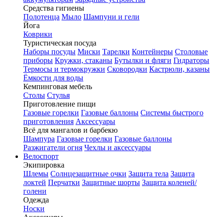
Средства гигиены
Полотенца
Мыло
Шампуни и гели
Йога
Коврики
Туристическая посуда
Наборы посуды
Миски
Тарелки
Контейнеры
Столовые
приборы
Кружки, стаканы
Бутылки и фляги
Гидраторы
Термосы и термокружки
Сковородки
Кастрюли, казаны
Ёмкости для воды
Кемпинговая мебель
Столы
Стулья
Приготовление пищи
Газовые горелки
Газовые баллоны
Системы быстрого
приготовления
Аксессуары
Всё для мангалов и барбекю
Шампура
Газовые горелки
Газовые баллоны
Разжигатели огня
Чехлы и аксессуары
Велоспорт
Экипировка
Шлемы
Солнцезащитные очки
Защита тела
Защита
локтей
Перчатки
Защитные шорты
Защита коленей/
голени
Одежда
Носки