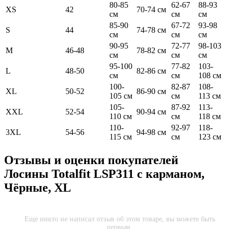
80-85
62-67
88-93
XS
42
70-74 см
см
см
см
85-90
67-72
93-98
S
44
74-78 см
см
см
см
90-95
72-77
98-103
M
46-48
78-82 см
см
см
см
95-100
77-82
103-
L
48-50
82-86 см
см
см
108 см
100-
82-87
108-
XL
50-52
86-90 см
105 см
см
113 см
105-
87-92
113-
XXL
52-54
90-94 см
110 см
см
118 см
110-
92-97
118-
3XL
54-56
94-98 см
115 см
см
123 см
Отзывы и оценки покупателей
Лосины Totalfit LSP311 с карманом,
Чёрные, XL
Еще никто не написал отзыв об этом товаре, вы можете быть
первым.