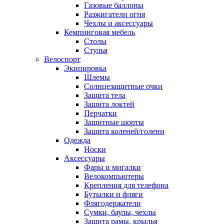
Газовые баллоны
Разжигатели огня
Чехлы и аксессуары
Кемпинговая мебель
Столы
Стулья
Велоспорт
Экипировка
Шлемы
Солнцезащитные очки
Защита тела
Защита локтей
Перчатки
Защитные шорты
Защита коленей/голени
Одежда
Носки
Аксессуары
Фары и мигалки
Велокомпьютеры
Крепления для телефона
Бутылки и фляги
Флягодержатели
Сумки, баулы, чехлы
Защита рамы, крылья