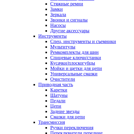
Стяжные ремни
Замки
Зеркала
Звонки и сигналы
Насосы
Другие аксессуары
Инструменты
Спец. инструменты и съемники
Мультитулы
Ремкомплекты для шин
Спицевые ключи/станки
Кусачки/плоскогубцы
Мойки и щетки для цепи
Универсальные смазки
Очистители
Приводная часть
Каретки
Шатуны
Педали
Цепи
Задние звезды
Смазки для цепи
Трансмиссия
Ручки переключения
Переключатели передние