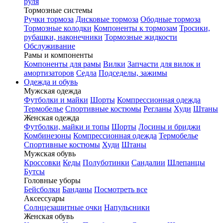
руля
Тормозные системы
Ручки тормоза
Дисковые тормоза
Ободные тормоза
Тормозные колодки
Компоненты к тормозам
Тросики,
рубашки, наконечники
Тормозные жидкости
Обслуживание
Рамы и компоненты
Компоненты для рамы
Вилки
Запчасти для вилок и
амортизаторов
Седла
Подседелы, зажимы
Одежда и обувь
Мужская одежда
Футболки и майки
Шорты
Компрессионная одежда
Термобелье
Спортивные костюмы
Регланы
Худи
Штаны
Женская одежда
Футболки, майки и топы
Шорты
Лосины и бриджи
Комбинезоны
Компрессионная одежда
Термобелье
Спортивные костюмы
Худи
Штаны
Мужская обувь
Кроссовки
Кеды
Полуботинки
Сандалии
Шлепанцы
Бутсы
Головные уборы
Бейсболки
Банданы
Посмотреть все
Аксессуары
Солнцезащитные очки
Напульсники
Женская обувь