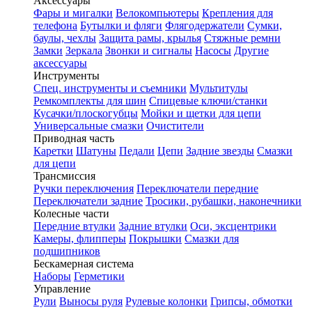
Аксессуары
Фары и мигалки
Велокомпьютеры
Крепления для
телефона
Бутылки и фляги
Флягодержатели
Сумки,
баулы, чехлы
Защита рамы, крылья
Стяжные ремни
Замки
Зеркала
Звонки и сигналы
Насосы
Другие
аксессуары
Инструменты
Спец. инструменты и съемники
Мультитулы
Ремкомплекты для шин
Спицевые ключи/станки
Кусачки/плоскогубцы
Мойки и щетки для цепи
Универсальные смазки
Очистители
Приводная часть
Каретки
Шатуны
Педали
Цепи
Задние звезды
Смазки
для цепи
Трансмиссия
Ручки переключения
Переключатели передние
Переключатели задние
Тросики, рубашки, наконечники
Колесные части
Передние втулки
Задние втулки
Оси, эксцентрики
Камеры, флипперы
Покрышки
Смазки для
подшипников
Бескамерная система
Наборы
Герметики
Управление
Рули
Выносы руля
Рулевые колонки
Грипсы, обмотки