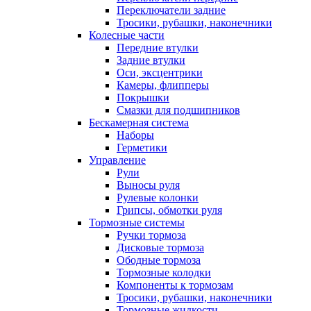
Переключатели задние
Тросики, рубашки, наконечники
Колесные части
Передние втулки
Задние втулки
Оси, эксцентрики
Камеры, флипперы
Покрышки
Смазки для подшипников
Бескамерная система
Наборы
Герметики
Управление
Рули
Выносы руля
Рулевые колонки
Грипсы, обмотки руля
Тормозные системы
Ручки тормоза
Дисковые тормоза
Ободные тормоза
Тормозные колодки
Компоненты к тормозам
Тросики, рубашки, наконечники
Тормозные жидкости