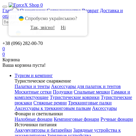
0
Главная
О компании
Сотрудничество
Возврат
Доставка и
оплата
Контакты
Спробуємо українською?
Так, звісно!
Ні
UA
|
RU
+38 (096) 282-00-70
0
0
Корзина
Ваша корзина пуста!
Туризм и кемпинг
Туристическое снаряжение
Палатки и тенты
Аксессуары для палаток и тентов
Москитные сетки
Подушки
Спальные мешки
Гамаки и
комплектующие
Туристические коврики
Туристические
рюкзаки
Стяжные ремни
Треккинговые палки
Аксессуары к треккинговым палкам
Аксессуары
Фонари и светильники
Налобные фонари
Кемпинговые фонари
Ручные фонари
Источники питания
Аккумуляторы и батарейки
Зарядные устройства к
аккумуляторам
Зарядные устройства