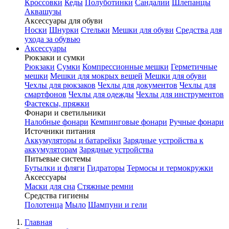
Кроссовки
Кеды
Полуботинки
Сандалии
Шлепанцы
Аквашузы
Аксессуары для обуви
Носки
Шнурки
Стельки
Мешки для обуви
Средства для
ухода за обувью
Аксессуары
Рюкзаки и сумки
Рюкзаки
Сумки
Компрессионные мешки
Герметичные
мешки
Мешки для мокрых вещей
Мешки для обуви
Чехлы для рюкзаков
Чехлы для документов
Чехлы для
смартфонов
Чехлы для одежды
Чехлы для инструментов
Фастексы, пряжки
Фонари и светильники
Налобные фонари
Кемпинговые фонари
Ручные фонари
Источники питания
Аккумуляторы и батарейки
Зарядные устройства к
аккумуляторам
Зарядные устройства
Питьевые системы
Бутылки и фляги
Гидраторы
Термосы и термокружки
Аксессуары
Маски для сна
Стяжные ремни
Средства гигиены
Полотенца
Мыло
Шампуни и гели
Главная