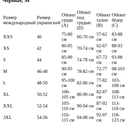
Чёрные, M
Обхват
Обхват
Обхват
Обхват
Размер
Размер
под
груди
талии
бёдер
международный
украинский
грудью
(А)
(В)
(С)
(D)
75-80
57-62
83-88
XXS
40
66-70 см
см
см
см
80-85
62-67
88-93
XS
42
70-74 см
см
см
см
85-90
67-72
93-98
S
44
74-78 см
см
см
см
90-95
72-77
98-103
M
46-48
78-82 см
см
см
см
95-100
77-82
103-
L
48-50
82-86 см
см
см
108 см
100-
82-87
108-
XL
50-52
86-90 см
105 см
см
113 см
105-
87-92
113-
XXL
52-54
90-94 см
110 см
см
118 см
110-
92-97
118-
3XL
54-56
94-98 см
115 см
см
123 см