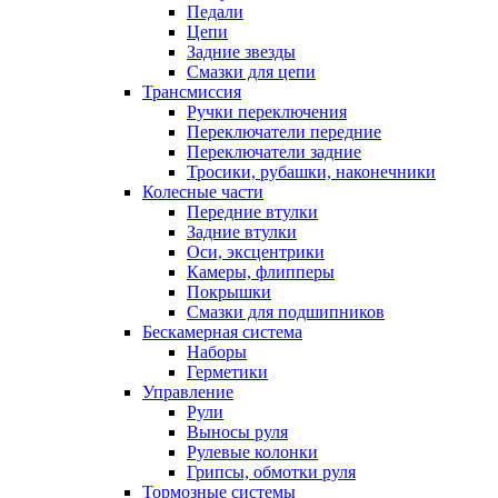
Педали
Цепи
Задние звезды
Смазки для цепи
Трансмиссия
Ручки переключения
Переключатели передние
Переключатели задние
Тросики, рубашки, наконечники
Колесные части
Передние втулки
Задние втулки
Оси, эксцентрики
Камеры, флипперы
Покрышки
Смазки для подшипников
Бескамерная система
Наборы
Герметики
Управление
Рули
Выносы руля
Рулевые колонки
Грипсы, обмотки руля
Тормозные системы