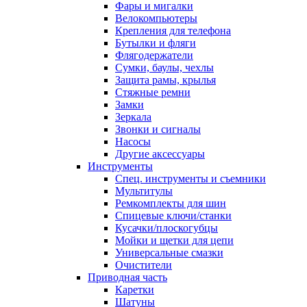
Фары и мигалки
Велокомпьютеры
Крепления для телефона
Бутылки и фляги
Флягодержатели
Сумки, баулы, чехлы
Защита рамы, крылья
Стяжные ремни
Замки
Зеркала
Звонки и сигналы
Насосы
Другие аксессуары
Инструменты
Спец. инструменты и съемники
Мультитулы
Ремкомплекты для шин
Спицевые ключи/станки
Кусачки/плоскогубцы
Мойки и щетки для цепи
Универсальные смазки
Очистители
Приводная часть
Каретки
Шатуны