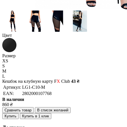
Цвет
Размер
XS
S
M
L
Кешбэк на клубную карту F
X
Club
43 ₴
Артикул:
LG1-C10-M
EAN:
2802000107768
В наличии
860
₴
Сравнить товар
В список желаний
Купить
Купить в 1 клик