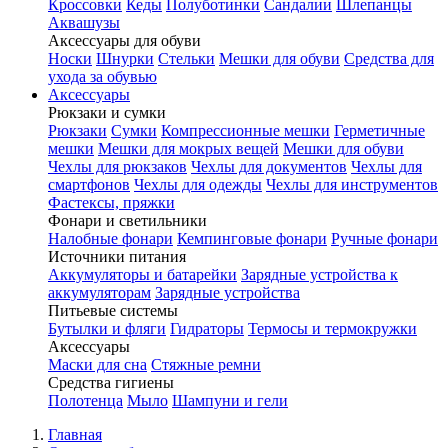
Кроссовки
Кеды
Полуботинки
Сандалии
Шлепанцы
Аквашузы
Аксессуары для обуви
Носки
Шнурки
Стельки
Мешки для обуви
Средства для
ухода за обувью
Аксессуары
Рюкзаки и сумки
Рюкзаки
Сумки
Компрессионные мешки
Герметичные
мешки
Мешки для мокрых вещей
Мешки для обуви
Чехлы для рюкзаков
Чехлы для документов
Чехлы для
смартфонов
Чехлы для одежды
Чехлы для инструментов
Фастексы, пряжки
Фонари и светильники
Налобные фонари
Кемпинговые фонари
Ручные фонари
Источники питания
Аккумуляторы и батарейки
Зарядные устройства к
аккумуляторам
Зарядные устройства
Питьевые системы
Бутылки и фляги
Гидраторы
Термосы и термокружки
Аксессуары
Маски для сна
Стяжные ремни
Средства гигиены
Полотенца
Мыло
Шампуни и гели
Главная