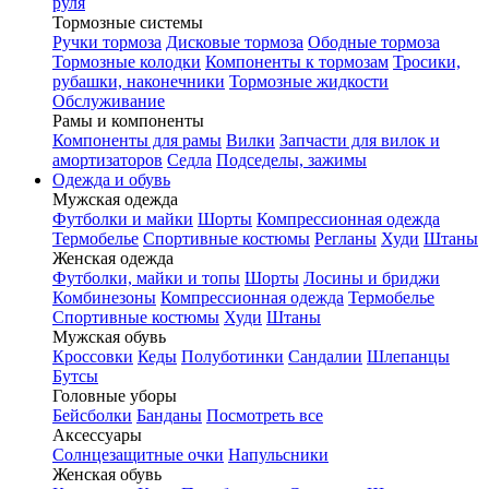
руля
Тормозные системы
Ручки тормоза
Дисковые тормоза
Ободные тормоза
Тормозные колодки
Компоненты к тормозам
Тросики,
рубашки, наконечники
Тормозные жидкости
Обслуживание
Рамы и компоненты
Компоненты для рамы
Вилки
Запчасти для вилок и
амортизаторов
Седла
Подседелы, зажимы
Одежда и обувь
Мужская одежда
Футболки и майки
Шорты
Компрессионная одежда
Термобелье
Спортивные костюмы
Регланы
Худи
Штаны
Женская одежда
Футболки, майки и топы
Шорты
Лосины и бриджи
Комбинезоны
Компрессионная одежда
Термобелье
Спортивные костюмы
Худи
Штаны
Мужская обувь
Кроссовки
Кеды
Полуботинки
Сандалии
Шлепанцы
Бутсы
Головные уборы
Бейсболки
Банданы
Посмотреть все
Аксессуары
Солнцезащитные очки
Напульсники
Женская обувь