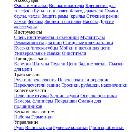
Аксессуары
Фары и мигалки
Велокомпьютеры
Крепления для
телефона
Бутылки и фляги
Флягодержатели
Сумки,
баулы, чехлы
Защита рамы, крылья
Стяжные ремни
Замки
Зеркала
Звонки и сигналы
Насосы
Другие
аксессуары
Инструменты
Спец. инструменты и съемники
Мультитулы
Ремкомплекты для шин
Спицевые ключи/станки
Кусачки/плоскогубцы
Мойки и щетки для цепи
Универсальные смазки
Очистители
Приводная часть
Каретки
Шатуны
Педали
Цепи
Задние звезды
Смазки
для цепи
Трансмиссия
Ручки переключения
Переключатели передние
Переключатели задние
Тросики, рубашки, наконечники
Колесные части
Передние втулки
Задние втулки
Оси, эксцентрики
Камеры, флипперы
Покрышки
Смазки для
подшипников
Бескамерная система
Наборы
Герметики
Управление
Рули
Выносы руля
Рулевые колонки
Грипсы, обмотки