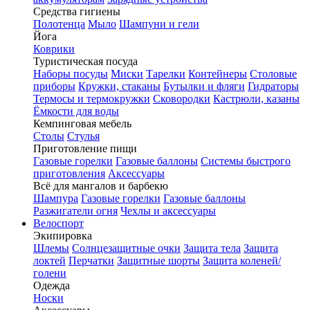
Средства гигиены
Полотенца
Мыло
Шампуни и гели
Йога
Коврики
Туристическая посуда
Наборы посуды
Миски
Тарелки
Контейнеры
Столовые
приборы
Кружки, стаканы
Бутылки и фляги
Гидраторы
Термосы и термокружки
Сковородки
Кастрюли, казаны
Ёмкости для воды
Кемпинговая мебель
Столы
Стулья
Приготовление пищи
Газовые горелки
Газовые баллоны
Системы быстрого
приготовления
Аксессуары
Всё для мангалов и барбекю
Шампура
Газовые горелки
Газовые баллоны
Разжигатели огня
Чехлы и аксессуары
Велоспорт
Экипировка
Шлемы
Солнцезащитные очки
Защита тела
Защита
локтей
Перчатки
Защитные шорты
Защита коленей/
голени
Одежда
Носки