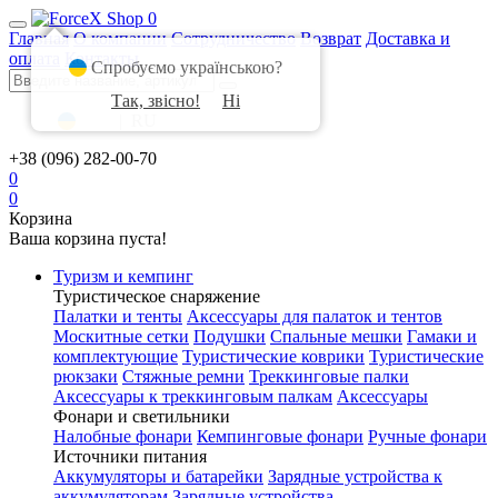
0
Главная
О компании
Сотрудничество
Возврат
Доставка и
оплата
Контакты
Спробуємо українською?
Так, звісно!
Ні
UA
|
RU
+38 (096) 282-00-70
0
0
Корзина
Ваша корзина пуста!
Туризм и кемпинг
Туристическое снаряжение
Палатки и тенты
Аксессуары для палаток и тентов
Москитные сетки
Подушки
Спальные мешки
Гамаки и
комплектующие
Туристические коврики
Туристические
рюкзаки
Стяжные ремни
Треккинговые палки
Аксессуары к треккинговым палкам
Аксессуары
Фонари и светильники
Налобные фонари
Кемпинговые фонари
Ручные фонари
Источники питания
Аккумуляторы и батарейки
Зарядные устройства к
аккумуляторам
Зарядные устройства