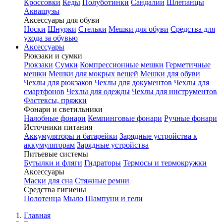
Кроссовки
Кеды
Полуботинки
Сандалии
Шлепанцы
Аквашузы
Аксессуары для обуви
Носки
Шнурки
Стельки
Мешки для обуви
Средства для
ухода за обувью
Аксессуары
Рюкзаки и сумки
Рюкзаки
Сумки
Компрессионные мешки
Герметичные
мешки
Мешки для мокрых вещей
Мешки для обуви
Чехлы для рюкзаков
Чехлы для документов
Чехлы для
смартфонов
Чехлы для одежды
Чехлы для инструментов
Фастексы, пряжки
Фонари и светильники
Налобные фонари
Кемпинговые фонари
Ручные фонари
Источники питания
Аккумуляторы и батарейки
Зарядные устройства к
аккумуляторам
Зарядные устройства
Питьевые системы
Бутылки и фляги
Гидраторы
Термосы и термокружки
Аксессуары
Маски для сна
Стяжные ремни
Средства гигиены
Полотенца
Мыло
Шампуни и гели
Главная