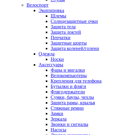
Велоспорт
Экипировка
Шлемы
Солнцезащитные очки
Защита тела
Защита локтей
Перчатки
Защитные шорты
Защита коленей/голени
Одежда
Носки
Аксессуары
Фары и мигалки
Велокомпьютеры
Крепления для телефона
Бутылки и фляги
Флягодержатели
Сумки, баулы, чехлы
Защита рамы, крылья
Стяжные ремни
Замки
Зеркала
Звонки и сигналы
Насосы