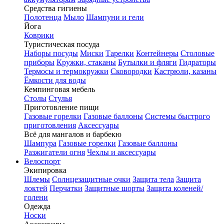
Средства гигиены
Полотенца
Мыло
Шампуни и гели
Йога
Коврики
Туристическая посуда
Наборы посуды
Миски
Тарелки
Контейнеры
Столовые
приборы
Кружки, стаканы
Бутылки и фляги
Гидраторы
Термосы и термокружки
Сковородки
Кастрюли, казаны
Ёмкости для воды
Кемпинговая мебель
Столы
Стулья
Приготовление пищи
Газовые горелки
Газовые баллоны
Системы быстрого
приготовления
Аксессуары
Всё для мангалов и барбекю
Шампура
Газовые горелки
Газовые баллоны
Разжигатели огня
Чехлы и аксессуары
Велоспорт
Экипировка
Шлемы
Солнцезащитные очки
Защита тела
Защита
локтей
Перчатки
Защитные шорты
Защита коленей/
голени
Одежда
Носки