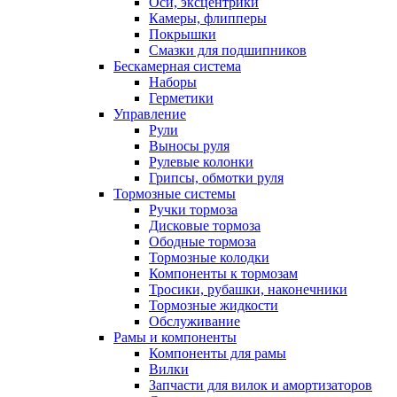
Оси, эксцентрики
Камеры, флипперы
Покрышки
Смазки для подшипников
Бескамерная система
Наборы
Герметики
Управление
Рули
Выносы руля
Рулевые колонки
Грипсы, обмотки руля
Тормозные системы
Ручки тормоза
Дисковые тормоза
Ободные тормоза
Тормозные колодки
Компоненты к тормозам
Тросики, рубашки, наконечники
Тормозные жидкости
Обслуживание
Рамы и компоненты
Компоненты для рамы
Вилки
Запчасти для вилок и амортизаторов