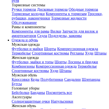
руля
Тормозные системы
Ручки тормоза
Дисковые тормоза
Ободные тормоза
Тормозные колодки
Компоненты к тормозам
Тросики,
рубашки, наконечники
Тормозные жидкости
Обслуживание
Рамы и компоненты
Компоненты для рамы
Вилки
Запчасти для вилок и
амортизаторов
Седла
Подседелы, зажимы
Одежда и обувь
Мужская одежда
Футболки и майки
Шорты
Компрессионная одежда
Термобелье
Спортивные костюмы
Регланы
Худи
Штаны
Женская одежда
Футболки, майки и топы
Шорты
Лосины и бриджи
Комбинезоны
Компрессионная одежда
Термобелье
Спортивные костюмы
Худи
Штаны
Мужская обувь
Кроссовки
Кеды
Полуботинки
Сандалии
Шлепанцы
Бутсы
Головные уборы
Бейсболки
Банданы
Посмотреть все
Аксессуары
Солнцезащитные очки
Напульсники
Женская обувь