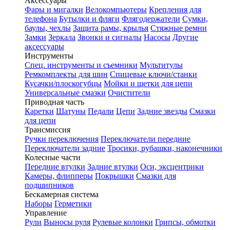
Аксессуары
Фары и мигалки
Велокомпьютеры
Крепления для
телефона
Бутылки и фляги
Флягодержатели
Сумки,
баулы, чехлы
Защита рамы, крылья
Стяжные ремни
Замки
Зеркала
Звонки и сигналы
Насосы
Другие
аксессуары
Инструменты
Спец. инструменты и съемники
Мультитулы
Ремкомплекты для шин
Спицевые ключи/станки
Кусачки/плоскогубцы
Мойки и щетки для цепи
Универсальные смазки
Очистители
Приводная часть
Каретки
Шатуны
Педали
Цепи
Задние звезды
Смазки
для цепи
Трансмиссия
Ручки переключения
Переключатели передние
Переключатели задние
Тросики, рубашки, наконечники
Колесные части
Передние втулки
Задние втулки
Оси, эксцентрики
Камеры, флипперы
Покрышки
Смазки для
подшипников
Бескамерная система
Наборы
Герметики
Управление
Рули
Выносы руля
Рулевые колонки
Грипсы, обмотки