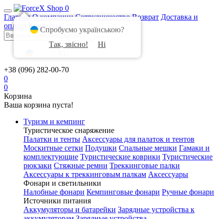
0
Главная
О компании
Сотрудничество
Возврат
Доставка и
оплата
Контакты
Спробуємо українською?
Так, звісно!
Ні
UA
|
RU
+38 (096) 282-00-70
0
0
Корзина
Ваша корзина пуста!
Туризм и кемпинг
Туристическое снаряжение
Палатки и тенты
Аксессуары для палаток и тентов
Москитные сетки
Подушки
Спальные мешки
Гамаки и
комплектующие
Туристические коврики
Туристические
рюкзаки
Стяжные ремни
Треккинговые палки
Аксессуары к треккинговым палкам
Аксессуары
Фонари и светильники
Налобные фонари
Кемпинговые фонари
Ручные фонари
Источники питания
Аккумуляторы и батарейки
Зарядные устройства к
аккумуляторам
Зарядные устройства