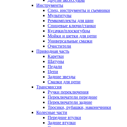
Другие аксессуары
Инструменты
Спец. инструменты и съемники
Мультитулы
Ремкомплекты для шин
Спицевые ключи/станки
Кусачки/плоскогубцы
Мойки и щетки для цепи
Универсальные смазки
Очистители
Приводная часть
Каретки
Шатуны
Педали
Цепи
Задние звезды
Смазки для цепи
Трансмиссия
Ручки переключения
Переключатели передние
Переключатели задние
Тросики, рубашки, наконечники
Колесные части
Передние втулки
Задние втулки