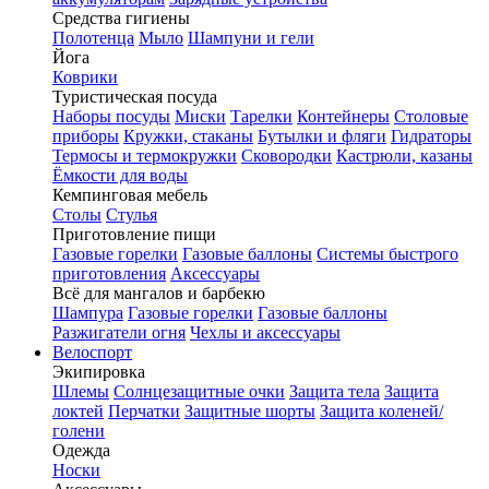
Средства гигиены
Полотенца
Мыло
Шампуни и гели
Йога
Коврики
Туристическая посуда
Наборы посуды
Миски
Тарелки
Контейнеры
Столовые
приборы
Кружки, стаканы
Бутылки и фляги
Гидраторы
Термосы и термокружки
Сковородки
Кастрюли, казаны
Ёмкости для воды
Кемпинговая мебель
Столы
Стулья
Приготовление пищи
Газовые горелки
Газовые баллоны
Системы быстрого
приготовления
Аксессуары
Всё для мангалов и барбекю
Шампура
Газовые горелки
Газовые баллоны
Разжигатели огня
Чехлы и аксессуары
Велоспорт
Экипировка
Шлемы
Солнцезащитные очки
Защита тела
Защита
локтей
Перчатки
Защитные шорты
Защита коленей/
голени
Одежда
Носки