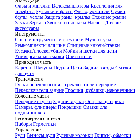
Аксессуары
Фары и мигалки
Велокомпьютеры
Крепления для
телефона
Бутылки и фляги
Флягодержатели
Сумки,
баулы, чехлы
Защита рамы, крылья
Стяжные ремни
Замки
Зеркала
Звонки и сигналы
Насосы
Другие
аксессуары
Инструменты
Спец. инструменты и съемники
Мультитулы
Ремкомплекты для шин
Спицевые ключи/станки
Кусачки/плоскогубцы
Мойки и щетки для цепи
Универсальные смазки
Очистители
Приводная часть
Каретки
Шатуны
Педали
Цепи
Задние звезды
Смазки
для цепи
Трансмиссия
Ручки переключения
Переключатели передние
Переключатели задние
Тросики, рубашки, наконечники
Колесные части
Передние втулки
Задние втулки
Оси, эксцентрики
Камеры, флипперы
Покрышки
Смазки для
подшипников
Бескамерная система
Наборы
Герметики
Управление
Рули
Выносы руля
Рулевые колонки
Грипсы, обмотки