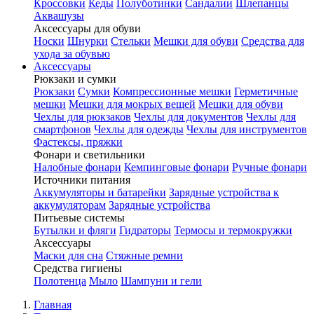
Кроссовки
Кеды
Полуботинки
Сандалии
Шлепанцы
Аквашузы
Аксессуары для обуви
Носки
Шнурки
Стельки
Мешки для обуви
Средства для
ухода за обувью
Аксессуары
Рюкзаки и сумки
Рюкзаки
Сумки
Компрессионные мешки
Герметичные
мешки
Мешки для мокрых вещей
Мешки для обуви
Чехлы для рюкзаков
Чехлы для документов
Чехлы для
смартфонов
Чехлы для одежды
Чехлы для инструментов
Фастексы, пряжки
Фонари и светильники
Налобные фонари
Кемпинговые фонари
Ручные фонари
Источники питания
Аккумуляторы и батарейки
Зарядные устройства к
аккумуляторам
Зарядные устройства
Питьевые системы
Бутылки и фляги
Гидраторы
Термосы и термокружки
Аксессуары
Маски для сна
Стяжные ремни
Средства гигиены
Полотенца
Мыло
Шампуни и гели
Главная