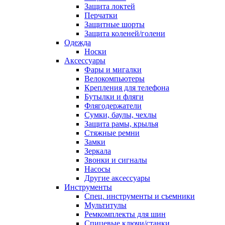
Защита локтей
Перчатки
Защитные шорты
Защита коленей/голени
Одежда
Носки
Аксессуары
Фары и мигалки
Велокомпьютеры
Крепления для телефона
Бутылки и фляги
Флягодержатели
Сумки, баулы, чехлы
Защита рамы, крылья
Стяжные ремни
Замки
Зеркала
Звонки и сигналы
Насосы
Другие аксессуары
Инструменты
Спец. инструменты и съемники
Мультитулы
Ремкомплекты для шин
Спицевые ключи/станки