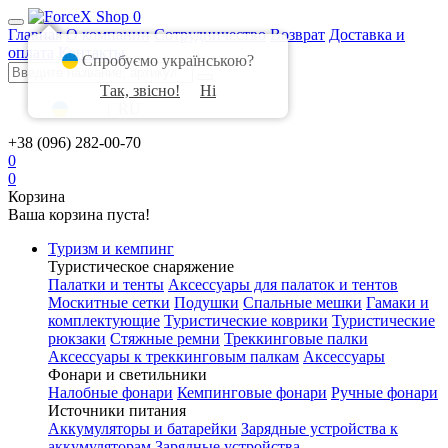
0
Главная
О компании
Сотрудничество
Возврат
Доставка и
оплата
Контакты
Спробуємо українською?
Так, звісно!
Ні
UA
|
RU
+38 (096) 282-00-70
0
0
Корзина
Ваша корзина пуста!
Туризм и кемпинг
Туристическое снаряжение
Палатки и тенты
Аксессуары для палаток и тентов
Москитные сетки
Подушки
Спальные мешки
Гамаки и
комплектующие
Туристические коврики
Туристические
рюкзаки
Стяжные ремни
Треккинговые палки
Аксессуары к треккинговым палкам
Аксессуары
Фонари и светильники
Налобные фонари
Кемпинговые фонари
Ручные фонари
Источники питания
Аккумуляторы и батарейки
Зарядные устройства к
аккумуляторам
Зарядные устройства