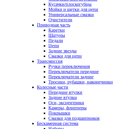
Кусачки/плоскогубцы
Мойки и щетки для цепи
Универсальные смазки
Очистители
Приводная часть
Каретки
Шатуны
Педали
Цепи
Задние звезды
Смазки для цепи
Трансмиссия
Ручки переключения
Переключатели передние
Переключатели задние
Тросики, рубашки, наконечники
Колесные части
Передние втулки
Задние втулки
Оси, эксцентрики
Камеры, флипперы
Покрышки
Смазки для подшипников
Бескамерная система
Наборы