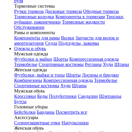
руля
Тормозные системы
Ручки тормоза
Дисковые тормоза
Ободные тормоза
Тормозные колодки
Компоненты к тормозам
Тросики,
рубашки, наконечники
Тормозные жидкости
Обслуживание
Рамы и компоненты
Компоненты для рамы
Вилки
Запчасти для вилок и
амортизаторов
Седла
Подседелы, зажимы
Одежда и обувь
Мужская одежда
Футболки и майки
Шорты
Компрессионная одежда
Термобелье
Спортивные костюмы
Регланы
Худи
Штаны
Женская одежда
Футболки, майки и топы
Шорты
Лосины и бриджи
Комбинезоны
Компрессионная одежда
Термобелье
Спортивные костюмы
Худи
Штаны
Мужская обувь
Кроссовки
Кеды
Полуботинки
Сандалии
Шлепанцы
Бутсы
Головные уборы
Бейсболки
Банданы
Посмотреть все
Аксессуары
Солнцезащитные очки
Напульсники
Женская обувь