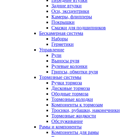
Передние втулки
Задние втулки
Оси, эксцентрики
Камеры, флипперы
Покрышки
Смазки для подшипников
Бескамерная система
Наборы
Герметики
Управление
Рули
Выносы руля
Рулевые колонки
Грипсы, обмотки руля
Тормозные системы
Ручки тормоза
Дисковые тормоза
Ободные тормоза
Тормозные колодки
Компоненты к тормозам
Тросики, рубашки, наконечники
Тормозные жидкости
Обслуживание
Рамы и компоненты
Компоненты для рамы