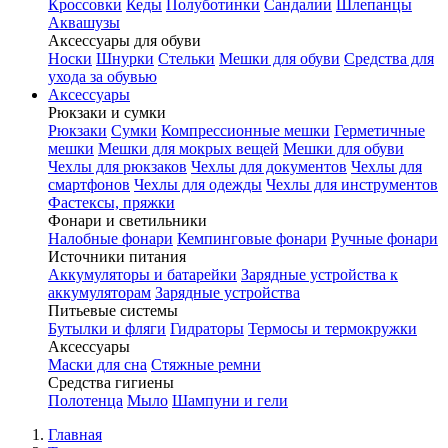
Кроссовки
Кеды
Полуботинки
Сандалии
Шлепанцы
Аквашузы
Аксессуары для обуви
Носки
Шнурки
Стельки
Мешки для обуви
Средства для
ухода за обувью
Аксессуары
Рюкзаки и сумки
Рюкзаки
Сумки
Компрессионные мешки
Герметичные
мешки
Мешки для мокрых вещей
Мешки для обуви
Чехлы для рюкзаков
Чехлы для документов
Чехлы для
смартфонов
Чехлы для одежды
Чехлы для инструментов
Фастексы, пряжки
Фонари и светильники
Налобные фонари
Кемпинговые фонари
Ручные фонари
Источники питания
Аккумуляторы и батарейки
Зарядные устройства к
аккумуляторам
Зарядные устройства
Питьевые системы
Бутылки и фляги
Гидраторы
Термосы и термокружки
Аксессуары
Маски для сна
Стяжные ремни
Средства гигиены
Полотенца
Мыло
Шампуни и гели
Главная