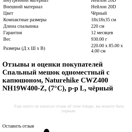
Внутренний материал
Нейлон 20D
Внешний материал
Нейлон 20D
Цвет
Чёрный
Компактные размеры
18x18x35 см
Длина спальника
220 см
Гарантия
12 месяцев
Вес
930.00 г
220.00 x 85.00 x
Размеры (Д х Ш х В)
4.00 см
Отзывы и оценки покупателей
Спальный мешок одноместный с
капюшоном, Naturehike CWZ400
NH19W400-Z, (7°C), p-р L, чёрный
Еще никто не написал отзыв об этом товаре, вы можете быть
первым.
Оставить отзыв