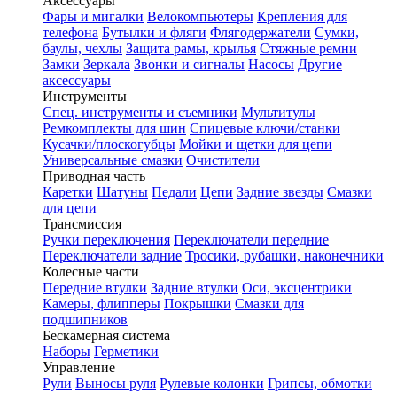
Аксессуары
Фары и мигалки
Велокомпьютеры
Крепления для
телефона
Бутылки и фляги
Флягодержатели
Сумки,
баулы, чехлы
Защита рамы, крылья
Стяжные ремни
Замки
Зеркала
Звонки и сигналы
Насосы
Другие
аксессуары
Инструменты
Спец. инструменты и съемники
Мультитулы
Ремкомплекты для шин
Спицевые ключи/станки
Кусачки/плоскогубцы
Мойки и щетки для цепи
Универсальные смазки
Очистители
Приводная часть
Каретки
Шатуны
Педали
Цепи
Задние звезды
Смазки
для цепи
Трансмиссия
Ручки переключения
Переключатели передние
Переключатели задние
Тросики, рубашки, наконечники
Колесные части
Передние втулки
Задние втулки
Оси, эксцентрики
Камеры, флипперы
Покрышки
Смазки для
подшипников
Бескамерная система
Наборы
Герметики
Управление
Рули
Выносы руля
Рулевые колонки
Грипсы, обмотки