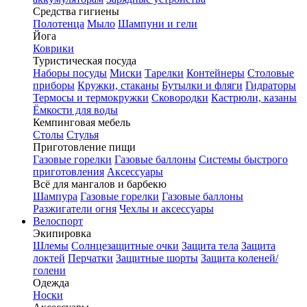
Средства гигиены
Полотенца
Мыло
Шампуни и гели
Йога
Коврики
Туристическая посуда
Наборы посуды
Миски
Тарелки
Контейнеры
Столовые
приборы
Кружки, стаканы
Бутылки и фляги
Гидраторы
Термосы и термокружки
Сковородки
Кастрюли, казаны
Ёмкости для воды
Кемпинговая мебель
Столы
Стулья
Приготовление пищи
Газовые горелки
Газовые баллоны
Системы быстрого
приготовления
Аксессуары
Всё для мангалов и барбекю
Шампура
Газовые горелки
Газовые баллоны
Разжигатели огня
Чехлы и аксессуары
Велоспорт
Экипировка
Шлемы
Солнцезащитные очки
Защита тела
Защита
локтей
Перчатки
Защитные шорты
Защита коленей/
голени
Одежда
Носки