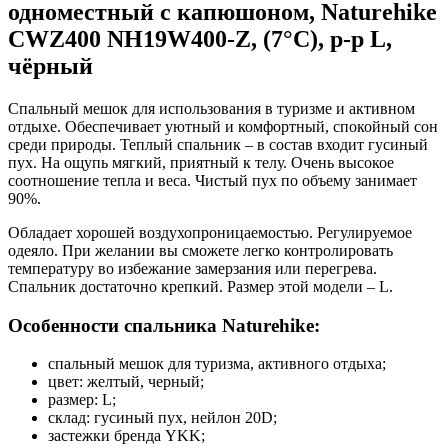
одноместный с капюшоном, Naturehike
CWZ400 NH19W400-Z, (7°C), p-р L,
чёрный
Спальный мешок для использования в туризме и активном
отдыхе. Обеспечивает уютный и комфортный, спокойный сон
среди природы. Теплый спальник – в состав входит гусиный
пух. На ощупь мягкий, приятный к телу. Очень высокое
соотношение тепла и веса. Чистый пух по объему занимает
90%.
Обладает хорошей воздухопроницаемостью. Регулируемое
одеяло. При желании вы сможете легко контролировать
температуру во избежание замерзания или перегрева.
Спальник достаточно крепкий. Размер этой модели – L.
Особенности спальника Naturehike:
спальный мешок для туризма, активного отдыха;
цвет: желтый, черный;
размер: L;
склад: гусиный пух, нейлон 20D;
застежки бренда YKK;