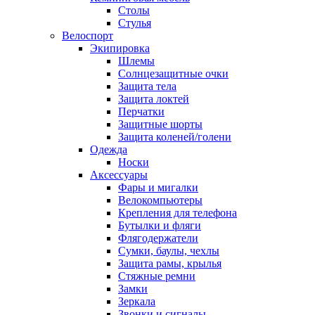
Столы
Стулья
Велоспорт
Экипировка
Шлемы
Солнцезащитные очки
Защита тела
Защита локтей
Перчатки
Защитные шорты
Защита коленей/голени
Одежда
Носки
Аксессуары
Фары и мигалки
Велокомпьютеры
Крепления для телефона
Бутылки и фляги
Флягодержатели
Сумки, баулы, чехлы
Защита рамы, крылья
Стяжные ремни
Замки
Зеркала
Звонки и сигналы