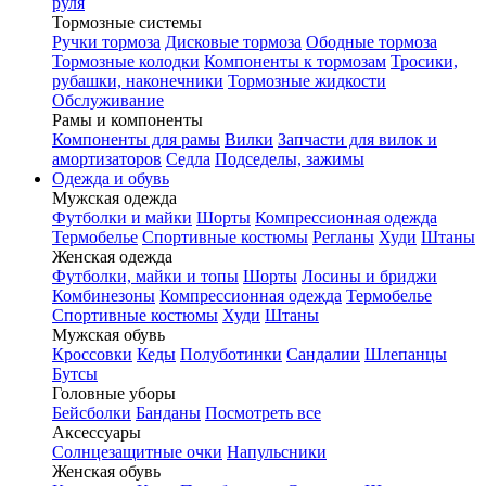
руля
Тормозные системы
Ручки тормоза
Дисковые тормоза
Ободные тормоза
Тормозные колодки
Компоненты к тормозам
Тросики,
рубашки, наконечники
Тормозные жидкости
Обслуживание
Рамы и компоненты
Компоненты для рамы
Вилки
Запчасти для вилок и
амортизаторов
Седла
Подседелы, зажимы
Одежда и обувь
Мужская одежда
Футболки и майки
Шорты
Компрессионная одежда
Термобелье
Спортивные костюмы
Регланы
Худи
Штаны
Женская одежда
Футболки, майки и топы
Шорты
Лосины и бриджи
Комбинезоны
Компрессионная одежда
Термобелье
Спортивные костюмы
Худи
Штаны
Мужская обувь
Кроссовки
Кеды
Полуботинки
Сандалии
Шлепанцы
Бутсы
Головные уборы
Бейсболки
Банданы
Посмотреть все
Аксессуары
Солнцезащитные очки
Напульсники
Женская обувь