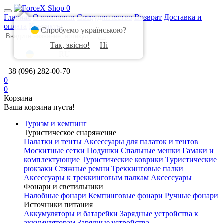
0
Главная
О компании
Сотрудничество
Возврат
Доставка и
оплата
Контакты
Спробуємо українською?
Так, звісно!
Ні
UA
|
RU
+38 (096) 282-00-70
0
0
Корзина
Ваша корзина пуста!
Туризм и кемпинг
Туристическое снаряжение
Палатки и тенты
Аксессуары для палаток и тентов
Москитные сетки
Подушки
Спальные мешки
Гамаки и
комплектующие
Туристические коврики
Туристические
рюкзаки
Стяжные ремни
Треккинговые палки
Аксессуары к треккинговым палкам
Аксессуары
Фонари и светильники
Налобные фонари
Кемпинговые фонари
Ручные фонари
Источники питания
Аккумуляторы и батарейки
Зарядные устройства к
аккумуляторам
Зарядные устройства