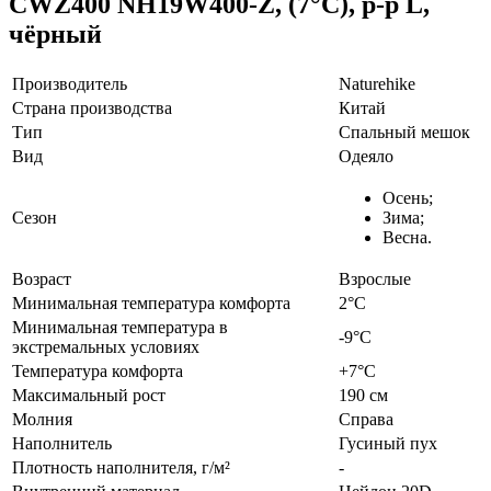
CWZ400 NH19W400-Z, (7°C), p-р L,
чёрный
Производитель
Naturehike
Страна производства
Китай
Тип
Спальный мешок
Вид
Одеяло
Осень;
Сезон
Зима;
Весна.
Возраст
Взрослые
Минимальная температура комфорта
2°C
Минимальная температура в
-9°C
экстремальных условиях
Температура комфорта
+7°C
Максимальный рост
190 см
Молния
Справа
Наполнитель
Гусиный пух
Плотность наполнителя, г/м²
-