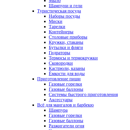
Мыло
Шампуни и гели
Туристическая посуда
Наборы посуды
Миски
Тарелки
Контейнеры
Столовые приборы
Кружки, стаканы
Бутылки и фляги
Гидраторы
Термосы и термокружки
Сковородки
Кастрюли, казаны
Ёмкости для воды
Приготовление пищи
Газовые горелки
Газовые баллоны
Системы быстрого приготовления
Аксессуары
Всё для мангалов и барбекю
Шампура
Газовые горелки
Газовые баллоны
Разжигатели огня