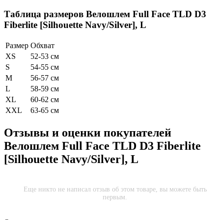
Таблица размеров
Велошлем Full Face TLD D3
Fiberlite [Silhouette Navy/Silver], L
Размер
Обхват
XS
52-53 см
S
54-55 см
M
56-57 см
L
58-59 см
XL
60-62 см
XXL
63-65 см
Отзывы и оценки покупателей
Велошлем Full Face TLD D3 Fiberlite
[Silhouette Navy/Silver], L
Еще никто не написал отзыв об этом товаре, вы можете быть
первым.