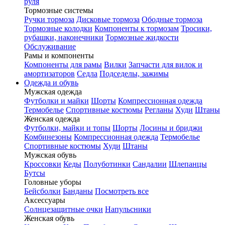
руля
Тормозные системы
Ручки тормоза
Дисковые тормоза
Ободные тормоза
Тормозные колодки
Компоненты к тормозам
Тросики,
рубашки, наконечники
Тормозные жидкости
Обслуживание
Рамы и компоненты
Компоненты для рамы
Вилки
Запчасти для вилок и
амортизаторов
Седла
Подседелы, зажимы
Одежда и обувь
Мужская одежда
Футболки и майки
Шорты
Компрессионная одежда
Термобелье
Спортивные костюмы
Регланы
Худи
Штаны
Женская одежда
Футболки, майки и топы
Шорты
Лосины и бриджи
Комбинезоны
Компрессионная одежда
Термобелье
Спортивные костюмы
Худи
Штаны
Мужская обувь
Кроссовки
Кеды
Полуботинки
Сандалии
Шлепанцы
Бутсы
Головные уборы
Бейсболки
Банданы
Посмотреть все
Аксессуары
Солнцезащитные очки
Напульсники
Женская обувь