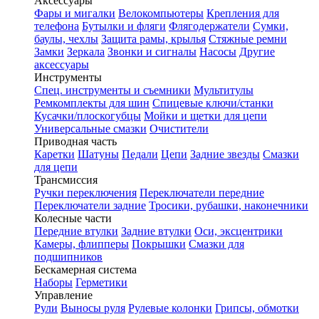
Аксессуары
Фары и мигалки
Велокомпьютеры
Крепления для
телефона
Бутылки и фляги
Флягодержатели
Сумки,
баулы, чехлы
Защита рамы, крылья
Стяжные ремни
Замки
Зеркала
Звонки и сигналы
Насосы
Другие
аксессуары
Инструменты
Спец. инструменты и съемники
Мультитулы
Ремкомплекты для шин
Спицевые ключи/станки
Кусачки/плоскогубцы
Мойки и щетки для цепи
Универсальные смазки
Очистители
Приводная часть
Каретки
Шатуны
Педали
Цепи
Задние звезды
Смазки
для цепи
Трансмиссия
Ручки переключения
Переключатели передние
Переключатели задние
Тросики, рубашки, наконечники
Колесные части
Передние втулки
Задние втулки
Оси, эксцентрики
Камеры, флипперы
Покрышки
Смазки для
подшипников
Бескамерная система
Наборы
Герметики
Управление
Рули
Выносы руля
Рулевые колонки
Грипсы, обмотки