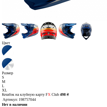
Цвет
Размер
S
M
L
XL
Кешбэк на клубную карту F
X
Club
498 ₴
Артикул:
198757044
Нет в наличии