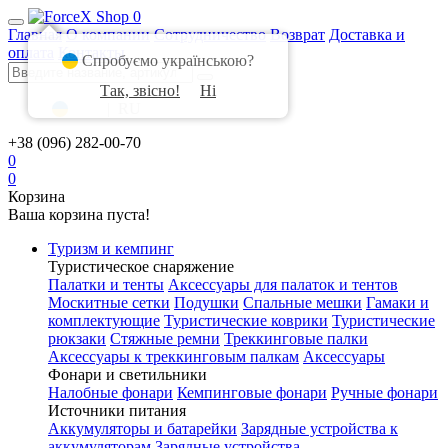
0
Главная
О компании
Сотрудничество
Возврат
Доставка и
оплата
Контакты
Спробуємо українською?
Так, звісно!
Ні
UA
|
RU
+38 (096) 282-00-70
0
0
Корзина
Ваша корзина пуста!
Туризм и кемпинг
Туристическое снаряжение
Палатки и тенты
Аксессуары для палаток и тентов
Москитные сетки
Подушки
Спальные мешки
Гамаки и
комплектующие
Туристические коврики
Туристические
рюкзаки
Стяжные ремни
Треккинговые палки
Аксессуары к треккинговым палкам
Аксессуары
Фонари и светильники
Налобные фонари
Кемпинговые фонари
Ручные фонари
Источники питания
Аккумуляторы и батарейки
Зарядные устройства к
аккумуляторам
Зарядные устройства