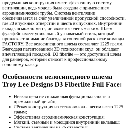
продуманная конструкция имеет эффективную систему
вентиляции, ведь модель была создана с применением
аэродинамической трубы. Система вентиляции
обеспечивается за счёт увеличенной пропускной способности,
где 20 впускных отверстий и шесть выпускных. Внутренний
вкладыш можно мыть, он является очень мягким. Шлем
фуллфейс имеет уникальный узнаваемый стиль, который
привлекает внимание благодаря гоночной раскраске команды
FACTORY. Вес велосипедного шлема составляет 1225 грамм.
Благодаря патентованной 3D технологии скул, он обладает
впечатляющей посадкой. D3 fiberlite — это доступный шлем
для райдеров, который относят к профессиональному
гоночному классу.
Особенности велосипедного шлема
Troy Lee Designs D3 Fiberlite Full Face:
Низкая цена не снижающая функциональность и
премиальный дизайн;
Лёгкая конструкция из стекловолокна весом всего 1225
грамм;
Эффективная аэродинамическая конструкция;
Мягкий, съемный и моющийся внутренний вкладыш;
Система вентиляции из 26 отверстия;