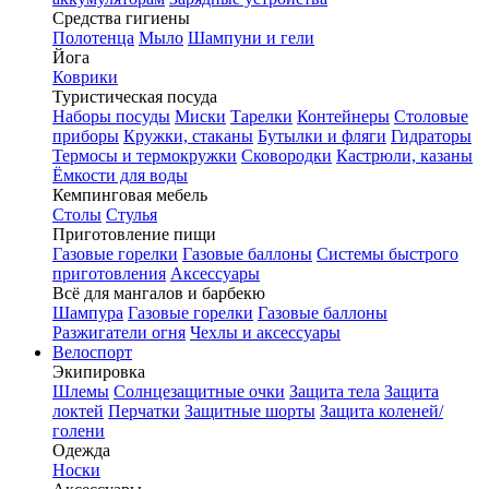
Средства гигиены
Полотенца
Мыло
Шампуни и гели
Йога
Коврики
Туристическая посуда
Наборы посуды
Миски
Тарелки
Контейнеры
Столовые
приборы
Кружки, стаканы
Бутылки и фляги
Гидраторы
Термосы и термокружки
Сковородки
Кастрюли, казаны
Ёмкости для воды
Кемпинговая мебель
Столы
Стулья
Приготовление пищи
Газовые горелки
Газовые баллоны
Системы быстрого
приготовления
Аксессуары
Всё для мангалов и барбекю
Шампура
Газовые горелки
Газовые баллоны
Разжигатели огня
Чехлы и аксессуары
Велоспорт
Экипировка
Шлемы
Солнцезащитные очки
Защита тела
Защита
локтей
Перчатки
Защитные шорты
Защита коленей/
голени
Одежда
Носки