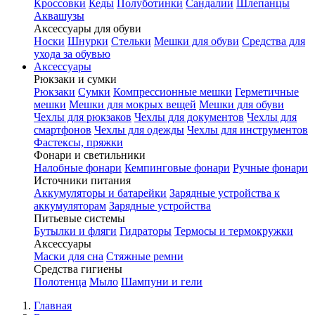
Кроссовки
Кеды
Полуботинки
Сандалии
Шлепанцы
Аквашузы
Аксессуары для обуви
Носки
Шнурки
Стельки
Мешки для обуви
Средства для
ухода за обувью
Аксессуары
Рюкзаки и сумки
Рюкзаки
Сумки
Компрессионные мешки
Герметичные
мешки
Мешки для мокрых вещей
Мешки для обуви
Чехлы для рюкзаков
Чехлы для документов
Чехлы для
смартфонов
Чехлы для одежды
Чехлы для инструментов
Фастексы, пряжки
Фонари и светильники
Налобные фонари
Кемпинговые фонари
Ручные фонари
Источники питания
Аккумуляторы и батарейки
Зарядные устройства к
аккумуляторам
Зарядные устройства
Питьевые системы
Бутылки и фляги
Гидраторы
Термосы и термокружки
Аксессуары
Маски для сна
Стяжные ремни
Средства гигиены
Полотенца
Мыло
Шампуни и гели
Главная