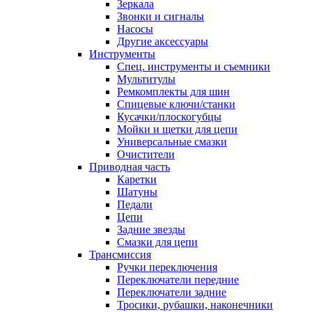
Зеркала
Звонки и сигналы
Насосы
Другие аксессуары
Инструменты
Спец. инструменты и съемники
Мультитулы
Ремкомплекты для шин
Спицевые ключи/станки
Кусачки/плоскогубцы
Мойки и щетки для цепи
Универсальные смазки
Очистители
Приводная часть
Каретки
Шатуны
Педали
Цепи
Задние звезды
Смазки для цепи
Трансмиссия
Ручки переключения
Переключатели передние
Переключатели задние
Тросики, рубашки, наконечники