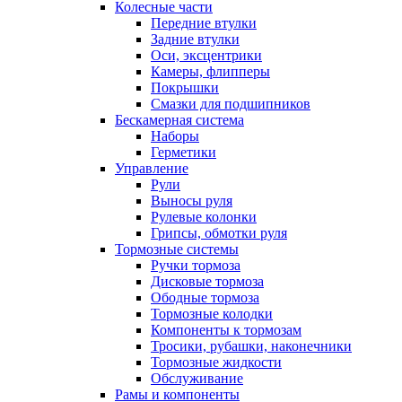
Колесные части
Передние втулки
Задние втулки
Оси, эксцентрики
Камеры, флипперы
Покрышки
Смазки для подшипников
Бескамерная система
Наборы
Герметики
Управление
Рули
Выносы руля
Рулевые колонки
Грипсы, обмотки руля
Тормозные системы
Ручки тормоза
Дисковые тормоза
Ободные тормоза
Тормозные колодки
Компоненты к тормозам
Тросики, рубашки, наконечники
Тормозные жидкости
Обслуживание
Рамы и компоненты