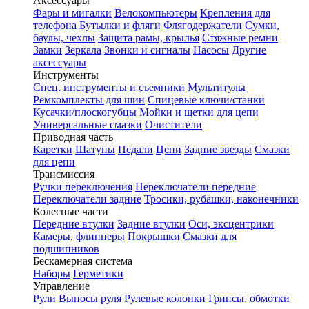
Аксессуары
Фары и мигалки
Велокомпьютеры
Крепления для
телефона
Бутылки и фляги
Флягодержатели
Сумки,
баулы, чехлы
Защита рамы, крылья
Стяжные ремни
Замки
Зеркала
Звонки и сигналы
Насосы
Другие
аксессуары
Инструменты
Спец. инструменты и съемники
Мультитулы
Ремкомплекты для шин
Спицевые ключи/станки
Кусачки/плоскогубцы
Мойки и щетки для цепи
Универсальные смазки
Очистители
Приводная часть
Каретки
Шатуны
Педали
Цепи
Задние звезды
Смазки
для цепи
Трансмиссия
Ручки переключения
Переключатели передние
Переключатели задние
Тросики, рубашки, наконечники
Колесные части
Передние втулки
Задние втулки
Оси, эксцентрики
Камеры, флипперы
Покрышки
Смазки для
подшипников
Бескамерная система
Наборы
Герметики
Управление
Рули
Выносы руля
Рулевые колонки
Грипсы, обмотки