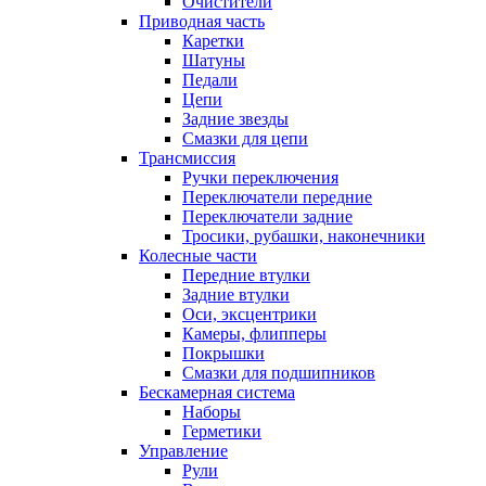
Очистители
Приводная часть
Каретки
Шатуны
Педали
Цепи
Задние звезды
Смазки для цепи
Трансмиссия
Ручки переключения
Переключатели передние
Переключатели задние
Тросики, рубашки, наконечники
Колесные части
Передние втулки
Задние втулки
Оси, эксцентрики
Камеры, флипперы
Покрышки
Смазки для подшипников
Бескамерная система
Наборы
Герметики
Управление
Рули