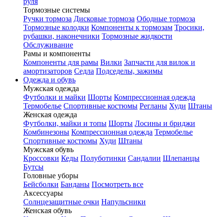
руля
Тормозные системы
Ручки тормоза
Дисковые тормоза
Ободные тормоза
Тормозные колодки
Компоненты к тормозам
Тросики,
рубашки, наконечники
Тормозные жидкости
Обслуживание
Рамы и компоненты
Компоненты для рамы
Вилки
Запчасти для вилок и
амортизаторов
Седла
Подседелы, зажимы
Одежда и обувь
Мужская одежда
Футболки и майки
Шорты
Компрессионная одежда
Термобелье
Спортивные костюмы
Регланы
Худи
Штаны
Женская одежда
Футболки, майки и топы
Шорты
Лосины и бриджи
Комбинезоны
Компрессионная одежда
Термобелье
Спортивные костюмы
Худи
Штаны
Мужская обувь
Кроссовки
Кеды
Полуботинки
Сандалии
Шлепанцы
Бутсы
Головные уборы
Бейсболки
Банданы
Посмотреть все
Аксессуары
Солнцезащитные очки
Напульсники
Женская обувь