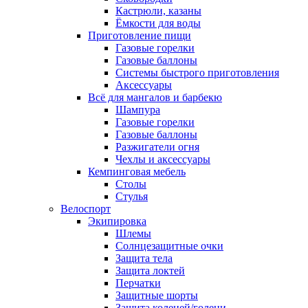
Кастрюли, казаны
Ёмкости для воды
Приготовление пищи
Газовые горелки
Газовые баллоны
Системы быстрого приготовления
Аксессуары
Всё для мангалов и барбекю
Шампура
Газовые горелки
Газовые баллоны
Разжигатели огня
Чехлы и аксессуары
Кемпинговая мебель
Столы
Стулья
Велоспорт
Экипировка
Шлемы
Солнцезащитные очки
Защита тела
Защита локтей
Перчатки
Защитные шорты
Защита коленей/голени