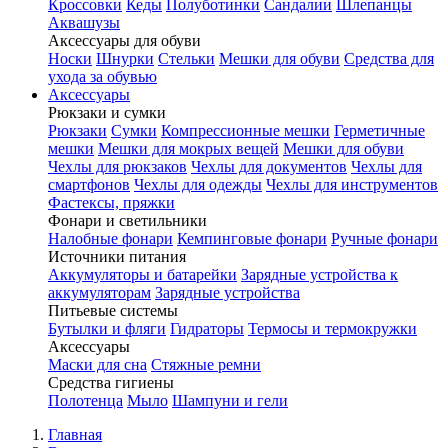
Кроссовки
Кеды
Полуботинки
Сандалии
Шлепанцы
Аквашузы
Аксессуары для обуви
Носки
Шнурки
Стельки
Мешки для обуви
Средства для
ухода за обувью
Аксессуары
Рюкзаки и сумки
Рюкзаки
Сумки
Компрессионные мешки
Герметичные
мешки
Мешки для мокрых вещей
Мешки для обуви
Чехлы для рюкзаков
Чехлы для документов
Чехлы для
смартфонов
Чехлы для одежды
Чехлы для инструментов
Фастексы, пряжки
Фонари и светильники
Налобные фонари
Кемпинговые фонари
Ручные фонари
Источники питания
Аккумуляторы и батарейки
Зарядные устройства к
аккумуляторам
Зарядные устройства
Питьевые системы
Бутылки и фляги
Гидраторы
Термосы и термокружки
Аксессуары
Маски для сна
Стяжные ремни
Средства гигиены
Полотенца
Мыло
Шампуни и гели
Главная