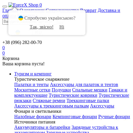
0
Главная
О компании
Сотрудничество
Возврат
Доставка и
оплата
Контакты
Спробуємо українською?
Так, звісно!
Ні
UA
|
RU
+38 (096) 282-00-70
0
0
Корзина
Ваша корзина пуста!
Туризм и кемпинг
Туристическое снаряжение
Палатки и тенты
Аксессуары для палаток и тентов
Москитные сетки
Подушки
Спальные мешки
Гамаки и
комплектующие
Туристические коврики
Туристические
рюкзаки
Стяжные ремни
Треккинговые палки
Аксессуары к треккинговым палкам
Аксессуары
Фонари и светильники
Налобные фонари
Кемпинговые фонари
Ручные фонари
Источники питания
Аккумуляторы и батарейки
Зарядные устройства к
аккумуляторам
Зарядные устройства