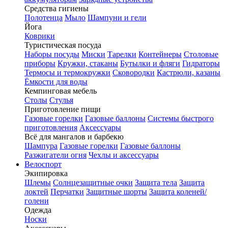
Средства гигиены
Полотенца
Мыло
Шампуни и гели
Йога
Коврики
Туристическая посуда
Наборы посуды
Миски
Тарелки
Контейнеры
Столовые
приборы
Кружки, стаканы
Бутылки и фляги
Гидраторы
Термосы и термокружки
Сковородки
Кастрюли, казаны
Ёмкости для воды
Кемпинговая мебель
Столы
Стулья
Приготовление пищи
Газовые горелки
Газовые баллоны
Системы быстрого
приготовления
Аксессуары
Всё для мангалов и барбекю
Шампура
Газовые горелки
Газовые баллоны
Разжигатели огня
Чехлы и аксессуары
Велоспорт
Экипировка
Шлемы
Солнцезащитные очки
Защита тела
Защита
локтей
Перчатки
Защитные шорты
Защита коленей/
голени
Одежда
Носки