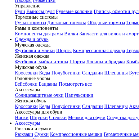
Наборы
Герметики
Управление
Рули
Выносы руля
Рулевые колонки
Грипсы, обмотки рул
Тормозные системы
Ручки тормоза
Дисковые тормоза
Ободные тормоза
Тормо
Рамы и компоненты
Компоненты для рамы
Вилки
Запчасти для вилок и амор
Одежда и обувь
Мужская одежда
Футболки и майки
Шорты
Компрессионная одежда
Термо
Женская одежда
Футболки, майки и топы
Шорты
Лосины и бриджи
Комб
Мужская обувь
Кроссовки
Кеды
Полуботинки
Сандалии
Шлепанцы
Бут
Головные уборы
Бейсболки
Банданы
Посмотреть все
Аксессуары
Солнцезащитные очки
Напульсники
Женская обувь
Кроссовки
Кеды
Полуботинки
Сандалии
Шлепанцы
Акв
Аксессуары для обуви
Носки
Шнурки
Стельки
Мешки для обуви
Средства для у
Аксессуары
Рюкзаки и сумки
Рюкзаки
Сумки
Компрессионные мешки
Герметичные м