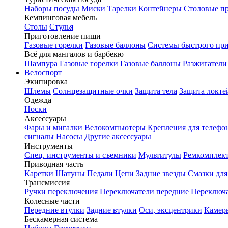
Наборы посуды
Миски
Тарелки
Контейнеры
Столовые п
Кемпинговая мебель
Столы
Стулья
Приготовление пищи
Газовые горелки
Газовые баллоны
Системы быстрого пр
Всё для мангалов и барбекю
Шампура
Газовые горелки
Газовые баллоны
Разжигатели
Велоспорт
Экипировка
Шлемы
Солнцезащитные очки
Защита тела
Защита локте
Одежда
Носки
Аксессуары
Фары и мигалки
Велокомпьютеры
Крепления для телефо
сигналы
Насосы
Другие аксессуары
Инструменты
Спец. инструменты и съемники
Мультитулы
Ремкомплек
Приводная часть
Каретки
Шатуны
Педали
Цепи
Задние звезды
Смазки для
Трансмиссия
Ручки переключения
Переключатели передние
Переключа
Колесные части
Передние втулки
Задние втулки
Оси, эксцентрики
Камер
Бескамерная система