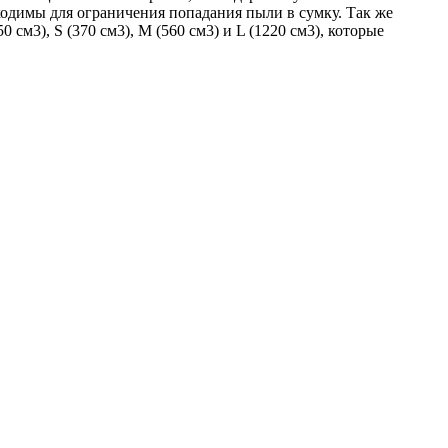
ходимы для ограничения попадания пыли в сумку. Так же
м3), S (370 см3), M (560 см3) и L (1220 см3), которые