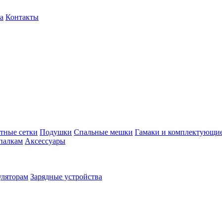
а
Контакты
тные сетки
Подушки
Спальные мешки
Гамаки и комплектующи
палкам
Аксессуары
уляторам
Зарядные устройства