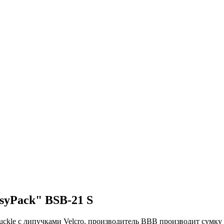
syPack" BSB-21 S
ckle с липучками Velcro, производитель BBB производит сумку и