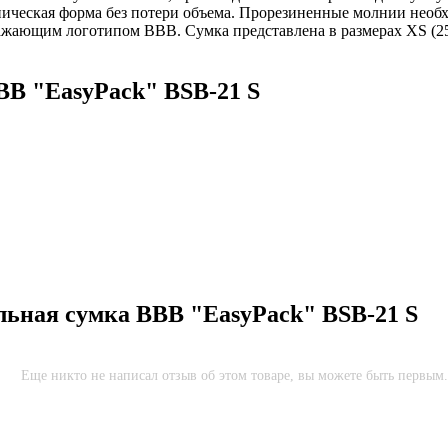
оническая форма без потери объема. Прорезиненные молнии необ
жающим логотипом BBB. Сумка представлена в размерах XS (250 с
BB "EasyPack" BSB-21 S
льная сумка BBB "EasyPack" BSB-21 S
Еще никто не написал отзыв об этом товаре, вы можете быть первым.