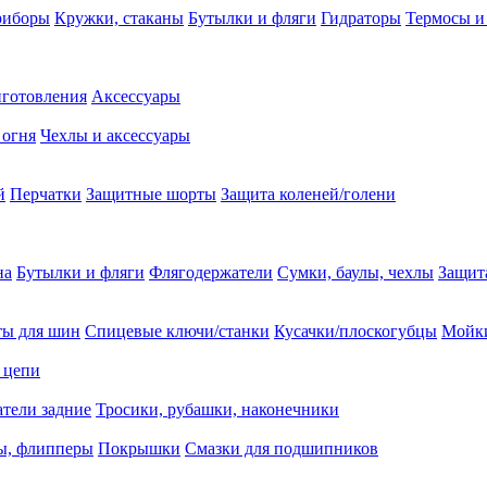
риборы
Кружки, стаканы
Бутылки и фляги
Гидраторы
Термосы и
иготовления
Аксессуары
 огня
Чехлы и аксессуары
й
Перчатки
Защитные шорты
Защита коленей/голени
на
Бутылки и фляги
Флягодержатели
Сумки, баулы, чехлы
Защит
ты для шин
Спицевые ключи/станки
Кусачки/плоскогубцы
Мойки
 цепи
тели задние
Тросики, рубашки, наконечники
ы, флипперы
Покрышки
Смазки для подшипников