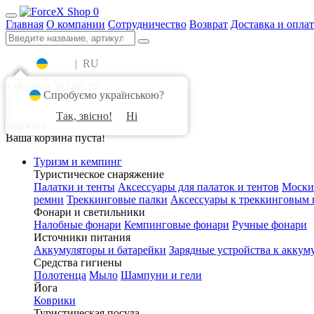
0
Главная
О компании
Сотрудничество
Возврат
Доставка и оплат
UA
|
RU
+38 (096) 282-00-70
Спробуємо українською?
0
0
Так, звісно!
Ні
Корзина
Ваша корзина пуста!
Туризм и кемпинг
Туристическое снаряжение
Палатки и тенты
Аксессуары для палаток и тентов
Моски
ремни
Треккинговые палки
Аксессуары к треккинговым 
Фонари и светильники
Налобные фонари
Кемпинговые фонари
Ручные фонари
Источники питания
Аккумуляторы и батарейки
Зарядные устройства к аккум
Средства гигиены
Полотенца
Мыло
Шампуни и гели
Йога
Коврики
Туристическая посуда