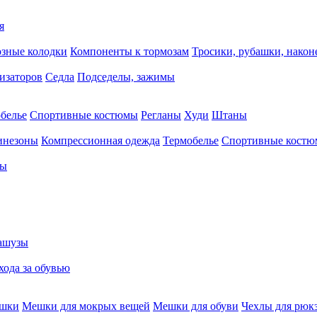
я
зные колодки
Компоненты к тормозам
Тросики, рубашки, нако
тизаторов
Седла
Подседелы, зажимы
белье
Спортивные костюмы
Регланы
Худи
Штаны
инезоны
Компрессионная одежда
Термобелье
Спортивные кост
сы
ашузы
хода за обувью
ешки
Мешки для мокрых вещей
Мешки для обуви
Чехлы для рюк