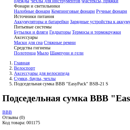
одежды
Чехлы для инструментов
Фастексы, пряжки
Фонари и светильники
Налобные фонари
Кемпинговые фонари
Ручные фонари
Источники питания
Аккумуляторы и батарейки
Зарядные устройства к аккум
Питьевые системы
Бутылки и фляги
Гидраторы
Термосы и термокружки
Аксессуары
Маски для сна
Стяжные ремни
Средства гигиены
Полотенца
Мыло
Шампуни и гели
Главная
Велоспорт
Аксессуары для велосипеда
Сумки, баулы, чехлы
Подседельная сумка BBB "EasyPack" BSB-21 S
Подседельная сумка BBB "Eas
BBB
Отзывы (0)
Код товара: 001175