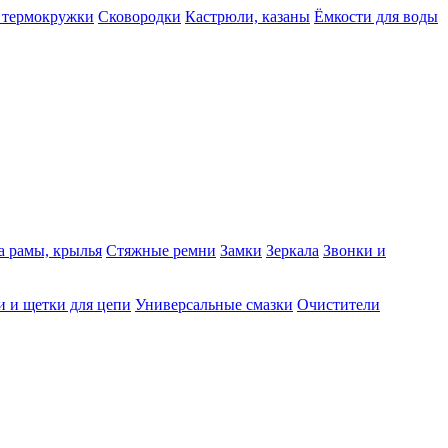
 термокружки
Сковородки
Кастрюли, казаны
Ёмкости для воды
а рамы, крылья
Стяжные ремни
Замки
Зеркала
Звонки и
 и щетки для цепи
Универсальные смазки
Очистители